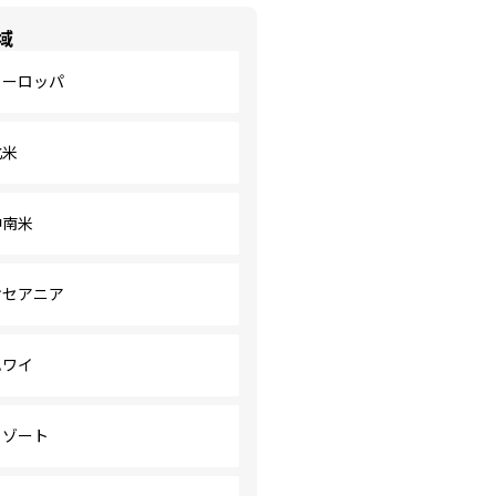
域
ヨーロッパ
北米
中南米
オセアニア
ハワイ
リゾート