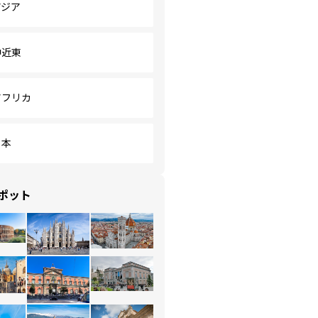
アジア
中近東
アフリカ
日本
ポット