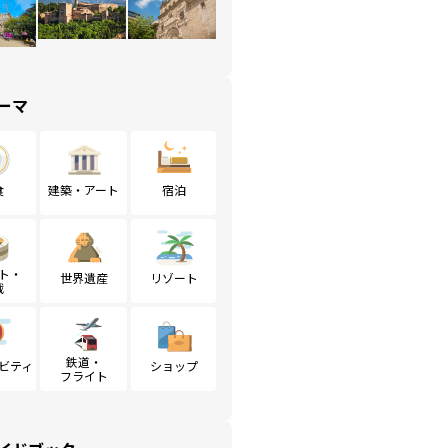
ーマ
食
建築・アート
宿泊
ト・
世界遺産
リゾート
戦
鉄道・
ビティ
ショップ
フライト