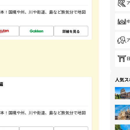
図本！国境や州、川や街道、島など旅気分で地図
詳細を見る
人気ス
編
図本！国境や州、川や街道、島など旅気分で地図