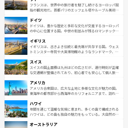
しい。
る。首都マドリードの洗練された雰囲気や、バルセロナの
フランスは、世界中の旅行者を魅了し続けるヨーロッパ屈
アートに溢れた街角から、地方では古代ローマ遺跡や中世
指の観光地だ。首都パリのエッフェル塔やルーブル美術館
の城塞都市、穏やかなビーチリゾートまで多彩な表情を見
といった象徴的なスポットから、田舎町の古風な美しさま
せる。地方によって風土や気候が異なるスペインはその個
ドイツ
で、幅広い魅力が詰まっている。華麗な宮殿、歴史的な大
性で訪れる人を魅了する。 なお、新着のスペイン情報は
コ
聖堂、美しいビーチ、そして豊かな自然が、訪れる者を心
ドイツは、豊かな歴史と多彩な文化が交差するヨーロッパ
ンテンツ一覧
を参照してほしい。
から魅了する。また、フランスは美食の国としても知ら
の中心に位置する国。中世の街並みが残るロマンチック街
れ、フランス料理はユネスコ無形文化遺産にも登録されて
道から、未来を先取りするようなモダンな都市まで多様な
イギリス
いる。シャンパンの発祥地であるランス、プロヴァンスの
顔を持つこの国は、どこを歩いても飽きることがない。ベ
香り高いラベンダー畑など、多彩な楽しみ方が可能だ。さ
ルリンの文化的活気、バイエルン州のアルプスの絶景、そ
イギリスは、古きよき伝統と最先端が共存する国。ウェス
らに、パリ以外の地域にも魅力が溢れており、どの街角に
してライン川沿いのワイン畑といった風景は必見。ビール
トミンスター寺院や大英博物館のようなランドマーク、歴
も豊かな歴史と文化が息づいている。パリ以外の個性あふ
とソーセージを味わいながら地元の人と過ごす楽しい時間
史ある大学都市、美しい丘陵地帯や牧歌的な風景など、エ
れる地方に足を運ぶとそれぞれで全く異なる文化を体験で
スイス
は、お酒好きな人にはぜひ体験してほしい。 なお、新着の
リアごとに異なる魅力がある。また、優雅なアフタヌーン
きるだろう。 なお、新着のフランス情報は
コンテンツ一覧
ドイツ情報は
コンテンツ一覧
を参照してほしい。
ティー、ビール好きにはたまらない英国パブ、サッカー観
スイスの国土面積は九州ほどの広さだが、運行時刻が正確
を参照してほしい。
戦など、本場だからこそできる体験も豊富。イギリスを旅
な交通網が整備されており、初心者でも安心して個人旅行
して楽しみつくそう。 なお、新着のイギリス情報は
コンテ
を楽しめる。日本同様に時刻表どおりの旅が可能だ。中世
アメリカ
ンツ一覧
を参照してほしい。
の建物がそのまま残る町や、スイスならではのユニークな
博物館もあり、アルプス観光だけでなく町歩きも満喫する
アメリカ合衆国は、広大な土地と多様な文化が魅力の国。
ことができる。国民の所得が高いため物価も高いが、旅行
東海岸の都市部から西海岸のカリフォルニアまで、訪れる
者向けの交通パス提供のサービスもあり、うまく活用すれ
場所ごとに異なる風景と体験が待っている。ニューヨーク
ハワイ
ば市内交通費無料で観光を楽しむこともできる。 なお、新
のような巨大都市は、観光、ショッピング、エンターテイ
着のスイス情報は
コンテンツ一覧
を参照してほしい。
ンメントが詰まった刺激的なスポットだ。一方、アメリカ
年間を通じて温暖な気候に恵まれ、多くの島で構成される
西部には大自然が広がり、グランドキャニオンやイエロー
ハワイは、どの島も独自の魅力をもっている。大自然の神
ストーン国立公園といった絶景が堪能できる。さらに、南
秘を感じたいなら、火山が生み出した壮大な景観を誇るハ
オーストラリア
部のニューオーリンズでは、音楽と美食が融合した独特の
ワイ島は見逃せない。また、定番の観光地といえばオアフ