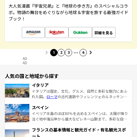
大人気漫画『宇宙兄弟』と『地球の歩き方』のスペシャルコラ
ボ。物語の舞台をめぐりながら地球＆宇宙を旅する最強ガイド
ブック！
詳細を見る
…
1
2
3
6
AD
AD
人気の国と地域から探す
イタリア
イタリアは歴史、文化、グルメ、自然と多彩な魅力にあふ
れた国。
ローマ
の古代遺跡やフィレンツェのルネッサンス
美術、ヴェネツィアの運河など、歴史あるスポットはもち
スペイン
ろん、トスカーナの美しい田園風景やアマルフィ海岸の絶
景など、自然景観も見逃せない。観光の合間には、本場の
イベリア半島のほぼ80％を占めるスペインは、太陽が降り
ピザやパスタなど、絶品のイタリア料理を堪能することも
注ぐ地中海沿岸から雄大なピレネー山脈まで、多彩な自然
できる。朝目覚めてから夜眠るまで、すべての瞬間を楽し
と文化が詰まったヨーロッパ屈指の旅行先だ。多様な地域
フランスの基本情報と観光ガイド・有名観光スポ
ませてくれるイタリアで、忘れられない旅をしてみよう！
文化が根付くこの国では、情熱的なフラメンコ、熱気あふ
なお、新着のイタリア情報は
コンテンツ一覧
を参照してほ
れる闘牛、そして美味しいタパスが生活の一部となってい
ット