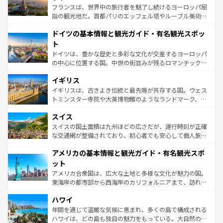
しい。
る。首都マドリードの洗練された雰囲気や、バルセロナの
フランスは、世界中の旅行者を魅了し続けるヨーロッパ屈
アートに溢れた街角から、地方では古代ローマ遺跡や中世
指の観光地だ。首都パリのエッフェル塔やルーブル美術館
の城塞都市、穏やかなビーチリゾートまで多彩な表情を見
といった象徴的なスポットから、田舎町の古風な美しさま
せる。地方によって風土や気候が異なるスペインはその個
ドイツの基本情報と観光ガイド・有名観光スポッ
で、幅広い魅力が詰まっている。華麗な宮殿、歴史的な大
性で訪れる人を魅了する。 なお、新着のスペイン情報は
コ
聖堂、美しいビーチ、そして豊かな自然が、訪れる者を心
ト
ンテンツ一覧
を参照してほしい。
から魅了する。また、フランスは美食の国としても知ら
ドイツは、豊かな歴史と多彩な文化が交差するヨーロッパ
れ、フランス料理はユネスコ無形文化遺産にも登録されて
の中心に位置する国。中世の街並みが残るロマンチック街
いる。シャンパンの発祥地であるランス、プロヴァンスの
道から、未来を先取りするようなモダンな都市まで多様な
香り高いラベンダー畑など、多彩な楽しみ方が可能だ。さ
イギリス
顔を持つこの国は、どこを歩いても飽きることがない。ベ
らに、パリ以外の地域にも魅力が溢れており、どの街角に
ルリンの文化的活気、バイエルン州のアルプスの絶景、そ
イギリスは、古きよき伝統と最先端が共存する国。ウェス
も豊かな歴史と文化が息づいている。パリ以外の個性あふ
してライン川沿いのワイン畑といった風景は必見。ビール
トミンスター寺院や大英博物館のようなランドマーク、歴
れる地方に足を運ぶとそれぞれで全く異なる文化を体験で
とソーセージを味わいながら地元の人と過ごす楽しい時間
史ある大学都市、美しい丘陵地帯や牧歌的な風景など、エ
きるだろう。 なお、新着のフランス情報は
コンテンツ一覧
スイス
は、お酒好きな人にはぜひ体験してほしい。 なお、新着の
リアごとに異なる魅力がある。また、優雅なアフタヌーン
を参照してほしい。
ドイツ情報は
コンテンツ一覧
を参照してほしい。
ティー、ビール好きにはたまらない英国パブ、サッカー観
スイスの国土面積は九州ほどの広さだが、運行時刻が正確
戦など、本場だからこそできる体験も豊富。イギリスを旅
な交通網が整備されており、初心者でも安心して個人旅行
して楽しみつくそう。 なお、新着のイギリス情報は
コンテ
を楽しめる。日本同様に時刻表どおりの旅が可能だ。中世
アメリカの基本情報と観光ガイド・有名観光スポ
ンツ一覧
を参照してほしい。
の建物がそのまま残る町や、スイスならではのユニークな
博物館もあり、アルプス観光だけでなく町歩きも満喫する
ット
ことができる。国民の所得が高いため物価も高いが、旅行
アメリカ合衆国は、広大な土地と多様な文化が魅力の国。
者向けの交通パス提供のサービスもあり、うまく活用すれ
東海岸の都市部から西海岸のカリフォルニアまで、訪れる
ば市内交通費無料で観光を楽しむこともできる。 なお、新
場所ごとに異なる風景と体験が待っている。ニューヨーク
着のスイス情報は
コンテンツ一覧
を参照してほしい。
ハワイ
のような巨大都市は、観光、ショッピング、エンターテイ
ンメントが詰まった刺激的なスポットだ。一方、アメリカ
年間を通じて温暖な気候に恵まれ、多くの島で構成される
西部には大自然が広がり、グランドキャニオンやイエロー
ハワイは、どの島も独自の魅力をもっている。大自然の神