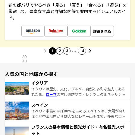
花の都パリでやるべき「見る」「買う」「食べる」「遊ぶ」を
厳選して、豊富な写真と詳細な図解で案内するビジュアルガイ
ド。
詳細を見る
…
1
2
3
14
AD
AD
人気の国と地域から探す
イタリア
イタリアは歴史、文化、グルメ、自然と多彩な魅力にあふ
れた国。
ローマ
の古代遺跡やフィレンツェのルネッサンス
美術、ヴェネツィアの運河など、歴史あるスポットはもち
スペイン
ろん、トスカーナの美しい田園風景やアマルフィ海岸の絶
景など、自然景観も見逃せない。観光の合間には、本場の
イベリア半島のほぼ80％を占めるスペインは、太陽が降り
ピザやパスタなど、絶品のイタリア料理を堪能することも
注ぐ地中海沿岸から雄大なピレネー山脈まで、多彩な自然
できる。朝目覚めてから夜眠るまで、すべての瞬間を楽し
と文化が詰まったヨーロッパ屈指の旅行先だ。多様な地域
フランスの基本情報と観光ガイド・有名観光スポ
ませてくれるイタリアで、忘れられない旅をしてみよう！
文化が根付くこの国では、情熱的なフラメンコ、熱気あふ
なお、新着のイタリア情報は
コンテンツ一覧
を参照してほ
れる闘牛、そして美味しいタパスが生活の一部となってい
ット