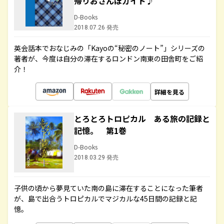
帰りおさんぽガイド♪
D-Books
2018.07.26 発売
英会話本でおなじみの「Kayoの“秘密のノート”」シリーズの
著者が、今度は自分の滞在するロンドン南東の田舎町をご紹
介！
詳細を見る
とろとろトロピカル ある旅の記録と
記憶。 第1巻
D-Books
2018.03.29 発売
子供の頃から夢見ていた南の島に滞在することになった筆者
が、島で出合うトロピカルでマジカルな45日間の記録と記
憶。