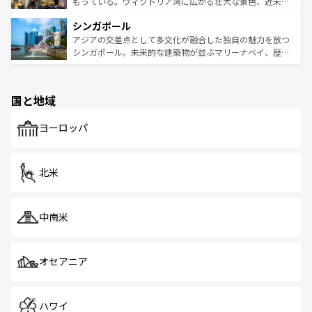
いビーチでリゾート気分を楽しむことができる。タイ料理
もっている。ヴィクトリア湾に広がる壮大な景色、近未来
るはずだ。 なお、新着のベトナム情報は
コンテンツ一覧
を
は世界的に有名で、屋台から高級レストランまで味覚を刺
的なアートスポット、そして歴史と現代が融合した町並
参照してほしい。
シンガポール
激する。気候は一年中温暖で、どの季節にも異なる楽しみ
み、どこを訪れても感動するはず。観光スポットが密集し
が待っている。親しみやすいタイの人々、仏教を中心とし
ており、効率よく見どころを回れるのも魅力。息をのむよ
アジアの交差点として多文化が融合した独自の魅力を放つ
た文化、そして多様な観光資源が、訪れる旅人を魅了し続
うな絶景から文化的な体験まで、香港を存分に楽しみ尽く
シンガポール。未来的な建築物が並ぶマリーナベイ、歴史
ける。 なお、新着のタイ情報は
コンテンツ一覧
を参照して
そう。 なお、新着の香港情報は
コンテンツ一覧
を参照して
と伝統を感じられるエスニックタウン、多数の緑豊かな公
ほしい。
ほしい。
園や自然保護区など、自然が調和した近代的な景観と文化
の多様性あふれるカラフルな町は、どこを歩いても新しい
国と地域
発見がある。さらに、治安のよさや充実した公共交通機関
も、旅行者にとっては魅力的なポイント。グルメも豊富
で、ホーカーズは地元の風情を楽しめる外せないスポット
ヨーロッパ
だ。訪れる人を飽きさせないシンガポールで、多様な魅力
を体感しよう。 なお、新着のシンガポール情報は
コンテン
ツ一覧
を参照してほしい。
北米
中南米
オセアニア
ハワイ