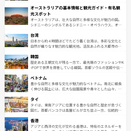
ストーン国立公園といった絶景が堪能できる。さらに、南
秘を感じたいなら、火山が生み出した壮大な景観を誇るハ
オーストラリアの基本情報と観光ガイド・有名観
部のニューオーリンズでは、音楽と美食が融合した独特の
ワイ島は見逃せない。また、定番の観光地といえばオアフ
文化が魅力。旅行者はアメリカの各地域で異なる魅力を楽
島だが、静かな自然を求めるならマウイ島やカウアイ島が
光スポット
しみながら、その多様性と豊かな歴史を感じることができ
おすすめ。エメラルドグリーンに輝く海をはじめ、豊かな
オーストラリアは、壮大な自然と多様な文化が魅力の国。
るだろう。車でのロードトリップや列車の旅も、アメリカ
文化や歴史が息づいている。「アロハスピリット」と呼ば
シドニーのシンボルであるシドニー・オペラハウス、オー
ならではの贅沢な旅のスタイルだ。 なお、新着のアメリカ
れるおもてなしの心で訪れる人々を迎えてくれるハワイの
ストラリア東海岸北部に広がる大サンゴ礁地帯グレートバ
情報は
コンテンツ一覧
を参照してほしい。
人々、おいしいローカルフードやハワイアンミュージッ
台湾
リアリーフや大陸中央部にそびえるウルル（エアーズロッ
ク、伝統的なフラダンスなど、すべてがハワイの魅力を彩
ク）、タスマニアの美しい原生林やケアンズの熱帯雨林な
日本から約４時間ほどでたどり着く台湾は、多彩な文化と
っている。訪れるたびに新しい発見と感動が待っているハ
ど、見どころがたくさん。また、カフェやワイン、オージ
自然が織りなす魅力的な観光地。活気あふれる大都市の台
ワイを、存分に味わってほしい。 なお、新着のハワイ情報
ービーフなどの食文化も豊かで、美味しいものであふれて
北やノスタルジックな町並みが人気な九份（ジォウフェ
は
コンテンツ一覧
を参照してほしい。
韓国
いる。アクティビティも充実しており、サーフィンやダイ
ン）、静ひつな山岳地帯である台湾東部など、都市の喧騒
ビング、ハイキングなど、アウトドア好きにはたまらな
と山間の静けさが共存しており、訪れる人に新しい発見と
歴史ある王朝文化が残る一方で、最先端のファッションやK
い。オーストラリアの多彩な魅力を存分に味わいつくそ
驚きをもたらしてくれる。また、奥深い台湾の食文化も魅
-POPで世界を席巻している韓国。首都ソウルの宮殿や伝統
う。 なお、新着のオーストラリア情報は
コンテンツ一覧
を
力で、夜市などの屋台グルメから高級料理、ヘルシーで美
家屋が並ぶエリアでは韓国の歴史と文化に浸ることがで
参照してほしい。
ベトナム
容にもいいと評判のスイーツなど、バラエティ豊かな料理
き、地方に足を延ばせば四季折々の自然美を楽しむことが
が味わえる。 なお、新着の台湾情報は
コンテンツ一覧
を参
できる。そして、キムチや焼肉、絶品のストリートフード
豊かな自然と多様な文化が魅力的なベトナム。南北に細長
照してほしい。
まで、さまざまな韓国料理が待っている。夜には、韓国な
く伸びる国土には、広大な田園風景や青々とした山々、世
らではのナイトライフも堪能できる。あたたかいホスピタ
界遺産に登録された壮大な自然景観が点在し、都市部では
タイ
リティに包まれながら、韓国の多彩な魅力を心ゆくまで味
急速な発展と共に伝統が息づく。ハノイの古い町並みやホ
わってみてほしい。 なお、新着の韓国情報は
コンテンツ一
ーチミン市のフランス統治時代の建物も、独特の雰囲気を
タイは、東南アジアに位置する豊かな自然と歴史が息づく
覧
を参照してほしい。
醸し出している。また、バラエティの豊かさとおいしさで
国だ。首都バンコクは高層ビルが立ち並ぶ一方、伝統的な
世界中の食通を魅了してやまないベトナム料理も魅力のひ
寺院や市場がいたるところに点在し、古きよき文化と現代
香港
とつ。フォーやバインミー、ベトナムコーヒーなどは、ぜ
の活気が交差している。北部ではチェンマイなどの山岳地
ひ現地で味わいたい。どの地域を訪れてもあたたかい人々
帯で自然と触れ合い、南部ではプーケットやクラビの美し
アジアと西洋の文化が交わる香港は、特有のエネルギーを
が旅行者を迎えてくれるので、きっと忘れられない旅にな