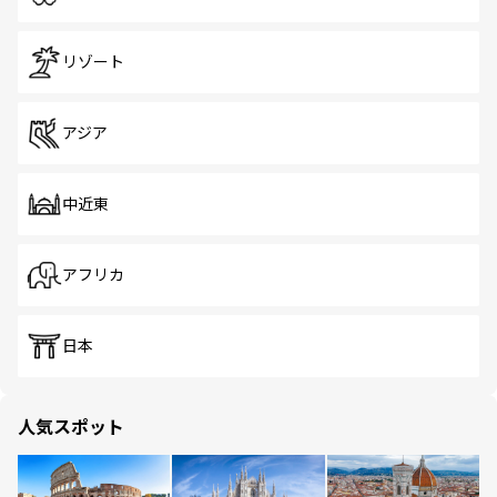
リゾート
アジア
中近東
アフリカ
日本
人気スポット