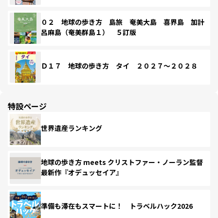
０２ 地球の歩き方 島旅 奄美大島 喜界島 加計
呂麻島（奄美群島１） ５訂版
Ｄ１７ 地球の歩き方 タイ ２０２７～２０２８
特設ページ
世界遺産ランキング
地球の歩き方 meets クリストファー・ノーラン監督
最新作『オデュッセイア』
準備も滞在もスマートに！ トラベルハック2026