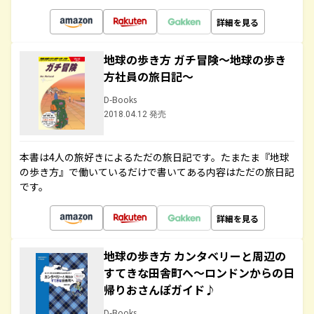
詳細を見る
地球の歩き方 ガチ冒険～地球の歩き
方社員の旅日記～
D-Books
2018.04.12 発売
本書は4人の旅好きによるただの旅日記です。たまたま『地球
の歩き方』で働いているだけで書いてある内容はただの旅日記
です。
詳細を見る
地球の歩き方 カンタベリーと周辺の
すてきな田舎町へ～ロンドンからの日
帰りおさんぽガイド♪
D-Books