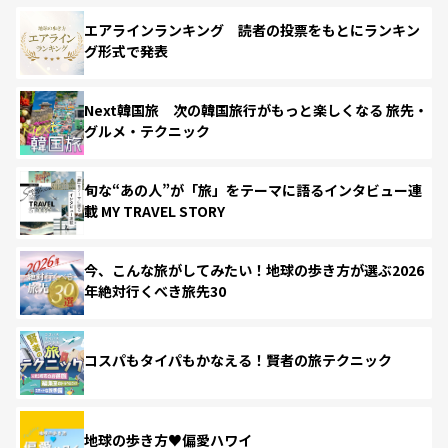
エアラインランキング 読者の投票をもとにランキン
グ形式で発表
Next韓国旅 次の韓国旅行がもっと楽しくなる 旅先・
グルメ・テクニック
旬な“あの人”が「旅」をテーマに語るインタビュー連
載 MY TRAVEL STORY
今、こんな旅がしてみたい！地球の歩き方が選ぶ2026
年絶対行くべき旅先30
コスパもタイパもかなえる！賢者の旅テクニック
地球の歩き方♥偏愛ハワイ