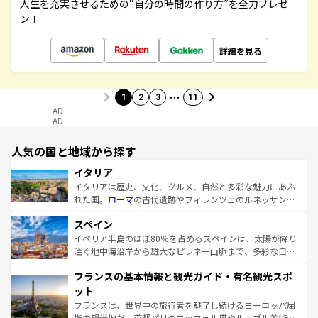
人生を充実させるための“自分の時間の作り方”を全力プレゼ
ン！
詳細を見る
…
1
2
3
11
AD
AD
人気の国と地域から探す
イタリア
イタリアは歴史、文化、グルメ、自然と多彩な魅力にあふ
れた国。
ローマ
の古代遺跡やフィレンツェのルネッサンス
美術、ヴェネツィアの運河など、歴史あるスポットはもち
スペイン
ろん、トスカーナの美しい田園風景やアマルフィ海岸の絶
景など、自然景観も見逃せない。観光の合間には、本場の
イベリア半島のほぼ80％を占めるスペインは、太陽が降り
ピザやパスタなど、絶品のイタリア料理を堪能することも
注ぐ地中海沿岸から雄大なピレネー山脈まで、多彩な自然
できる。朝目覚めてから夜眠るまで、すべての瞬間を楽し
と文化が詰まったヨーロッパ屈指の旅行先だ。多様な地域
フランスの基本情報と観光ガイド・有名観光スポ
ませてくれるイタリアで、忘れられない旅をしてみよう！
文化が根付くこの国では、情熱的なフラメンコ、熱気あふ
なお、新着のイタリア情報は
コンテンツ一覧
を参照してほ
れる闘牛、そして美味しいタパスが生活の一部となってい
ット
しい。
る。首都マドリードの洗練された雰囲気や、バルセロナの
フランスは、世界中の旅行者を魅了し続けるヨーロッパ屈
アートに溢れた街角から、地方では古代ローマ遺跡や中世
指の観光地だ。首都パリのエッフェル塔やルーブル美術館