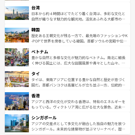
るだろう。車でのロードトリップや列車の旅も、アメリカ
文化や歴史が息づいている。「アロハスピリット」と呼ば
ストラリア東海岸北部に広がる大サンゴ礁地帯グレートバ
ならではの贅沢な旅のスタイルだ。 なお、新着のアメリカ
台湾
れるおもてなしの心で訪れる人々を迎えてくれるハワイの
リアリーフや大陸中央部にそびえるウルル（エアーズロッ
情報は
コンテンツ一覧
を参照してほしい。
人々、おいしいローカルフードやハワイアンミュージッ
ク）、タスマニアの美しい原生林やケアンズの熱帯雨林な
日本から約４時間ほどでたどり着く台湾は、多彩な文化と
ク、伝統的なフラダンスなど、すべてがハワイの魅力を彩
ど、見どころがたくさん。また、カフェやワイン、オージ
自然が織りなす魅力的な観光地。活気あふれる大都市の台
っている。訪れるたびに新しい発見と感動が待っているハ
ービーフなどの食文化も豊かで、美味しいものであふれて
北やノスタルジックな町並みが人気な九份（ジォウフェ
ワイを、存分に味わってほしい。 なお、新着のハワイ情報
韓国
いる。アクティビティも充実しており、サーフィンやダイ
ン）、静ひつな山岳地帯である台湾東部など、都市の喧騒
は
コンテンツ一覧
を参照してほしい。
ビング、ハイキングなど、アウトドア好きにはたまらな
と山間の静けさが共存しており、訪れる人に新しい発見と
歴史ある王朝文化が残る一方で、最先端のファッションやK
い。オーストラリアの多彩な魅力を存分に味わいつくそ
驚きをもたらしてくれる。また、奥深い台湾の食文化も魅
-POPで世界を席巻している韓国。首都ソウルの宮殿や伝統
う。 なお、新着のオーストラリア情報は
コンテンツ一覧
を
力で、夜市などの屋台グルメから高級料理、ヘルシーで美
家屋が並ぶエリアでは韓国の歴史と文化に浸ることがで
参照してほしい。
ベトナム
容にもいいと評判のスイーツなど、バラエティ豊かな料理
き、地方に足を延ばせば四季折々の自然美を楽しむことが
が味わえる。 なお、新着の台湾情報は
コンテンツ一覧
を参
できる。そして、キムチや焼肉、絶品のストリートフード
豊かな自然と多様な文化が魅力的なベトナム。南北に細長
照してほしい。
まで、さまざまな韓国料理が待っている。夜には、韓国な
く伸びる国土には、広大な田園風景や青々とした山々、世
らではのナイトライフも堪能できる。あたたかいホスピタ
界遺産に登録された壮大な自然景観が点在し、都市部では
タイ
リティに包まれながら、韓国の多彩な魅力を心ゆくまで味
急速な発展と共に伝統が息づく。ハノイの古い町並みやホ
わってみてほしい。 なお、新着の韓国情報は
コンテンツ一
ーチミン市のフランス統治時代の建物も、独特の雰囲気を
タイは、東南アジアに位置する豊かな自然と歴史が息づく
覧
を参照してほしい。
醸し出している。また、バラエティの豊かさとおいしさで
国だ。首都バンコクは高層ビルが立ち並ぶ一方、伝統的な
世界中の食通を魅了してやまないベトナム料理も魅力のひ
寺院や市場がいたるところに点在し、古きよき文化と現代
香港
とつ。フォーやバインミー、ベトナムコーヒーなどは、ぜ
の活気が交差している。北部ではチェンマイなどの山岳地
ひ現地で味わいたい。どの地域を訪れてもあたたかい人々
帯で自然と触れ合い、南部ではプーケットやクラビの美し
アジアと西洋の文化が交わる香港は、特有のエネルギーを
が旅行者を迎えてくれるので、きっと忘れられない旅にな
いビーチでリゾート気分を楽しむことができる。タイ料理
もっている。ヴィクトリア湾に広がる壮大な景色、近未来
るはずだ。 なお、新着のベトナム情報は
コンテンツ一覧
を
は世界的に有名で、屋台から高級レストランまで味覚を刺
的なアートスポット、そして歴史と現代が融合した町並
参照してほしい。
シンガポール
激する。気候は一年中温暖で、どの季節にも異なる楽しみ
み、どこを訪れても感動するはず。観光スポットが密集し
が待っている。親しみやすいタイの人々、仏教を中心とし
ており、効率よく見どころを回れるのも魅力。息をのむよ
アジアの交差点として多文化が融合した独自の魅力を放つ
た文化、そして多様な観光資源が、訪れる旅人を魅了し続
うな絶景から文化的な体験まで、香港を存分に楽しみ尽く
シンガポール。未来的な建築物が並ぶマリーナベイ、歴史
ける。 なお、新着のタイ情報は
コンテンツ一覧
を参照して
そう。 なお、新着の香港情報は
コンテンツ一覧
を参照して
と伝統を感じられるエスニックタウン、多数の緑豊かな公