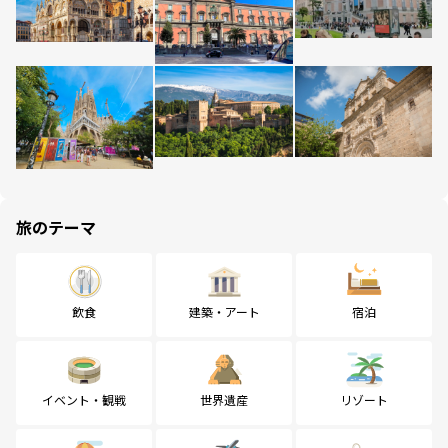
旅のテーマ
飲食
建築・アート
宿泊
イベント・観戦
世界遺産
リゾート