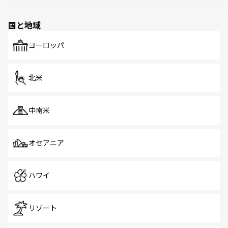
ほしい。
ほしい。
園や自然保護区など、自然が調和した近代的な景観と文化
の多様性あふれるカラフルな町は、どこを歩いても新しい
国と地域
発見がある。さらに、治安のよさや充実した公共交通機関
も、旅行者にとっては魅力的なポイント。グルメも豊富
で、ホーカーズは地元の風情を楽しめる外せないスポット
ヨーロッパ
だ。訪れる人を飽きさせないシンガポールで、多様な魅力
を体感しよう。 なお、新着のシンガポール情報は
コンテン
ツ一覧
を参照してほしい。
北米
中南米
オセアニア
ハワイ
リゾート