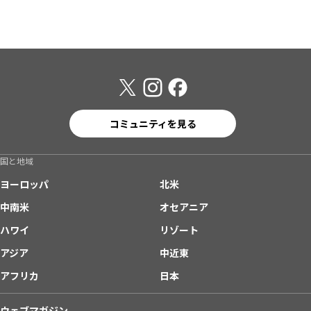
コミュニティを見る
国と地域
ヨーロッパ
北米
中南米
オセアニア
ハワイ
リゾート
アジア
中近東
アフリカ
日本
ウェブマガジン