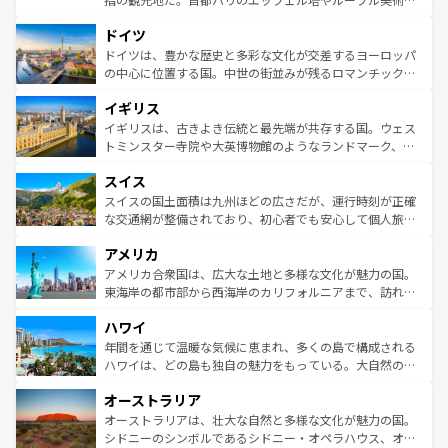
の城塞都市、穏やかなビーチリゾートまで多彩な表情を見
といった象徴的なスポットから、田舎町の古風な美しさま
せる。地方によって風土や気候が異なるスペインはその個
ドイツ
で、幅広い魅力が詰まっている。華麗な宮殿、歴史的な大
性で訪れる人を魅了する。 なお、新着のスペイン情報は
コ
聖堂、美しいビーチ、そして豊かな自然が、訪れる者を心
ドイツは、豊かな歴史と多彩な文化が交差するヨーロッパ
ンテンツ一覧
を参照してほしい。
から魅了する。また、フランスは美食の国としても知ら
の中心に位置する国。中世の街並みが残るロマンチック街
れ、フランス料理はユネスコ無形文化遺産にも登録されて
道から、未来を先取りするようなモダンな都市まで多様な
イギリス
いる。シャンパンの発祥地であるランス、プロヴァンスの
顔を持つこの国は、どこを歩いても飽きることがない。ベ
香り高いラベンダー畑など、多彩な楽しみ方が可能だ。さ
ルリンの文化的活気、バイエルン州のアルプスの絶景、そ
イギリスは、古きよき伝統と最先端が共存する国。ウェス
らに、パリ以外の地域にも魅力が溢れており、どの街角に
してライン川沿いのワイン畑といった風景は必見。ビール
トミンスター寺院や大英博物館のようなランドマーク、歴
も豊かな歴史と文化が息づいている。パリ以外の個性あふ
とソーセージを味わいながら地元の人と過ごす楽しい時間
史ある大学都市、美しい丘陵地帯や牧歌的な風景など、エ
れる地方に足を運ぶとそれぞれで全く異なる文化を体験で
スイス
は、お酒好きな人にはぜひ体験してほしい。 なお、新着の
リアごとに異なる魅力がある。また、優雅なアフタヌーン
きるだろう。 なお、新着のフランス情報は
コンテンツ一覧
ドイツ情報は
コンテンツ一覧
を参照してほしい。
ティー、ビール好きにはたまらない英国パブ、サッカー観
スイスの国土面積は九州ほどの広さだが、運行時刻が正確
を参照してほしい。
戦など、本場だからこそできる体験も豊富。イギリスを旅
な交通網が整備されており、初心者でも安心して個人旅行
して楽しみつくそう。 なお、新着のイギリス情報は
コンテ
を楽しめる。日本同様に時刻表どおりの旅が可能だ。中世
アメリカ
ンツ一覧
を参照してほしい。
の建物がそのまま残る町や、スイスならではのユニークな
博物館もあり、アルプス観光だけでなく町歩きも満喫する
アメリカ合衆国は、広大な土地と多様な文化が魅力の国。
ことができる。国民の所得が高いため物価も高いが、旅行
東海岸の都市部から西海岸のカリフォルニアまで、訪れる
者向けの交通パス提供のサービスもあり、うまく活用すれ
場所ごとに異なる風景と体験が待っている。ニューヨーク
ハワイ
ば市内交通費無料で観光を楽しむこともできる。 なお、新
のような巨大都市は、観光、ショッピング、エンターテイ
着のスイス情報は
コンテンツ一覧
を参照してほしい。
ンメントが詰まった刺激的なスポットだ。一方、アメリカ
年間を通じて温暖な気候に恵まれ、多くの島で構成される
西部には大自然が広がり、グランドキャニオンやイエロー
ハワイは、どの島も独自の魅力をもっている。大自然の神
ストーン国立公園といった絶景が堪能できる。さらに、南
秘を感じたいなら、火山が生み出した壮大な景観を誇るハ
オーストラリア
部のニューオーリンズでは、音楽と美食が融合した独特の
ワイ島は見逃せない。また、定番の観光地といえばオアフ
文化が魅力。旅行者はアメリカの各地域で異なる魅力を楽
島だが、静かな自然を求めるならマウイ島やカウアイ島が
オーストラリアは、壮大な自然と多様な文化が魅力の国。
しみながら、その多様性と豊かな歴史を感じることができ
おすすめ。エメラルドグリーンに輝く海をはじめ、豊かな
シドニーのシンボルであるシドニー・オペラハウス、オー