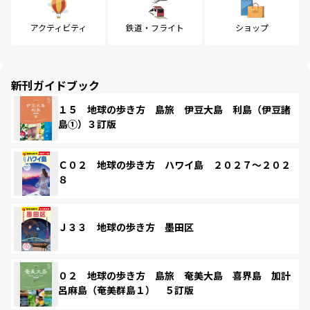
アクティビティ
鉄道・フライト
ショップ
新刊ガイドブック
１５ 地球の歩き方 島旅 伊豆大島 利島（伊豆諸
島①）３訂版
Ｃ０２ 地球の歩き方 ハワイ島 ２０２７～２０２
８
Ｊ３３ 地球の歩き方 墨田区
０２ 地球の歩き方 島旅 奄美大島 喜界島 加計
呂麻島（奄美群島１） ５訂版