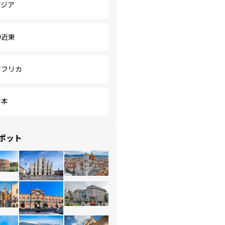
アジア
中近東
アフリカ
日本
ポット