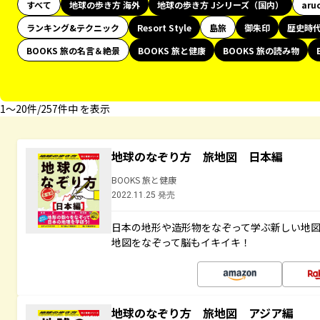
すべて
地球の歩き方 海外
地球の歩き方 Jシリーズ（国内）
aru
ランキング&テクニック
Resort Style
島旅
御朱印
歴史時
BOOKS 旅の名言＆絶景
BOOKS 旅と健康
BOOKS 旅の読み物
1〜20件/257件中 を表示
地球のなぞり方 旅地図 日本編
BOOKS 旅と健康
2022.11.25 発売
日本の地形や造形物をなぞって学ぶ新しい地
地図をなぞって脳もイキイキ！
地球のなぞり方 旅地図 アジア編