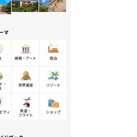
ーマ
食
建築・アート
宿泊
ト・
世界遺産
リゾート
戦
鉄道・
ビティ
ショップ
フライト