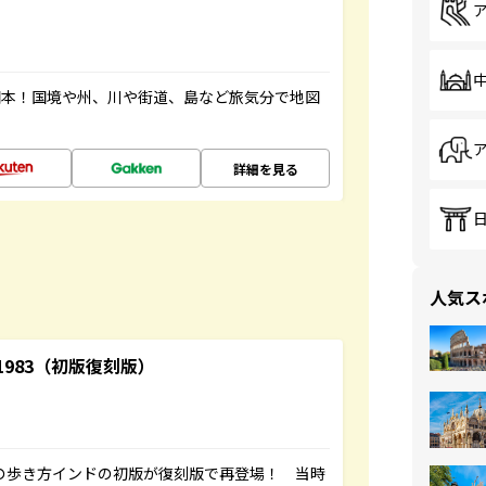
図本！国境や州、川や街道、島など旅気分で地図
詳細を見る
人気ス
-1983（初版復刻版）
球の歩き方インドの初版が復刻版で再登場！ 当時