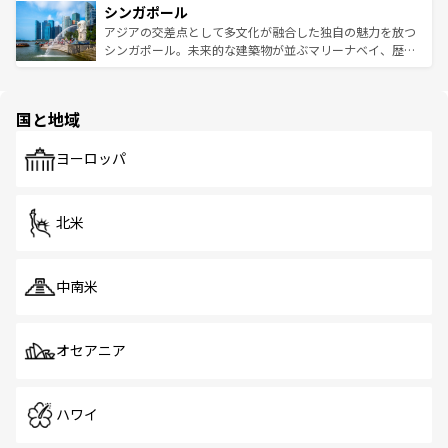
参照してほしい。
シンガポール
激する。気候は一年中温暖で、どの季節にも異なる楽しみ
み、どこを訪れても感動するはず。観光スポットが密集し
が待っている。親しみやすいタイの人々、仏教を中心とし
ており、効率よく見どころを回れるのも魅力。息をのむよ
アジアの交差点として多文化が融合した独自の魅力を放つ
た文化、そして多様な観光資源が、訪れる旅人を魅了し続
うな絶景から文化的な体験まで、香港を存分に楽しみ尽く
シンガポール。未来的な建築物が並ぶマリーナベイ、歴史
ける。 なお、新着のタイ情報は
コンテンツ一覧
を参照して
そう。 なお、新着の香港情報は
コンテンツ一覧
を参照して
と伝統を感じられるエスニックタウン、多数の緑豊かな公
ほしい。
ほしい。
園や自然保護区など、自然が調和した近代的な景観と文化
の多様性あふれるカラフルな町は、どこを歩いても新しい
国と地域
発見がある。さらに、治安のよさや充実した公共交通機関
も、旅行者にとっては魅力的なポイント。グルメも豊富
で、ホーカーズは地元の風情を楽しめる外せないスポット
ヨーロッパ
だ。訪れる人を飽きさせないシンガポールで、多様な魅力
を体感しよう。 なお、新着のシンガポール情報は
コンテン
ツ一覧
を参照してほしい。
北米
中南米
オセアニア
ハワイ