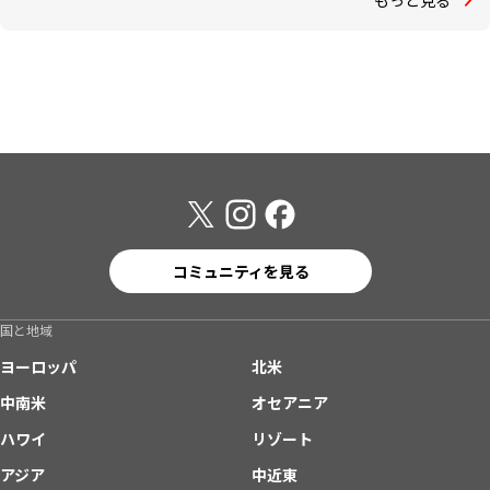
コミュニティを見る
国と地域
ヨーロッパ
北米
中南米
オセアニア
ハワイ
リゾート
アジア
中近東