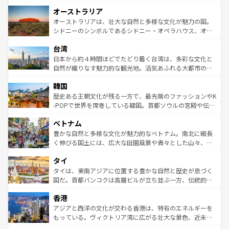
ストーン国立公園といった絶景が堪能できる。さらに、南
秘を感じたいなら、火山が生み出した壮大な景観を誇るハ
オーストラリア
部のニューオーリンズでは、音楽と美食が融合した独特の
ワイ島は見逃せない。また、定番の観光地といえばオアフ
文化が魅力。旅行者はアメリカの各地域で異なる魅力を楽
島だが、静かな自然を求めるならマウイ島やカウアイ島が
オーストラリアは、壮大な自然と多様な文化が魅力の国。
しみながら、その多様性と豊かな歴史を感じることができ
おすすめ。エメラルドグリーンに輝く海をはじめ、豊かな
シドニーのシンボルであるシドニー・オペラハウス、オー
るだろう。車でのロードトリップや列車の旅も、アメリカ
文化や歴史が息づいている。「アロハスピリット」と呼ば
ストラリア東海岸北部に広がる大サンゴ礁地帯グレートバ
ならではの贅沢な旅のスタイルだ。 なお、新着のアメリカ
台湾
れるおもてなしの心で訪れる人々を迎えてくれるハワイの
リアリーフや大陸中央部にそびえるウルル（エアーズロッ
情報は
コンテンツ一覧
を参照してほしい。
人々、おいしいローカルフードやハワイアンミュージッ
ク）、タスマニアの美しい原生林やケアンズの熱帯雨林な
日本から約４時間ほどでたどり着く台湾は、多彩な文化と
ク、伝統的なフラダンスなど、すべてがハワイの魅力を彩
ど、見どころがたくさん。また、カフェやワイン、オージ
自然が織りなす魅力的な観光地。活気あふれる大都市の台
っている。訪れるたびに新しい発見と感動が待っているハ
ービーフなどの食文化も豊かで、美味しいものであふれて
北やノスタルジックな町並みが人気な九份（ジォウフェ
ワイを、存分に味わってほしい。 なお、新着のハワイ情報
韓国
いる。アクティビティも充実しており、サーフィンやダイ
ン）、静ひつな山岳地帯である台湾東部など、都市の喧騒
は
コンテンツ一覧
を参照してほしい。
ビング、ハイキングなど、アウトドア好きにはたまらな
と山間の静けさが共存しており、訪れる人に新しい発見と
歴史ある王朝文化が残る一方で、最先端のファッションやK
い。オーストラリアの多彩な魅力を存分に味わいつくそ
驚きをもたらしてくれる。また、奥深い台湾の食文化も魅
-POPで世界を席巻している韓国。首都ソウルの宮殿や伝統
う。 なお、新着のオーストラリア情報は
コンテンツ一覧
を
力で、夜市などの屋台グルメから高級料理、ヘルシーで美
家屋が並ぶエリアでは韓国の歴史と文化に浸ることがで
参照してほしい。
ベトナム
容にもいいと評判のスイーツなど、バラエティ豊かな料理
き、地方に足を延ばせば四季折々の自然美を楽しむことが
が味わえる。 なお、新着の台湾情報は
コンテンツ一覧
を参
できる。そして、キムチや焼肉、絶品のストリートフード
豊かな自然と多様な文化が魅力的なベトナム。南北に細長
照してほしい。
まで、さまざまな韓国料理が待っている。夜には、韓国な
く伸びる国土には、広大な田園風景や青々とした山々、世
らではのナイトライフも堪能できる。あたたかいホスピタ
界遺産に登録された壮大な自然景観が点在し、都市部では
タイ
リティに包まれながら、韓国の多彩な魅力を心ゆくまで味
急速な発展と共に伝統が息づく。ハノイの古い町並みやホ
わってみてほしい。 なお、新着の韓国情報は
コンテンツ一
ーチミン市のフランス統治時代の建物も、独特の雰囲気を
タイは、東南アジアに位置する豊かな自然と歴史が息づく
覧
を参照してほしい。
醸し出している。また、バラエティの豊かさとおいしさで
国だ。首都バンコクは高層ビルが立ち並ぶ一方、伝統的な
世界中の食通を魅了してやまないベトナム料理も魅力のひ
寺院や市場がいたるところに点在し、古きよき文化と現代
香港
とつ。フォーやバインミー、ベトナムコーヒーなどは、ぜ
の活気が交差している。北部ではチェンマイなどの山岳地
ひ現地で味わいたい。どの地域を訪れてもあたたかい人々
帯で自然と触れ合い、南部ではプーケットやクラビの美し
アジアと西洋の文化が交わる香港は、特有のエネルギーを
が旅行者を迎えてくれるので、きっと忘れられない旅にな
いビーチでリゾート気分を楽しむことができる。タイ料理
もっている。ヴィクトリア湾に広がる壮大な景色、近未来
るはずだ。 なお、新着のベトナム情報は
コンテンツ一覧
を
は世界的に有名で、屋台から高級レストランまで味覚を刺
的なアートスポット、そして歴史と現代が融合した町並