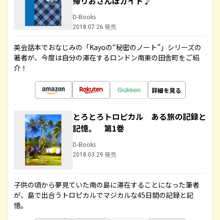
帰りおさんぽガイド♪
D-Books
2018.07.26 発売
英会話本でおなじみの「Kayoの“秘密のノート”」シリーズの
著者が、今度は自分の滞在するロンドン南東の田舎町をご紹
介！
詳細を見る
とろとろトロピカル ある旅の記録と
記憶。 第1巻
D-Books
2018.03.29 発売
子供の頃から夢見ていた南の島に滞在することになった筆者
が、島で出合うトロピカルでマジカルな45日間の記録と記
憶。