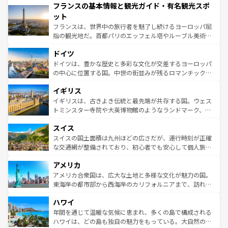
フランスの基本情報と観光ガイド・有名観光スポ
ませてくれるイタリアで、忘れられない旅をしてみよう！
文化が根付くこの国では、情熱的なフラメンコ、熱気あふ
なお、新着のイタリア情報は
コンテンツ一覧
を参照してほ
れる闘牛、そして美味しいタパスが生活の一部となってい
ット
しい。
る。首都マドリードの洗練された雰囲気や、バルセロナの
フランスは、世界中の旅行者を魅了し続けるヨーロッパ屈
アートに溢れた街角から、地方では古代ローマ遺跡や中世
指の観光地だ。首都パリのエッフェル塔やルーブル美術館
の城塞都市、穏やかなビーチリゾートまで多彩な表情を見
といった象徴的なスポットから、田舎町の古風な美しさま
せる。地方によって風土や気候が異なるスペインはその個
ドイツ
で、幅広い魅力が詰まっている。華麗な宮殿、歴史的な大
性で訪れる人を魅了する。 なお、新着のスペイン情報は
コ
聖堂、美しいビーチ、そして豊かな自然が、訪れる者を心
ドイツは、豊かな歴史と多彩な文化が交差するヨーロッパ
ンテンツ一覧
を参照してほしい。
から魅了する。また、フランスは美食の国としても知ら
の中心に位置する国。中世の街並みが残るロマンチック街
れ、フランス料理はユネスコ無形文化遺産にも登録されて
道から、未来を先取りするようなモダンな都市まで多様な
イギリス
いる。シャンパンの発祥地であるランス、プロヴァンスの
顔を持つこの国は、どこを歩いても飽きることがない。ベ
香り高いラベンダー畑など、多彩な楽しみ方が可能だ。さ
ルリンの文化的活気、バイエルン州のアルプスの絶景、そ
イギリスは、古きよき伝統と最先端が共存する国。ウェス
らに、パリ以外の地域にも魅力が溢れており、どの街角に
してライン川沿いのワイン畑といった風景は必見。ビール
トミンスター寺院や大英博物館のようなランドマーク、歴
も豊かな歴史と文化が息づいている。パリ以外の個性あふ
とソーセージを味わいながら地元の人と過ごす楽しい時間
史ある大学都市、美しい丘陵地帯や牧歌的な風景など、エ
れる地方に足を運ぶとそれぞれで全く異なる文化を体験で
スイス
は、お酒好きな人にはぜひ体験してほしい。 なお、新着の
リアごとに異なる魅力がある。また、優雅なアフタヌーン
きるだろう。 なお、新着のフランス情報は
コンテンツ一覧
ドイツ情報は
コンテンツ一覧
を参照してほしい。
ティー、ビール好きにはたまらない英国パブ、サッカー観
スイスの国土面積は九州ほどの広さだが、運行時刻が正確
を参照してほしい。
戦など、本場だからこそできる体験も豊富。イギリスを旅
な交通網が整備されており、初心者でも安心して個人旅行
して楽しみつくそう。 なお、新着のイギリス情報は
コンテ
を楽しめる。日本同様に時刻表どおりの旅が可能だ。中世
アメリカ
ンツ一覧
を参照してほしい。
の建物がそのまま残る町や、スイスならではのユニークな
博物館もあり、アルプス観光だけでなく町歩きも満喫する
アメリカ合衆国は、広大な土地と多様な文化が魅力の国。
ことができる。国民の所得が高いため物価も高いが、旅行
東海岸の都市部から西海岸のカリフォルニアまで、訪れる
者向けの交通パス提供のサービスもあり、うまく活用すれ
場所ごとに異なる風景と体験が待っている。ニューヨーク
ハワイ
ば市内交通費無料で観光を楽しむこともできる。 なお、新
のような巨大都市は、観光、ショッピング、エンターテイ
着のスイス情報は
コンテンツ一覧
を参照してほしい。
ンメントが詰まった刺激的なスポットだ。一方、アメリカ
年間を通じて温暖な気候に恵まれ、多くの島で構成される
西部には大自然が広がり、グランドキャニオンやイエロー
ハワイは、どの島も独自の魅力をもっている。大自然の神