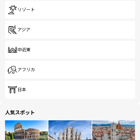
リゾート
アジア
中近東
アフリカ
日本
人気スポット