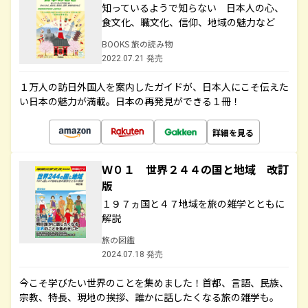
知っているようで知らない 日本人の心、
食文化、職文化、信仰、地域の魅力など
BOOKS 旅の読み物
2022.07.21 発売
１万人の訪日外国人を案内したガイドが、日本人にこそ伝えた
い日本の魅力が満載。日本の再発見ができる１冊！
詳細を見る
Ｗ０１ 世界２４４の国と地域 改訂
版
１９７ヵ国と４７地域を旅の雑学とともに
解説
旅の図鑑
2024.07.18 発売
今こそ学びたい世界のことを集めました！首都、言語、民族、
宗教、特長、現地の挨拶、誰かに話したくなる旅の雑学も。