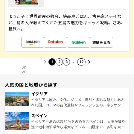
ようこそ！世界遺産の教会、絶品島ごはん、古民家ステイな
ど、島の人が教えてくれた五島の魅力をギュッと凝縮。さあ、
島旅へ。
詳細を見る
…
1
2
3
12
AD
AD
人気の国と地域から探す
イタリア
イタリアは歴史、文化、グルメ、自然と多彩な魅力にあふ
れた国。
ローマ
の古代遺跡やフィレンツェのルネッサンス
美術、ヴェネツィアの運河など、歴史あるスポットはもち
スペイン
ろん、トスカーナの美しい田園風景やアマルフィ海岸の絶
景など、自然景観も見逃せない。観光の合間には、本場の
イベリア半島のほぼ80％を占めるスペインは、太陽が降り
ピザやパスタなど、絶品のイタリア料理を堪能することも
注ぐ地中海沿岸から雄大なピレネー山脈まで、多彩な自然
できる。朝目覚めてから夜眠るまで、すべての瞬間を楽し
と文化が詰まったヨーロッパ屈指の旅行先だ。多様な地域