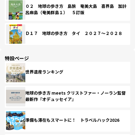
０２ 地球の歩き方 島旅 奄美大島 喜界島 加計
呂麻島（奄美群島１） ５訂版
Ｄ１７ 地球の歩き方 タイ ２０２７～２０２８
特設ページ
世界遺産ランキング
地球の歩き方 meets クリストファー・ノーラン監督
最新作『オデュッセイア』
準備も滞在もスマートに！ トラベルハック2026