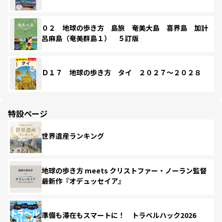
０２ 地球の歩き方 島旅 奄美大島 喜界島 加計
呂麻島（奄美群島１） ５訂版
Ｄ１７ 地球の歩き方 タイ ２０２７～２０２８
特設ページ
世界遺産ランキング
地球の歩き方 meets クリストファー・ノーラン監督
最新作『オデュッセイア』
準備も滞在もスマートに！ トラベルハック2026