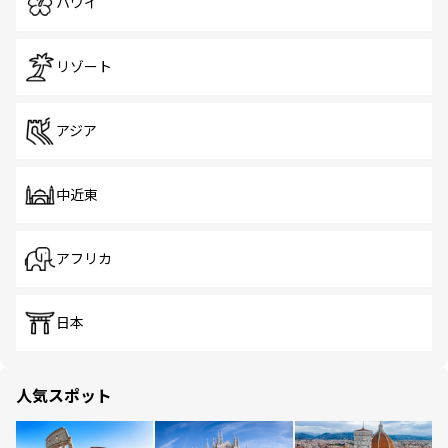
ハワイ
リゾート
アジア
中近東
アフリカ
日本
人気スポット