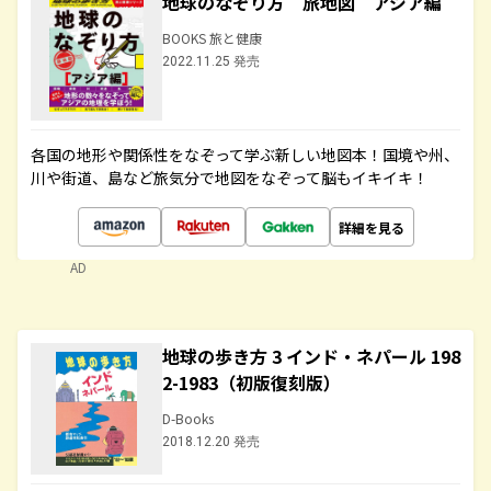
地球のなぞり方 旅地図 アジア編
BOOKS 旅と健康
2022.11.25 発売
各国の地形や関係性をなぞって学ぶ新しい地図本！国境や州、
川や街道、島など旅気分で地図をなぞって脳もイキイキ！
詳細を見る
AD
地球の歩き方 3 インド・ネパール 198
2-1983（初版復刻版）
D-Books
2018.12.20 発売