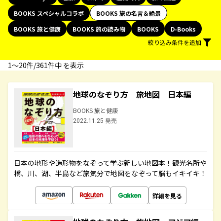
BOOKS スペシャルコラボ
BOOKS 旅の名言＆絶景
BOOKS 旅と健康
BOOKS 旅の読み物
BOOKS
D-Books
絞り込み条件を追加
1〜20件/361件中 を表示
地球のなぞり方 旅地図 日本編
BOOKS 旅と健康
2022.11.25 発売
日本の地形や造形物をなぞって学ぶ新しい地図本！観光名所や
橋、川、湖、半島など旅気分で地図をなぞって脳もイキイキ！
詳細を見る