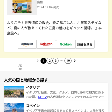
島旅
2024.07.04 発売
ようこそ！世界遺産の教会、絶品島ごはん、古民家ステイな
ど、島の人が教えてくれた五島の魅力をギュッと凝縮。さあ、
島旅へ。
詳細を見る
…
1
2
3
19
AD
AD
人気の国と地域から探す
イタリア
イタリアは歴史、文化、グルメ、自然と多彩な魅力にあふ
れた国。
ローマ
の古代遺跡やフィレンツェのルネッサンス
美術、ヴェネツィアの運河など、歴史あるスポットはもち
スペイン
ろん、トスカーナの美しい田園風景やアマルフィ海岸の絶
景など、自然景観も見逃せない。観光の合間には、本場の
イベリア半島のほぼ80％を占めるスペインは、太陽が降り