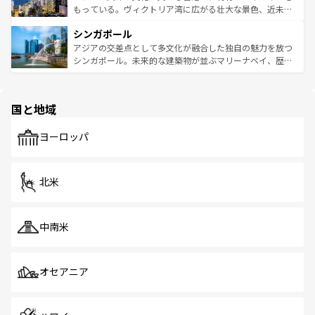
が旅行者を迎えてくれるので、きっと忘れられない旅にな
いビーチでリゾート気分を楽しむことができる。タイ料理
もっている。ヴィクトリア湾に広がる壮大な景色、近未来
るはずだ。 なお、新着のベトナム情報は
コンテンツ一覧
を
は世界的に有名で、屋台から高級レストランまで味覚を刺
的なアートスポット、そして歴史と現代が融合した町並
参照してほしい。
シンガポール
激する。気候は一年中温暖で、どの季節にも異なる楽しみ
み、どこを訪れても感動するはず。観光スポットが密集し
が待っている。親しみやすいタイの人々、仏教を中心とし
ており、効率よく見どころを回れるのも魅力。息をのむよ
アジアの交差点として多文化が融合した独自の魅力を放つ
た文化、そして多様な観光資源が、訪れる旅人を魅了し続
うな絶景から文化的な体験まで、香港を存分に楽しみ尽く
シンガポール。未来的な建築物が並ぶマリーナベイ、歴史
ける。 なお、新着のタイ情報は
コンテンツ一覧
を参照して
そう。 なお、新着の香港情報は
コンテンツ一覧
を参照して
と伝統を感じられるエスニックタウン、多数の緑豊かな公
ほしい。
ほしい。
園や自然保護区など、自然が調和した近代的な景観と文化
の多様性あふれるカラフルな町は、どこを歩いても新しい
国と地域
発見がある。さらに、治安のよさや充実した公共交通機関
も、旅行者にとっては魅力的なポイント。グルメも豊富
で、ホーカーズは地元の風情を楽しめる外せないスポット
ヨーロッパ
だ。訪れる人を飽きさせないシンガポールで、多様な魅力
を体感しよう。 なお、新着のシンガポール情報は
コンテン
ツ一覧
を参照してほしい。
北米
中南米
オセアニア