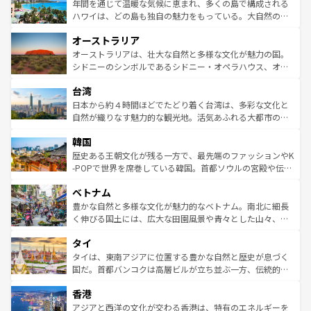
着のスイス情報は
コンテンツ一覧
を参照してほしい。
ンメントが詰まった刺激的なスポットだ。一方、アメリカ
年間を通じて温暖な気候に恵まれ、多くの島で構成される
西部には大自然が広がり、グランドキャニオンやイエロー
ハワイは、どの島も独自の魅力をもっている。大自然の神
ストーン国立公園といった絶景が堪能できる。さらに、南
秘を感じたいなら、火山が生み出した壮大な景観を誇るハ
オーストラリア
部のニューオーリンズでは、音楽と美食が融合した独特の
ワイ島は見逃せない。また、定番の観光地といえばオアフ
文化が魅力。旅行者はアメリカの各地域で異なる魅力を楽
島だが、静かな自然を求めるならマウイ島やカウアイ島が
オーストラリアは、壮大な自然と多様な文化が魅力の国。
しみながら、その多様性と豊かな歴史を感じることができ
おすすめ。エメラルドグリーンに輝く海をはじめ、豊かな
シドニーのシンボルであるシドニー・オペラハウス、オー
るだろう。車でのロードトリップや列車の旅も、アメリカ
文化や歴史が息づいている。「アロハスピリット」と呼ば
ストラリア東海岸北部に広がる大サンゴ礁地帯グレートバ
ならではの贅沢な旅のスタイルだ。 なお、新着のアメリカ
台湾
れるおもてなしの心で訪れる人々を迎えてくれるハワイの
リアリーフや大陸中央部にそびえるウルル（エアーズロッ
情報は
コンテンツ一覧
を参照してほしい。
人々、おいしいローカルフードやハワイアンミュージッ
ク）、タスマニアの美しい原生林やケアンズの熱帯雨林な
日本から約４時間ほどでたどり着く台湾は、多彩な文化と
ク、伝統的なフラダンスなど、すべてがハワイの魅力を彩
ど、見どころがたくさん。また、カフェやワイン、オージ
自然が織りなす魅力的な観光地。活気あふれる大都市の台
っている。訪れるたびに新しい発見と感動が待っているハ
ービーフなどの食文化も豊かで、美味しいものであふれて
北やノスタルジックな町並みが人気な九份（ジォウフェ
ワイを、存分に味わってほしい。 なお、新着のハワイ情報
韓国
いる。アクティビティも充実しており、サーフィンやダイ
ン）、静ひつな山岳地帯である台湾東部など、都市の喧騒
は
コンテンツ一覧
を参照してほしい。
ビング、ハイキングなど、アウトドア好きにはたまらな
と山間の静けさが共存しており、訪れる人に新しい発見と
歴史ある王朝文化が残る一方で、最先端のファッションやK
い。オーストラリアの多彩な魅力を存分に味わいつくそ
驚きをもたらしてくれる。また、奥深い台湾の食文化も魅
-POPで世界を席巻している韓国。首都ソウルの宮殿や伝統
う。 なお、新着のオーストラリア情報は
コンテンツ一覧
を
力で、夜市などの屋台グルメから高級料理、ヘルシーで美
家屋が並ぶエリアでは韓国の歴史と文化に浸ることがで
参照してほしい。
ベトナム
容にもいいと評判のスイーツなど、バラエティ豊かな料理
き、地方に足を延ばせば四季折々の自然美を楽しむことが
が味わえる。 なお、新着の台湾情報は
コンテンツ一覧
を参
できる。そして、キムチや焼肉、絶品のストリートフード
豊かな自然と多様な文化が魅力的なベトナム。南北に細長
照してほしい。
まで、さまざまな韓国料理が待っている。夜には、韓国な
く伸びる国土には、広大な田園風景や青々とした山々、世
らではのナイトライフも堪能できる。あたたかいホスピタ
界遺産に登録された壮大な自然景観が点在し、都市部では
タイ
リティに包まれながら、韓国の多彩な魅力を心ゆくまで味
急速な発展と共に伝統が息づく。ハノイの古い町並みやホ
わってみてほしい。 なお、新着の韓国情報は
コンテンツ一
ーチミン市のフランス統治時代の建物も、独特の雰囲気を
タイは、東南アジアに位置する豊かな自然と歴史が息づく
覧
を参照してほしい。
醸し出している。また、バラエティの豊かさとおいしさで
国だ。首都バンコクは高層ビルが立ち並ぶ一方、伝統的な
世界中の食通を魅了してやまないベトナム料理も魅力のひ
寺院や市場がいたるところに点在し、古きよき文化と現代
香港
とつ。フォーやバインミー、ベトナムコーヒーなどは、ぜ
の活気が交差している。北部ではチェンマイなどの山岳地
ひ現地で味わいたい。どの地域を訪れてもあたたかい人々
帯で自然と触れ合い、南部ではプーケットやクラビの美し
アジアと西洋の文化が交わる香港は、特有のエネルギーを