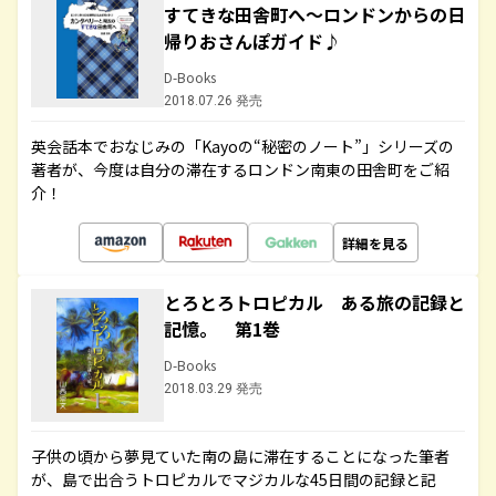
すてきな田舎町へ～ロンドンからの日
帰りおさんぽガイド♪
D-Books
2018.07.26 発売
英会話本でおなじみの「Kayoの“秘密のノート”」シリーズの
著者が、今度は自分の滞在するロンドン南東の田舎町をご紹
介！
詳細を見る
とろとろトロピカル ある旅の記録と
記憶。 第1巻
D-Books
2018.03.29 発売
子供の頃から夢見ていた南の島に滞在することになった筆者
が、島で出合うトロピカルでマジカルな45日間の記録と記