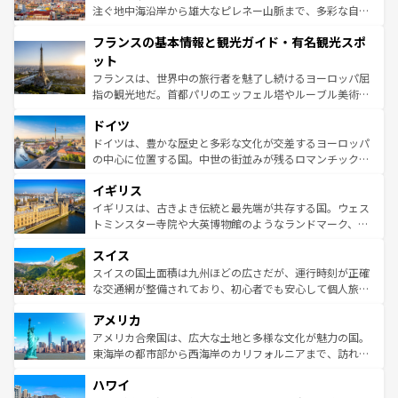
ピザやパスタなど、絶品のイタリア料理を堪能することも
注ぐ地中海沿岸から雄大なピレネー山脈まで、多彩な自然
できる。朝目覚めてから夜眠るまで、すべての瞬間を楽し
と文化が詰まったヨーロッパ屈指の旅行先だ。多様な地域
フランスの基本情報と観光ガイド・有名観光スポ
ませてくれるイタリアで、忘れられない旅をしてみよう！
文化が根付くこの国では、情熱的なフラメンコ、熱気あふ
なお、新着のイタリア情報は
コンテンツ一覧
を参照してほ
れる闘牛、そして美味しいタパスが生活の一部となってい
ット
しい。
る。首都マドリードの洗練された雰囲気や、バルセロナの
フランスは、世界中の旅行者を魅了し続けるヨーロッパ屈
アートに溢れた街角から、地方では古代ローマ遺跡や中世
指の観光地だ。首都パリのエッフェル塔やルーブル美術館
の城塞都市、穏やかなビーチリゾートまで多彩な表情を見
といった象徴的なスポットから、田舎町の古風な美しさま
せる。地方によって風土や気候が異なるスペインはその個
ドイツ
で、幅広い魅力が詰まっている。華麗な宮殿、歴史的な大
性で訪れる人を魅了する。 なお、新着のスペイン情報は
コ
聖堂、美しいビーチ、そして豊かな自然が、訪れる者を心
ドイツは、豊かな歴史と多彩な文化が交差するヨーロッパ
ンテンツ一覧
を参照してほしい。
から魅了する。また、フランスは美食の国としても知ら
の中心に位置する国。中世の街並みが残るロマンチック街
れ、フランス料理はユネスコ無形文化遺産にも登録されて
道から、未来を先取りするようなモダンな都市まで多様な
イギリス
いる。シャンパンの発祥地であるランス、プロヴァンスの
顔を持つこの国は、どこを歩いても飽きることがない。ベ
香り高いラベンダー畑など、多彩な楽しみ方が可能だ。さ
ルリンの文化的活気、バイエルン州のアルプスの絶景、そ
イギリスは、古きよき伝統と最先端が共存する国。ウェス
らに、パリ以外の地域にも魅力が溢れており、どの街角に
してライン川沿いのワイン畑といった風景は必見。ビール
トミンスター寺院や大英博物館のようなランドマーク、歴
も豊かな歴史と文化が息づいている。パリ以外の個性あふ
とソーセージを味わいながら地元の人と過ごす楽しい時間
史ある大学都市、美しい丘陵地帯や牧歌的な風景など、エ
れる地方に足を運ぶとそれぞれで全く異なる文化を体験で
スイス
は、お酒好きな人にはぜひ体験してほしい。 なお、新着の
リアごとに異なる魅力がある。また、優雅なアフタヌーン
きるだろう。 なお、新着のフランス情報は
コンテンツ一覧
ドイツ情報は
コンテンツ一覧
を参照してほしい。
ティー、ビール好きにはたまらない英国パブ、サッカー観
スイスの国土面積は九州ほどの広さだが、運行時刻が正確
を参照してほしい。
戦など、本場だからこそできる体験も豊富。イギリスを旅
な交通網が整備されており、初心者でも安心して個人旅行
して楽しみつくそう。 なお、新着のイギリス情報は
コンテ
を楽しめる。日本同様に時刻表どおりの旅が可能だ。中世
アメリカ
ンツ一覧
を参照してほしい。
の建物がそのまま残る町や、スイスならではのユニークな
博物館もあり、アルプス観光だけでなく町歩きも満喫する
アメリカ合衆国は、広大な土地と多様な文化が魅力の国。
ことができる。国民の所得が高いため物価も高いが、旅行
東海岸の都市部から西海岸のカリフォルニアまで、訪れる
者向けの交通パス提供のサービスもあり、うまく活用すれ
場所ごとに異なる風景と体験が待っている。ニューヨーク
ハワイ
ば市内交通費無料で観光を楽しむこともできる。 なお、新
のような巨大都市は、観光、ショッピング、エンターテイ