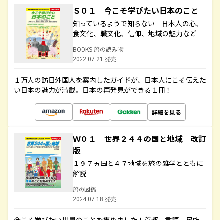
Ｓ０１ 今こそ学びたい日本のこと
知っているようで知らない 日本人の心、
食文化、職文化、信仰、地域の魅力など
BOOKS 旅の読み物
2022.07.21 発売
１万人の訪日外国人を案内したガイドが、日本人にこそ伝えた
い日本の魅力が満載。日本の再発見ができる１冊！
詳細を見る
Ｗ０１ 世界２４４の国と地域 改訂
版
１９７ヵ国と４７地域を旅の雑学とともに
解説
旅の図鑑
2024.07.18 発売
今こそ学びたい世界のことを集めました！首都、言語、民族、