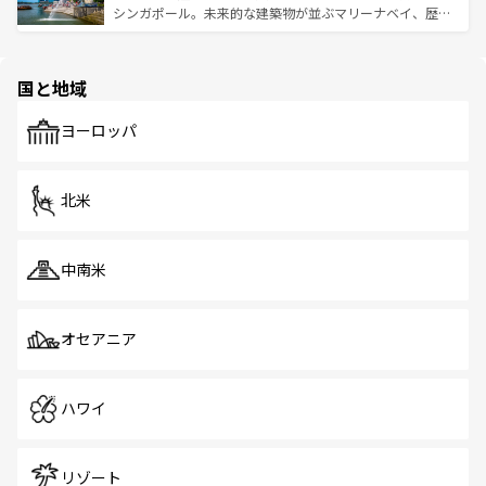
た文化、そして多様な観光資源が、訪れる旅人を魅了し続
うな絶景から文化的な体験まで、香港を存分に楽しみ尽く
シンガポール。未来的な建築物が並ぶマリーナベイ、歴史
ける。 なお、新着のタイ情報は
コンテンツ一覧
を参照して
そう。 なお、新着の香港情報は
コンテンツ一覧
を参照して
と伝統を感じられるエスニックタウン、多数の緑豊かな公
ほしい。
ほしい。
園や自然保護区など、自然が調和した近代的な景観と文化
の多様性あふれるカラフルな町は、どこを歩いても新しい
国と地域
発見がある。さらに、治安のよさや充実した公共交通機関
も、旅行者にとっては魅力的なポイント。グルメも豊富
で、ホーカーズは地元の風情を楽しめる外せないスポット
ヨーロッパ
だ。訪れる人を飽きさせないシンガポールで、多様な魅力
を体感しよう。 なお、新着のシンガポール情報は
コンテン
ツ一覧
を参照してほしい。
北米
中南米
オセアニア
ハワイ
リゾート