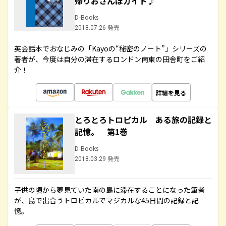
帰りおさんぽガイド♪
D-Books
2018.07.26 発売
英会話本でおなじみの「Kayoの“秘密のノート”」シリーズの
著者が、今度は自分の滞在するロンドン南東の田舎町をご紹
介！
詳細を見る
とろとろトロピカル ある旅の記録と
記憶。 第1巻
D-Books
2018.03.29 発売
子供の頃から夢見ていた南の島に滞在することになった筆者
が、島で出合うトロピカルでマジカルな45日間の記録と記
憶。