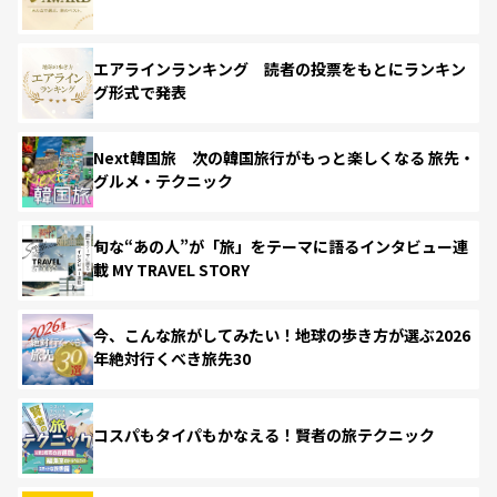
エアラインランキング 読者の投票をもとにランキン
グ形式で発表
Next韓国旅 次の韓国旅行がもっと楽しくなる 旅先・
グルメ・テクニック
旬な“あの人”が「旅」をテーマに語るインタビュー連
載 MY TRAVEL STORY
今、こんな旅がしてみたい！地球の歩き方が選ぶ2026
年絶対行くべき旅先30
コスパもタイパもかなえる！賢者の旅テクニック