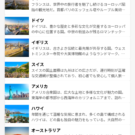
しい。
る。首都マドリードの洗練された雰囲気や、バルセロナの
フランスは、世界中の旅行者を魅了し続けるヨーロッパ屈
アートに溢れた街角から、地方では古代ローマ遺跡や中世
指の観光地だ。首都パリのエッフェル塔やルーブル美術館
の城塞都市、穏やかなビーチリゾートまで多彩な表情を見
といった象徴的なスポットから、田舎町の古風な美しさま
せる。地方によって風土や気候が異なるスペインはその個
ドイツ
で、幅広い魅力が詰まっている。華麗な宮殿、歴史的な大
性で訪れる人を魅了する。 なお、新着のスペイン情報は
コ
聖堂、美しいビーチ、そして豊かな自然が、訪れる者を心
ドイツは、豊かな歴史と多彩な文化が交差するヨーロッパ
ンテンツ一覧
を参照してほしい。
から魅了する。また、フランスは美食の国としても知ら
の中心に位置する国。中世の街並みが残るロマンチック街
れ、フランス料理はユネスコ無形文化遺産にも登録されて
道から、未来を先取りするようなモダンな都市まで多様な
イギリス
いる。シャンパンの発祥地であるランス、プロヴァンスの
顔を持つこの国は、どこを歩いても飽きることがない。ベ
香り高いラベンダー畑など、多彩な楽しみ方が可能だ。さ
ルリンの文化的活気、バイエルン州のアルプスの絶景、そ
イギリスは、古きよき伝統と最先端が共存する国。ウェス
らに、パリ以外の地域にも魅力が溢れており、どの街角に
してライン川沿いのワイン畑といった風景は必見。ビール
トミンスター寺院や大英博物館のようなランドマーク、歴
も豊かな歴史と文化が息づいている。パリ以外の個性あふ
とソーセージを味わいながら地元の人と過ごす楽しい時間
史ある大学都市、美しい丘陵地帯や牧歌的な風景など、エ
れる地方に足を運ぶとそれぞれで全く異なる文化を体験で
スイス
は、お酒好きな人にはぜひ体験してほしい。 なお、新着の
リアごとに異なる魅力がある。また、優雅なアフタヌーン
きるだろう。 なお、新着のフランス情報は
コンテンツ一覧
ドイツ情報は
コンテンツ一覧
を参照してほしい。
ティー、ビール好きにはたまらない英国パブ、サッカー観
スイスの国土面積は九州ほどの広さだが、運行時刻が正確
を参照してほしい。
戦など、本場だからこそできる体験も豊富。イギリスを旅
な交通網が整備されており、初心者でも安心して個人旅行
して楽しみつくそう。 なお、新着のイギリス情報は
コンテ
を楽しめる。日本同様に時刻表どおりの旅が可能だ。中世
アメリカ
ンツ一覧
を参照してほしい。
の建物がそのまま残る町や、スイスならではのユニークな
博物館もあり、アルプス観光だけでなく町歩きも満喫する
アメリカ合衆国は、広大な土地と多様な文化が魅力の国。
ことができる。国民の所得が高いため物価も高いが、旅行
東海岸の都市部から西海岸のカリフォルニアまで、訪れる
者向けの交通パス提供のサービスもあり、うまく活用すれ
場所ごとに異なる風景と体験が待っている。ニューヨーク
ハワイ
ば市内交通費無料で観光を楽しむこともできる。 なお、新
のような巨大都市は、観光、ショッピング、エンターテイ
着のスイス情報は
コンテンツ一覧
を参照してほしい。
ンメントが詰まった刺激的なスポットだ。一方、アメリカ
年間を通じて温暖な気候に恵まれ、多くの島で構成される
西部には大自然が広がり、グランドキャニオンやイエロー
ハワイは、どの島も独自の魅力をもっている。大自然の神
ストーン国立公園といった絶景が堪能できる。さらに、南
秘を感じたいなら、火山が生み出した壮大な景観を誇るハ
オーストラリア
部のニューオーリンズでは、音楽と美食が融合した独特の
ワイ島は見逃せない。また、定番の観光地といえばオアフ