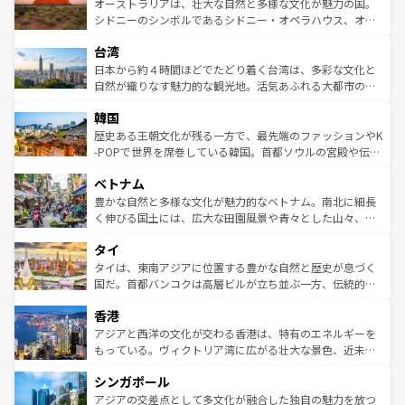
文化が魅力。旅行者はアメリカの各地域で異なる魅力を楽
島だが、静かな自然を求めるならマウイ島やカウアイ島が
オーストラリアは、壮大な自然と多様な文化が魅力の国。
しみながら、その多様性と豊かな歴史を感じることができ
おすすめ。エメラルドグリーンに輝く海をはじめ、豊かな
シドニーのシンボルであるシドニー・オペラハウス、オー
るだろう。車でのロードトリップや列車の旅も、アメリカ
文化や歴史が息づいている。「アロハスピリット」と呼ば
ストラリア東海岸北部に広がる大サンゴ礁地帯グレートバ
ならではの贅沢な旅のスタイルだ。 なお、新着のアメリカ
台湾
れるおもてなしの心で訪れる人々を迎えてくれるハワイの
リアリーフや大陸中央部にそびえるウルル（エアーズロッ
情報は
コンテンツ一覧
を参照してほしい。
人々、おいしいローカルフードやハワイアンミュージッ
ク）、タスマニアの美しい原生林やケアンズの熱帯雨林な
日本から約４時間ほどでたどり着く台湾は、多彩な文化と
ク、伝統的なフラダンスなど、すべてがハワイの魅力を彩
ど、見どころがたくさん。また、カフェやワイン、オージ
自然が織りなす魅力的な観光地。活気あふれる大都市の台
っている。訪れるたびに新しい発見と感動が待っているハ
ービーフなどの食文化も豊かで、美味しいものであふれて
北やノスタルジックな町並みが人気な九份（ジォウフェ
ワイを、存分に味わってほしい。 なお、新着のハワイ情報
韓国
いる。アクティビティも充実しており、サーフィンやダイ
ン）、静ひつな山岳地帯である台湾東部など、都市の喧騒
は
コンテンツ一覧
を参照してほしい。
ビング、ハイキングなど、アウトドア好きにはたまらな
と山間の静けさが共存しており、訪れる人に新しい発見と
歴史ある王朝文化が残る一方で、最先端のファッションやK
い。オーストラリアの多彩な魅力を存分に味わいつくそ
驚きをもたらしてくれる。また、奥深い台湾の食文化も魅
-POPで世界を席巻している韓国。首都ソウルの宮殿や伝統
う。 なお、新着のオーストラリア情報は
コンテンツ一覧
を
力で、夜市などの屋台グルメから高級料理、ヘルシーで美
家屋が並ぶエリアでは韓国の歴史と文化に浸ることがで
参照してほしい。
ベトナム
容にもいいと評判のスイーツなど、バラエティ豊かな料理
き、地方に足を延ばせば四季折々の自然美を楽しむことが
が味わえる。 なお、新着の台湾情報は
コンテンツ一覧
を参
できる。そして、キムチや焼肉、絶品のストリートフード
豊かな自然と多様な文化が魅力的なベトナム。南北に細長
照してほしい。
まで、さまざまな韓国料理が待っている。夜には、韓国な
く伸びる国土には、広大な田園風景や青々とした山々、世
らではのナイトライフも堪能できる。あたたかいホスピタ
界遺産に登録された壮大な自然景観が点在し、都市部では
タイ
リティに包まれながら、韓国の多彩な魅力を心ゆくまで味
急速な発展と共に伝統が息づく。ハノイの古い町並みやホ
わってみてほしい。 なお、新着の韓国情報は
コンテンツ一
ーチミン市のフランス統治時代の建物も、独特の雰囲気を
タイは、東南アジアに位置する豊かな自然と歴史が息づく
覧
を参照してほしい。
醸し出している。また、バラエティの豊かさとおいしさで
国だ。首都バンコクは高層ビルが立ち並ぶ一方、伝統的な
世界中の食通を魅了してやまないベトナム料理も魅力のひ
寺院や市場がいたるところに点在し、古きよき文化と現代
香港
とつ。フォーやバインミー、ベトナムコーヒーなどは、ぜ
の活気が交差している。北部ではチェンマイなどの山岳地
ひ現地で味わいたい。どの地域を訪れてもあたたかい人々
帯で自然と触れ合い、南部ではプーケットやクラビの美し
アジアと西洋の文化が交わる香港は、特有のエネルギーを
が旅行者を迎えてくれるので、きっと忘れられない旅にな
いビーチでリゾート気分を楽しむことができる。タイ料理
もっている。ヴィクトリア湾に広がる壮大な景色、近未来
るはずだ。 なお、新着のベトナム情報は
コンテンツ一覧
を
は世界的に有名で、屋台から高級レストランまで味覚を刺
的なアートスポット、そして歴史と現代が融合した町並
参照してほしい。
シンガポール
激する。気候は一年中温暖で、どの季節にも異なる楽しみ
み、どこを訪れても感動するはず。観光スポットが密集し
が待っている。親しみやすいタイの人々、仏教を中心とし
ており、効率よく見どころを回れるのも魅力。息をのむよ
アジアの交差点として多文化が融合した独自の魅力を放つ