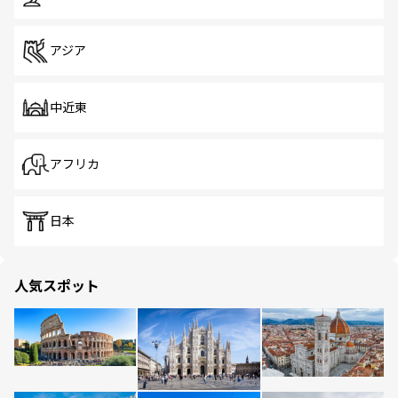
アジア
中近東
アフリカ
日本
人気スポット