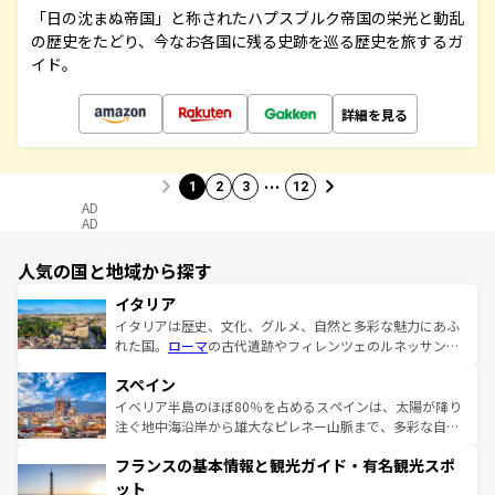
「日の沈まぬ帝国」と称されたハプスブルク帝国の栄光と動乱
の歴史をたどり、今なお各国に残る史跡を巡る歴史を旅するガ
イド。
詳細を見る
…
1
2
3
12
AD
AD
人気の国と地域から探す
イタリア
イタリアは歴史、文化、グルメ、自然と多彩な魅力にあふ
れた国。
ローマ
の古代遺跡やフィレンツェのルネッサンス
美術、ヴェネツィアの運河など、歴史あるスポットはもち
スペイン
ろん、トスカーナの美しい田園風景やアマルフィ海岸の絶
景など、自然景観も見逃せない。観光の合間には、本場の
イベリア半島のほぼ80％を占めるスペインは、太陽が降り
ピザやパスタなど、絶品のイタリア料理を堪能することも
注ぐ地中海沿岸から雄大なピレネー山脈まで、多彩な自然
できる。朝目覚めてから夜眠るまで、すべての瞬間を楽し
と文化が詰まったヨーロッパ屈指の旅行先だ。多様な地域
フランスの基本情報と観光ガイド・有名観光スポ
ませてくれるイタリアで、忘れられない旅をしてみよう！
文化が根付くこの国では、情熱的なフラメンコ、熱気あふ
なお、新着のイタリア情報は
コンテンツ一覧
を参照してほ
れる闘牛、そして美味しいタパスが生活の一部となってい
ット