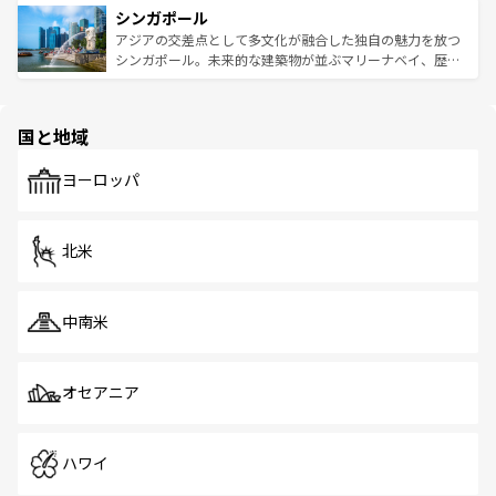
参照してほしい。
シンガポール
激する。気候は一年中温暖で、どの季節にも異なる楽しみ
み、どこを訪れても感動するはず。観光スポットが密集し
が待っている。親しみやすいタイの人々、仏教を中心とし
ており、効率よく見どころを回れるのも魅力。息をのむよ
アジアの交差点として多文化が融合した独自の魅力を放つ
た文化、そして多様な観光資源が、訪れる旅人を魅了し続
うな絶景から文化的な体験まで、香港を存分に楽しみ尽く
シンガポール。未来的な建築物が並ぶマリーナベイ、歴史
ける。 なお、新着のタイ情報は
コンテンツ一覧
を参照して
そう。 なお、新着の香港情報は
コンテンツ一覧
を参照して
と伝統を感じられるエスニックタウン、多数の緑豊かな公
ほしい。
ほしい。
園や自然保護区など、自然が調和した近代的な景観と文化
の多様性あふれるカラフルな町は、どこを歩いても新しい
国と地域
発見がある。さらに、治安のよさや充実した公共交通機関
も、旅行者にとっては魅力的なポイント。グルメも豊富
で、ホーカーズは地元の風情を楽しめる外せないスポット
ヨーロッパ
だ。訪れる人を飽きさせないシンガポールで、多様な魅力
を体感しよう。 なお、新着のシンガポール情報は
コンテン
ツ一覧
を参照してほしい。
北米
中南米
オセアニア
ハワイ