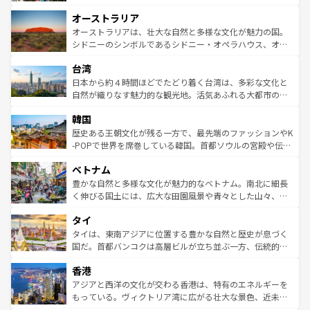
ストーン国立公園といった絶景が堪能できる。さらに、南
秘を感じたいなら、火山が生み出した壮大な景観を誇るハ
オーストラリア
部のニューオーリンズでは、音楽と美食が融合した独特の
ワイ島は見逃せない。また、定番の観光地といえばオアフ
文化が魅力。旅行者はアメリカの各地域で異なる魅力を楽
島だが、静かな自然を求めるならマウイ島やカウアイ島が
オーストラリアは、壮大な自然と多様な文化が魅力の国。
しみながら、その多様性と豊かな歴史を感じることができ
おすすめ。エメラルドグリーンに輝く海をはじめ、豊かな
シドニーのシンボルであるシドニー・オペラハウス、オー
るだろう。車でのロードトリップや列車の旅も、アメリカ
文化や歴史が息づいている。「アロハスピリット」と呼ば
ストラリア東海岸北部に広がる大サンゴ礁地帯グレートバ
ならではの贅沢な旅のスタイルだ。 なお、新着のアメリカ
台湾
れるおもてなしの心で訪れる人々を迎えてくれるハワイの
リアリーフや大陸中央部にそびえるウルル（エアーズロッ
情報は
コンテンツ一覧
を参照してほしい。
人々、おいしいローカルフードやハワイアンミュージッ
ク）、タスマニアの美しい原生林やケアンズの熱帯雨林な
日本から約４時間ほどでたどり着く台湾は、多彩な文化と
ク、伝統的なフラダンスなど、すべてがハワイの魅力を彩
ど、見どころがたくさん。また、カフェやワイン、オージ
自然が織りなす魅力的な観光地。活気あふれる大都市の台
っている。訪れるたびに新しい発見と感動が待っているハ
ービーフなどの食文化も豊かで、美味しいものであふれて
北やノスタルジックな町並みが人気な九份（ジォウフェ
ワイを、存分に味わってほしい。 なお、新着のハワイ情報
韓国
いる。アクティビティも充実しており、サーフィンやダイ
ン）、静ひつな山岳地帯である台湾東部など、都市の喧騒
は
コンテンツ一覧
を参照してほしい。
ビング、ハイキングなど、アウトドア好きにはたまらな
と山間の静けさが共存しており、訪れる人に新しい発見と
歴史ある王朝文化が残る一方で、最先端のファッションやK
い。オーストラリアの多彩な魅力を存分に味わいつくそ
驚きをもたらしてくれる。また、奥深い台湾の食文化も魅
-POPで世界を席巻している韓国。首都ソウルの宮殿や伝統
う。 なお、新着のオーストラリア情報は
コンテンツ一覧
を
力で、夜市などの屋台グルメから高級料理、ヘルシーで美
家屋が並ぶエリアでは韓国の歴史と文化に浸ることがで
参照してほしい。
ベトナム
容にもいいと評判のスイーツなど、バラエティ豊かな料理
き、地方に足を延ばせば四季折々の自然美を楽しむことが
が味わえる。 なお、新着の台湾情報は
コンテンツ一覧
を参
できる。そして、キムチや焼肉、絶品のストリートフード
豊かな自然と多様な文化が魅力的なベトナム。南北に細長
照してほしい。
まで、さまざまな韓国料理が待っている。夜には、韓国な
く伸びる国土には、広大な田園風景や青々とした山々、世
らではのナイトライフも堪能できる。あたたかいホスピタ
界遺産に登録された壮大な自然景観が点在し、都市部では
タイ
リティに包まれながら、韓国の多彩な魅力を心ゆくまで味
急速な発展と共に伝統が息づく。ハノイの古い町並みやホ
わってみてほしい。 なお、新着の韓国情報は
コンテンツ一
ーチミン市のフランス統治時代の建物も、独特の雰囲気を
タイは、東南アジアに位置する豊かな自然と歴史が息づく
覧
を参照してほしい。
醸し出している。また、バラエティの豊かさとおいしさで
国だ。首都バンコクは高層ビルが立ち並ぶ一方、伝統的な
世界中の食通を魅了してやまないベトナム料理も魅力のひ
寺院や市場がいたるところに点在し、古きよき文化と現代
香港
とつ。フォーやバインミー、ベトナムコーヒーなどは、ぜ
の活気が交差している。北部ではチェンマイなどの山岳地
ひ現地で味わいたい。どの地域を訪れてもあたたかい人々
帯で自然と触れ合い、南部ではプーケットやクラビの美し
アジアと西洋の文化が交わる香港は、特有のエネルギーを
が旅行者を迎えてくれるので、きっと忘れられない旅にな
いビーチでリゾート気分を楽しむことができる。タイ料理
もっている。ヴィクトリア湾に広がる壮大な景色、近未来
るはずだ。 なお、新着のベトナム情報は
コンテンツ一覧
を
は世界的に有名で、屋台から高級レストランまで味覚を刺
的なアートスポット、そして歴史と現代が融合した町並