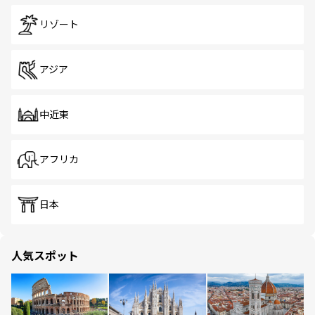
リゾート
アジア
中近東
アフリカ
日本
人気スポット