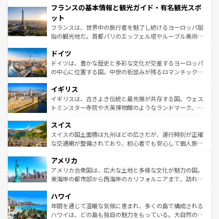
フランスの基本情報と観光ガイド・有名観光スポ
ませてくれるイタリアで、忘れられない旅をしてみよう！
文化が根付くこの国では、情熱的なフラメンコ、熱気あふ
なお、新着のイタリア情報は
コンテンツ一覧
を参照してほ
れる闘牛、そして美味しいタパスが生活の一部となってい
ット
しい。
る。首都マドリードの洗練された雰囲気や、バルセロナの
フランスは、世界中の旅行者を魅了し続けるヨーロッパ屈
アートに溢れた街角から、地方では古代ローマ遺跡や中世
指の観光地だ。首都パリのエッフェル塔やルーブル美術館
の城塞都市、穏やかなビーチリゾートまで多彩な表情を見
といった象徴的なスポットから、田舎町の古風な美しさま
せる。地方によって風土や気候が異なるスペインはその個
ドイツ
で、幅広い魅力が詰まっている。華麗な宮殿、歴史的な大
性で訪れる人を魅了する。 なお、新着のスペイン情報は
コ
聖堂、美しいビーチ、そして豊かな自然が、訪れる者を心
ドイツは、豊かな歴史と多彩な文化が交差するヨーロッパ
ンテンツ一覧
を参照してほしい。
から魅了する。また、フランスは美食の国としても知ら
の中心に位置する国。中世の街並みが残るロマンチック街
れ、フランス料理はユネスコ無形文化遺産にも登録されて
道から、未来を先取りするようなモダンな都市まで多様な
イギリス
いる。シャンパンの発祥地であるランス、プロヴァンスの
顔を持つこの国は、どこを歩いても飽きることがない。ベ
香り高いラベンダー畑など、多彩な楽しみ方が可能だ。さ
ルリンの文化的活気、バイエルン州のアルプスの絶景、そ
イギリスは、古きよき伝統と最先端が共存する国。ウェス
らに、パリ以外の地域にも魅力が溢れており、どの街角に
してライン川沿いのワイン畑といった風景は必見。ビール
トミンスター寺院や大英博物館のようなランドマーク、歴
も豊かな歴史と文化が息づいている。パリ以外の個性あふ
とソーセージを味わいながら地元の人と過ごす楽しい時間
史ある大学都市、美しい丘陵地帯や牧歌的な風景など、エ
れる地方に足を運ぶとそれぞれで全く異なる文化を体験で
スイス
は、お酒好きな人にはぜひ体験してほしい。 なお、新着の
リアごとに異なる魅力がある。また、優雅なアフタヌーン
きるだろう。 なお、新着のフランス情報は
コンテンツ一覧
ドイツ情報は
コンテンツ一覧
を参照してほしい。
ティー、ビール好きにはたまらない英国パブ、サッカー観
スイスの国土面積は九州ほどの広さだが、運行時刻が正確
を参照してほしい。
戦など、本場だからこそできる体験も豊富。イギリスを旅
な交通網が整備されており、初心者でも安心して個人旅行
して楽しみつくそう。 なお、新着のイギリス情報は
コンテ
を楽しめる。日本同様に時刻表どおりの旅が可能だ。中世
アメリカ
ンツ一覧
を参照してほしい。
の建物がそのまま残る町や、スイスならではのユニークな
博物館もあり、アルプス観光だけでなく町歩きも満喫する
アメリカ合衆国は、広大な土地と多様な文化が魅力の国。
ことができる。国民の所得が高いため物価も高いが、旅行
東海岸の都市部から西海岸のカリフォルニアまで、訪れる
者向けの交通パス提供のサービスもあり、うまく活用すれ
場所ごとに異なる風景と体験が待っている。ニューヨーク
ハワイ
ば市内交通費無料で観光を楽しむこともできる。 なお、新
のような巨大都市は、観光、ショッピング、エンターテイ
着のスイス情報は
コンテンツ一覧
を参照してほしい。
ンメントが詰まった刺激的なスポットだ。一方、アメリカ
年間を通じて温暖な気候に恵まれ、多くの島で構成される
西部には大自然が広がり、グランドキャニオンやイエロー
ハワイは、どの島も独自の魅力をもっている。大自然の神