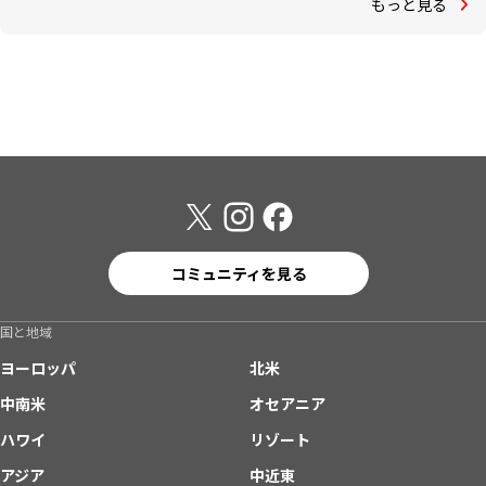
もっと見る
コミュニティを見る
国と地域
ヨーロッパ
北米
中南米
オセアニア
ハワイ
リゾート
アジア
中近東