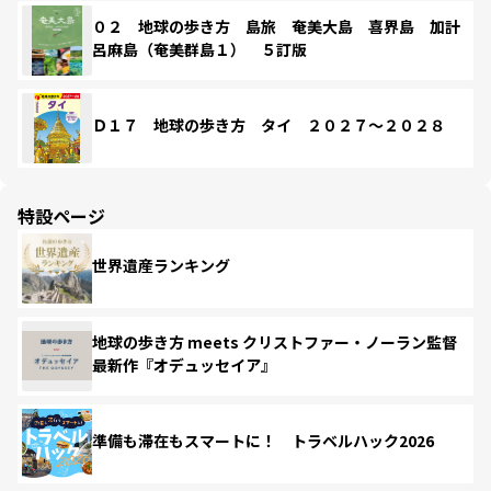
０２ 地球の歩き方 島旅 奄美大島 喜界島 加計
呂麻島（奄美群島１） ５訂版
Ｄ１７ 地球の歩き方 タイ ２０２７～２０２８
特設ページ
世界遺産ランキング
地球の歩き方 meets クリストファー・ノーラン監督
最新作『オデュッセイア』
準備も滞在もスマートに！ トラベルハック2026