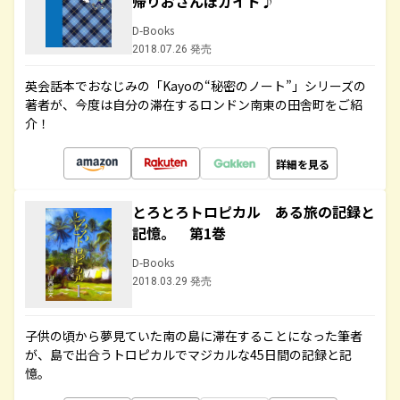
帰りおさんぽガイド♪
D-Books
2018.07.26 発売
英会話本でおなじみの「Kayoの“秘密のノート”」シリーズの
著者が、今度は自分の滞在するロンドン南東の田舎町をご紹
介！
詳細を見る
とろとろトロピカル ある旅の記録と
記憶。 第1巻
D-Books
2018.03.29 発売
子供の頃から夢見ていた南の島に滞在することになった筆者
が、島で出合うトロピカルでマジカルな45日間の記録と記
憶。