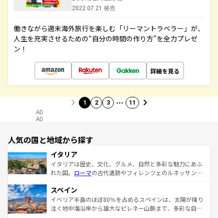
2022.07.21 発売
働きながら週末海外旅行を楽しむ「リーマントラベラー」が、
人生を充実させるための“自分の時間の作り方”を全力プレゼ
ン！
詳細を見る
…
1
2
3
11
AD
AD
人気の国と地域から探す
イタリア
イタリアは歴史、文化、グルメ、自然と多彩な魅力にあふ
れた国。
ローマ
の古代遺跡やフィレンツェのルネッサンス
美術、ヴェネツィアの運河など、歴史あるスポットはもち
スペイン
ろん、トスカーナの美しい田園風景やアマルフィ海岸の絶
景など、自然景観も見逃せない。観光の合間には、本場の
イベリア半島のほぼ80％を占めるスペインは、太陽が降り
ピザやパスタなど、絶品のイタリア料理を堪能することも
注ぐ地中海沿岸から雄大なピレネー山脈まで、多彩な自然
できる。朝目覚めてから夜眠るまで、すべての瞬間を楽し
と文化が詰まったヨーロッパ屈指の旅行先だ。多様な地域