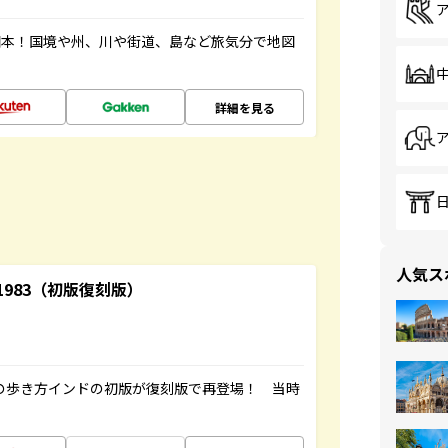
図本！国境や州、川や街道、島など旅気分で地図
詳細を見る
人気ス
-1983（初版復刻版）
球の歩き方インドの初版が復刻版で再登場！ 当時