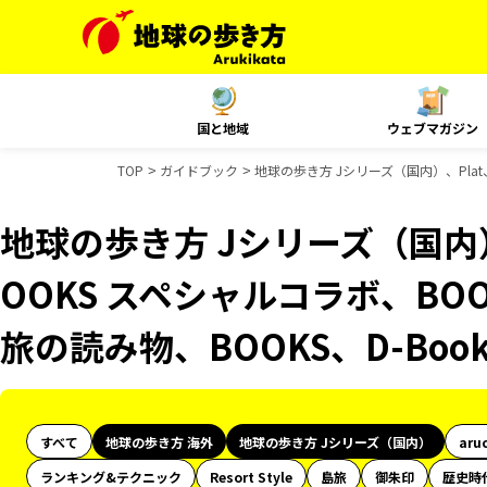
国と地域
ウェブマガジン
TOP
ガイドブック
地球の歩き方 Jシリーズ（国内）、Plat
地球の歩き方 Jシリーズ（国内）
OOKS スペシャルコラボ、BOO
旅の読み物、BOOKS、D-Bo
すべて
地球の歩き方 海外
地球の歩き方 Jシリーズ（国内）
aru
ランキング&テクニック
Resort Style
島旅
御朱印
歴史時