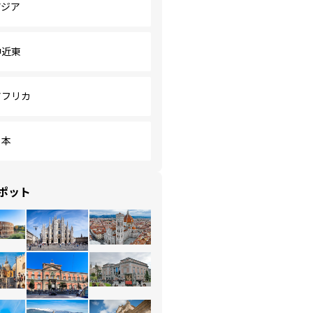
アジア
中近東
アフリカ
日本
ポット