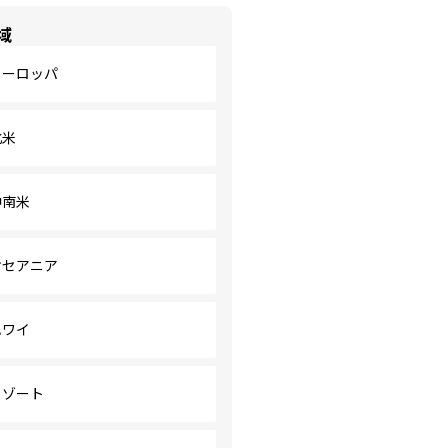
域
ヨーロッパ
北米
中南米
オセアニア
ハワイ
リゾート