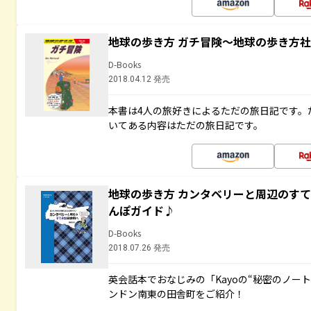
地球の歩き方 ガチ冒険～地球の歩き方
D-Books
2018.04.12 発売
本書は4人の旅好きによるただの旅日記です。
いてある内容はただの旅日記です。
地球の歩き方 カンタベリーと周辺のす
んぽガイド♪
D-Books
2018.07.26 発売
英会話本でおなじみの「Kayoの“秘密のノー
ンドン南東の田舎町をご紹介！