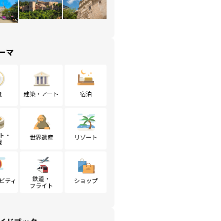
ーマ
食
建築・アート
宿泊
ト・
世界遺産
リゾート
戦
鉄道・
ビティ
ショップ
フライト