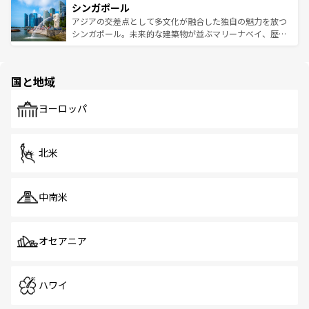
参照してほしい。
シンガポール
激する。気候は一年中温暖で、どの季節にも異なる楽しみ
み、どこを訪れても感動するはず。観光スポットが密集し
が待っている。親しみやすいタイの人々、仏教を中心とし
ており、効率よく見どころを回れるのも魅力。息をのむよ
アジアの交差点として多文化が融合した独自の魅力を放つ
た文化、そして多様な観光資源が、訪れる旅人を魅了し続
うな絶景から文化的な体験まで、香港を存分に楽しみ尽く
シンガポール。未来的な建築物が並ぶマリーナベイ、歴史
ける。 なお、新着のタイ情報は
コンテンツ一覧
を参照して
そう。 なお、新着の香港情報は
コンテンツ一覧
を参照して
と伝統を感じられるエスニックタウン、多数の緑豊かな公
ほしい。
ほしい。
園や自然保護区など、自然が調和した近代的な景観と文化
の多様性あふれるカラフルな町は、どこを歩いても新しい
国と地域
発見がある。さらに、治安のよさや充実した公共交通機関
も、旅行者にとっては魅力的なポイント。グルメも豊富
で、ホーカーズは地元の風情を楽しめる外せないスポット
ヨーロッパ
だ。訪れる人を飽きさせないシンガポールで、多様な魅力
を体感しよう。 なお、新着のシンガポール情報は
コンテン
ツ一覧
を参照してほしい。
北米
中南米
オセアニア
ハワイ