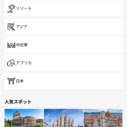
リゾート
アジア
中近東
アフリカ
日本
人気スポット