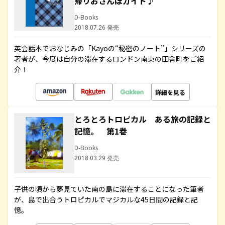
帰りおさんぽガイド♪
D-Books
2018.07.26 発売
英会話本でおなじみの「Kayoの“秘密のノート”」シリーズの
著者が、今度は自分の滞在するロンドン南東の田舎町をご紹
介！
詳細を見る
とろとろトロピカル ある旅の記録と
記憶。 第1巻
D-Books
2018.03.29 発売
子供の頃から夢見ていた南の島に滞在することになった筆者
が、島で出合うトロピカルでマジカルな45日間の記録と記
憶。