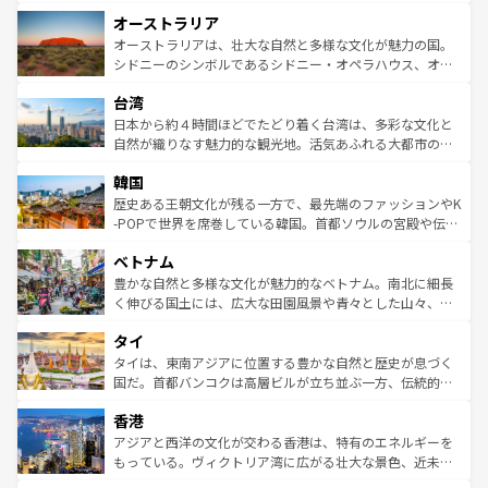
ストーン国立公園といった絶景が堪能できる。さらに、南
秘を感じたいなら、火山が生み出した壮大な景観を誇るハ
オーストラリア
部のニューオーリンズでは、音楽と美食が融合した独特の
ワイ島は見逃せない。また、定番の観光地といえばオアフ
文化が魅力。旅行者はアメリカの各地域で異なる魅力を楽
島だが、静かな自然を求めるならマウイ島やカウアイ島が
オーストラリアは、壮大な自然と多様な文化が魅力の国。
しみながら、その多様性と豊かな歴史を感じることができ
おすすめ。エメラルドグリーンに輝く海をはじめ、豊かな
シドニーのシンボルであるシドニー・オペラハウス、オー
るだろう。車でのロードトリップや列車の旅も、アメリカ
文化や歴史が息づいている。「アロハスピリット」と呼ば
ストラリア東海岸北部に広がる大サンゴ礁地帯グレートバ
ならではの贅沢な旅のスタイルだ。 なお、新着のアメリカ
台湾
れるおもてなしの心で訪れる人々を迎えてくれるハワイの
リアリーフや大陸中央部にそびえるウルル（エアーズロッ
情報は
コンテンツ一覧
を参照してほしい。
人々、おいしいローカルフードやハワイアンミュージッ
ク）、タスマニアの美しい原生林やケアンズの熱帯雨林な
日本から約４時間ほどでたどり着く台湾は、多彩な文化と
ク、伝統的なフラダンスなど、すべてがハワイの魅力を彩
ど、見どころがたくさん。また、カフェやワイン、オージ
自然が織りなす魅力的な観光地。活気あふれる大都市の台
っている。訪れるたびに新しい発見と感動が待っているハ
ービーフなどの食文化も豊かで、美味しいものであふれて
北やノスタルジックな町並みが人気な九份（ジォウフェ
ワイを、存分に味わってほしい。 なお、新着のハワイ情報
韓国
いる。アクティビティも充実しており、サーフィンやダイ
ン）、静ひつな山岳地帯である台湾東部など、都市の喧騒
は
コンテンツ一覧
を参照してほしい。
ビング、ハイキングなど、アウトドア好きにはたまらな
と山間の静けさが共存しており、訪れる人に新しい発見と
歴史ある王朝文化が残る一方で、最先端のファッションやK
い。オーストラリアの多彩な魅力を存分に味わいつくそ
驚きをもたらしてくれる。また、奥深い台湾の食文化も魅
-POPで世界を席巻している韓国。首都ソウルの宮殿や伝統
う。 なお、新着のオーストラリア情報は
コンテンツ一覧
を
力で、夜市などの屋台グルメから高級料理、ヘルシーで美
家屋が並ぶエリアでは韓国の歴史と文化に浸ることがで
参照してほしい。
ベトナム
容にもいいと評判のスイーツなど、バラエティ豊かな料理
き、地方に足を延ばせば四季折々の自然美を楽しむことが
が味わえる。 なお、新着の台湾情報は
コンテンツ一覧
を参
できる。そして、キムチや焼肉、絶品のストリートフード
豊かな自然と多様な文化が魅力的なベトナム。南北に細長
照してほしい。
まで、さまざまな韓国料理が待っている。夜には、韓国な
く伸びる国土には、広大な田園風景や青々とした山々、世
らではのナイトライフも堪能できる。あたたかいホスピタ
界遺産に登録された壮大な自然景観が点在し、都市部では
タイ
リティに包まれながら、韓国の多彩な魅力を心ゆくまで味
急速な発展と共に伝統が息づく。ハノイの古い町並みやホ
わってみてほしい。 なお、新着の韓国情報は
コンテンツ一
ーチミン市のフランス統治時代の建物も、独特の雰囲気を
タイは、東南アジアに位置する豊かな自然と歴史が息づく
覧
を参照してほしい。
醸し出している。また、バラエティの豊かさとおいしさで
国だ。首都バンコクは高層ビルが立ち並ぶ一方、伝統的な
世界中の食通を魅了してやまないベトナム料理も魅力のひ
寺院や市場がいたるところに点在し、古きよき文化と現代
香港
とつ。フォーやバインミー、ベトナムコーヒーなどは、ぜ
の活気が交差している。北部ではチェンマイなどの山岳地
ひ現地で味わいたい。どの地域を訪れてもあたたかい人々
帯で自然と触れ合い、南部ではプーケットやクラビの美し
アジアと西洋の文化が交わる香港は、特有のエネルギーを
が旅行者を迎えてくれるので、きっと忘れられない旅にな
いビーチでリゾート気分を楽しむことができる。タイ料理
もっている。ヴィクトリア湾に広がる壮大な景色、近未来
るはずだ。 なお、新着のベトナム情報は
コンテンツ一覧
を
は世界的に有名で、屋台から高級レストランまで味覚を刺
的なアートスポット、そして歴史と現代が融合した町並