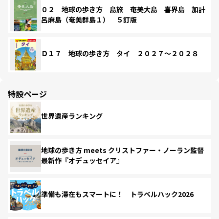
０２ 地球の歩き方 島旅 奄美大島 喜界島 加計
呂麻島（奄美群島１） ５訂版
Ｄ１７ 地球の歩き方 タイ ２０２７～２０２８
特設ページ
世界遺産ランキング
地球の歩き方 meets クリストファー・ノーラン監督
最新作『オデュッセイア』
準備も滞在もスマートに！ トラベルハック2026