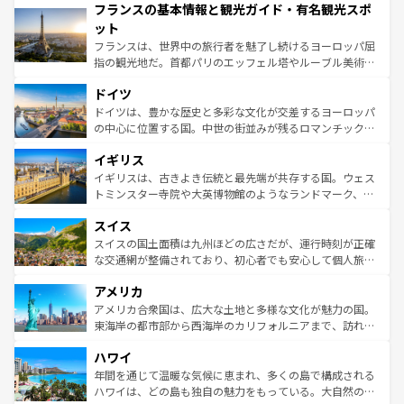
フランスの基本情報と観光ガイド・有名観光スポ
ませてくれるイタリアで、忘れられない旅をしてみよう！
文化が根付くこの国では、情熱的なフラメンコ、熱気あふ
なお、新着のイタリア情報は
コンテンツ一覧
を参照してほ
れる闘牛、そして美味しいタパスが生活の一部となってい
ット
しい。
る。首都マドリードの洗練された雰囲気や、バルセロナの
フランスは、世界中の旅行者を魅了し続けるヨーロッパ屈
アートに溢れた街角から、地方では古代ローマ遺跡や中世
指の観光地だ。首都パリのエッフェル塔やルーブル美術館
の城塞都市、穏やかなビーチリゾートまで多彩な表情を見
といった象徴的なスポットから、田舎町の古風な美しさま
せる。地方によって風土や気候が異なるスペインはその個
ドイツ
で、幅広い魅力が詰まっている。華麗な宮殿、歴史的な大
性で訪れる人を魅了する。 なお、新着のスペイン情報は
コ
聖堂、美しいビーチ、そして豊かな自然が、訪れる者を心
ドイツは、豊かな歴史と多彩な文化が交差するヨーロッパ
ンテンツ一覧
を参照してほしい。
から魅了する。また、フランスは美食の国としても知ら
の中心に位置する国。中世の街並みが残るロマンチック街
れ、フランス料理はユネスコ無形文化遺産にも登録されて
道から、未来を先取りするようなモダンな都市まで多様な
イギリス
いる。シャンパンの発祥地であるランス、プロヴァンスの
顔を持つこの国は、どこを歩いても飽きることがない。ベ
香り高いラベンダー畑など、多彩な楽しみ方が可能だ。さ
ルリンの文化的活気、バイエルン州のアルプスの絶景、そ
イギリスは、古きよき伝統と最先端が共存する国。ウェス
らに、パリ以外の地域にも魅力が溢れており、どの街角に
してライン川沿いのワイン畑といった風景は必見。ビール
トミンスター寺院や大英博物館のようなランドマーク、歴
も豊かな歴史と文化が息づいている。パリ以外の個性あふ
とソーセージを味わいながら地元の人と過ごす楽しい時間
史ある大学都市、美しい丘陵地帯や牧歌的な風景など、エ
れる地方に足を運ぶとそれぞれで全く異なる文化を体験で
スイス
は、お酒好きな人にはぜひ体験してほしい。 なお、新着の
リアごとに異なる魅力がある。また、優雅なアフタヌーン
きるだろう。 なお、新着のフランス情報は
コンテンツ一覧
ドイツ情報は
コンテンツ一覧
を参照してほしい。
ティー、ビール好きにはたまらない英国パブ、サッカー観
スイスの国土面積は九州ほどの広さだが、運行時刻が正確
を参照してほしい。
戦など、本場だからこそできる体験も豊富。イギリスを旅
な交通網が整備されており、初心者でも安心して個人旅行
して楽しみつくそう。 なお、新着のイギリス情報は
コンテ
を楽しめる。日本同様に時刻表どおりの旅が可能だ。中世
アメリカ
ンツ一覧
を参照してほしい。
の建物がそのまま残る町や、スイスならではのユニークな
博物館もあり、アルプス観光だけでなく町歩きも満喫する
アメリカ合衆国は、広大な土地と多様な文化が魅力の国。
ことができる。国民の所得が高いため物価も高いが、旅行
東海岸の都市部から西海岸のカリフォルニアまで、訪れる
者向けの交通パス提供のサービスもあり、うまく活用すれ
場所ごとに異なる風景と体験が待っている。ニューヨーク
ハワイ
ば市内交通費無料で観光を楽しむこともできる。 なお、新
のような巨大都市は、観光、ショッピング、エンターテイ
着のスイス情報は
コンテンツ一覧
を参照してほしい。
ンメントが詰まった刺激的なスポットだ。一方、アメリカ
年間を通じて温暖な気候に恵まれ、多くの島で構成される
西部には大自然が広がり、グランドキャニオンやイエロー
ハワイは、どの島も独自の魅力をもっている。大自然の神