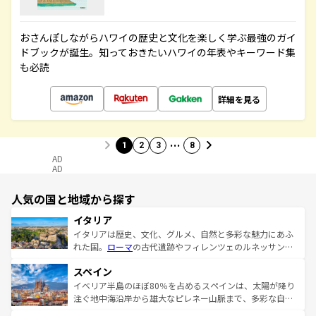
おさんぽしながらハワイの歴史と文化を楽しく学ぶ最強のガイ
ドブックが誕生。知っておきたいハワイの年表やキーワード集
も必読
詳細を見る
…
1
2
3
8
AD
AD
人気の国と地域から探す
イタリア
イタリアは歴史、文化、グルメ、自然と多彩な魅力にあふ
れた国。
ローマ
の古代遺跡やフィレンツェのルネッサンス
美術、ヴェネツィアの運河など、歴史あるスポットはもち
スペイン
ろん、トスカーナの美しい田園風景やアマルフィ海岸の絶
景など、自然景観も見逃せない。観光の合間には、本場の
イベリア半島のほぼ80％を占めるスペインは、太陽が降り
ピザやパスタなど、絶品のイタリア料理を堪能することも
注ぐ地中海沿岸から雄大なピレネー山脈まで、多彩な自然
できる。朝目覚めてから夜眠るまで、すべての瞬間を楽し
と文化が詰まったヨーロッパ屈指の旅行先だ。多様な地域