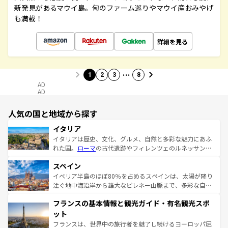
新発見があるマウイ島。旬のファーム巡りやマウイ産おみやげ
も満載！
詳細を見る
…
1
2
3
8
AD
AD
人気の国と地域から探す
イタリア
イタリアは歴史、文化、グルメ、自然と多彩な魅力にあふ
れた国。
ローマ
の古代遺跡やフィレンツェのルネッサンス
美術、ヴェネツィアの運河など、歴史あるスポットはもち
スペイン
ろん、トスカーナの美しい田園風景やアマルフィ海岸の絶
景など、自然景観も見逃せない。観光の合間には、本場の
イベリア半島のほぼ80％を占めるスペインは、太陽が降り
ピザやパスタなど、絶品のイタリア料理を堪能することも
注ぐ地中海沿岸から雄大なピレネー山脈まで、多彩な自然
できる。朝目覚めてから夜眠るまで、すべての瞬間を楽し
と文化が詰まったヨーロッパ屈指の旅行先だ。多様な地域
フランスの基本情報と観光ガイド・有名観光スポ
ませてくれるイタリアで、忘れられない旅をしてみよう！
文化が根付くこの国では、情熱的なフラメンコ、熱気あふ
なお、新着のイタリア情報は
コンテンツ一覧
を参照してほ
れる闘牛、そして美味しいタパスが生活の一部となってい
ット
しい。
る。首都マドリードの洗練された雰囲気や、バルセロナの
フランスは、世界中の旅行者を魅了し続けるヨーロッパ屈