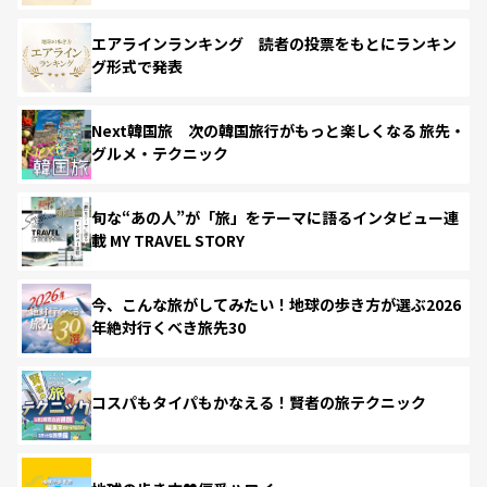
エアラインランキング 読者の投票をもとにランキン
グ形式で発表
Next韓国旅 次の韓国旅行がもっと楽しくなる 旅先・
グルメ・テクニック
旬な“あの人”が「旅」をテーマに語るインタビュー連
載 MY TRAVEL STORY
今、こんな旅がしてみたい！地球の歩き方が選ぶ2026
年絶対行くべき旅先30
コスパもタイパもかなえる！賢者の旅テクニック