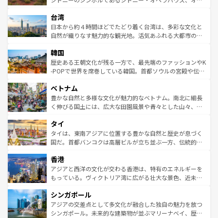
るだろう。車でのロードトリップや列車の旅も、アメリカ
文化や歴史が息づいている。「アロハスピリット」と呼ば
ストラリア東海岸北部に広がる大サンゴ礁地帯グレートバ
ならではの贅沢な旅のスタイルだ。 なお、新着のアメリカ
台湾
れるおもてなしの心で訪れる人々を迎えてくれるハワイの
リアリーフや大陸中央部にそびえるウルル（エアーズロッ
情報は
コンテンツ一覧
を参照してほしい。
人々、おいしいローカルフードやハワイアンミュージッ
ク）、タスマニアの美しい原生林やケアンズの熱帯雨林な
日本から約４時間ほどでたどり着く台湾は、多彩な文化と
ク、伝統的なフラダンスなど、すべてがハワイの魅力を彩
ど、見どころがたくさん。また、カフェやワイン、オージ
自然が織りなす魅力的な観光地。活気あふれる大都市の台
っている。訪れるたびに新しい発見と感動が待っているハ
ービーフなどの食文化も豊かで、美味しいものであふれて
北やノスタルジックな町並みが人気な九份（ジォウフェ
ワイを、存分に味わってほしい。 なお、新着のハワイ情報
韓国
いる。アクティビティも充実しており、サーフィンやダイ
ン）、静ひつな山岳地帯である台湾東部など、都市の喧騒
は
コンテンツ一覧
を参照してほしい。
ビング、ハイキングなど、アウトドア好きにはたまらな
と山間の静けさが共存しており、訪れる人に新しい発見と
歴史ある王朝文化が残る一方で、最先端のファッションやK
い。オーストラリアの多彩な魅力を存分に味わいつくそ
驚きをもたらしてくれる。また、奥深い台湾の食文化も魅
-POPで世界を席巻している韓国。首都ソウルの宮殿や伝統
う。 なお、新着のオーストラリア情報は
コンテンツ一覧
を
力で、夜市などの屋台グルメから高級料理、ヘルシーで美
家屋が並ぶエリアでは韓国の歴史と文化に浸ることがで
参照してほしい。
ベトナム
容にもいいと評判のスイーツなど、バラエティ豊かな料理
き、地方に足を延ばせば四季折々の自然美を楽しむことが
が味わえる。 なお、新着の台湾情報は
コンテンツ一覧
を参
できる。そして、キムチや焼肉、絶品のストリートフード
豊かな自然と多様な文化が魅力的なベトナム。南北に細長
照してほしい。
まで、さまざまな韓国料理が待っている。夜には、韓国な
く伸びる国土には、広大な田園風景や青々とした山々、世
らではのナイトライフも堪能できる。あたたかいホスピタ
界遺産に登録された壮大な自然景観が点在し、都市部では
タイ
リティに包まれながら、韓国の多彩な魅力を心ゆくまで味
急速な発展と共に伝統が息づく。ハノイの古い町並みやホ
わってみてほしい。 なお、新着の韓国情報は
コンテンツ一
ーチミン市のフランス統治時代の建物も、独特の雰囲気を
タイは、東南アジアに位置する豊かな自然と歴史が息づく
覧
を参照してほしい。
醸し出している。また、バラエティの豊かさとおいしさで
国だ。首都バンコクは高層ビルが立ち並ぶ一方、伝統的な
世界中の食通を魅了してやまないベトナム料理も魅力のひ
寺院や市場がいたるところに点在し、古きよき文化と現代
香港
とつ。フォーやバインミー、ベトナムコーヒーなどは、ぜ
の活気が交差している。北部ではチェンマイなどの山岳地
ひ現地で味わいたい。どの地域を訪れてもあたたかい人々
帯で自然と触れ合い、南部ではプーケットやクラビの美し
アジアと西洋の文化が交わる香港は、特有のエネルギーを
が旅行者を迎えてくれるので、きっと忘れられない旅にな
いビーチでリゾート気分を楽しむことができる。タイ料理
もっている。ヴィクトリア湾に広がる壮大な景色、近未来
るはずだ。 なお、新着のベトナム情報は
コンテンツ一覧
を
は世界的に有名で、屋台から高級レストランまで味覚を刺
的なアートスポット、そして歴史と現代が融合した町並
参照してほしい。
シンガポール
激する。気候は一年中温暖で、どの季節にも異なる楽しみ
み、どこを訪れても感動するはず。観光スポットが密集し
が待っている。親しみやすいタイの人々、仏教を中心とし
ており、効率よく見どころを回れるのも魅力。息をのむよ
アジアの交差点として多文化が融合した独自の魅力を放つ
た文化、そして多様な観光資源が、訪れる旅人を魅了し続
うな絶景から文化的な体験まで、香港を存分に楽しみ尽く
シンガポール。未来的な建築物が並ぶマリーナベイ、歴史