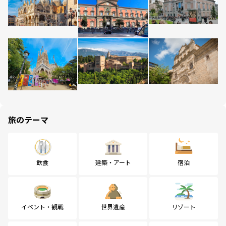
旅のテーマ
飲食
建築・アート
宿泊
イベント・観戦
世界遺産
リゾート