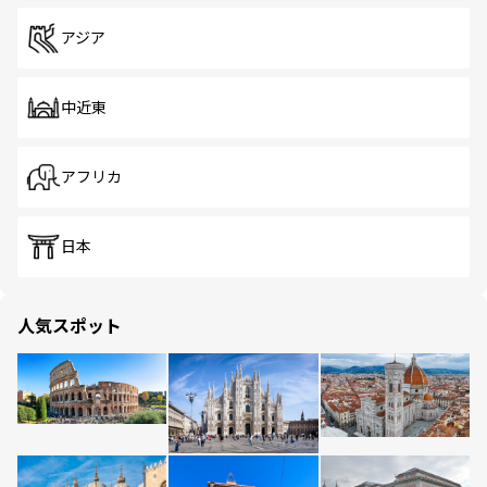
アジア
中近東
アフリカ
日本
人気スポット