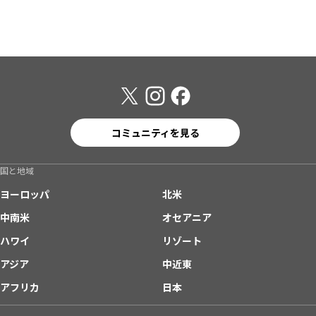
コミュニティを見る
国と地域
ヨーロッパ
北米
中南米
オセアニア
ハワイ
リゾート
アジア
中近東
アフリカ
日本