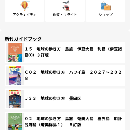
アクティビティ
鉄道・フライト
ショップ
新刊ガイドブック
１５ 地球の歩き方 島旅 伊豆大島 利島（伊豆諸
島①）３訂版
Ｃ０２ 地球の歩き方 ハワイ島 ２０２７～２０２
８
Ｊ３３ 地球の歩き方 墨田区
０２ 地球の歩き方 島旅 奄美大島 喜界島 加計
呂麻島（奄美群島１） ５訂版