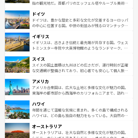
アートに溢れた街角から、地方では古代ローマ遺跡や中世
指の観光地だ。首都パリのエッフェル塔やルーブル美術館
の城塞都市、穏やかなビーチリゾートまで多彩な表情を見
といった象徴的なスポットから、田舎町の古風な美しさま
せる。地方によって風土や気候が異なるスペインはその個
ドイツ
で、幅広い魅力が詰まっている。華麗な宮殿、歴史的な大
性で訪れる人を魅了する。 なお、新着のスペイン情報は
コ
聖堂、美しいビーチ、そして豊かな自然が、訪れる者を心
ドイツは、豊かな歴史と多彩な文化が交差するヨーロッパ
ンテンツ一覧
を参照してほしい。
から魅了する。また、フランスは美食の国としても知ら
の中心に位置する国。中世の街並みが残るロマンチック街
れ、フランス料理はユネスコ無形文化遺産にも登録されて
道から、未来を先取りするようなモダンな都市まで多様な
イギリス
いる。シャンパンの発祥地であるランス、プロヴァンスの
顔を持つこの国は、どこを歩いても飽きることがない。ベ
香り高いラベンダー畑など、多彩な楽しみ方が可能だ。さ
ルリンの文化的活気、バイエルン州のアルプスの絶景、そ
イギリスは、古きよき伝統と最先端が共存する国。ウェス
らに、パリ以外の地域にも魅力が溢れており、どの街角に
してライン川沿いのワイン畑といった風景は必見。ビール
トミンスター寺院や大英博物館のようなランドマーク、歴
も豊かな歴史と文化が息づいている。パリ以外の個性あふ
とソーセージを味わいながら地元の人と過ごす楽しい時間
史ある大学都市、美しい丘陵地帯や牧歌的な風景など、エ
れる地方に足を運ぶとそれぞれで全く異なる文化を体験で
スイス
は、お酒好きな人にはぜひ体験してほしい。 なお、新着の
リアごとに異なる魅力がある。また、優雅なアフタヌーン
きるだろう。 なお、新着のフランス情報は
コンテンツ一覧
ドイツ情報は
コンテンツ一覧
を参照してほしい。
ティー、ビール好きにはたまらない英国パブ、サッカー観
スイスの国土面積は九州ほどの広さだが、運行時刻が正確
を参照してほしい。
戦など、本場だからこそできる体験も豊富。イギリスを旅
な交通網が整備されており、初心者でも安心して個人旅行
して楽しみつくそう。 なお、新着のイギリス情報は
コンテ
を楽しめる。日本同様に時刻表どおりの旅が可能だ。中世
アメリカ
ンツ一覧
を参照してほしい。
の建物がそのまま残る町や、スイスならではのユニークな
博物館もあり、アルプス観光だけでなく町歩きも満喫する
アメリカ合衆国は、広大な土地と多様な文化が魅力の国。
ことができる。国民の所得が高いため物価も高いが、旅行
東海岸の都市部から西海岸のカリフォルニアまで、訪れる
者向けの交通パス提供のサービスもあり、うまく活用すれ
場所ごとに異なる風景と体験が待っている。ニューヨーク
ハワイ
ば市内交通費無料で観光を楽しむこともできる。 なお、新
のような巨大都市は、観光、ショッピング、エンターテイ
着のスイス情報は
コンテンツ一覧
を参照してほしい。
ンメントが詰まった刺激的なスポットだ。一方、アメリカ
年間を通じて温暖な気候に恵まれ、多くの島で構成される
西部には大自然が広がり、グランドキャニオンやイエロー
ハワイは、どの島も独自の魅力をもっている。大自然の神
ストーン国立公園といった絶景が堪能できる。さらに、南
秘を感じたいなら、火山が生み出した壮大な景観を誇るハ
オーストラリア
部のニューオーリンズでは、音楽と美食が融合した独特の
ワイ島は見逃せない。また、定番の観光地といえばオアフ
文化が魅力。旅行者はアメリカの各地域で異なる魅力を楽
島だが、静かな自然を求めるならマウイ島やカウアイ島が
オーストラリアは、壮大な自然と多様な文化が魅力の国。
しみながら、その多様性と豊かな歴史を感じることができ
おすすめ。エメラルドグリーンに輝く海をはじめ、豊かな
シドニーのシンボルであるシドニー・オペラハウス、オー