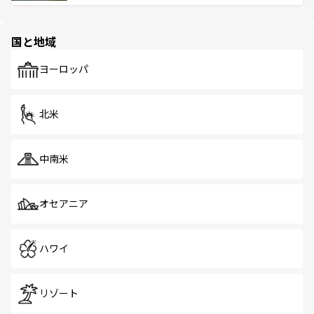
ける。 なお、新着のタイ情報は
コンテンツ一覧
を参照して
そう。 なお、新着の香港情報は
コンテンツ一覧
を参照して
と伝統を感じられるエスニックタウン、多数の緑豊かな公
ほしい。
ほしい。
園や自然保護区など、自然が調和した近代的な景観と文化
の多様性あふれるカラフルな町は、どこを歩いても新しい
国と地域
発見がある。さらに、治安のよさや充実した公共交通機関
も、旅行者にとっては魅力的なポイント。グルメも豊富
で、ホーカーズは地元の風情を楽しめる外せないスポット
ヨーロッパ
だ。訪れる人を飽きさせないシンガポールで、多様な魅力
を体感しよう。 なお、新着のシンガポール情報は
コンテン
ツ一覧
を参照してほしい。
北米
中南米
オセアニア
ハワイ
リゾート