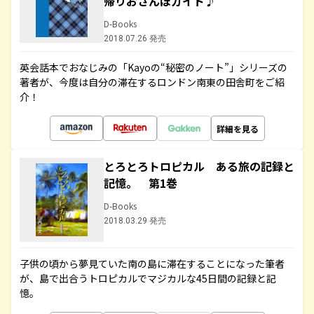
帰りおさんぽガイド♪
D-Books
2018.07.26 発売
英会話本でおなじみの「Kayoの“秘密のノート”」シリーズの
著者が、今度は自分の滞在するロンドン南東の田舎町をご紹
介！
詳細を見る
とろとろトロピカル ある旅の記録と
記憶。 第1巻
D-Books
2018.03.29 発売
子供の頃から夢見ていた南の島に滞在することになった筆者
が、島で出合うトロピカルでマジカルな45日間の記録と記
憶。