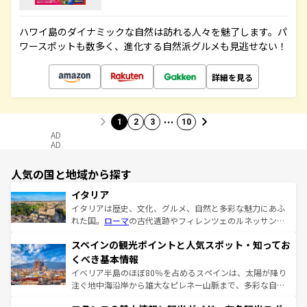
ハワイ島のダイナミックな自然は訪れる人々を魅了します。パ
ワースポットも数多く、進化する自然派グルメも見逃せない！
詳細を見る
…
1
2
3
10
AD
AD
人気の国と地域から探す
イタリア
イタリアは歴史、文化、グルメ、自然と多彩な魅力にあふ
れた国。
ローマ
の古代遺跡やフィレンツェのルネッサンス
美術、ヴェネツィアの運河など、歴史あるスポットはもち
スペインの観光ポイントと人気スポット・知ってお
ろん、トスカーナの美しい田園風景やアマルフィ海岸の絶
景など、自然景観も見逃せない。観光の合間には、本場の
くべき基本情報
ピザやパスタなど、絶品のイタリア料理を堪能することも
イベリア半島のほぼ80％を占めるスペインは、太陽が降り
できる。朝目覚めてから夜眠るまで、すべての瞬間を楽し
注ぐ地中海沿岸から雄大なピレネー山脈まで、多彩な自然
ませてくれるイタリアで、忘れられない旅をしてみよう！
と文化が詰まったヨーロッパ屈指の旅行先だ。多様な地域
なお、新着のイタリア情報は
コンテンツ一覧
を参照してほ