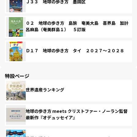
Ｊ３３ 地球の歩き方 墨田区
０２ 地球の歩き方 島旅 奄美大島 喜界島 加計
呂麻島（奄美群島１） ５訂版
Ｄ１７ 地球の歩き方 タイ ２０２７～２０２８
特設ページ
世界遺産ランキング
地球の歩き方 meets クリストファー・ノーラン監督
最新作『オデュッセイア』