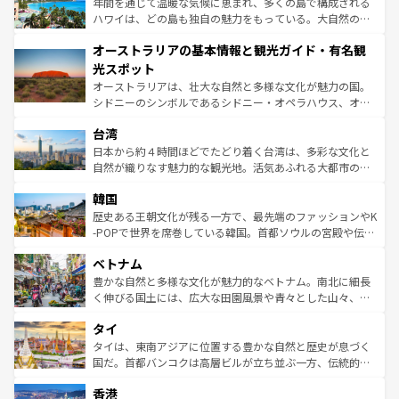
ンメントが詰まった刺激的なスポットだ。一方、アメリカ
年間を通じて温暖な気候に恵まれ、多くの島で構成される
西部には大自然が広がり、グランドキャニオンやイエロー
ハワイは、どの島も独自の魅力をもっている。大自然の神
ストーン国立公園といった絶景が堪能できる。さらに、南
秘を感じたいなら、火山が生み出した壮大な景観を誇るハ
オーストラリアの基本情報と観光ガイド・有名観
部のニューオーリンズでは、音楽と美食が融合した独特の
ワイ島は見逃せない。また、定番の観光地といえばオアフ
文化が魅力。旅行者はアメリカの各地域で異なる魅力を楽
島だが、静かな自然を求めるならマウイ島やカウアイ島が
光スポット
しみながら、その多様性と豊かな歴史を感じることができ
おすすめ。エメラルドグリーンに輝く海をはじめ、豊かな
オーストラリアは、壮大な自然と多様な文化が魅力の国。
るだろう。車でのロードトリップや列車の旅も、アメリカ
文化や歴史が息づいている。「アロハスピリット」と呼ば
シドニーのシンボルであるシドニー・オペラハウス、オー
ならではの贅沢な旅のスタイルだ。 なお、新着のアメリカ
れるおもてなしの心で訪れる人々を迎えてくれるハワイの
ストラリア東海岸北部に広がる大サンゴ礁地帯グレートバ
情報は
コンテンツ一覧
を参照してほしい。
人々、おいしいローカルフードやハワイアンミュージッ
台湾
リアリーフや大陸中央部にそびえるウルル（エアーズロッ
ク、伝統的なフラダンスなど、すべてがハワイの魅力を彩
ク）、タスマニアの美しい原生林やケアンズの熱帯雨林な
日本から約４時間ほどでたどり着く台湾は、多彩な文化と
っている。訪れるたびに新しい発見と感動が待っているハ
ど、見どころがたくさん。また、カフェやワイン、オージ
自然が織りなす魅力的な観光地。活気あふれる大都市の台
ワイを、存分に味わってほしい。 なお、新着のハワイ情報
ービーフなどの食文化も豊かで、美味しいものであふれて
北やノスタルジックな町並みが人気な九份（ジォウフェ
は
コンテンツ一覧
を参照してほしい。
韓国
いる。アクティビティも充実しており、サーフィンやダイ
ン）、静ひつな山岳地帯である台湾東部など、都市の喧騒
ビング、ハイキングなど、アウトドア好きにはたまらな
と山間の静けさが共存しており、訪れる人に新しい発見と
歴史ある王朝文化が残る一方で、最先端のファッションやK
い。オーストラリアの多彩な魅力を存分に味わいつくそ
驚きをもたらしてくれる。また、奥深い台湾の食文化も魅
-POPで世界を席巻している韓国。首都ソウルの宮殿や伝統
う。 なお、新着のオーストラリア情報は
コンテンツ一覧
を
力で、夜市などの屋台グルメから高級料理、ヘルシーで美
家屋が並ぶエリアでは韓国の歴史と文化に浸ることがで
参照してほしい。
ベトナム
容にもいいと評判のスイーツなど、バラエティ豊かな料理
き、地方に足を延ばせば四季折々の自然美を楽しむことが
が味わえる。 なお、新着の台湾情報は
コンテンツ一覧
を参
できる。そして、キムチや焼肉、絶品のストリートフード
豊かな自然と多様な文化が魅力的なベトナム。南北に細長
照してほしい。
まで、さまざまな韓国料理が待っている。夜には、韓国な
く伸びる国土には、広大な田園風景や青々とした山々、世
らではのナイトライフも堪能できる。あたたかいホスピタ
界遺産に登録された壮大な自然景観が点在し、都市部では
タイ
リティに包まれながら、韓国の多彩な魅力を心ゆくまで味
急速な発展と共に伝統が息づく。ハノイの古い町並みやホ
わってみてほしい。 なお、新着の韓国情報は
コンテンツ一
ーチミン市のフランス統治時代の建物も、独特の雰囲気を
タイは、東南アジアに位置する豊かな自然と歴史が息づく
覧
を参照してほしい。
醸し出している。また、バラエティの豊かさとおいしさで
国だ。首都バンコクは高層ビルが立ち並ぶ一方、伝統的な
世界中の食通を魅了してやまないベトナム料理も魅力のひ
寺院や市場がいたるところに点在し、古きよき文化と現代
香港
とつ。フォーやバインミー、ベトナムコーヒーなどは、ぜ
の活気が交差している。北部ではチェンマイなどの山岳地