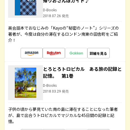
帰りおさんぽガイド♪
D-Books
2018.07.26 発売
英会話本でおなじみの「Kayoの“秘密のノート”」シリーズの
著者が、今度は自分の滞在するロンドン南東の田舎町をご紹
介！
詳細を見る
とろとろトロピカル ある旅の記録と
記憶。 第1巻
D-Books
2018.03.29 発売
子供の頃から夢見ていた南の島に滞在することになった筆者
が、島で出合うトロピカルでマジカルな45日間の記録と記
憶。