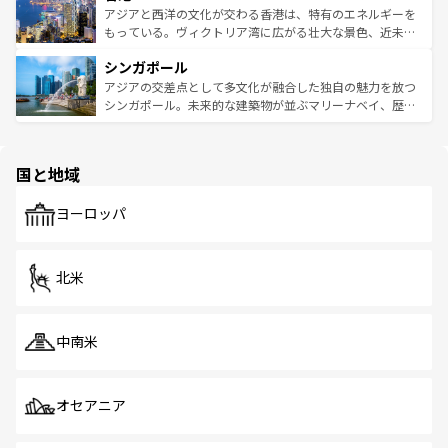
ひ現地で味わいたい。どの地域を訪れてもあたたかい人々
帯で自然と触れ合い、南部ではプーケットやクラビの美し
アジアと西洋の文化が交わる香港は、特有のエネルギーを
が旅行者を迎えてくれるので、きっと忘れられない旅にな
いビーチでリゾート気分を楽しむことができる。タイ料理
もっている。ヴィクトリア湾に広がる壮大な景色、近未来
るはずだ。 なお、新着のベトナム情報は
コンテンツ一覧
を
は世界的に有名で、屋台から高級レストランまで味覚を刺
的なアートスポット、そして歴史と現代が融合した町並
参照してほしい。
シンガポール
激する。気候は一年中温暖で、どの季節にも異なる楽しみ
み、どこを訪れても感動するはず。観光スポットが密集し
が待っている。親しみやすいタイの人々、仏教を中心とし
ており、効率よく見どころを回れるのも魅力。息をのむよ
アジアの交差点として多文化が融合した独自の魅力を放つ
た文化、そして多様な観光資源が、訪れる旅人を魅了し続
うな絶景から文化的な体験まで、香港を存分に楽しみ尽く
シンガポール。未来的な建築物が並ぶマリーナベイ、歴史
ける。 なお、新着のタイ情報は
コンテンツ一覧
を参照して
そう。 なお、新着の香港情報は
コンテンツ一覧
を参照して
と伝統を感じられるエスニックタウン、多数の緑豊かな公
ほしい。
ほしい。
園や自然保護区など、自然が調和した近代的な景観と文化
の多様性あふれるカラフルな町は、どこを歩いても新しい
国と地域
発見がある。さらに、治安のよさや充実した公共交通機関
も、旅行者にとっては魅力的なポイント。グルメも豊富
で、ホーカーズは地元の風情を楽しめる外せないスポット
ヨーロッパ
だ。訪れる人を飽きさせないシンガポールで、多様な魅力
を体感しよう。 なお、新着のシンガポール情報は
コンテン
ツ一覧
を参照してほしい。
北米
中南米
オセアニア