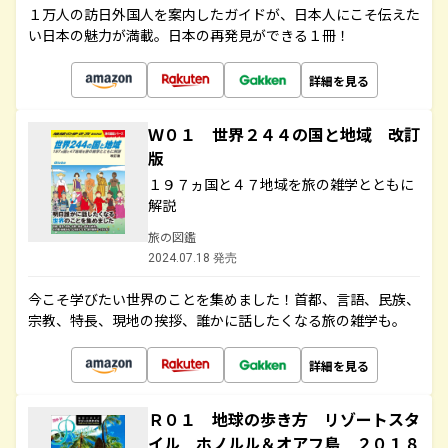
１万人の訪日外国人を案内したガイドが、日本人にこそ伝えた
い日本の魅力が満載。日本の再発見ができる１冊！
詳細を見る
Ｗ０１ 世界２４４の国と地域 改訂
版
１９７ヵ国と４７地域を旅の雑学とともに
解説
旅の図鑑
2024.07.18 発売
今こそ学びたい世界のことを集めました！首都、言語、民族、
宗教、特長、現地の挨拶、誰かに話したくなる旅の雑学も。
詳細を見る
Ｒ０１ 地球の歩き方 リゾートスタ
イル ホノルル＆オアフ島 ２０１８