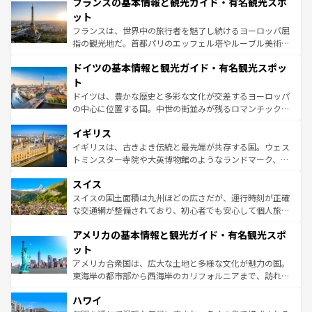
フランスの基本情報と観光ガイド・有名観光スポ
文化が根付くこの国では、情熱的なフラメンコ、熱気あふ
しい。
れる闘牛、そして美味しいタパスが生活の一部となってい
ット
る。首都マドリードの洗練された雰囲気や、バルセロナの
フランスは、世界中の旅行者を魅了し続けるヨーロッパ屈
アートに溢れた街角から、地方では古代ローマ遺跡や中世
指の観光地だ。首都パリのエッフェル塔やルーブル美術館
の城塞都市、穏やかなビーチリゾートまで多彩な表情を見
といった象徴的なスポットから、田舎町の古風な美しさま
せる。地方によって風土や気候が異なるスペインはその個
ドイツの基本情報と観光ガイド・有名観光スポッ
で、幅広い魅力が詰まっている。華麗な宮殿、歴史的な大
性で訪れる人を魅了する。 なお、新着のスペイン情報は
コ
聖堂、美しいビーチ、そして豊かな自然が、訪れる者を心
ト
ンテンツ一覧
を参照してほしい。
から魅了する。また、フランスは美食の国としても知ら
ドイツは、豊かな歴史と多彩な文化が交差するヨーロッパ
れ、フランス料理はユネスコ無形文化遺産にも登録されて
の中心に位置する国。中世の街並みが残るロマンチック街
いる。シャンパンの発祥地であるランス、プロヴァンスの
道から、未来を先取りするようなモダンな都市まで多様な
香り高いラベンダー畑など、多彩な楽しみ方が可能だ。さ
イギリス
顔を持つこの国は、どこを歩いても飽きることがない。ベ
らに、パリ以外の地域にも魅力が溢れており、どの街角に
ルリンの文化的活気、バイエルン州のアルプスの絶景、そ
イギリスは、古きよき伝統と最先端が共存する国。ウェス
も豊かな歴史と文化が息づいている。パリ以外の個性あふ
してライン川沿いのワイン畑といった風景は必見。ビール
トミンスター寺院や大英博物館のようなランドマーク、歴
れる地方に足を運ぶとそれぞれで全く異なる文化を体験で
とソーセージを味わいながら地元の人と過ごす楽しい時間
史ある大学都市、美しい丘陵地帯や牧歌的な風景など、エ
きるだろう。 なお、新着のフランス情報は
コンテンツ一覧
スイス
は、お酒好きな人にはぜひ体験してほしい。 なお、新着の
リアごとに異なる魅力がある。また、優雅なアフタヌーン
を参照してほしい。
ドイツ情報は
コンテンツ一覧
を参照してほしい。
ティー、ビール好きにはたまらない英国パブ、サッカー観
スイスの国土面積は九州ほどの広さだが、運行時刻が正確
戦など、本場だからこそできる体験も豊富。イギリスを旅
な交通網が整備されており、初心者でも安心して個人旅行
して楽しみつくそう。 なお、新着のイギリス情報は
コンテ
を楽しめる。日本同様に時刻表どおりの旅が可能だ。中世
アメリカの基本情報と観光ガイド・有名観光スポ
ンツ一覧
を参照してほしい。
の建物がそのまま残る町や、スイスならではのユニークな
博物館もあり、アルプス観光だけでなく町歩きも満喫する
ット
ことができる。国民の所得が高いため物価も高いが、旅行
アメリカ合衆国は、広大な土地と多様な文化が魅力の国。
者向けの交通パス提供のサービスもあり、うまく活用すれ
東海岸の都市部から西海岸のカリフォルニアまで、訪れる
ば市内交通費無料で観光を楽しむこともできる。 なお、新
場所ごとに異なる風景と体験が待っている。ニューヨーク
着のスイス情報は
コンテンツ一覧
を参照してほしい。
ハワイ
のような巨大都市は、観光、ショッピング、エンターテイ