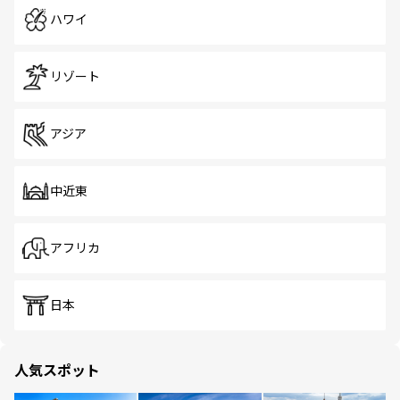
ハワイ
リゾート
アジア
中近東
アフリカ
日本
人気スポット