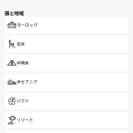
ほしい。
ほしい。
園や自然保護区など、自然が調和した近代的な景観と文化
の多様性あふれるカラフルな町は、どこを歩いても新しい
国と地域
発見がある。さらに、治安のよさや充実した公共交通機関
も、旅行者にとっては魅力的なポイント。グルメも豊富
で、ホーカーズは地元の風情を楽しめる外せないスポット
ヨーロッパ
だ。訪れる人を飽きさせないシンガポールで、多様な魅力
を体感しよう。 なお、新着のシンガポール情報は
コンテン
ツ一覧
を参照してほしい。
北米
中南米
オセアニア
ハワイ
リゾート