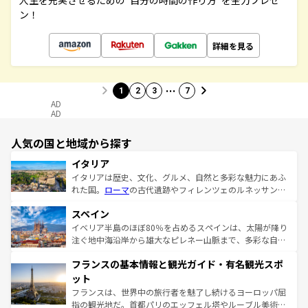
人生を充実させるための“自分の時間の作り方”を全力プレゼ
ン！
詳細を見る
…
1
2
3
7
AD
AD
人気の国と地域から探す
イタリア
イタリアは歴史、文化、グルメ、自然と多彩な魅力にあふ
れた国。
ローマ
の古代遺跡やフィレンツェのルネッサンス
美術、ヴェネツィアの運河など、歴史あるスポットはもち
スペイン
ろん、トスカーナの美しい田園風景やアマルフィ海岸の絶
景など、自然景観も見逃せない。観光の合間には、本場の
イベリア半島のほぼ80％を占めるスペインは、太陽が降り
ピザやパスタなど、絶品のイタリア料理を堪能することも
注ぐ地中海沿岸から雄大なピレネー山脈まで、多彩な自然
できる。朝目覚めてから夜眠るまで、すべての瞬間を楽し
と文化が詰まったヨーロッパ屈指の旅行先だ。多様な地域
フランスの基本情報と観光ガイド・有名観光スポ
ませてくれるイタリアで、忘れられない旅をしてみよう！
文化が根付くこの国では、情熱的なフラメンコ、熱気あふ
なお、新着のイタリア情報は
コンテンツ一覧
を参照してほ
れる闘牛、そして美味しいタパスが生活の一部となってい
ット
しい。
る。首都マドリードの洗練された雰囲気や、バルセロナの
フランスは、世界中の旅行者を魅了し続けるヨーロッパ屈
アートに溢れた街角から、地方では古代ローマ遺跡や中世
指の観光地だ。首都パリのエッフェル塔やルーブル美術館