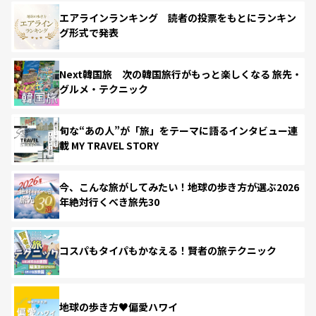
エアラインランキング 読者の投票をもとにランキン
グ形式で発表
Next韓国旅 次の韓国旅行がもっと楽しくなる 旅先・
グルメ・テクニック
旬な“あの人”が「旅」をテーマに語るインタビュー連
載 MY TRAVEL STORY
今、こんな旅がしてみたい！地球の歩き方が選ぶ2026
年絶対行くべき旅先30
コスパもタイパもかなえる！賢者の旅テクニック
地球の歩き方♥偏愛ハワイ