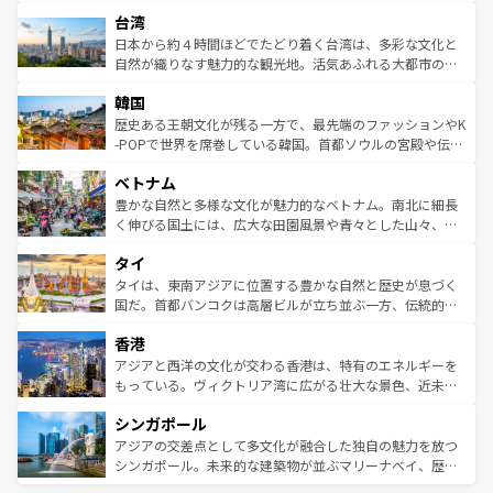
るだろう。車でのロードトリップや列車の旅も、アメリカ
文化や歴史が息づいている。「アロハスピリット」と呼ば
ストラリア東海岸北部に広がる大サンゴ礁地帯グレートバ
ならではの贅沢な旅のスタイルだ。 なお、新着のアメリカ
台湾
れるおもてなしの心で訪れる人々を迎えてくれるハワイの
リアリーフや大陸中央部にそびえるウルル（エアーズロッ
情報は
コンテンツ一覧
を参照してほしい。
人々、おいしいローカルフードやハワイアンミュージッ
ク）、タスマニアの美しい原生林やケアンズの熱帯雨林な
日本から約４時間ほどでたどり着く台湾は、多彩な文化と
ク、伝統的なフラダンスなど、すべてがハワイの魅力を彩
ど、見どころがたくさん。また、カフェやワイン、オージ
自然が織りなす魅力的な観光地。活気あふれる大都市の台
っている。訪れるたびに新しい発見と感動が待っているハ
ービーフなどの食文化も豊かで、美味しいものであふれて
北やノスタルジックな町並みが人気な九份（ジォウフェ
ワイを、存分に味わってほしい。 なお、新着のハワイ情報
韓国
いる。アクティビティも充実しており、サーフィンやダイ
ン）、静ひつな山岳地帯である台湾東部など、都市の喧騒
は
コンテンツ一覧
を参照してほしい。
ビング、ハイキングなど、アウトドア好きにはたまらな
と山間の静けさが共存しており、訪れる人に新しい発見と
歴史ある王朝文化が残る一方で、最先端のファッションやK
い。オーストラリアの多彩な魅力を存分に味わいつくそ
驚きをもたらしてくれる。また、奥深い台湾の食文化も魅
-POPで世界を席巻している韓国。首都ソウルの宮殿や伝統
う。 なお、新着のオーストラリア情報は
コンテンツ一覧
を
力で、夜市などの屋台グルメから高級料理、ヘルシーで美
家屋が並ぶエリアでは韓国の歴史と文化に浸ることがで
参照してほしい。
ベトナム
容にもいいと評判のスイーツなど、バラエティ豊かな料理
き、地方に足を延ばせば四季折々の自然美を楽しむことが
が味わえる。 なお、新着の台湾情報は
コンテンツ一覧
を参
できる。そして、キムチや焼肉、絶品のストリートフード
豊かな自然と多様な文化が魅力的なベトナム。南北に細長
照してほしい。
まで、さまざまな韓国料理が待っている。夜には、韓国な
く伸びる国土には、広大な田園風景や青々とした山々、世
らではのナイトライフも堪能できる。あたたかいホスピタ
界遺産に登録された壮大な自然景観が点在し、都市部では
タイ
リティに包まれながら、韓国の多彩な魅力を心ゆくまで味
急速な発展と共に伝統が息づく。ハノイの古い町並みやホ
わってみてほしい。 なお、新着の韓国情報は
コンテンツ一
ーチミン市のフランス統治時代の建物も、独特の雰囲気を
タイは、東南アジアに位置する豊かな自然と歴史が息づく
覧
を参照してほしい。
醸し出している。また、バラエティの豊かさとおいしさで
国だ。首都バンコクは高層ビルが立ち並ぶ一方、伝統的な
世界中の食通を魅了してやまないベトナム料理も魅力のひ
寺院や市場がいたるところに点在し、古きよき文化と現代
香港
とつ。フォーやバインミー、ベトナムコーヒーなどは、ぜ
の活気が交差している。北部ではチェンマイなどの山岳地
ひ現地で味わいたい。どの地域を訪れてもあたたかい人々
帯で自然と触れ合い、南部ではプーケットやクラビの美し
アジアと西洋の文化が交わる香港は、特有のエネルギーを
が旅行者を迎えてくれるので、きっと忘れられない旅にな
いビーチでリゾート気分を楽しむことができる。タイ料理
もっている。ヴィクトリア湾に広がる壮大な景色、近未来
るはずだ。 なお、新着のベトナム情報は
コンテンツ一覧
を
は世界的に有名で、屋台から高級レストランまで味覚を刺
的なアートスポット、そして歴史と現代が融合した町並
参照してほしい。
シンガポール
激する。気候は一年中温暖で、どの季節にも異なる楽しみ
み、どこを訪れても感動するはず。観光スポットが密集し
が待っている。親しみやすいタイの人々、仏教を中心とし
ており、効率よく見どころを回れるのも魅力。息をのむよ
アジアの交差点として多文化が融合した独自の魅力を放つ
た文化、そして多様な観光資源が、訪れる旅人を魅了し続
うな絶景から文化的な体験まで、香港を存分に楽しみ尽く
シンガポール。未来的な建築物が並ぶマリーナベイ、歴史
ける。 なお、新着のタイ情報は
コンテンツ一覧
を参照して
そう。 なお、新着の香港情報は
コンテンツ一覧
を参照して
と伝統を感じられるエスニックタウン、多数の緑豊かな公