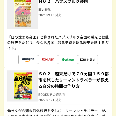
Ｈ０２ ハプスブルク帝国
歴史時代
2025.09.18 発売
「日の沈まぬ帝国」と称されたハプスブルク帝国の栄光と動乱
の歴史をたどり、今なお各国に残る史跡を巡る歴史を旅するガ
イド。
詳細を見る
Ｓ０２ 週末だけで７０ヵ国１５９都
市を旅したリーマントラベラーが教え
る自分の時間の作り方
BOOKS 旅の読み物
2022.07.21 発売
働きながら週末海外旅行を楽しむ「リーマントラベラー」が、