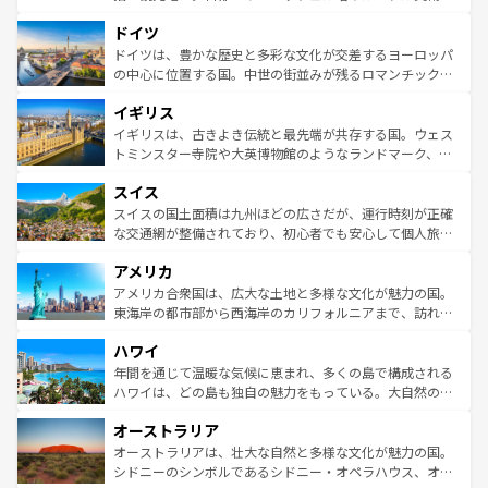
の城塞都市、穏やかなビーチリゾートまで多彩な表情を見
といった象徴的なスポットから、田舎町の古風な美しさま
せる。地方によって風土や気候が異なるスペインはその個
ドイツ
で、幅広い魅力が詰まっている。華麗な宮殿、歴史的な大
性で訪れる人を魅了する。 なお、新着のスペイン情報は
コ
聖堂、美しいビーチ、そして豊かな自然が、訪れる者を心
ドイツは、豊かな歴史と多彩な文化が交差するヨーロッパ
ンテンツ一覧
を参照してほしい。
から魅了する。また、フランスは美食の国としても知ら
の中心に位置する国。中世の街並みが残るロマンチック街
れ、フランス料理はユネスコ無形文化遺産にも登録されて
道から、未来を先取りするようなモダンな都市まで多様な
イギリス
いる。シャンパンの発祥地であるランス、プロヴァンスの
顔を持つこの国は、どこを歩いても飽きることがない。ベ
香り高いラベンダー畑など、多彩な楽しみ方が可能だ。さ
ルリンの文化的活気、バイエルン州のアルプスの絶景、そ
イギリスは、古きよき伝統と最先端が共存する国。ウェス
らに、パリ以外の地域にも魅力が溢れており、どの街角に
してライン川沿いのワイン畑といった風景は必見。ビール
トミンスター寺院や大英博物館のようなランドマーク、歴
も豊かな歴史と文化が息づいている。パリ以外の個性あふ
とソーセージを味わいながら地元の人と過ごす楽しい時間
史ある大学都市、美しい丘陵地帯や牧歌的な風景など、エ
れる地方に足を運ぶとそれぞれで全く異なる文化を体験で
スイス
は、お酒好きな人にはぜひ体験してほしい。 なお、新着の
リアごとに異なる魅力がある。また、優雅なアフタヌーン
きるだろう。 なお、新着のフランス情報は
コンテンツ一覧
ドイツ情報は
コンテンツ一覧
を参照してほしい。
ティー、ビール好きにはたまらない英国パブ、サッカー観
スイスの国土面積は九州ほどの広さだが、運行時刻が正確
を参照してほしい。
戦など、本場だからこそできる体験も豊富。イギリスを旅
な交通網が整備されており、初心者でも安心して個人旅行
して楽しみつくそう。 なお、新着のイギリス情報は
コンテ
を楽しめる。日本同様に時刻表どおりの旅が可能だ。中世
アメリカ
ンツ一覧
を参照してほしい。
の建物がそのまま残る町や、スイスならではのユニークな
博物館もあり、アルプス観光だけでなく町歩きも満喫する
アメリカ合衆国は、広大な土地と多様な文化が魅力の国。
ことができる。国民の所得が高いため物価も高いが、旅行
東海岸の都市部から西海岸のカリフォルニアまで、訪れる
者向けの交通パス提供のサービスもあり、うまく活用すれ
場所ごとに異なる風景と体験が待っている。ニューヨーク
ハワイ
ば市内交通費無料で観光を楽しむこともできる。 なお、新
のような巨大都市は、観光、ショッピング、エンターテイ
着のスイス情報は
コンテンツ一覧
を参照してほしい。
ンメントが詰まった刺激的なスポットだ。一方、アメリカ
年間を通じて温暖な気候に恵まれ、多くの島で構成される
西部には大自然が広がり、グランドキャニオンやイエロー
ハワイは、どの島も独自の魅力をもっている。大自然の神
ストーン国立公園といった絶景が堪能できる。さらに、南
秘を感じたいなら、火山が生み出した壮大な景観を誇るハ
オーストラリア
部のニューオーリンズでは、音楽と美食が融合した独特の
ワイ島は見逃せない。また、定番の観光地といえばオアフ
文化が魅力。旅行者はアメリカの各地域で異なる魅力を楽
島だが、静かな自然を求めるならマウイ島やカウアイ島が
オーストラリアは、壮大な自然と多様な文化が魅力の国。
しみながら、その多様性と豊かな歴史を感じることができ
おすすめ。エメラルドグリーンに輝く海をはじめ、豊かな
シドニーのシンボルであるシドニー・オペラハウス、オー