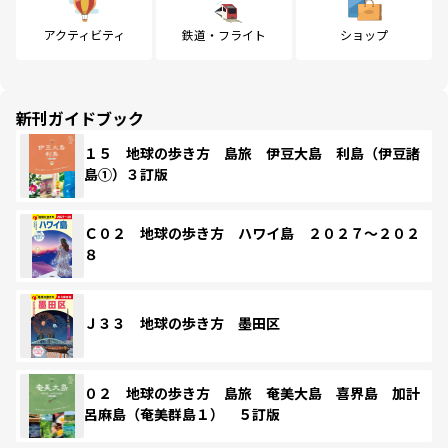
アクティビティ
鉄道・フライト
ショップ
新刊ガイドブック
１５ 地球の歩き方 島旅 伊豆大島 利島（伊豆諸
島①）３訂版
Ｃ０２ 地球の歩き方 ハワイ島 ２０２７～２０２
８
Ｊ３３ 地球の歩き方 墨田区
０２ 地球の歩き方 島旅 奄美大島 喜界島 加計
呂麻島（奄美群島１） ５訂版