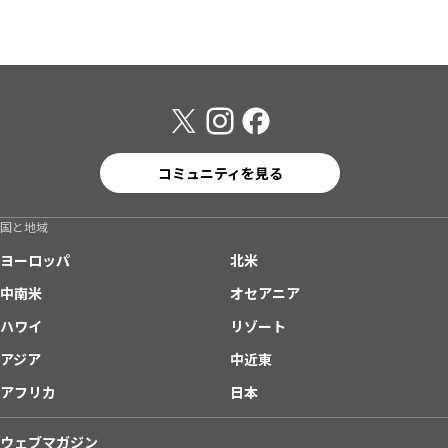
コミュニティを見る
国と地域
ヨーロッパ
北米
中南米
オセアニア
ハワイ
リゾート
アジア
中近東
アフリカ
日本
ウェブマガジン