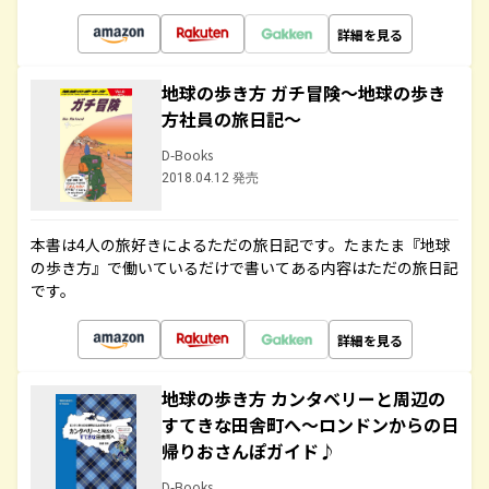
詳細を見る
地球の歩き方 ガチ冒険～地球の歩き
方社員の旅日記～
D-Books
2018.04.12 発売
本書は4人の旅好きによるただの旅日記です。たまたま『地球
の歩き方』で働いているだけで書いてある内容はただの旅日記
です。
詳細を見る
地球の歩き方 カンタベリーと周辺の
すてきな田舎町へ～ロンドンからの日
帰りおさんぽガイド♪
D-Books