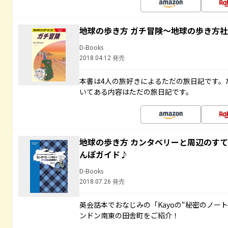
地球の歩き方 ガチ冒険～地球の歩き方
D-Books
2018.04.12 発売
本書は4人の旅好きによるただの旅日記です。
いてある内容はただの旅日記です。
地球の歩き方 カンタベリーと周辺のす
んぽガイド♪
D-Books
2018.07.26 発売
英会話本でおなじみの「Kayoの“秘密のノー
ンドン南東の田舎町をご紹介！