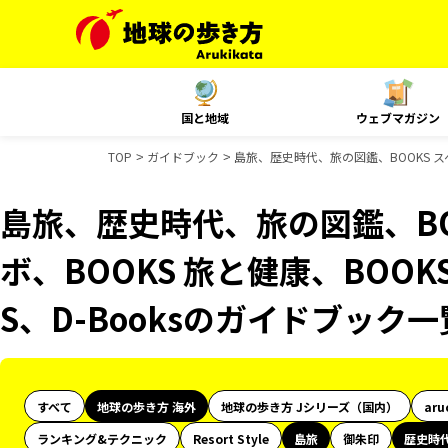
国と地域
ウェブマガジン
TOP
ガイドブック
島旅、歴史時代、旅の図鑑、BOOKS スペ
島旅、歴史時代、旅の図鑑、BO
ボ、BOOKS 旅と健康、BOOK
S、D-Booksのガイドブック一
すべて
地球の歩き方 海外
地球の歩き方 Jシリーズ（国内）
aru
ランキング&テクニック
Resort Style
島旅
御朱印
歴史時