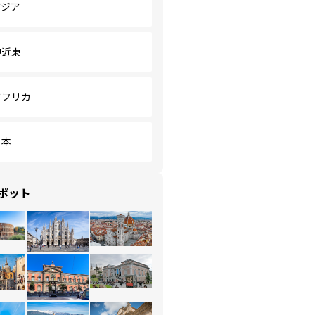
アジア
中近東
アフリカ
日本
ポット