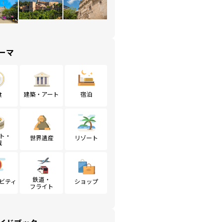
ーマ
食
建築・アート
宿泊
ト・
世界遺産
リゾート
戦
鉄道・
ビティ
ショップ
フライト