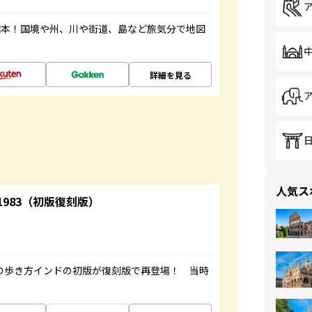
図本！国境や州、川や街道、島など旅気分で地図
詳細を見る
人気ス
-1983（初版復刻版）
球の歩き方インドの初版が復刻版で再登場！ 当時