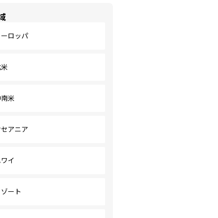
域
ヨーロッパ
北米
中南米
オセアニア
ハワイ
リゾート