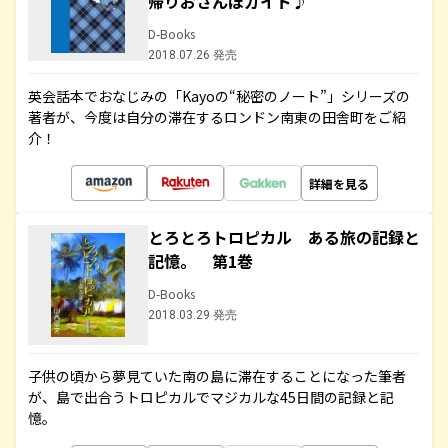
帰りおさんぽガイド♪
D-Books
2018.07.26 発売
英会話本でおなじみの「Kayoの“秘密のノート”」シリーズの
著者が、今度は自分の滞在するロンドン南東の田舎町をご紹
介！
詳細を見る
とろとろトロピカル ある旅の記録と
記憶。 第1巻
D-Books
2018.03.29 発売
子供の頃から夢見ていた南の島に滞在することになった筆者
が、島で出合うトロピカルでマジカルな45日間の記録と記
憶。