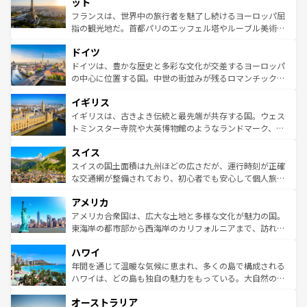
れる闘牛、そして美味しいタパスが生活の一部となってい
ット
しい。
る。首都マドリードの洗練された雰囲気や、バルセロナの
フランスは、世界中の旅行者を魅了し続けるヨーロッパ屈
アートに溢れた街角から、地方では古代ローマ遺跡や中世
指の観光地だ。首都パリのエッフェル塔やルーブル美術館
の城塞都市、穏やかなビーチリゾートまで多彩な表情を見
といった象徴的なスポットから、田舎町の古風な美しさま
せる。地方によって風土や気候が異なるスペインはその個
ドイツ
で、幅広い魅力が詰まっている。華麗な宮殿、歴史的な大
性で訪れる人を魅了する。 なお、新着のスペイン情報は
コ
聖堂、美しいビーチ、そして豊かな自然が、訪れる者を心
ドイツは、豊かな歴史と多彩な文化が交差するヨーロッパ
ンテンツ一覧
を参照してほしい。
から魅了する。また、フランスは美食の国としても知ら
の中心に位置する国。中世の街並みが残るロマンチック街
れ、フランス料理はユネスコ無形文化遺産にも登録されて
道から、未来を先取りするようなモダンな都市まで多様な
イギリス
いる。シャンパンの発祥地であるランス、プロヴァンスの
顔を持つこの国は、どこを歩いても飽きることがない。ベ
香り高いラベンダー畑など、多彩な楽しみ方が可能だ。さ
ルリンの文化的活気、バイエルン州のアルプスの絶景、そ
イギリスは、古きよき伝統と最先端が共存する国。ウェス
らに、パリ以外の地域にも魅力が溢れており、どの街角に
してライン川沿いのワイン畑といった風景は必見。ビール
トミンスター寺院や大英博物館のようなランドマーク、歴
も豊かな歴史と文化が息づいている。パリ以外の個性あふ
とソーセージを味わいながら地元の人と過ごす楽しい時間
史ある大学都市、美しい丘陵地帯や牧歌的な風景など、エ
れる地方に足を運ぶとそれぞれで全く異なる文化を体験で
スイス
は、お酒好きな人にはぜひ体験してほしい。 なお、新着の
リアごとに異なる魅力がある。また、優雅なアフタヌーン
きるだろう。 なお、新着のフランス情報は
コンテンツ一覧
ドイツ情報は
コンテンツ一覧
を参照してほしい。
ティー、ビール好きにはたまらない英国パブ、サッカー観
スイスの国土面積は九州ほどの広さだが、運行時刻が正確
を参照してほしい。
戦など、本場だからこそできる体験も豊富。イギリスを旅
な交通網が整備されており、初心者でも安心して個人旅行
して楽しみつくそう。 なお、新着のイギリス情報は
コンテ
を楽しめる。日本同様に時刻表どおりの旅が可能だ。中世
アメリカ
ンツ一覧
を参照してほしい。
の建物がそのまま残る町や、スイスならではのユニークな
博物館もあり、アルプス観光だけでなく町歩きも満喫する
アメリカ合衆国は、広大な土地と多様な文化が魅力の国。
ことができる。国民の所得が高いため物価も高いが、旅行
東海岸の都市部から西海岸のカリフォルニアまで、訪れる
者向けの交通パス提供のサービスもあり、うまく活用すれ
場所ごとに異なる風景と体験が待っている。ニューヨーク
ハワイ
ば市内交通費無料で観光を楽しむこともできる。 なお、新
のような巨大都市は、観光、ショッピング、エンターテイ
着のスイス情報は
コンテンツ一覧
を参照してほしい。
ンメントが詰まった刺激的なスポットだ。一方、アメリカ
年間を通じて温暖な気候に恵まれ、多くの島で構成される
西部には大自然が広がり、グランドキャニオンやイエロー
ハワイは、どの島も独自の魅力をもっている。大自然の神
ストーン国立公園といった絶景が堪能できる。さらに、南
秘を感じたいなら、火山が生み出した壮大な景観を誇るハ
オーストラリア
部のニューオーリンズでは、音楽と美食が融合した独特の
ワイ島は見逃せない。また、定番の観光地といえばオアフ