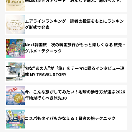
地球の歩き方アワード みんなで選ぶ、旅のベスト。
エアラインランキング 読者の投票をもとにランキン
グ形式で発表
Next韓国旅 次の韓国旅行がもっと楽しくなる 旅先・
グルメ・テクニック
旬な“あの人”が「旅」をテーマに語るインタビュー連
載 MY TRAVEL STORY
今、こんな旅がしてみたい！地球の歩き方が選ぶ2026
年絶対行くべき旅先30
コスパもタイパもかなえる！賢者の旅テクニック