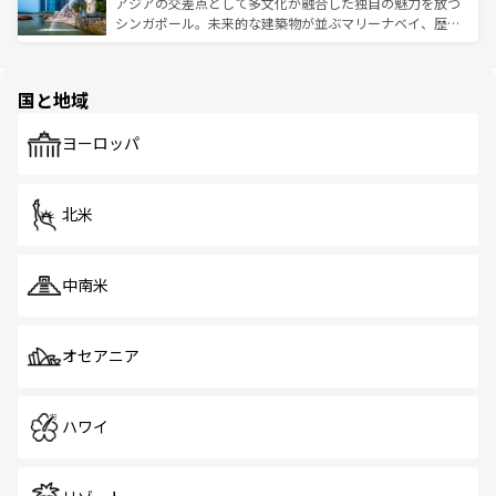
が待っている。親しみやすいタイの人々、仏教を中心とし
ており、効率よく見どころを回れるのも魅力。息をのむよ
アジアの交差点として多文化が融合した独自の魅力を放つ
た文化、そして多様な観光資源が、訪れる旅人を魅了し続
うな絶景から文化的な体験まで、香港を存分に楽しみ尽く
シンガポール。未来的な建築物が並ぶマリーナベイ、歴史
ける。 なお、新着のタイ情報は
コンテンツ一覧
を参照して
そう。 なお、新着の香港情報は
コンテンツ一覧
を参照して
と伝統を感じられるエスニックタウン、多数の緑豊かな公
ほしい。
ほしい。
園や自然保護区など、自然が調和した近代的な景観と文化
の多様性あふれるカラフルな町は、どこを歩いても新しい
国と地域
発見がある。さらに、治安のよさや充実した公共交通機関
も、旅行者にとっては魅力的なポイント。グルメも豊富
で、ホーカーズは地元の風情を楽しめる外せないスポット
ヨーロッパ
だ。訪れる人を飽きさせないシンガポールで、多様な魅力
を体感しよう。 なお、新着のシンガポール情報は
コンテン
ツ一覧
を参照してほしい。
北米
中南米
オセアニア
ハワイ