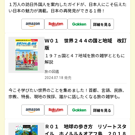
１万人の訪日外国人を案内したガイドが、日本人にこそ伝えた
い日本の魅力が満載。日本の再発見ができる１冊！
詳細を見る
Ｗ０１ 世界２４４の国と地域 改訂
版
１９７ヵ国と４７地域を旅の雑学とともに
解説
旅の図鑑
2024.07.18 発売
今こそ学びたい世界のことを集めました！首都、言語、民族、
宗教、特長、現地の挨拶、誰かに話したくなる旅の雑学も。
詳細を見る
Ｒ０１ 地球の歩き方 リゾートスタ
イル ホノルル＆オアフ島 ２０１８