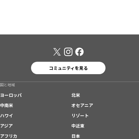
コミュニティを見る
国と地域
ヨーロッパ
北米
中南米
オセアニア
ハワイ
リゾート
アジア
中近東
アフリカ
日本