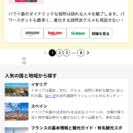
ハワイ島のダイナミックな自然は訪れる人々を魅了します。パ
ワースポットも数多く、進化する自然派グルメも見逃せない！
詳細を見る
…
1
2
3
8
AD
AD
人気の国と地域から探す
イタリア
イタリアは歴史、文化、グルメ、自然と多彩な魅力にあふ
れた国。
ローマ
の古代遺跡やフィレンツェのルネッサンス
美術、ヴェネツィアの運河など、歴史あるスポットはもち
スペイン
ろん、トスカーナの美しい田園風景やアマルフィ海岸の絶
景など、自然景観も見逃せない。観光の合間には、本場の
イベリア半島のほぼ80％を占めるスペインは、太陽が降り
ピザやパスタなど、絶品のイタリア料理を堪能することも
注ぐ地中海沿岸から雄大なピレネー山脈まで、多彩な自然
できる。朝目覚めてから夜眠るまで、すべての瞬間を楽し
と文化が詰まったヨーロッパ屈指の旅行先だ。多様な地域
フランスの基本情報と観光ガイド・有名観光スポ
ませてくれるイタリアで、忘れられない旅をしてみよう！
文化が根付くこの国では、情熱的なフラメンコ、熱気あふ
なお、新着のイタリア情報は
コンテンツ一覧
を参照してほ