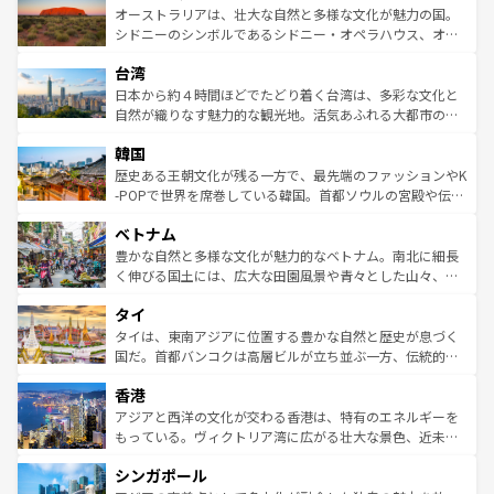
文化が魅力。旅行者はアメリカの各地域で異なる魅力を楽
島だが、静かな自然を求めるならマウイ島やカウアイ島が
オーストラリアは、壮大な自然と多様な文化が魅力の国。
しみながら、その多様性と豊かな歴史を感じることができ
おすすめ。エメラルドグリーンに輝く海をはじめ、豊かな
シドニーのシンボルであるシドニー・オペラハウス、オー
るだろう。車でのロードトリップや列車の旅も、アメリカ
文化や歴史が息づいている。「アロハスピリット」と呼ば
ストラリア東海岸北部に広がる大サンゴ礁地帯グレートバ
ならではの贅沢な旅のスタイルだ。 なお、新着のアメリカ
台湾
れるおもてなしの心で訪れる人々を迎えてくれるハワイの
リアリーフや大陸中央部にそびえるウルル（エアーズロッ
情報は
コンテンツ一覧
を参照してほしい。
人々、おいしいローカルフードやハワイアンミュージッ
ク）、タスマニアの美しい原生林やケアンズの熱帯雨林な
日本から約４時間ほどでたどり着く台湾は、多彩な文化と
ク、伝統的なフラダンスなど、すべてがハワイの魅力を彩
ど、見どころがたくさん。また、カフェやワイン、オージ
自然が織りなす魅力的な観光地。活気あふれる大都市の台
っている。訪れるたびに新しい発見と感動が待っているハ
ービーフなどの食文化も豊かで、美味しいものであふれて
北やノスタルジックな町並みが人気な九份（ジォウフェ
ワイを、存分に味わってほしい。 なお、新着のハワイ情報
韓国
いる。アクティビティも充実しており、サーフィンやダイ
ン）、静ひつな山岳地帯である台湾東部など、都市の喧騒
は
コンテンツ一覧
を参照してほしい。
ビング、ハイキングなど、アウトドア好きにはたまらな
と山間の静けさが共存しており、訪れる人に新しい発見と
歴史ある王朝文化が残る一方で、最先端のファッションやK
い。オーストラリアの多彩な魅力を存分に味わいつくそ
驚きをもたらしてくれる。また、奥深い台湾の食文化も魅
-POPで世界を席巻している韓国。首都ソウルの宮殿や伝統
う。 なお、新着のオーストラリア情報は
コンテンツ一覧
を
力で、夜市などの屋台グルメから高級料理、ヘルシーで美
家屋が並ぶエリアでは韓国の歴史と文化に浸ることがで
参照してほしい。
ベトナム
容にもいいと評判のスイーツなど、バラエティ豊かな料理
き、地方に足を延ばせば四季折々の自然美を楽しむことが
が味わえる。 なお、新着の台湾情報は
コンテンツ一覧
を参
できる。そして、キムチや焼肉、絶品のストリートフード
豊かな自然と多様な文化が魅力的なベトナム。南北に細長
照してほしい。
まで、さまざまな韓国料理が待っている。夜には、韓国な
く伸びる国土には、広大な田園風景や青々とした山々、世
らではのナイトライフも堪能できる。あたたかいホスピタ
界遺産に登録された壮大な自然景観が点在し、都市部では
タイ
リティに包まれながら、韓国の多彩な魅力を心ゆくまで味
急速な発展と共に伝統が息づく。ハノイの古い町並みやホ
わってみてほしい。 なお、新着の韓国情報は
コンテンツ一
ーチミン市のフランス統治時代の建物も、独特の雰囲気を
タイは、東南アジアに位置する豊かな自然と歴史が息づく
覧
を参照してほしい。
醸し出している。また、バラエティの豊かさとおいしさで
国だ。首都バンコクは高層ビルが立ち並ぶ一方、伝統的な
世界中の食通を魅了してやまないベトナム料理も魅力のひ
寺院や市場がいたるところに点在し、古きよき文化と現代
香港
とつ。フォーやバインミー、ベトナムコーヒーなどは、ぜ
の活気が交差している。北部ではチェンマイなどの山岳地
ひ現地で味わいたい。どの地域を訪れてもあたたかい人々
帯で自然と触れ合い、南部ではプーケットやクラビの美し
アジアと西洋の文化が交わる香港は、特有のエネルギーを
が旅行者を迎えてくれるので、きっと忘れられない旅にな
いビーチでリゾート気分を楽しむことができる。タイ料理
もっている。ヴィクトリア湾に広がる壮大な景色、近未来
るはずだ。 なお、新着のベトナム情報は
コンテンツ一覧
を
は世界的に有名で、屋台から高級レストランまで味覚を刺
的なアートスポット、そして歴史と現代が融合した町並
参照してほしい。
シンガポール
激する。気候は一年中温暖で、どの季節にも異なる楽しみ
み、どこを訪れても感動するはず。観光スポットが密集し