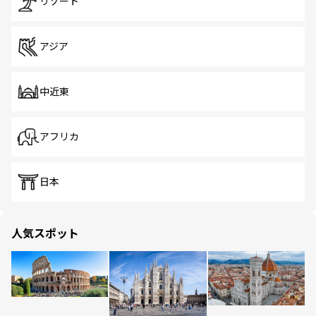
リゾート
アジア
中近東
アフリカ
日本
人気スポット