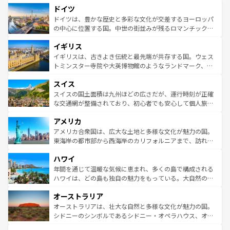
せる。地方によって風土や気候が異なるスペインはその個
ドイツ
で、幅広い魅力が詰まっている。華麗な宮殿、歴史的な大
性で訪れる人を魅了する。 なお、新着のスペイン情報は
コ
聖堂、美しいビーチ、そして豊かな自然が、訪れる者を心
ドイツは、豊かな歴史と多彩な文化が交差するヨーロッパ
ンテンツ一覧
を参照してほしい。
から魅了する。また、フランスは美食の国としても知ら
の中心に位置する国。中世の街並みが残るロマンチック街
れ、フランス料理はユネスコ無形文化遺産にも登録されて
道から、未来を先取りするようなモダンな都市まで多様な
イギリス
いる。シャンパンの発祥地であるランス、プロヴァンスの
顔を持つこの国は、どこを歩いても飽きることがない。ベ
香り高いラベンダー畑など、多彩な楽しみ方が可能だ。さ
ルリンの文化的活気、バイエルン州のアルプスの絶景、そ
イギリスは、古きよき伝統と最先端が共存する国。ウェス
らに、パリ以外の地域にも魅力が溢れており、どの街角に
してライン川沿いのワイン畑といった風景は必見。ビール
トミンスター寺院や大英博物館のようなランドマーク、歴
も豊かな歴史と文化が息づいている。パリ以外の個性あふ
とソーセージを味わいながら地元の人と過ごす楽しい時間
史ある大学都市、美しい丘陵地帯や牧歌的な風景など、エ
れる地方に足を運ぶとそれぞれで全く異なる文化を体験で
スイス
は、お酒好きな人にはぜひ体験してほしい。 なお、新着の
リアごとに異なる魅力がある。また、優雅なアフタヌーン
きるだろう。 なお、新着のフランス情報は
コンテンツ一覧
ドイツ情報は
コンテンツ一覧
を参照してほしい。
ティー、ビール好きにはたまらない英国パブ、サッカー観
スイスの国土面積は九州ほどの広さだが、運行時刻が正確
を参照してほしい。
戦など、本場だからこそできる体験も豊富。イギリスを旅
な交通網が整備されており、初心者でも安心して個人旅行
して楽しみつくそう。 なお、新着のイギリス情報は
コンテ
を楽しめる。日本同様に時刻表どおりの旅が可能だ。中世
アメリカ
ンツ一覧
を参照してほしい。
の建物がそのまま残る町や、スイスならではのユニークな
博物館もあり、アルプス観光だけでなく町歩きも満喫する
アメリカ合衆国は、広大な土地と多様な文化が魅力の国。
ことができる。国民の所得が高いため物価も高いが、旅行
東海岸の都市部から西海岸のカリフォルニアまで、訪れる
者向けの交通パス提供のサービスもあり、うまく活用すれ
場所ごとに異なる風景と体験が待っている。ニューヨーク
ハワイ
ば市内交通費無料で観光を楽しむこともできる。 なお、新
のような巨大都市は、観光、ショッピング、エンターテイ
着のスイス情報は
コンテンツ一覧
を参照してほしい。
ンメントが詰まった刺激的なスポットだ。一方、アメリカ
年間を通じて温暖な気候に恵まれ、多くの島で構成される
西部には大自然が広がり、グランドキャニオンやイエロー
ハワイは、どの島も独自の魅力をもっている。大自然の神
ストーン国立公園といった絶景が堪能できる。さらに、南
秘を感じたいなら、火山が生み出した壮大な景観を誇るハ
オーストラリア
部のニューオーリンズでは、音楽と美食が融合した独特の
ワイ島は見逃せない。また、定番の観光地といえばオアフ
文化が魅力。旅行者はアメリカの各地域で異なる魅力を楽
島だが、静かな自然を求めるならマウイ島やカウアイ島が
オーストラリアは、壮大な自然と多様な文化が魅力の国。
しみながら、その多様性と豊かな歴史を感じることができ
おすすめ。エメラルドグリーンに輝く海をはじめ、豊かな
シドニーのシンボルであるシドニー・オペラハウス、オー
るだろう。車でのロードトリップや列車の旅も、アメリカ
文化や歴史が息づいている。「アロハスピリット」と呼ば
ストラリア東海岸北部に広がる大サンゴ礁地帯グレートバ