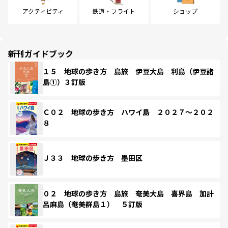
アクティビティ
鉄道・フライト
ショップ
新刊ガイドブック
１５ 地球の歩き方 島旅 伊豆大島 利島（伊豆諸
島①）３訂版
Ｃ０２ 地球の歩き方 ハワイ島 ２０２７～２０２
８
Ｊ３３ 地球の歩き方 墨田区
０２ 地球の歩き方 島旅 奄美大島 喜界島 加計
呂麻島（奄美群島１） ５訂版