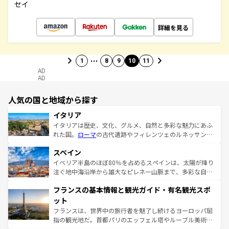
セイ
詳細を見る
…
1
8
9
10
11
AD
AD
人気の国と地域から探す
イタリア
イタリアは歴史、文化、グルメ、自然と多彩な魅力にあふ
れた国。
ローマ
の古代遺跡やフィレンツェのルネッサンス
美術、ヴェネツィアの運河など、歴史あるスポットはもち
スペイン
ろん、トスカーナの美しい田園風景やアマルフィ海岸の絶
景など、自然景観も見逃せない。観光の合間には、本場の
イベリア半島のほぼ80％を占めるスペインは、太陽が降り
ピザやパスタなど、絶品のイタリア料理を堪能することも
注ぐ地中海沿岸から雄大なピレネー山脈まで、多彩な自然
できる。朝目覚めてから夜眠るまで、すべての瞬間を楽し
と文化が詰まったヨーロッパ屈指の旅行先だ。多様な地域
フランスの基本情報と観光ガイド・有名観光スポ
ませてくれるイタリアで、忘れられない旅をしてみよう！
文化が根付くこの国では、情熱的なフラメンコ、熱気あふ
なお、新着のイタリア情報は
コンテンツ一覧
を参照してほ
れる闘牛、そして美味しいタパスが生活の一部となってい
ット
しい。
る。首都マドリードの洗練された雰囲気や、バルセロナの
フランスは、世界中の旅行者を魅了し続けるヨーロッパ屈
アートに溢れた街角から、地方では古代ローマ遺跡や中世
指の観光地だ。首都パリのエッフェル塔やルーブル美術館
の城塞都市、穏やかなビーチリゾートまで多彩な表情を見
といった象徴的なスポットから、田舎町の古風な美しさま