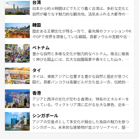
ならではの贅沢な旅のスタイルだ。 なお、新着のアメリカ
台湾
れるおもてなしの心で訪れる人々を迎えてくれるハワイの
リアリーフや大陸中央部にそびえるウルル（エアーズロッ
情報は
コンテンツ一覧
を参照してほしい。
人々、おいしいローカルフードやハワイアンミュージッ
ク）、タスマニアの美しい原生林やケアンズの熱帯雨林な
日本から約４時間ほどでたどり着く台湾は、多彩な文化と
ク、伝統的なフラダンスなど、すべてがハワイの魅力を彩
ど、見どころがたくさん。また、カフェやワイン、オージ
自然が織りなす魅力的な観光地。活気あふれる大都市の台
っている。訪れるたびに新しい発見と感動が待っているハ
ービーフなどの食文化も豊かで、美味しいものであふれて
北やノスタルジックな町並みが人気な九份（ジォウフェ
ワイを、存分に味わってほしい。 なお、新着のハワイ情報
韓国
いる。アクティビティも充実しており、サーフィンやダイ
ン）、静ひつな山岳地帯である台湾東部など、都市の喧騒
は
コンテンツ一覧
を参照してほしい。
ビング、ハイキングなど、アウトドア好きにはたまらな
と山間の静けさが共存しており、訪れる人に新しい発見と
歴史ある王朝文化が残る一方で、最先端のファッションやK
い。オーストラリアの多彩な魅力を存分に味わいつくそ
驚きをもたらしてくれる。また、奥深い台湾の食文化も魅
-POPで世界を席巻している韓国。首都ソウルの宮殿や伝統
う。 なお、新着のオーストラリア情報は
コンテンツ一覧
を
力で、夜市などの屋台グルメから高級料理、ヘルシーで美
家屋が並ぶエリアでは韓国の歴史と文化に浸ることがで
参照してほしい。
ベトナム
容にもいいと評判のスイーツなど、バラエティ豊かな料理
き、地方に足を延ばせば四季折々の自然美を楽しむことが
が味わえる。 なお、新着の台湾情報は
コンテンツ一覧
を参
できる。そして、キムチや焼肉、絶品のストリートフード
豊かな自然と多様な文化が魅力的なベトナム。南北に細長
照してほしい。
まで、さまざまな韓国料理が待っている。夜には、韓国な
く伸びる国土には、広大な田園風景や青々とした山々、世
らではのナイトライフも堪能できる。あたたかいホスピタ
界遺産に登録された壮大な自然景観が点在し、都市部では
タイ
リティに包まれながら、韓国の多彩な魅力を心ゆくまで味
急速な発展と共に伝統が息づく。ハノイの古い町並みやホ
わってみてほしい。 なお、新着の韓国情報は
コンテンツ一
ーチミン市のフランス統治時代の建物も、独特の雰囲気を
タイは、東南アジアに位置する豊かな自然と歴史が息づく
覧
を参照してほしい。
醸し出している。また、バラエティの豊かさとおいしさで
国だ。首都バンコクは高層ビルが立ち並ぶ一方、伝統的な
世界中の食通を魅了してやまないベトナム料理も魅力のひ
寺院や市場がいたるところに点在し、古きよき文化と現代
香港
とつ。フォーやバインミー、ベトナムコーヒーなどは、ぜ
の活気が交差している。北部ではチェンマイなどの山岳地
ひ現地で味わいたい。どの地域を訪れてもあたたかい人々
帯で自然と触れ合い、南部ではプーケットやクラビの美し
アジアと西洋の文化が交わる香港は、特有のエネルギーを
が旅行者を迎えてくれるので、きっと忘れられない旅にな
いビーチでリゾート気分を楽しむことができる。タイ料理
もっている。ヴィクトリア湾に広がる壮大な景色、近未来
るはずだ。 なお、新着のベトナム情報は
コンテンツ一覧
を
は世界的に有名で、屋台から高級レストランまで味覚を刺
的なアートスポット、そして歴史と現代が融合した町並
参照してほしい。
シンガポール
激する。気候は一年中温暖で、どの季節にも異なる楽しみ
み、どこを訪れても感動するはず。観光スポットが密集し
が待っている。親しみやすいタイの人々、仏教を中心とし
ており、効率よく見どころを回れるのも魅力。息をのむよ
アジアの交差点として多文化が融合した独自の魅力を放つ
た文化、そして多様な観光資源が、訪れる旅人を魅了し続
うな絶景から文化的な体験まで、香港を存分に楽しみ尽く
シンガポール。未来的な建築物が並ぶマリーナベイ、歴史
ける。 なお、新着のタイ情報は
コンテンツ一覧
を参照して
そう。 なお、新着の香港情報は
コンテンツ一覧
を参照して
と伝統を感じられるエスニックタウン、多数の緑豊かな公
ほしい。
ほしい。
園や自然保護区など、自然が調和した近代的な景観と文化