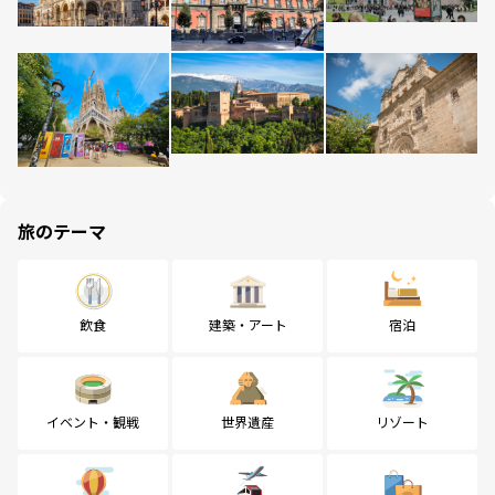
旅のテーマ
飲食
建築・アート
宿泊
イベント・観戦
世界遺産
リゾート