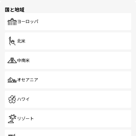
の多様性あふれるカラフルな町は、どこを歩いても新しい
国と地域
発見がある。さらに、治安のよさや充実した公共交通機関
も、旅行者にとっては魅力的なポイント。グルメも豊富
で、ホーカーズは地元の風情を楽しめる外せないスポット
ヨーロッパ
だ。訪れる人を飽きさせないシンガポールで、多様な魅力
を体感しよう。 なお、新着のシンガポール情報は
コンテン
ツ一覧
を参照してほしい。
北米
中南米
オセアニア
ハワイ
リゾート