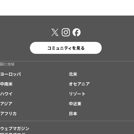
コミュニティを見る
国と地域
ヨーロッパ
北米
中南米
オセアニア
ハワイ
リゾート
アジア
中近東
アフリカ
日本
ウェブマガジン