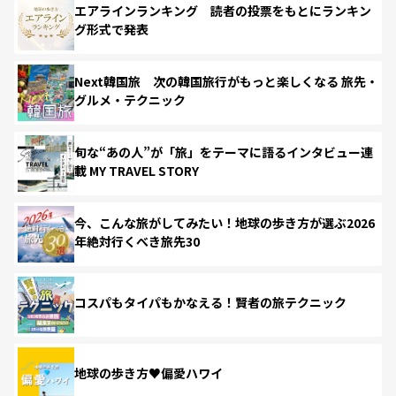
エアラインランキング 読者の投票をもとにランキン
グ形式で発表
Next韓国旅 次の韓国旅行がもっと楽しくなる 旅先・
グルメ・テクニック
旬な“あの人”が「旅」をテーマに語るインタビュー連
載 MY TRAVEL STORY
今、こんな旅がしてみたい！地球の歩き方が選ぶ2026
年絶対行くべき旅先30
コスパもタイパもかなえる！賢者の旅テクニック
地球の歩き方♥偏愛ハワイ