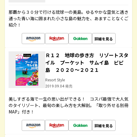
那覇から３０分で行ける琉球一の美島。ゆるやかな空気と透き
通った青い海に囲まれた小さな島の魅力を、あますことなくご
紹介！
詳細を見る
Ｒ１２ 地球の歩き方 リゾートスタ
イル プーケット サムイ島 ピピ
島 ２０２０～２０２１
Resort Style
2019.09.04 発売
美しすぎる海で一生の思い出ができる！ コスパ最強で大人気
のタイリゾート、最旬の楽しみ方を大解剖。「取り外せる別冊
MAP」付き！
詳細を見る