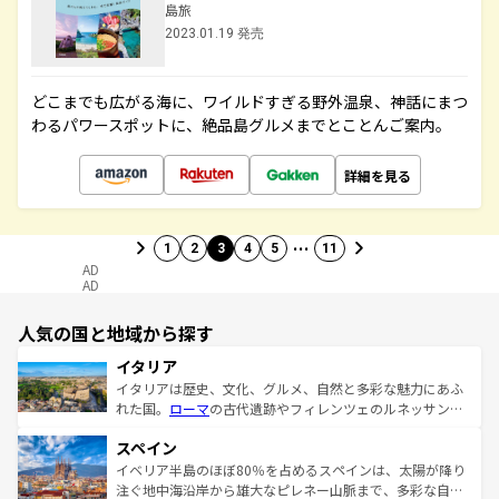
島旅
2023.01.19 発売
どこまでも広がる海に、ワイルドすぎる野外温泉、神話にまつ
わるパワースポットに、絶品島グルメまでとことんご案内。
詳細を見る
…
1
2
3
4
5
11
AD
AD
人気の国と地域から探す
イタリア
イタリアは歴史、文化、グルメ、自然と多彩な魅力にあふ
れた国。
ローマ
の古代遺跡やフィレンツェのルネッサンス
美術、ヴェネツィアの運河など、歴史あるスポットはもち
スペイン
ろん、トスカーナの美しい田園風景やアマルフィ海岸の絶
景など、自然景観も見逃せない。観光の合間には、本場の
イベリア半島のほぼ80％を占めるスペインは、太陽が降り
ピザやパスタなど、絶品のイタリア料理を堪能することも
注ぐ地中海沿岸から雄大なピレネー山脈まで、多彩な自然