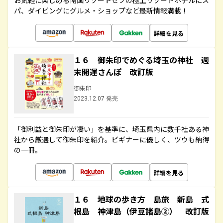
お気軽に楽しめる南国リゾートセブの極上リゾートホテルにス
パ、ダイビングにグルメ・ショップなど最新情報満載！
詳細を見る
１６ 御朱印でめぐる埼玉の神社 週
末開運さんぽ 改訂版
御朱印
2023.12.07 発売
「御利益と御朱印が凄い」を基準に、埼玉県内に数千社ある神
社から厳選して御朱印を紹介。ビギナーに優しく、ツウも納得
の一冊。
詳細を見る
１６ 地球の歩き方 島旅 新島 式
根島 神津島（伊豆諸島②） 改訂版