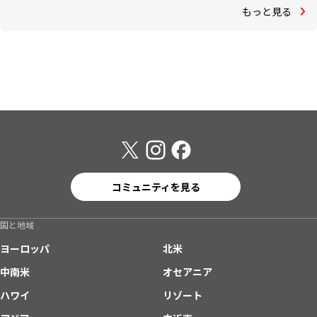
もっと見る
コミュニティを見る
国と地域
ヨーロッパ
北米
中南米
オセアニア
ハワイ
リゾート