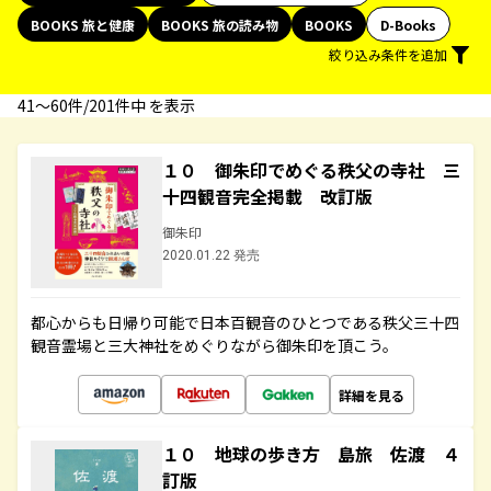
BOOKS 旅と健康
BOOKS 旅の読み物
BOOKS
D-Books
絞り込み条件を追加
41〜60件/201件中 を表示
１０ 御朱印でめぐる秩父の寺社 三
十四観音完全掲載 改訂版
御朱印
2020.01.22 発売
都心からも日帰り可能で日本百観音のひとつである秩父三十四
観音霊場と三大神社をめぐりながら御朱印を頂こう。
詳細を見る
１０ 地球の歩き方 島旅 佐渡 ４
訂版