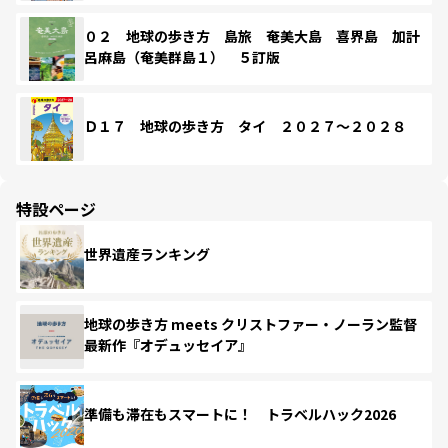
０２ 地球の歩き方 島旅 奄美大島 喜界島 加計
呂麻島（奄美群島１） ５訂版
Ｄ１７ 地球の歩き方 タイ ２０２７～２０２８
特設ページ
世界遺産ランキング
地球の歩き方 meets クリストファー・ノーラン監督
最新作『オデュッセイア』
準備も滞在もスマートに！ トラベルハック2026