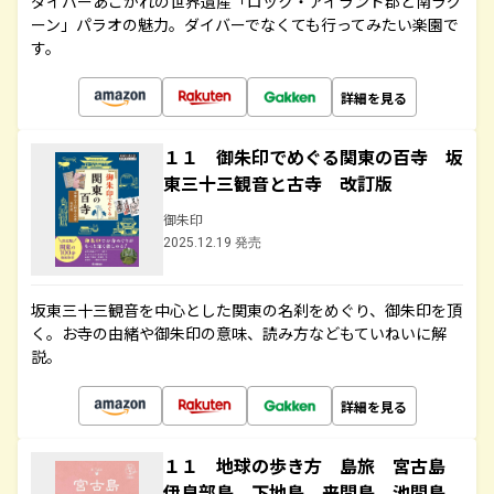
ダイバーあこがれの世界遺産「ロック・アイランド郡と南ラグ
ーン」パラオの魅力。ダイバーでなくても行ってみたい楽園で
す。
詳細を見る
１１ 御朱印でめぐる関東の百寺 坂
東三十三観音と古寺 改訂版
御朱印
2025.12.19 発売
坂東三十三観音を中心とした関東の名刹をめぐり、御朱印を頂
く。お寺の由緒や御朱印の意味、読み方などもていねいに解
説。
詳細を見る
１１ 地球の歩き方 島旅 宮古島
伊良部島 下地島 来間島 池間島