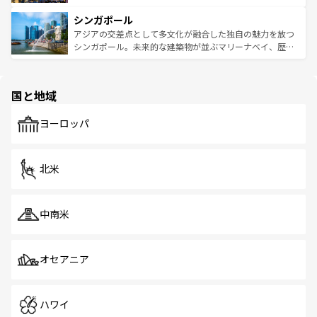
るはずだ。 なお、新着のベトナム情報は
コンテンツ一覧
を
は世界的に有名で、屋台から高級レストランまで味覚を刺
的なアートスポット、そして歴史と現代が融合した町並
参照してほしい。
シンガポール
激する。気候は一年中温暖で、どの季節にも異なる楽しみ
み、どこを訪れても感動するはず。観光スポットが密集し
が待っている。親しみやすいタイの人々、仏教を中心とし
ており、効率よく見どころを回れるのも魅力。息をのむよ
アジアの交差点として多文化が融合した独自の魅力を放つ
た文化、そして多様な観光資源が、訪れる旅人を魅了し続
うな絶景から文化的な体験まで、香港を存分に楽しみ尽く
シンガポール。未来的な建築物が並ぶマリーナベイ、歴史
ける。 なお、新着のタイ情報は
コンテンツ一覧
を参照して
そう。 なお、新着の香港情報は
コンテンツ一覧
を参照して
と伝統を感じられるエスニックタウン、多数の緑豊かな公
ほしい。
ほしい。
園や自然保護区など、自然が調和した近代的な景観と文化
の多様性あふれるカラフルな町は、どこを歩いても新しい
国と地域
発見がある。さらに、治安のよさや充実した公共交通機関
も、旅行者にとっては魅力的なポイント。グルメも豊富
で、ホーカーズは地元の風情を楽しめる外せないスポット
ヨーロッパ
だ。訪れる人を飽きさせないシンガポールで、多様な魅力
を体感しよう。 なお、新着のシンガポール情報は
コンテン
ツ一覧
を参照してほしい。
北米
中南米
オセアニア
ハワイ