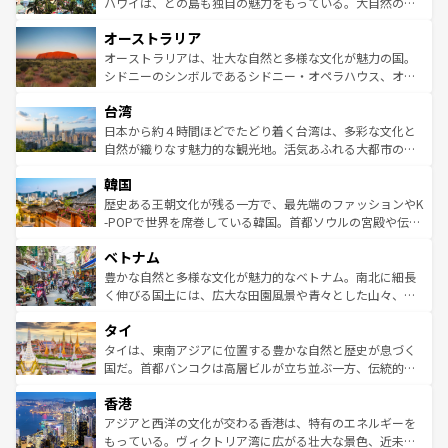
西部には大自然が広がり、グランドキャニオンやイエロー
ハワイは、どの島も独自の魅力をもっている。大自然の神
ストーン国立公園といった絶景が堪能できる。さらに、南
秘を感じたいなら、火山が生み出した壮大な景観を誇るハ
オーストラリア
部のニューオーリンズでは、音楽と美食が融合した独特の
ワイ島は見逃せない。また、定番の観光地といえばオアフ
文化が魅力。旅行者はアメリカの各地域で異なる魅力を楽
島だが、静かな自然を求めるならマウイ島やカウアイ島が
オーストラリアは、壮大な自然と多様な文化が魅力の国。
しみながら、その多様性と豊かな歴史を感じることができ
おすすめ。エメラルドグリーンに輝く海をはじめ、豊かな
シドニーのシンボルであるシドニー・オペラハウス、オー
るだろう。車でのロードトリップや列車の旅も、アメリカ
文化や歴史が息づいている。「アロハスピリット」と呼ば
ストラリア東海岸北部に広がる大サンゴ礁地帯グレートバ
ならではの贅沢な旅のスタイルだ。 なお、新着のアメリカ
台湾
れるおもてなしの心で訪れる人々を迎えてくれるハワイの
リアリーフや大陸中央部にそびえるウルル（エアーズロッ
情報は
コンテンツ一覧
を参照してほしい。
人々、おいしいローカルフードやハワイアンミュージッ
ク）、タスマニアの美しい原生林やケアンズの熱帯雨林な
日本から約４時間ほどでたどり着く台湾は、多彩な文化と
ク、伝統的なフラダンスなど、すべてがハワイの魅力を彩
ど、見どころがたくさん。また、カフェやワイン、オージ
自然が織りなす魅力的な観光地。活気あふれる大都市の台
っている。訪れるたびに新しい発見と感動が待っているハ
ービーフなどの食文化も豊かで、美味しいものであふれて
北やノスタルジックな町並みが人気な九份（ジォウフェ
ワイを、存分に味わってほしい。 なお、新着のハワイ情報
韓国
いる。アクティビティも充実しており、サーフィンやダイ
ン）、静ひつな山岳地帯である台湾東部など、都市の喧騒
は
コンテンツ一覧
を参照してほしい。
ビング、ハイキングなど、アウトドア好きにはたまらな
と山間の静けさが共存しており、訪れる人に新しい発見と
歴史ある王朝文化が残る一方で、最先端のファッションやK
い。オーストラリアの多彩な魅力を存分に味わいつくそ
驚きをもたらしてくれる。また、奥深い台湾の食文化も魅
-POPで世界を席巻している韓国。首都ソウルの宮殿や伝統
う。 なお、新着のオーストラリア情報は
コンテンツ一覧
を
力で、夜市などの屋台グルメから高級料理、ヘルシーで美
家屋が並ぶエリアでは韓国の歴史と文化に浸ることがで
参照してほしい。
ベトナム
容にもいいと評判のスイーツなど、バラエティ豊かな料理
き、地方に足を延ばせば四季折々の自然美を楽しむことが
が味わえる。 なお、新着の台湾情報は
コンテンツ一覧
を参
できる。そして、キムチや焼肉、絶品のストリートフード
豊かな自然と多様な文化が魅力的なベトナム。南北に細長
照してほしい。
まで、さまざまな韓国料理が待っている。夜には、韓国な
く伸びる国土には、広大な田園風景や青々とした山々、世
らではのナイトライフも堪能できる。あたたかいホスピタ
界遺産に登録された壮大な自然景観が点在し、都市部では
タイ
リティに包まれながら、韓国の多彩な魅力を心ゆくまで味
急速な発展と共に伝統が息づく。ハノイの古い町並みやホ
わってみてほしい。 なお、新着の韓国情報は
コンテンツ一
ーチミン市のフランス統治時代の建物も、独特の雰囲気を
タイは、東南アジアに位置する豊かな自然と歴史が息づく
覧
を参照してほしい。
醸し出している。また、バラエティの豊かさとおいしさで
国だ。首都バンコクは高層ビルが立ち並ぶ一方、伝統的な
世界中の食通を魅了してやまないベトナム料理も魅力のひ
寺院や市場がいたるところに点在し、古きよき文化と現代
香港
とつ。フォーやバインミー、ベトナムコーヒーなどは、ぜ
の活気が交差している。北部ではチェンマイなどの山岳地
ひ現地で味わいたい。どの地域を訪れてもあたたかい人々
帯で自然と触れ合い、南部ではプーケットやクラビの美し
アジアと西洋の文化が交わる香港は、特有のエネルギーを
が旅行者を迎えてくれるので、きっと忘れられない旅にな
いビーチでリゾート気分を楽しむことができる。タイ料理
もっている。ヴィクトリア湾に広がる壮大な景色、近未来