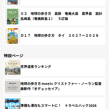
０２ 地球の歩き方 島旅 奄美大島 喜界島 加計
呂麻島（奄美群島１） ５訂版
Ｄ１７ 地球の歩き方 タイ ２０２７～２０２８
特設ページ
世界遺産ランキング
地球の歩き方 meets クリストファー・ノーラン監督
最新作『オデュッセイア』
準備も滞在もスマートに！ トラベルハック2026