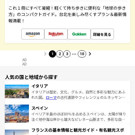
これ１冊にすべて凝縮！軽くて持ち歩きに便利な「地球の歩き
方」のコンパクトガイド。台北を楽しみ尽くすプラン＆最新情
報満載！
詳細を見る
…
1
2
3
10
AD
AD
人気の国と地域から探す
イタリア
イタリアは歴史、文化、グルメ、自然と多彩な魅力にあふ
れた国。
ローマ
の古代遺跡やフィレンツェのルネッサンス
美術、ヴェネツィアの運河など、歴史あるスポットはもち
スペイン
ろん、トスカーナの美しい田園風景やアマルフィ海岸の絶
景など、自然景観も見逃せない。観光の合間には、本場の
イベリア半島のほぼ80％を占めるスペインは、太陽が降り
ピザやパスタなど、絶品のイタリア料理を堪能することも
注ぐ地中海沿岸から雄大なピレネー山脈まで、多彩な自然
できる。朝目覚めてから夜眠るまで、すべての瞬間を楽し
と文化が詰まったヨーロッパ屈指の旅行先だ。多様な地域
フランスの基本情報と観光ガイド・有名観光スポ
ませてくれるイタリアで、忘れられない旅をしてみよう！
文化が根付くこの国では、情熱的なフラメンコ、熱気あふ