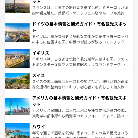
なお、新着のイタリア情報は
コンテンツ一覧
を参照してほ
れる闘牛、そして美味しいタパスが生活の一部となってい
ット
しい。
る。首都マドリードの洗練された雰囲気や、バルセロナの
フランスは、世界中の旅行者を魅了し続けるヨーロッパ屈
アートに溢れた街角から、地方では古代ローマ遺跡や中世
指の観光地だ。首都パリのエッフェル塔やルーブル美術館
の城塞都市、穏やかなビーチリゾートまで多彩な表情を見
といった象徴的なスポットから、田舎町の古風な美しさま
せる。地方によって風土や気候が異なるスペインはその個
ドイツの基本情報と観光ガイド・有名観光スポッ
で、幅広い魅力が詰まっている。華麗な宮殿、歴史的な大
性で訪れる人を魅了する。 なお、新着のスペイン情報は
コ
聖堂、美しいビーチ、そして豊かな自然が、訪れる者を心
ト
ンテンツ一覧
を参照してほしい。
から魅了する。また、フランスは美食の国としても知ら
ドイツは、豊かな歴史と多彩な文化が交差するヨーロッパ
れ、フランス料理はユネスコ無形文化遺産にも登録されて
の中心に位置する国。中世の街並みが残るロマンチック街
いる。シャンパンの発祥地であるランス、プロヴァンスの
道から、未来を先取りするようなモダンな都市まで多様な
香り高いラベンダー畑など、多彩な楽しみ方が可能だ。さ
イギリス
顔を持つこの国は、どこを歩いても飽きることがない。ベ
らに、パリ以外の地域にも魅力が溢れており、どの街角に
ルリンの文化的活気、バイエルン州のアルプスの絶景、そ
イギリスは、古きよき伝統と最先端が共存する国。ウェス
も豊かな歴史と文化が息づいている。パリ以外の個性あふ
してライン川沿いのワイン畑といった風景は必見。ビール
トミンスター寺院や大英博物館のようなランドマーク、歴
れる地方に足を運ぶとそれぞれで全く異なる文化を体験で
とソーセージを味わいながら地元の人と過ごす楽しい時間
史ある大学都市、美しい丘陵地帯や牧歌的な風景など、エ
きるだろう。 なお、新着のフランス情報は
コンテンツ一覧
スイス
は、お酒好きな人にはぜひ体験してほしい。 なお、新着の
リアごとに異なる魅力がある。また、優雅なアフタヌーン
を参照してほしい。
ドイツ情報は
コンテンツ一覧
を参照してほしい。
ティー、ビール好きにはたまらない英国パブ、サッカー観
スイスの国土面積は九州ほどの広さだが、運行時刻が正確
戦など、本場だからこそできる体験も豊富。イギリスを旅
な交通網が整備されており、初心者でも安心して個人旅行
して楽しみつくそう。 なお、新着のイギリス情報は
コンテ
を楽しめる。日本同様に時刻表どおりの旅が可能だ。中世
アメリカの基本情報と観光ガイド・有名観光スポ
ンツ一覧
を参照してほしい。
の建物がそのまま残る町や、スイスならではのユニークな
博物館もあり、アルプス観光だけでなく町歩きも満喫する
ット
ことができる。国民の所得が高いため物価も高いが、旅行
アメリカ合衆国は、広大な土地と多様な文化が魅力の国。
者向けの交通パス提供のサービスもあり、うまく活用すれ
東海岸の都市部から西海岸のカリフォルニアまで、訪れる
ば市内交通費無料で観光を楽しむこともできる。 なお、新
場所ごとに異なる風景と体験が待っている。ニューヨーク
着のスイス情報は
コンテンツ一覧
を参照してほしい。
ハワイ
のような巨大都市は、観光、ショッピング、エンターテイ
ンメントが詰まった刺激的なスポットだ。一方、アメリカ
年間を通じて温暖な気候に恵まれ、多くの島で構成される
西部には大自然が広がり、グランドキャニオンやイエロー