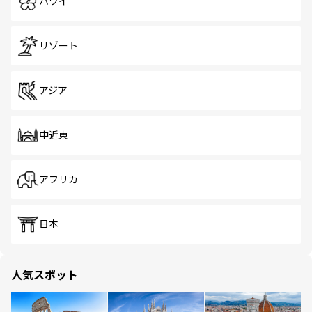
ハワイ
リゾート
アジア
中近東
アフリカ
日本
人気スポット