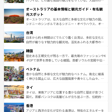
ハワイは、どの島も独自の魅力をもっている。大自然の神
ストーン国立公園といった絶景が堪能できる。さらに、南
秘を感じたいなら、火山が生み出した壮大な景観を誇るハ
オーストラリアの基本情報と観光ガイド・有名観
部のニューオーリンズでは、音楽と美食が融合した独特の
ワイ島は見逃せない。また、定番の観光地といえばオアフ
文化が魅力。旅行者はアメリカの各地域で異なる魅力を楽
島だが、静かな自然を求めるならマウイ島やカウアイ島が
光スポット
しみながら、その多様性と豊かな歴史を感じることができ
おすすめ。エメラルドグリーンに輝く海をはじめ、豊かな
オーストラリアは、壮大な自然と多様な文化が魅力の国。
るだろう。車でのロードトリップや列車の旅も、アメリカ
文化や歴史が息づいている。「アロハスピリット」と呼ば
シドニーのシンボルであるシドニー・オペラハウス、オー
ならではの贅沢な旅のスタイルだ。 なお、新着のアメリカ
れるおもてなしの心で訪れる人々を迎えてくれるハワイの
ストラリア東海岸北部に広がる大サンゴ礁地帯グレートバ
情報は
コンテンツ一覧
を参照してほしい。
人々、おいしいローカルフードやハワイアンミュージッ
台湾
リアリーフや大陸中央部にそびえるウルル（エアーズロッ
ク、伝統的なフラダンスなど、すべてがハワイの魅力を彩
ク）、タスマニアの美しい原生林やケアンズの熱帯雨林な
日本から約４時間ほどでたどり着く台湾は、多彩な文化と
っている。訪れるたびに新しい発見と感動が待っているハ
ど、見どころがたくさん。また、カフェやワイン、オージ
自然が織りなす魅力的な観光地。活気あふれる大都市の台
ワイを、存分に味わってほしい。 なお、新着のハワイ情報
ービーフなどの食文化も豊かで、美味しいものであふれて
北やノスタルジックな町並みが人気な九份（ジォウフェ
は
コンテンツ一覧
を参照してほしい。
韓国
いる。アクティビティも充実しており、サーフィンやダイ
ン）、静ひつな山岳地帯である台湾東部など、都市の喧騒
ビング、ハイキングなど、アウトドア好きにはたまらな
と山間の静けさが共存しており、訪れる人に新しい発見と
歴史ある王朝文化が残る一方で、最先端のファッションやK
い。オーストラリアの多彩な魅力を存分に味わいつくそ
驚きをもたらしてくれる。また、奥深い台湾の食文化も魅
-POPで世界を席巻している韓国。首都ソウルの宮殿や伝統
う。 なお、新着のオーストラリア情報は
コンテンツ一覧
を
力で、夜市などの屋台グルメから高級料理、ヘルシーで美
家屋が並ぶエリアでは韓国の歴史と文化に浸ることがで
参照してほしい。
ベトナム
容にもいいと評判のスイーツなど、バラエティ豊かな料理
き、地方に足を延ばせば四季折々の自然美を楽しむことが
が味わえる。 なお、新着の台湾情報は
コンテンツ一覧
を参
できる。そして、キムチや焼肉、絶品のストリートフード
豊かな自然と多様な文化が魅力的なベトナム。南北に細長
照してほしい。
まで、さまざまな韓国料理が待っている。夜には、韓国な
く伸びる国土には、広大な田園風景や青々とした山々、世
らではのナイトライフも堪能できる。あたたかいホスピタ
界遺産に登録された壮大な自然景観が点在し、都市部では
タイ
リティに包まれながら、韓国の多彩な魅力を心ゆくまで味
急速な発展と共に伝統が息づく。ハノイの古い町並みやホ
わってみてほしい。 なお、新着の韓国情報は
コンテンツ一
ーチミン市のフランス統治時代の建物も、独特の雰囲気を
タイは、東南アジアに位置する豊かな自然と歴史が息づく
覧
を参照してほしい。
醸し出している。また、バラエティの豊かさとおいしさで
国だ。首都バンコクは高層ビルが立ち並ぶ一方、伝統的な
世界中の食通を魅了してやまないベトナム料理も魅力のひ
寺院や市場がいたるところに点在し、古きよき文化と現代
香港
とつ。フォーやバインミー、ベトナムコーヒーなどは、ぜ
の活気が交差している。北部ではチェンマイなどの山岳地
ひ現地で味わいたい。どの地域を訪れてもあたたかい人々
帯で自然と触れ合い、南部ではプーケットやクラビの美し
アジアと西洋の文化が交わる香港は、特有のエネルギーを