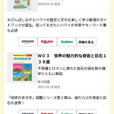
2024.03.22 発売
おさんぽしながらハワイの歴史と文化を楽しく学ぶ最強のガイ
ドブックが誕生。知っておきたいハワイの年表やキーワード集
も必読
詳細を見る
Ｗ０３ 世界の魅力的な奇岩と巨石１
３９選
不思議とロマンに満ちた岩石の謎を旅の雑
学とともに解説
旅の図鑑
2021.03.18 発売
「地球の歩き方」図鑑シリーズ第３弾は、謎だらけの奇岩と巨
石の世界！