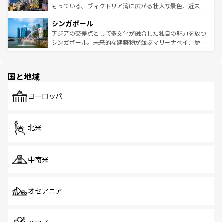
が旅行者を迎えてくれるので、きっと忘れられない旅にな
いビーチでリゾート気分を楽しむことができる。タイ料理
もっている。ヴィクトリア湾に広がる壮大な景色、近未来
るはずだ。 なお、新着のベトナム情報は
コンテンツ一覧
を
は世界的に有名で、屋台から高級レストランまで味覚を刺
的なアートスポット、そして歴史と現代が融合した町並
参照してほしい。
シンガポール
激する。気候は一年中温暖で、どの季節にも異なる楽しみ
み、どこを訪れても感動するはず。観光スポットが密集し
が待っている。親しみやすいタイの人々、仏教を中心とし
ており、効率よく見どころを回れるのも魅力。息をのむよ
アジアの交差点として多文化が融合した独自の魅力を放つ
た文化、そして多様な観光資源が、訪れる旅人を魅了し続
うな絶景から文化的な体験まで、香港を存分に楽しみ尽く
シンガポール。未来的な建築物が並ぶマリーナベイ、歴史
ける。 なお、新着のタイ情報は
コンテンツ一覧
を参照して
そう。 なお、新着の香港情報は
コンテンツ一覧
を参照して
と伝統を感じられるエスニックタウン、多数の緑豊かな公
ほしい。
ほしい。
園や自然保護区など、自然が調和した近代的な景観と文化
の多様性あふれるカラフルな町は、どこを歩いても新しい
国と地域
発見がある。さらに、治安のよさや充実した公共交通機関
も、旅行者にとっては魅力的なポイント。グルメも豊富
で、ホーカーズは地元の風情を楽しめる外せないスポット
ヨーロッパ
だ。訪れる人を飽きさせないシンガポールで、多様な魅力
を体感しよう。 なお、新着のシンガポール情報は
コンテン
ツ一覧
を参照してほしい。
北米
中南米
オセアニア