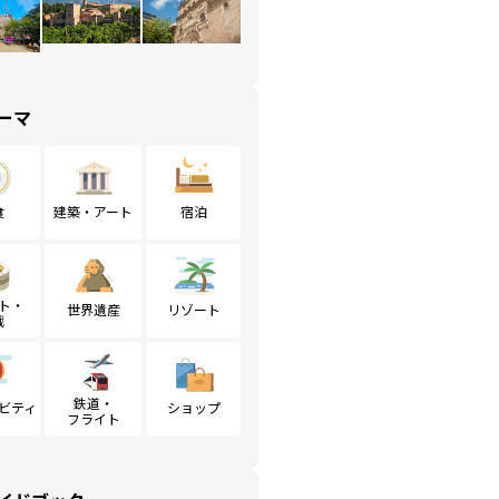
ーマ
食
建築・アート
宿泊
ト・
世界遺産
リゾート
戦
鉄道・
ビティ
ショップ
フライト