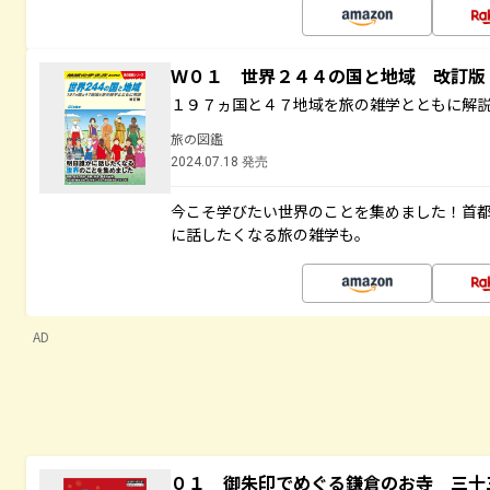
Ｗ０１ 世界２４４の国と地域 改訂版
１９７ヵ国と４７地域を旅の雑学とともに解
旅の図鑑
2024.07.18 発売
今こそ学びたい世界のことを集めました！首
に話したくなる旅の雑学も。
AD
０１ 御朱印でめぐる鎌倉のお寺 三十