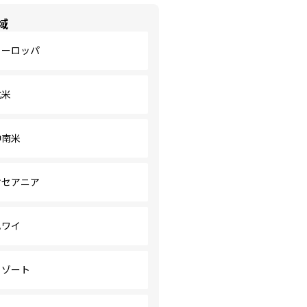
域
ヨーロッパ
北米
中南米
オセアニア
ハワイ
リゾート