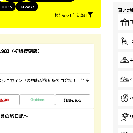
BOOKS
D-Books
国と地
絞り込み条件を追加
-1983（初版復刻版）
球の歩き方インドの初版が復刻版で再登場！ 当時
詳細を見る
社員の旅日記～