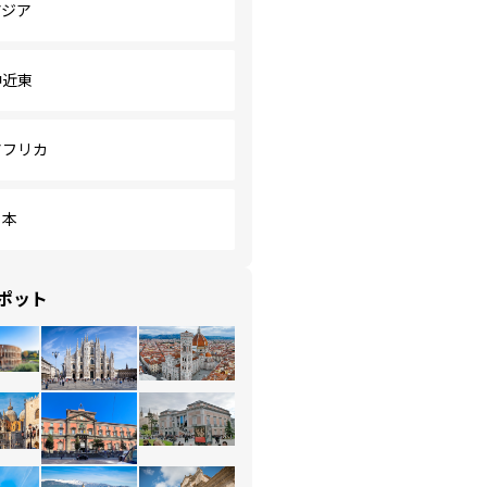
アジア
中近東
アフリカ
日本
ポット