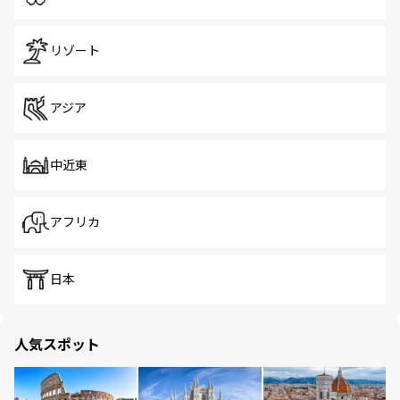
リゾート
アジア
中近東
アフリカ
日本
人気スポット