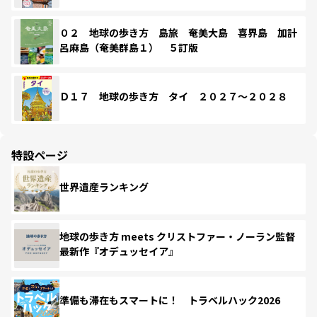
０２ 地球の歩き方 島旅 奄美大島 喜界島 加計
呂麻島（奄美群島１） ５訂版
Ｄ１７ 地球の歩き方 タイ ２０２７～２０２８
特設ページ
世界遺産ランキング
地球の歩き方 meets クリストファー・ノーラン監督
最新作『オデュッセイア』
準備も滞在もスマートに！ トラベルハック2026