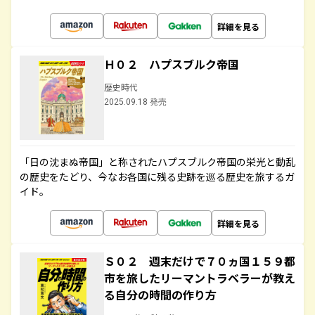
詳細を見る
Ｈ０２ ハプスブルク帝国
歴史時代
2025.09.18 発売
「日の沈まぬ帝国」と称されたハプスブルク帝国の栄光と動乱
の歴史をたどり、今なお各国に残る史跡を巡る歴史を旅するガ
イド。
詳細を見る
Ｓ０２ 週末だけで７０ヵ国１５９都
市を旅したリーマントラベラーが教え
る自分の時間の作り方