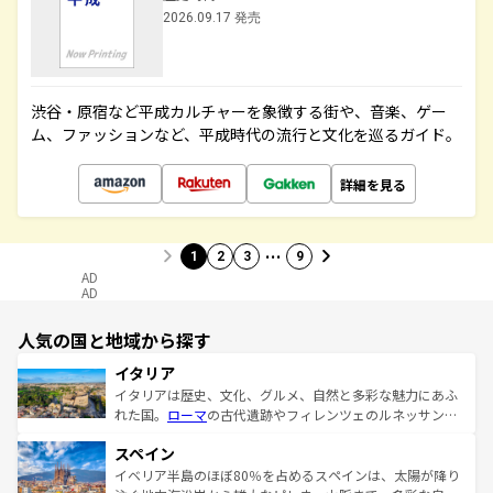
2026.09.17 発売
渋谷・原宿など平成カルチャーを象徴する街や、音楽、ゲー
ム、ファッションなど、平成時代の流行と文化を巡るガイド。
詳細を見る
…
1
2
3
9
AD
AD
人気の国と地域から探す
イタリア
イタリアは歴史、文化、グルメ、自然と多彩な魅力にあふ
れた国。
ローマ
の古代遺跡やフィレンツェのルネッサンス
美術、ヴェネツィアの運河など、歴史あるスポットはもち
スペイン
ろん、トスカーナの美しい田園風景やアマルフィ海岸の絶
景など、自然景観も見逃せない。観光の合間には、本場の
イベリア半島のほぼ80％を占めるスペインは、太陽が降り