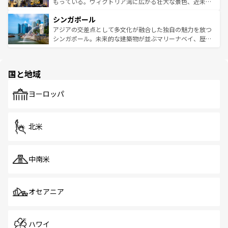
が旅行者を迎えてくれるので、きっと忘れられない旅にな
いビーチでリゾート気分を楽しむことができる。タイ料理
もっている。ヴィクトリア湾に広がる壮大な景色、近未来
るはずだ。 なお、新着のベトナム情報は
コンテンツ一覧
を
は世界的に有名で、屋台から高級レストランまで味覚を刺
的なアートスポット、そして歴史と現代が融合した町並
参照してほしい。
シンガポール
激する。気候は一年中温暖で、どの季節にも異なる楽しみ
み、どこを訪れても感動するはず。観光スポットが密集し
が待っている。親しみやすいタイの人々、仏教を中心とし
ており、効率よく見どころを回れるのも魅力。息をのむよ
アジアの交差点として多文化が融合した独自の魅力を放つ
た文化、そして多様な観光資源が、訪れる旅人を魅了し続
うな絶景から文化的な体験まで、香港を存分に楽しみ尽く
シンガポール。未来的な建築物が並ぶマリーナベイ、歴史
ける。 なお、新着のタイ情報は
コンテンツ一覧
を参照して
そう。 なお、新着の香港情報は
コンテンツ一覧
を参照して
と伝統を感じられるエスニックタウン、多数の緑豊かな公
ほしい。
ほしい。
園や自然保護区など、自然が調和した近代的な景観と文化
の多様性あふれるカラフルな町は、どこを歩いても新しい
国と地域
発見がある。さらに、治安のよさや充実した公共交通機関
も、旅行者にとっては魅力的なポイント。グルメも豊富
で、ホーカーズは地元の風情を楽しめる外せないスポット
ヨーロッパ
だ。訪れる人を飽きさせないシンガポールで、多様な魅力
を体感しよう。 なお、新着のシンガポール情報は
コンテン
ツ一覧
を参照してほしい。
北米
中南米
オセアニア
ハワイ