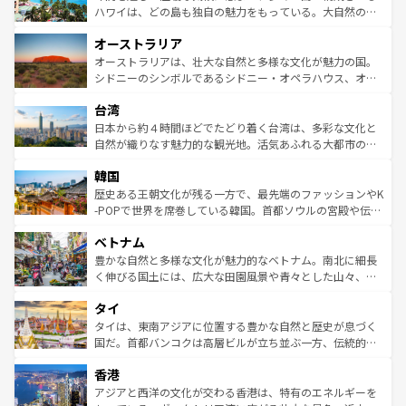
西部には大自然が広がり、グランドキャニオンやイエロー
ハワイは、どの島も独自の魅力をもっている。大自然の神
ストーン国立公園といった絶景が堪能できる。さらに、南
秘を感じたいなら、火山が生み出した壮大な景観を誇るハ
オーストラリア
部のニューオーリンズでは、音楽と美食が融合した独特の
ワイ島は見逃せない。また、定番の観光地といえばオアフ
文化が魅力。旅行者はアメリカの各地域で異なる魅力を楽
島だが、静かな自然を求めるならマウイ島やカウアイ島が
オーストラリアは、壮大な自然と多様な文化が魅力の国。
しみながら、その多様性と豊かな歴史を感じることができ
おすすめ。エメラルドグリーンに輝く海をはじめ、豊かな
シドニーのシンボルであるシドニー・オペラハウス、オー
るだろう。車でのロードトリップや列車の旅も、アメリカ
文化や歴史が息づいている。「アロハスピリット」と呼ば
ストラリア東海岸北部に広がる大サンゴ礁地帯グレートバ
ならではの贅沢な旅のスタイルだ。 なお、新着のアメリカ
台湾
れるおもてなしの心で訪れる人々を迎えてくれるハワイの
リアリーフや大陸中央部にそびえるウルル（エアーズロッ
情報は
コンテンツ一覧
を参照してほしい。
人々、おいしいローカルフードやハワイアンミュージッ
ク）、タスマニアの美しい原生林やケアンズの熱帯雨林な
日本から約４時間ほどでたどり着く台湾は、多彩な文化と
ク、伝統的なフラダンスなど、すべてがハワイの魅力を彩
ど、見どころがたくさん。また、カフェやワイン、オージ
自然が織りなす魅力的な観光地。活気あふれる大都市の台
っている。訪れるたびに新しい発見と感動が待っているハ
ービーフなどの食文化も豊かで、美味しいものであふれて
北やノスタルジックな町並みが人気な九份（ジォウフェ
ワイを、存分に味わってほしい。 なお、新着のハワイ情報
韓国
いる。アクティビティも充実しており、サーフィンやダイ
ン）、静ひつな山岳地帯である台湾東部など、都市の喧騒
は
コンテンツ一覧
を参照してほしい。
ビング、ハイキングなど、アウトドア好きにはたまらな
と山間の静けさが共存しており、訪れる人に新しい発見と
歴史ある王朝文化が残る一方で、最先端のファッションやK
い。オーストラリアの多彩な魅力を存分に味わいつくそ
驚きをもたらしてくれる。また、奥深い台湾の食文化も魅
-POPで世界を席巻している韓国。首都ソウルの宮殿や伝統
う。 なお、新着のオーストラリア情報は
コンテンツ一覧
を
力で、夜市などの屋台グルメから高級料理、ヘルシーで美
家屋が並ぶエリアでは韓国の歴史と文化に浸ることがで
参照してほしい。
ベトナム
容にもいいと評判のスイーツなど、バラエティ豊かな料理
き、地方に足を延ばせば四季折々の自然美を楽しむことが
が味わえる。 なお、新着の台湾情報は
コンテンツ一覧
を参
できる。そして、キムチや焼肉、絶品のストリートフード
豊かな自然と多様な文化が魅力的なベトナム。南北に細長
照してほしい。
まで、さまざまな韓国料理が待っている。夜には、韓国な
く伸びる国土には、広大な田園風景や青々とした山々、世
らではのナイトライフも堪能できる。あたたかいホスピタ
界遺産に登録された壮大な自然景観が点在し、都市部では
タイ
リティに包まれながら、韓国の多彩な魅力を心ゆくまで味
急速な発展と共に伝統が息づく。ハノイの古い町並みやホ
わってみてほしい。 なお、新着の韓国情報は
コンテンツ一
ーチミン市のフランス統治時代の建物も、独特の雰囲気を
タイは、東南アジアに位置する豊かな自然と歴史が息づく
覧
を参照してほしい。
醸し出している。また、バラエティの豊かさとおいしさで
国だ。首都バンコクは高層ビルが立ち並ぶ一方、伝統的な
世界中の食通を魅了してやまないベトナム料理も魅力のひ
寺院や市場がいたるところに点在し、古きよき文化と現代
香港
とつ。フォーやバインミー、ベトナムコーヒーなどは、ぜ
の活気が交差している。北部ではチェンマイなどの山岳地
ひ現地で味わいたい。どの地域を訪れてもあたたかい人々
帯で自然と触れ合い、南部ではプーケットやクラビの美し
アジアと西洋の文化が交わる香港は、特有のエネルギーを