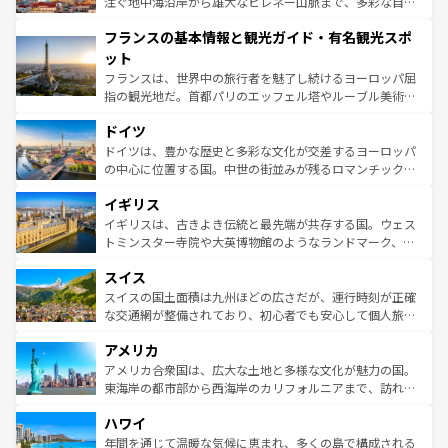
ピザやパスタなど、絶品のイタリア料理を堪能することも
注ぐ地中海沿岸から雄大なピレネー山脈まで、多彩な自然
できる。朝目覚めてから夜眠るまで、すべての瞬間を楽し
と文化が詰まったヨーロッパ屈指の旅行先だ。多様な地域
フランスの基本情報と観光ガイド・有名観光スポ
ませてくれるイタリアで、忘れられない旅をしてみよう！
文化が根付くこの国では、情熱的なフラメンコ、熱気あふ
なお、新着のイタリア情報は
コンテンツ一覧
を参照してほ
れる闘牛、そして美味しいタパスが生活の一部となってい
ット
しい。
る。首都マドリードの洗練された雰囲気や、バルセロナの
フランスは、世界中の旅行者を魅了し続けるヨーロッパ屈
アートに溢れた街角から、地方では古代ローマ遺跡や中世
指の観光地だ。首都パリのエッフェル塔やルーブル美術館
の城塞都市、穏やかなビーチリゾートまで多彩な表情を見
といった象徴的なスポットから、田舎町の古風な美しさま
せる。地方によって風土や気候が異なるスペインはその個
ドイツ
で、幅広い魅力が詰まっている。華麗な宮殿、歴史的な大
性で訪れる人を魅了する。 なお、新着のスペイン情報は
コ
聖堂、美しいビーチ、そして豊かな自然が、訪れる者を心
ドイツは、豊かな歴史と多彩な文化が交差するヨーロッパ
ンテンツ一覧
を参照してほしい。
から魅了する。また、フランスは美食の国としても知ら
の中心に位置する国。中世の街並みが残るロマンチック街
れ、フランス料理はユネスコ無形文化遺産にも登録されて
道から、未来を先取りするようなモダンな都市まで多様な
イギリス
いる。シャンパンの発祥地であるランス、プロヴァンスの
顔を持つこの国は、どこを歩いても飽きることがない。ベ
香り高いラベンダー畑など、多彩な楽しみ方が可能だ。さ
ルリンの文化的活気、バイエルン州のアルプスの絶景、そ
イギリスは、古きよき伝統と最先端が共存する国。ウェス
らに、パリ以外の地域にも魅力が溢れており、どの街角に
してライン川沿いのワイン畑といった風景は必見。ビール
トミンスター寺院や大英博物館のようなランドマーク、歴
も豊かな歴史と文化が息づいている。パリ以外の個性あふ
とソーセージを味わいながら地元の人と過ごす楽しい時間
史ある大学都市、美しい丘陵地帯や牧歌的な風景など、エ
れる地方に足を運ぶとそれぞれで全く異なる文化を体験で
スイス
は、お酒好きな人にはぜひ体験してほしい。 なお、新着の
リアごとに異なる魅力がある。また、優雅なアフタヌーン
きるだろう。 なお、新着のフランス情報は
コンテンツ一覧
ドイツ情報は
コンテンツ一覧
を参照してほしい。
ティー、ビール好きにはたまらない英国パブ、サッカー観
スイスの国土面積は九州ほどの広さだが、運行時刻が正確
を参照してほしい。
戦など、本場だからこそできる体験も豊富。イギリスを旅
な交通網が整備されており、初心者でも安心して個人旅行
して楽しみつくそう。 なお、新着のイギリス情報は
コンテ
を楽しめる。日本同様に時刻表どおりの旅が可能だ。中世
アメリカ
ンツ一覧
を参照してほしい。
の建物がそのまま残る町や、スイスならではのユニークな
博物館もあり、アルプス観光だけでなく町歩きも満喫する
アメリカ合衆国は、広大な土地と多様な文化が魅力の国。
ことができる。国民の所得が高いため物価も高いが、旅行
東海岸の都市部から西海岸のカリフォルニアまで、訪れる
者向けの交通パス提供のサービスもあり、うまく活用すれ
場所ごとに異なる風景と体験が待っている。ニューヨーク
ハワイ
ば市内交通費無料で観光を楽しむこともできる。 なお、新
のような巨大都市は、観光、ショッピング、エンターテイ
着のスイス情報は
コンテンツ一覧
を参照してほしい。
ンメントが詰まった刺激的なスポットだ。一方、アメリカ
年間を通じて温暖な気候に恵まれ、多くの島で構成される