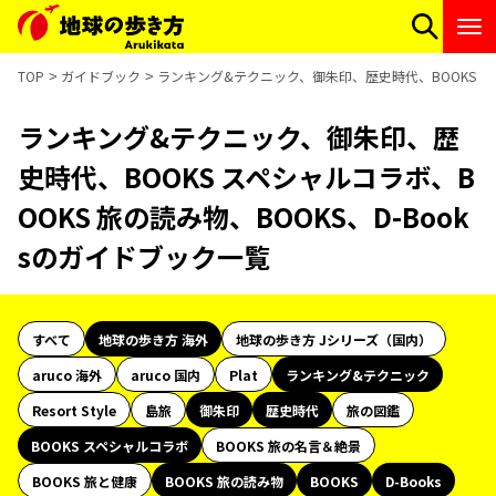
TOP
ガイドブック
ランキング&テクニック、御朱印、歴史時代、BOOKS スペ
ランキング&テクニック、御朱印、歴
史時代、BOOKS スペシャルコラボ、B
OOKS 旅の読み物、BOOKS、D-Book
sのガイドブック一覧
すべて
地球の歩き方 海外
地球の歩き方 Jシリーズ（国内）
aruco 海外
aruco 国内
Plat
ランキング&テクニック
Resort Style
島旅
御朱印
歴史時代
旅の図鑑
BOOKS スペシャルコラボ
BOOKS 旅の名言＆絶景
BOOKS 旅と健康
BOOKS 旅の読み物
BOOKS
D-Books