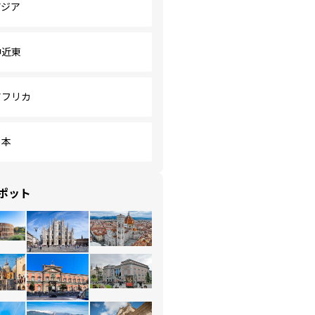
アジア
中近東
アフリカ
日本
ポット