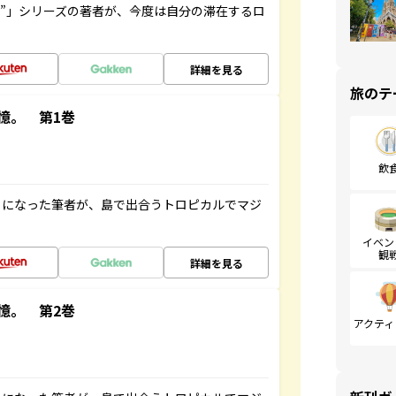
ト”」シリーズの著者が、今度は自分の滞在するロ
詳細を見る
旅のテ
憶。 第1巻
飲
とになった筆者が、島で出合うトロピカルでマジ
イベン
観
詳細を見る
憶。 第2巻
アクティ