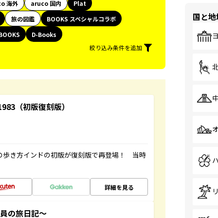
co 海外
aruco 国内
Plat
国と地
旅の図鑑
BOOKS スペシャルコラボ
BOOKS
D-Books
絞り込み条件を追加
-1983（初版復刻版）
球の歩き方インドの初版が復刻版で再登場！ 当時
詳細を見る
社員の旅日記～