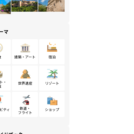
ーマ
食
建築・アート
宿泊
ト・
世界遺産
リゾート
戦
鉄道・
ビティ
ショップ
フライト