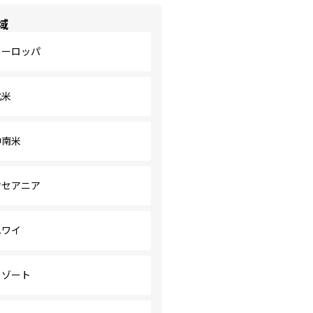
域
ヨーロッパ
北米
中南米
オセアニア
ハワイ
リゾート