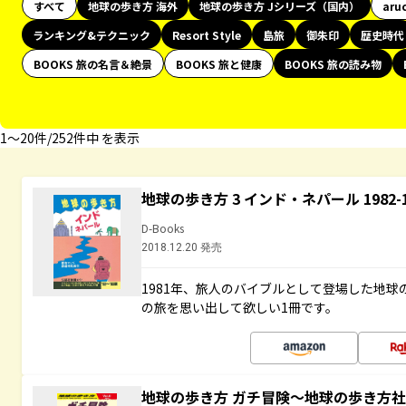
すべて
地球の歩き方 海外
地球の歩き方 Jシリーズ（国内）
aru
ランキング&テクニック
Resort Style
島旅
御朱印
歴史時代
BOOKS 旅の名言＆絶景
BOOKS 旅と健康
BOOKS 旅の読み物
1〜20件/252件中 を表示
地球の歩き方 3 インド・ネパール 1982
D-Books
2018.12.20 発売
1981年、旅人のバイブルとして登場した地
の旅を思い出して欲しい1冊です。
地球の歩き方 ガチ冒険～地球の歩き方