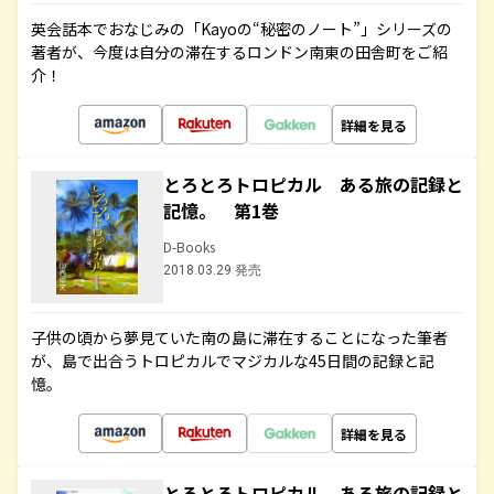
英会話本でおなじみの「Kayoの“秘密のノート”」シリーズの
著者が、今度は自分の滞在するロンドン南東の田舎町をご紹
介！
詳細を見る
とろとろトロピカル ある旅の記録と
記憶。 第1巻
D-Books
2018.03.29 発売
子供の頃から夢見ていた南の島に滞在することになった筆者
が、島で出合うトロピカルでマジカルな45日間の記録と記
憶。
詳細を見る
とろとろトロピカル ある旅の記録と