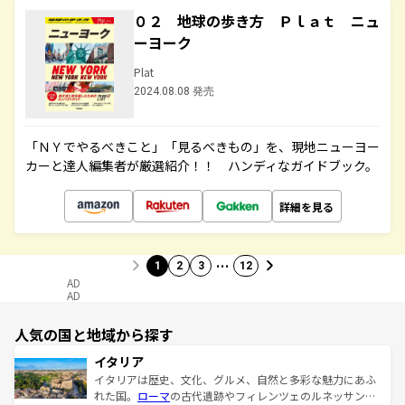
０２ 地球の歩き方 Ｐｌａｔ ニュ
ーヨーク
Plat
2024.08.08 発売
「ＮＹでやるべきこと」「見るべきもの」を、現地ニューヨー
カーと達人編集者が厳選紹介！！ ハンディなガイドブック。
詳細を見る
…
1
2
3
12
AD
AD
人気の国と地域から探す
イタリア
イタリアは歴史、文化、グルメ、自然と多彩な魅力にあふ
れた国。
ローマ
の古代遺跡やフィレンツェのルネッサンス