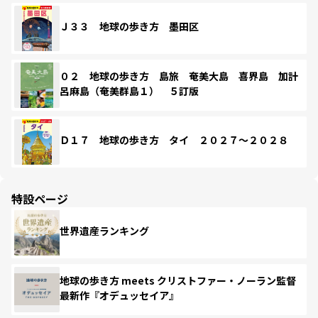
Ｊ３３ 地球の歩き方 墨田区
０２ 地球の歩き方 島旅 奄美大島 喜界島 加計
呂麻島（奄美群島１） ５訂版
Ｄ１７ 地球の歩き方 タイ ２０２７～２０２８
特設ページ
世界遺産ランキング
地球の歩き方 meets クリストファー・ノーラン監督
最新作『オデュッセイア』