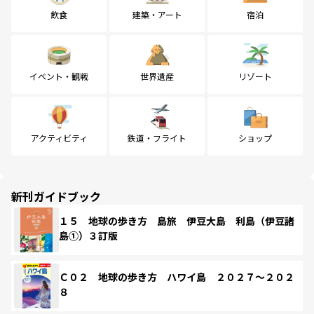
飲食
建築・アート
宿泊
イベント・観戦
世界遺産
リゾート
アクティビティ
鉄道・フライト
ショップ
新刊ガイドブック
１５ 地球の歩き方 島旅 伊豆大島 利島（伊豆諸
島①）３訂版
Ｃ０２ 地球の歩き方 ハワイ島 ２０２７～２０２
８