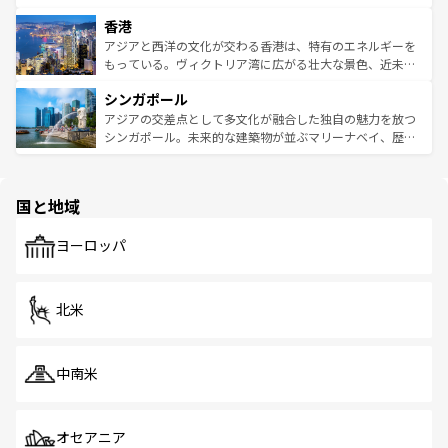
世界中の食通を魅了してやまないベトナム料理も魅力のひ
寺院や市場がいたるところに点在し、古きよき文化と現代
香港
とつ。フォーやバインミー、ベトナムコーヒーなどは、ぜ
の活気が交差している。北部ではチェンマイなどの山岳地
ひ現地で味わいたい。どの地域を訪れてもあたたかい人々
帯で自然と触れ合い、南部ではプーケットやクラビの美し
アジアと西洋の文化が交わる香港は、特有のエネルギーを
が旅行者を迎えてくれるので、きっと忘れられない旅にな
いビーチでリゾート気分を楽しむことができる。タイ料理
もっている。ヴィクトリア湾に広がる壮大な景色、近未来
るはずだ。 なお、新着のベトナム情報は
コンテンツ一覧
を
は世界的に有名で、屋台から高級レストランまで味覚を刺
的なアートスポット、そして歴史と現代が融合した町並
参照してほしい。
シンガポール
激する。気候は一年中温暖で、どの季節にも異なる楽しみ
み、どこを訪れても感動するはず。観光スポットが密集し
が待っている。親しみやすいタイの人々、仏教を中心とし
ており、効率よく見どころを回れるのも魅力。息をのむよ
アジアの交差点として多文化が融合した独自の魅力を放つ
た文化、そして多様な観光資源が、訪れる旅人を魅了し続
うな絶景から文化的な体験まで、香港を存分に楽しみ尽く
シンガポール。未来的な建築物が並ぶマリーナベイ、歴史
ける。 なお、新着のタイ情報は
コンテンツ一覧
を参照して
そう。 なお、新着の香港情報は
コンテンツ一覧
を参照して
と伝統を感じられるエスニックタウン、多数の緑豊かな公
ほしい。
ほしい。
園や自然保護区など、自然が調和した近代的な景観と文化
の多様性あふれるカラフルな町は、どこを歩いても新しい
国と地域
発見がある。さらに、治安のよさや充実した公共交通機関
も、旅行者にとっては魅力的なポイント。グルメも豊富
で、ホーカーズは地元の風情を楽しめる外せないスポット
ヨーロッパ
だ。訪れる人を飽きさせないシンガポールで、多様な魅力
を体感しよう。 なお、新着のシンガポール情報は
コンテン
ツ一覧
を参照してほしい。
北米
中南米
オセアニア