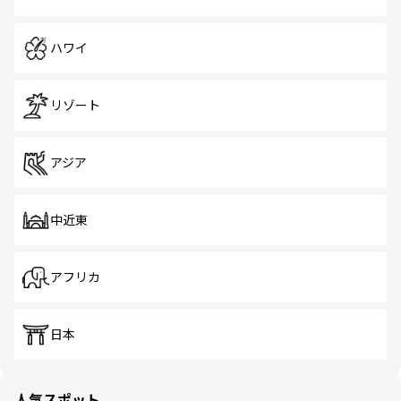
ハワイ
リゾート
アジア
中近東
アフリカ
日本
人気スポット