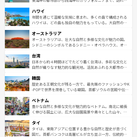
東海岸の都市部から西海岸のカリフォルニアまで、訪れる
者向けの交通パス提供のサービスもあり、うまく活用すれ
場所ごとに異なる風景と体験が待っている。ニューヨーク
ハワイ
ば市内交通費無料で観光を楽しむこともできる。 なお、新
のような巨大都市は、観光、ショッピング、エンターテイ
着のスイス情報は
コンテンツ一覧
を参照してほしい。
ンメントが詰まった刺激的なスポットだ。一方、アメリカ
年間を通じて温暖な気候に恵まれ、多くの島で構成される
西部には大自然が広がり、グランドキャニオンやイエロー
ハワイは、どの島も独自の魅力をもっている。大自然の神
ストーン国立公園といった絶景が堪能できる。さらに、南
秘を感じたいなら、火山が生み出した壮大な景観を誇るハ
オーストラリア
部のニューオーリンズでは、音楽と美食が融合した独特の
ワイ島は見逃せない。また、定番の観光地といえばオアフ
文化が魅力。旅行者はアメリカの各地域で異なる魅力を楽
島だが、静かな自然を求めるならマウイ島やカウアイ島が
オーストラリアは、壮大な自然と多様な文化が魅力の国。
しみながら、その多様性と豊かな歴史を感じることができ
おすすめ。エメラルドグリーンに輝く海をはじめ、豊かな
シドニーのシンボルであるシドニー・オペラハウス、オー
るだろう。車でのロードトリップや列車の旅も、アメリカ
文化や歴史が息づいている。「アロハスピリット」と呼ば
ストラリア東海岸北部に広がる大サンゴ礁地帯グレートバ
ならではの贅沢な旅のスタイルだ。 なお、新着のアメリカ
台湾
れるおもてなしの心で訪れる人々を迎えてくれるハワイの
リアリーフや大陸中央部にそびえるウルル（エアーズロッ
情報は
コンテンツ一覧
を参照してほしい。
人々、おいしいローカルフードやハワイアンミュージッ
ク）、タスマニアの美しい原生林やケアンズの熱帯雨林な
日本から約４時間ほどでたどり着く台湾は、多彩な文化と
ク、伝統的なフラダンスなど、すべてがハワイの魅力を彩
ど、見どころがたくさん。また、カフェやワイン、オージ
自然が織りなす魅力的な観光地。活気あふれる大都市の台
っている。訪れるたびに新しい発見と感動が待っているハ
ービーフなどの食文化も豊かで、美味しいものであふれて
北やノスタルジックな町並みが人気な九份（ジォウフェ
ワイを、存分に味わってほしい。 なお、新着のハワイ情報
韓国
いる。アクティビティも充実しており、サーフィンやダイ
ン）、静ひつな山岳地帯である台湾東部など、都市の喧騒
は
コンテンツ一覧
を参照してほしい。
ビング、ハイキングなど、アウトドア好きにはたまらな
と山間の静けさが共存しており、訪れる人に新しい発見と
歴史ある王朝文化が残る一方で、最先端のファッションやK
い。オーストラリアの多彩な魅力を存分に味わいつくそ
驚きをもたらしてくれる。また、奥深い台湾の食文化も魅
-POPで世界を席巻している韓国。首都ソウルの宮殿や伝統
う。 なお、新着のオーストラリア情報は
コンテンツ一覧
を
力で、夜市などの屋台グルメから高級料理、ヘルシーで美
家屋が並ぶエリアでは韓国の歴史と文化に浸ることがで
参照してほしい。
ベトナム
容にもいいと評判のスイーツなど、バラエティ豊かな料理
き、地方に足を延ばせば四季折々の自然美を楽しむことが
が味わえる。 なお、新着の台湾情報は
コンテンツ一覧
を参
できる。そして、キムチや焼肉、絶品のストリートフード
豊かな自然と多様な文化が魅力的なベトナム。南北に細長
照してほしい。
まで、さまざまな韓国料理が待っている。夜には、韓国な
く伸びる国土には、広大な田園風景や青々とした山々、世
らではのナイトライフも堪能できる。あたたかいホスピタ
界遺産に登録された壮大な自然景観が点在し、都市部では
タイ
リティに包まれながら、韓国の多彩な魅力を心ゆくまで味
急速な発展と共に伝統が息づく。ハノイの古い町並みやホ
わってみてほしい。 なお、新着の韓国情報は
コンテンツ一
ーチミン市のフランス統治時代の建物も、独特の雰囲気を
タイは、東南アジアに位置する豊かな自然と歴史が息づく
覧
を参照してほしい。
醸し出している。また、バラエティの豊かさとおいしさで
国だ。首都バンコクは高層ビルが立ち並ぶ一方、伝統的な