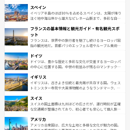
美術、ヴェネツィアの運河など、歴史あるスポットはもち
スペイン
ろん、トスカーナの美しい田園風景やアマルフィ海岸の絶
景など、自然景観も見逃せない。観光の合間には、本場の
イベリア半島のほぼ80％を占めるスペインは、太陽が降り
ピザやパスタなど、絶品のイタリア料理を堪能することも
注ぐ地中海沿岸から雄大なピレネー山脈まで、多彩な自然
できる。朝目覚めてから夜眠るまで、すべての瞬間を楽し
と文化が詰まったヨーロッパ屈指の旅行先だ。多様な地域
フランスの基本情報と観光ガイド・有名観光スポ
ませてくれるイタリアで、忘れられない旅をしてみよう！
文化が根付くこの国では、情熱的なフラメンコ、熱気あふ
なお、新着のイタリア情報は
コンテンツ一覧
を参照してほ
れる闘牛、そして美味しいタパスが生活の一部となってい
ット
しい。
る。首都マドリードの洗練された雰囲気や、バルセロナの
フランスは、世界中の旅行者を魅了し続けるヨーロッパ屈
アートに溢れた街角から、地方では古代ローマ遺跡や中世
指の観光地だ。首都パリのエッフェル塔やルーブル美術館
の城塞都市、穏やかなビーチリゾートまで多彩な表情を見
といった象徴的なスポットから、田舎町の古風な美しさま
せる。地方によって風土や気候が異なるスペインはその個
ドイツ
で、幅広い魅力が詰まっている。華麗な宮殿、歴史的な大
性で訪れる人を魅了する。 なお、新着のスペイン情報は
コ
聖堂、美しいビーチ、そして豊かな自然が、訪れる者を心
ドイツは、豊かな歴史と多彩な文化が交差するヨーロッパ
ンテンツ一覧
を参照してほしい。
から魅了する。また、フランスは美食の国としても知ら
の中心に位置する国。中世の街並みが残るロマンチック街
れ、フランス料理はユネスコ無形文化遺産にも登録されて
道から、未来を先取りするようなモダンな都市まで多様な
イギリス
いる。シャンパンの発祥地であるランス、プロヴァンスの
顔を持つこの国は、どこを歩いても飽きることがない。ベ
香り高いラベンダー畑など、多彩な楽しみ方が可能だ。さ
ルリンの文化的活気、バイエルン州のアルプスの絶景、そ
イギリスは、古きよき伝統と最先端が共存する国。ウェス
らに、パリ以外の地域にも魅力が溢れており、どの街角に
してライン川沿いのワイン畑といった風景は必見。ビール
トミンスター寺院や大英博物館のようなランドマーク、歴
も豊かな歴史と文化が息づいている。パリ以外の個性あふ
とソーセージを味わいながら地元の人と過ごす楽しい時間
史ある大学都市、美しい丘陵地帯や牧歌的な風景など、エ
れる地方に足を運ぶとそれぞれで全く異なる文化を体験で
スイス
は、お酒好きな人にはぜひ体験してほしい。 なお、新着の
リアごとに異なる魅力がある。また、優雅なアフタヌーン
きるだろう。 なお、新着のフランス情報は
コンテンツ一覧
ドイツ情報は
コンテンツ一覧
を参照してほしい。
ティー、ビール好きにはたまらない英国パブ、サッカー観
スイスの国土面積は九州ほどの広さだが、運行時刻が正確
を参照してほしい。
戦など、本場だからこそできる体験も豊富。イギリスを旅
な交通網が整備されており、初心者でも安心して個人旅行
して楽しみつくそう。 なお、新着のイギリス情報は
コンテ
を楽しめる。日本同様に時刻表どおりの旅が可能だ。中世
アメリカ
ンツ一覧
を参照してほしい。
の建物がそのまま残る町や、スイスならではのユニークな
博物館もあり、アルプス観光だけでなく町歩きも満喫する
アメリカ合衆国は、広大な土地と多様な文化が魅力の国。
ことができる。国民の所得が高いため物価も高いが、旅行