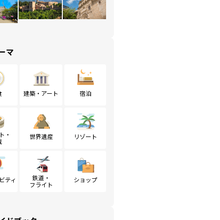
ーマ
食
建築・アート
宿泊
ト・
世界遺産
リゾート
戦
鉄道・
ビティ
ショップ
フライト