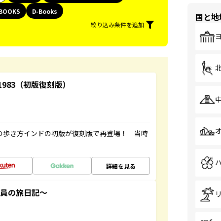
BOOKS
D-Books
国と地
絞り込み条件を追加
-1983（初版復刻版）
球の歩き方インドの初版が復刻版で再登場！ 当時
詳細を見る
社員の旅日記～