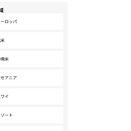
域
ヨーロッパ
北米
中南米
オセアニア
ハワイ
リゾート