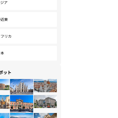
アジア
中近東
アフリカ
日本
ポット