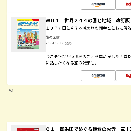
Ｗ０１ 世界２４４の国と地域 改訂版
１９７ヵ国と４７地域を旅の雑学とともに解
旅の図鑑
2024.07.18 発売
今こそ学びたい世界のことを集めました！首
に話したくなる旅の雑学も。
AD
０１ 御朱印でめぐる鎌倉のお寺 三十