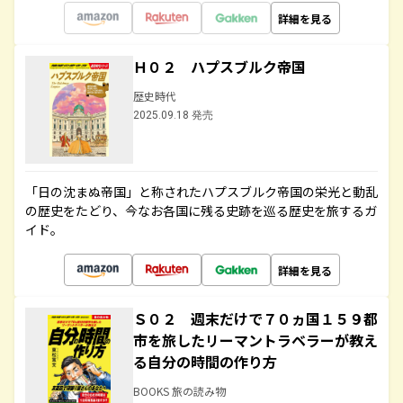
詳細を見る
Ｈ０２ ハプスブルク帝国
歴史時代
2025.09.18 発売
「日の沈まぬ帝国」と称されたハプスブルク帝国の栄光と動乱
の歴史をたどり、今なお各国に残る史跡を巡る歴史を旅するガ
イド。
詳細を見る
Ｓ０２ 週末だけで７０ヵ国１５９都
市を旅したリーマントラベラーが教え
る自分の時間の作り方
BOOKS 旅の読み物