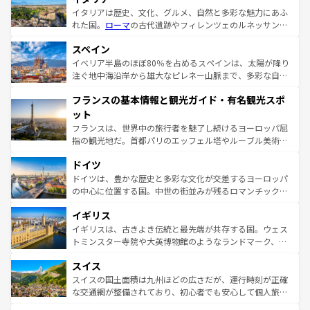
イタリアは歴史、文化、グルメ、自然と多彩な魅力にあふ
れた国。
ローマ
の古代遺跡やフィレンツェのルネッサンス
美術、ヴェネツィアの運河など、歴史あるスポットはもち
スペイン
ろん、トスカーナの美しい田園風景やアマルフィ海岸の絶
景など、自然景観も見逃せない。観光の合間には、本場の
イベリア半島のほぼ80％を占めるスペインは、太陽が降り
ピザやパスタなど、絶品のイタリア料理を堪能することも
注ぐ地中海沿岸から雄大なピレネー山脈まで、多彩な自然
できる。朝目覚めてから夜眠るまで、すべての瞬間を楽し
と文化が詰まったヨーロッパ屈指の旅行先だ。多様な地域
フランスの基本情報と観光ガイド・有名観光スポ
ませてくれるイタリアで、忘れられない旅をしてみよう！
文化が根付くこの国では、情熱的なフラメンコ、熱気あふ
なお、新着のイタリア情報は
コンテンツ一覧
を参照してほ
れる闘牛、そして美味しいタパスが生活の一部となってい
ット
しい。
る。首都マドリードの洗練された雰囲気や、バルセロナの
フランスは、世界中の旅行者を魅了し続けるヨーロッパ屈
アートに溢れた街角から、地方では古代ローマ遺跡や中世
指の観光地だ。首都パリのエッフェル塔やルーブル美術館
の城塞都市、穏やかなビーチリゾートまで多彩な表情を見
といった象徴的なスポットから、田舎町の古風な美しさま
せる。地方によって風土や気候が異なるスペインはその個
ドイツ
で、幅広い魅力が詰まっている。華麗な宮殿、歴史的な大
性で訪れる人を魅了する。 なお、新着のスペイン情報は
コ
聖堂、美しいビーチ、そして豊かな自然が、訪れる者を心
ドイツは、豊かな歴史と多彩な文化が交差するヨーロッパ
ンテンツ一覧
を参照してほしい。
から魅了する。また、フランスは美食の国としても知ら
の中心に位置する国。中世の街並みが残るロマンチック街
れ、フランス料理はユネスコ無形文化遺産にも登録されて
道から、未来を先取りするようなモダンな都市まで多様な
イギリス
いる。シャンパンの発祥地であるランス、プロヴァンスの
顔を持つこの国は、どこを歩いても飽きることがない。ベ
香り高いラベンダー畑など、多彩な楽しみ方が可能だ。さ
ルリンの文化的活気、バイエルン州のアルプスの絶景、そ
イギリスは、古きよき伝統と最先端が共存する国。ウェス
らに、パリ以外の地域にも魅力が溢れており、どの街角に
してライン川沿いのワイン畑といった風景は必見。ビール
トミンスター寺院や大英博物館のようなランドマーク、歴
も豊かな歴史と文化が息づいている。パリ以外の個性あふ
とソーセージを味わいながら地元の人と過ごす楽しい時間
史ある大学都市、美しい丘陵地帯や牧歌的な風景など、エ
れる地方に足を運ぶとそれぞれで全く異なる文化を体験で
スイス
は、お酒好きな人にはぜひ体験してほしい。 なお、新着の
リアごとに異なる魅力がある。また、優雅なアフタヌーン
きるだろう。 なお、新着のフランス情報は
コンテンツ一覧
ドイツ情報は
コンテンツ一覧
を参照してほしい。
ティー、ビール好きにはたまらない英国パブ、サッカー観
スイスの国土面積は九州ほどの広さだが、運行時刻が正確
を参照してほしい。
戦など、本場だからこそできる体験も豊富。イギリスを旅
な交通網が整備されており、初心者でも安心して個人旅行
して楽しみつくそう。 なお、新着のイギリス情報は
コンテ
を楽しめる。日本同様に時刻表どおりの旅が可能だ。中世