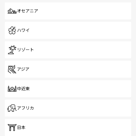
オセアニア
ハワイ
リゾート
アジア
中近東
アフリカ
日本