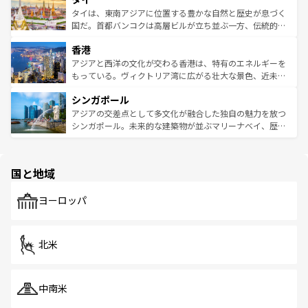
わってみてほしい。 なお、新着の韓国情報は
コンテンツ一
ーチミン市のフランス統治時代の建物も、独特の雰囲気を
タイは、東南アジアに位置する豊かな自然と歴史が息づく
覧
を参照してほしい。
醸し出している。また、バラエティの豊かさとおいしさで
国だ。首都バンコクは高層ビルが立ち並ぶ一方、伝統的な
世界中の食通を魅了してやまないベトナム料理も魅力のひ
寺院や市場がいたるところに点在し、古きよき文化と現代
香港
とつ。フォーやバインミー、ベトナムコーヒーなどは、ぜ
の活気が交差している。北部ではチェンマイなどの山岳地
ひ現地で味わいたい。どの地域を訪れてもあたたかい人々
帯で自然と触れ合い、南部ではプーケットやクラビの美し
アジアと西洋の文化が交わる香港は、特有のエネルギーを
が旅行者を迎えてくれるので、きっと忘れられない旅にな
いビーチでリゾート気分を楽しむことができる。タイ料理
もっている。ヴィクトリア湾に広がる壮大な景色、近未来
るはずだ。 なお、新着のベトナム情報は
コンテンツ一覧
を
は世界的に有名で、屋台から高級レストランまで味覚を刺
的なアートスポット、そして歴史と現代が融合した町並
参照してほしい。
シンガポール
激する。気候は一年中温暖で、どの季節にも異なる楽しみ
み、どこを訪れても感動するはず。観光スポットが密集し
が待っている。親しみやすいタイの人々、仏教を中心とし
ており、効率よく見どころを回れるのも魅力。息をのむよ
アジアの交差点として多文化が融合した独自の魅力を放つ
た文化、そして多様な観光資源が、訪れる旅人を魅了し続
うな絶景から文化的な体験まで、香港を存分に楽しみ尽く
シンガポール。未来的な建築物が並ぶマリーナベイ、歴史
ける。 なお、新着のタイ情報は
コンテンツ一覧
を参照して
そう。 なお、新着の香港情報は
コンテンツ一覧
を参照して
と伝統を感じられるエスニックタウン、多数の緑豊かな公
ほしい。
ほしい。
園や自然保護区など、自然が調和した近代的な景観と文化
の多様性あふれるカラフルな町は、どこを歩いても新しい
国と地域
発見がある。さらに、治安のよさや充実した公共交通機関
も、旅行者にとっては魅力的なポイント。グルメも豊富
で、ホーカーズは地元の風情を楽しめる外せないスポット
ヨーロッパ
だ。訪れる人を飽きさせないシンガポールで、多様な魅力
を体感しよう。 なお、新着のシンガポール情報は
コンテン
ツ一覧
を参照してほしい。
北米
中南米