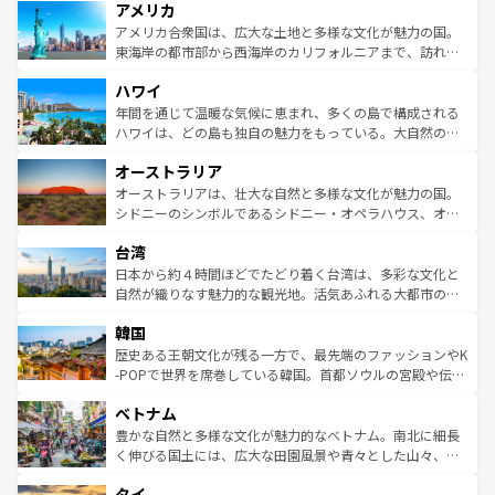
アメリカ
ンツ一覧
を参照してほしい。
の建物がそのまま残る町や、スイスならではのユニークな
博物館もあり、アルプス観光だけでなく町歩きも満喫する
アメリカ合衆国は、広大な土地と多様な文化が魅力の国。
ことができる。国民の所得が高いため物価も高いが、旅行
東海岸の都市部から西海岸のカリフォルニアまで、訪れる
者向けの交通パス提供のサービスもあり、うまく活用すれ
場所ごとに異なる風景と体験が待っている。ニューヨーク
ハワイ
ば市内交通費無料で観光を楽しむこともできる。 なお、新
のような巨大都市は、観光、ショッピング、エンターテイ
着のスイス情報は
コンテンツ一覧
を参照してほしい。
ンメントが詰まった刺激的なスポットだ。一方、アメリカ
年間を通じて温暖な気候に恵まれ、多くの島で構成される
西部には大自然が広がり、グランドキャニオンやイエロー
ハワイは、どの島も独自の魅力をもっている。大自然の神
ストーン国立公園といった絶景が堪能できる。さらに、南
秘を感じたいなら、火山が生み出した壮大な景観を誇るハ
オーストラリア
部のニューオーリンズでは、音楽と美食が融合した独特の
ワイ島は見逃せない。また、定番の観光地といえばオアフ
文化が魅力。旅行者はアメリカの各地域で異なる魅力を楽
島だが、静かな自然を求めるならマウイ島やカウアイ島が
オーストラリアは、壮大な自然と多様な文化が魅力の国。
しみながら、その多様性と豊かな歴史を感じることができ
おすすめ。エメラルドグリーンに輝く海をはじめ、豊かな
シドニーのシンボルであるシドニー・オペラハウス、オー
るだろう。車でのロードトリップや列車の旅も、アメリカ
文化や歴史が息づいている。「アロハスピリット」と呼ば
ストラリア東海岸北部に広がる大サンゴ礁地帯グレートバ
ならではの贅沢な旅のスタイルだ。 なお、新着のアメリカ
台湾
れるおもてなしの心で訪れる人々を迎えてくれるハワイの
リアリーフや大陸中央部にそびえるウルル（エアーズロッ
情報は
コンテンツ一覧
を参照してほしい。
人々、おいしいローカルフードやハワイアンミュージッ
ク）、タスマニアの美しい原生林やケアンズの熱帯雨林な
日本から約４時間ほどでたどり着く台湾は、多彩な文化と
ク、伝統的なフラダンスなど、すべてがハワイの魅力を彩
ど、見どころがたくさん。また、カフェやワイン、オージ
自然が織りなす魅力的な観光地。活気あふれる大都市の台
っている。訪れるたびに新しい発見と感動が待っているハ
ービーフなどの食文化も豊かで、美味しいものであふれて
北やノスタルジックな町並みが人気な九份（ジォウフェ
ワイを、存分に味わってほしい。 なお、新着のハワイ情報
韓国
いる。アクティビティも充実しており、サーフィンやダイ
ン）、静ひつな山岳地帯である台湾東部など、都市の喧騒
は
コンテンツ一覧
を参照してほしい。
ビング、ハイキングなど、アウトドア好きにはたまらな
と山間の静けさが共存しており、訪れる人に新しい発見と
歴史ある王朝文化が残る一方で、最先端のファッションやK
い。オーストラリアの多彩な魅力を存分に味わいつくそ
驚きをもたらしてくれる。また、奥深い台湾の食文化も魅
-POPで世界を席巻している韓国。首都ソウルの宮殿や伝統
う。 なお、新着のオーストラリア情報は
コンテンツ一覧
を
力で、夜市などの屋台グルメから高級料理、ヘルシーで美
家屋が並ぶエリアでは韓国の歴史と文化に浸ることがで
参照してほしい。
ベトナム
容にもいいと評判のスイーツなど、バラエティ豊かな料理
き、地方に足を延ばせば四季折々の自然美を楽しむことが
が味わえる。 なお、新着の台湾情報は
コンテンツ一覧
を参
できる。そして、キムチや焼肉、絶品のストリートフード
豊かな自然と多様な文化が魅力的なベトナム。南北に細長
照してほしい。
まで、さまざまな韓国料理が待っている。夜には、韓国な
く伸びる国土には、広大な田園風景や青々とした山々、世
らではのナイトライフも堪能できる。あたたかいホスピタ
界遺産に登録された壮大な自然景観が点在し、都市部では
タイ
リティに包まれながら、韓国の多彩な魅力を心ゆくまで味
急速な発展と共に伝統が息づく。ハノイの古い町並みやホ