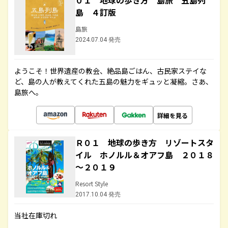
０１ 地球の歩き方 島旅 五島列
島 ４訂版
島旅
2024.07.04 発売
ようこそ！世界遺産の教会、絶品島ごはん、古民家ステイな
ど、島の人が教えてくれた五島の魅力をギュッと凝縮。さあ、
島旅へ。
詳細を見る
Ｒ０１ 地球の歩き方 リゾートスタ
イル ホノルル＆オアフ島 ２０１８
～２０１９
Resort Style
2017.10.04 発売
当社在庫切れ