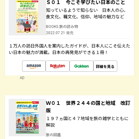
Ｓ０１ 今こそ学びたい日本のこと
知っているようで知らない 日本人の心、
食文化、職文化、信仰、地域の魅力など
BOOKS 旅の読み物
2022.07.21 発売
１万人の訪日外国人を案内したガイドが、日本人にこそ伝えた
い日本の魅力が満載。日本の再発見ができる１冊！
詳細を見る
AD
Ｗ０１ 世界２４４の国と地域 改訂
版
１９７ヵ国と４７地域を旅の雑学とともに
解説
旅の図鑑