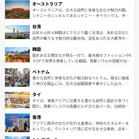
オーストラリア
部のニューオーリンズでは、音楽と美食が融合した独特の
ワイ島は見逃せない。また、定番の観光地といえばオアフ
文化が魅力。旅行者はアメリカの各地域で異なる魅力を楽
島だが、静かな自然を求めるならマウイ島やカウアイ島が
オーストラリアは、壮大な自然と多様な文化が魅力の国。
しみながら、その多様性と豊かな歴史を感じることができ
おすすめ。エメラルドグリーンに輝く海をはじめ、豊かな
シドニーのシンボルであるシドニー・オペラハウス、オー
るだろう。車でのロードトリップや列車の旅も、アメリカ
文化や歴史が息づいている。「アロハスピリット」と呼ば
ストラリア東海岸北部に広がる大サンゴ礁地帯グレートバ
ならではの贅沢な旅のスタイルだ。 なお、新着のアメリカ
台湾
れるおもてなしの心で訪れる人々を迎えてくれるハワイの
リアリーフや大陸中央部にそびえるウルル（エアーズロッ
情報は
コンテンツ一覧
を参照してほしい。
人々、おいしいローカルフードやハワイアンミュージッ
ク）、タスマニアの美しい原生林やケアンズの熱帯雨林な
日本から約４時間ほどでたどり着く台湾は、多彩な文化と
ク、伝統的なフラダンスなど、すべてがハワイの魅力を彩
ど、見どころがたくさん。また、カフェやワイン、オージ
自然が織りなす魅力的な観光地。活気あふれる大都市の台
っている。訪れるたびに新しい発見と感動が待っているハ
ービーフなどの食文化も豊かで、美味しいものであふれて
北やノスタルジックな町並みが人気な九份（ジォウフェ
ワイを、存分に味わってほしい。 なお、新着のハワイ情報
韓国
いる。アクティビティも充実しており、サーフィンやダイ
ン）、静ひつな山岳地帯である台湾東部など、都市の喧騒
は
コンテンツ一覧
を参照してほしい。
ビング、ハイキングなど、アウトドア好きにはたまらな
と山間の静けさが共存しており、訪れる人に新しい発見と
歴史ある王朝文化が残る一方で、最先端のファッションやK
い。オーストラリアの多彩な魅力を存分に味わいつくそ
驚きをもたらしてくれる。また、奥深い台湾の食文化も魅
-POPで世界を席巻している韓国。首都ソウルの宮殿や伝統
う。 なお、新着のオーストラリア情報は
コンテンツ一覧
を
力で、夜市などの屋台グルメから高級料理、ヘルシーで美
家屋が並ぶエリアでは韓国の歴史と文化に浸ることがで
参照してほしい。
ベトナム
容にもいいと評判のスイーツなど、バラエティ豊かな料理
き、地方に足を延ばせば四季折々の自然美を楽しむことが
が味わえる。 なお、新着の台湾情報は
コンテンツ一覧
を参
できる。そして、キムチや焼肉、絶品のストリートフード
豊かな自然と多様な文化が魅力的なベトナム。南北に細長
照してほしい。
まで、さまざまな韓国料理が待っている。夜には、韓国な
く伸びる国土には、広大な田園風景や青々とした山々、世
らではのナイトライフも堪能できる。あたたかいホスピタ
界遺産に登録された壮大な自然景観が点在し、都市部では
タイ
リティに包まれながら、韓国の多彩な魅力を心ゆくまで味
急速な発展と共に伝統が息づく。ハノイの古い町並みやホ
わってみてほしい。 なお、新着の韓国情報は
コンテンツ一
ーチミン市のフランス統治時代の建物も、独特の雰囲気を
タイは、東南アジアに位置する豊かな自然と歴史が息づく
覧
を参照してほしい。
醸し出している。また、バラエティの豊かさとおいしさで
国だ。首都バンコクは高層ビルが立ち並ぶ一方、伝統的な
世界中の食通を魅了してやまないベトナム料理も魅力のひ
寺院や市場がいたるところに点在し、古きよき文化と現代
香港
とつ。フォーやバインミー、ベトナムコーヒーなどは、ぜ
の活気が交差している。北部ではチェンマイなどの山岳地
ひ現地で味わいたい。どの地域を訪れてもあたたかい人々
帯で自然と触れ合い、南部ではプーケットやクラビの美し
アジアと西洋の文化が交わる香港は、特有のエネルギーを
が旅行者を迎えてくれるので、きっと忘れられない旅にな
いビーチでリゾート気分を楽しむことができる。タイ料理
もっている。ヴィクトリア湾に広がる壮大な景色、近未来
るはずだ。 なお、新着のベトナム情報は
コンテンツ一覧
を
は世界的に有名で、屋台から高級レストランまで味覚を刺
的なアートスポット、そして歴史と現代が融合した町並