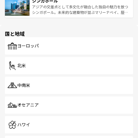
参照してほしい。
シンガポール
激する。気候は一年中温暖で、どの季節にも異なる楽しみ
み、どこを訪れても感動するはず。観光スポットが密集し
が待っている。親しみやすいタイの人々、仏教を中心とし
ており、効率よく見どころを回れるのも魅力。息をのむよ
アジアの交差点として多文化が融合した独自の魅力を放つ
た文化、そして多様な観光資源が、訪れる旅人を魅了し続
うな絶景から文化的な体験まで、香港を存分に楽しみ尽く
シンガポール。未来的な建築物が並ぶマリーナベイ、歴史
ける。 なお、新着のタイ情報は
コンテンツ一覧
を参照して
そう。 なお、新着の香港情報は
コンテンツ一覧
を参照して
と伝統を感じられるエスニックタウン、多数の緑豊かな公
ほしい。
ほしい。
園や自然保護区など、自然が調和した近代的な景観と文化
の多様性あふれるカラフルな町は、どこを歩いても新しい
国と地域
発見がある。さらに、治安のよさや充実した公共交通機関
も、旅行者にとっては魅力的なポイント。グルメも豊富
で、ホーカーズは地元の風情を楽しめる外せないスポット
ヨーロッパ
だ。訪れる人を飽きさせないシンガポールで、多様な魅力
を体感しよう。 なお、新着のシンガポール情報は
コンテン
ツ一覧
を参照してほしい。
北米
中南米
オセアニア
ハワイ