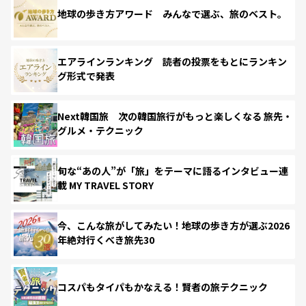
地球の歩き方アワード みんなで選ぶ、旅のベスト。
エアラインランキング 読者の投票をもとにランキン
グ形式で発表
Next韓国旅 次の韓国旅行がもっと楽しくなる 旅先・
グルメ・テクニック
旬な“あの人”が「旅」をテーマに語るインタビュー連
載 MY TRAVEL STORY
今、こんな旅がしてみたい！地球の歩き方が選ぶ2026
年絶対行くべき旅先30
コスパもタイパもかなえる！賢者の旅テクニック