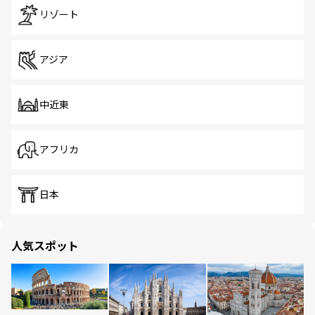
リゾート
アジア
中近東
アフリカ
日本
人気スポット