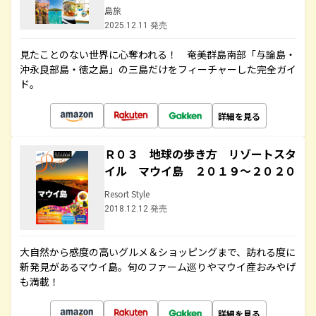
島旅
2025.12.11 発売
見たことのない世界に心奪われる！ 奄美群島南部「与論島・
沖永良部島・徳之島」の三島だけをフィーチャーした完全ガイ
ド。
詳細を見る
Ｒ０３ 地球の歩き方 リゾートスタ
イル マウイ島 ２０１９～２０２０
Resort Style
2018.12.12 発売
大自然から感度の高いグルメ＆ショッピングまで、訪れる度に
新発見があるマウイ島。旬のファーム巡りやマウイ産おみやげ
も満載！
詳細を見る