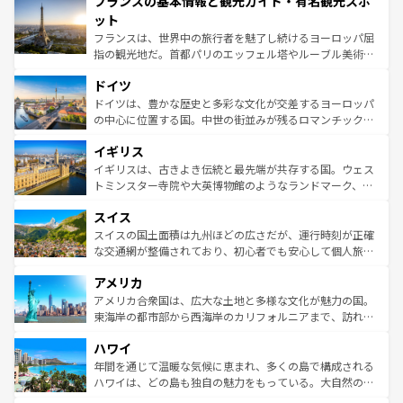
フランスの基本情報と観光ガイド・有名観光スポ
ませてくれるイタリアで、忘れられない旅をしてみよう！
文化が根付くこの国では、情熱的なフラメンコ、熱気あふ
なお、新着のイタリア情報は
コンテンツ一覧
を参照してほ
れる闘牛、そして美味しいタパスが生活の一部となってい
ット
しい。
る。首都マドリードの洗練された雰囲気や、バルセロナの
フランスは、世界中の旅行者を魅了し続けるヨーロッパ屈
アートに溢れた街角から、地方では古代ローマ遺跡や中世
指の観光地だ。首都パリのエッフェル塔やルーブル美術館
の城塞都市、穏やかなビーチリゾートまで多彩な表情を見
といった象徴的なスポットから、田舎町の古風な美しさま
せる。地方によって風土や気候が異なるスペインはその個
ドイツ
で、幅広い魅力が詰まっている。華麗な宮殿、歴史的な大
性で訪れる人を魅了する。 なお、新着のスペイン情報は
コ
聖堂、美しいビーチ、そして豊かな自然が、訪れる者を心
ドイツは、豊かな歴史と多彩な文化が交差するヨーロッパ
ンテンツ一覧
を参照してほしい。
から魅了する。また、フランスは美食の国としても知ら
の中心に位置する国。中世の街並みが残るロマンチック街
れ、フランス料理はユネスコ無形文化遺産にも登録されて
道から、未来を先取りするようなモダンな都市まで多様な
イギリス
いる。シャンパンの発祥地であるランス、プロヴァンスの
顔を持つこの国は、どこを歩いても飽きることがない。ベ
香り高いラベンダー畑など、多彩な楽しみ方が可能だ。さ
ルリンの文化的活気、バイエルン州のアルプスの絶景、そ
イギリスは、古きよき伝統と最先端が共存する国。ウェス
らに、パリ以外の地域にも魅力が溢れており、どの街角に
してライン川沿いのワイン畑といった風景は必見。ビール
トミンスター寺院や大英博物館のようなランドマーク、歴
も豊かな歴史と文化が息づいている。パリ以外の個性あふ
とソーセージを味わいながら地元の人と過ごす楽しい時間
史ある大学都市、美しい丘陵地帯や牧歌的な風景など、エ
れる地方に足を運ぶとそれぞれで全く異なる文化を体験で
スイス
は、お酒好きな人にはぜひ体験してほしい。 なお、新着の
リアごとに異なる魅力がある。また、優雅なアフタヌーン
きるだろう。 なお、新着のフランス情報は
コンテンツ一覧
ドイツ情報は
コンテンツ一覧
を参照してほしい。
ティー、ビール好きにはたまらない英国パブ、サッカー観
スイスの国土面積は九州ほどの広さだが、運行時刻が正確
を参照してほしい。
戦など、本場だからこそできる体験も豊富。イギリスを旅
な交通網が整備されており、初心者でも安心して個人旅行
して楽しみつくそう。 なお、新着のイギリス情報は
コンテ
を楽しめる。日本同様に時刻表どおりの旅が可能だ。中世
アメリカ
ンツ一覧
を参照してほしい。
の建物がそのまま残る町や、スイスならではのユニークな
博物館もあり、アルプス観光だけでなく町歩きも満喫する
アメリカ合衆国は、広大な土地と多様な文化が魅力の国。
ことができる。国民の所得が高いため物価も高いが、旅行
東海岸の都市部から西海岸のカリフォルニアまで、訪れる
者向けの交通パス提供のサービスもあり、うまく活用すれ
場所ごとに異なる風景と体験が待っている。ニューヨーク
ハワイ
ば市内交通費無料で観光を楽しむこともできる。 なお、新
のような巨大都市は、観光、ショッピング、エンターテイ
着のスイス情報は
コンテンツ一覧
を参照してほしい。
ンメントが詰まった刺激的なスポットだ。一方、アメリカ
年間を通じて温暖な気候に恵まれ、多くの島で構成される
西部には大自然が広がり、グランドキャニオンやイエロー
ハワイは、どの島も独自の魅力をもっている。大自然の神
ストーン国立公園といった絶景が堪能できる。さらに、南
秘を感じたいなら、火山が生み出した壮大な景観を誇るハ