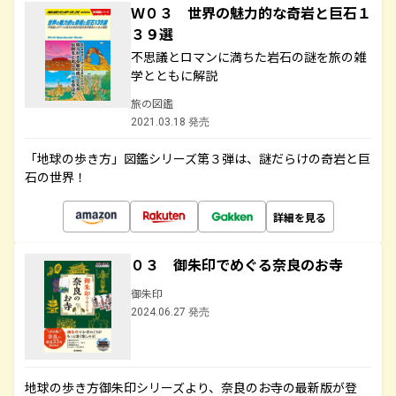
Ｗ０３ 世界の魅力的な奇岩と巨石１
３９選
不思議とロマンに満ちた岩石の謎を旅の雑
学とともに解説
旅の図鑑
2021.03.18 発売
「地球の歩き方」図鑑シリーズ第３弾は、謎だらけの奇岩と巨
石の世界！
詳細を見る
０３ 御朱印でめぐる奈良のお寺
御朱印
2024.06.27 発売
地球の歩き方御朱印シリーズより、奈良のお寺の最新版が登