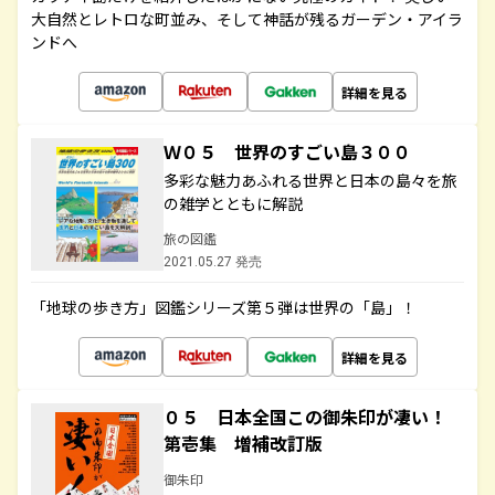
大自然とレトロな町並み、そして神話が残るガーデン・アイラ
ンドへ
詳細を見る
Ｗ０５ 世界のすごい島３００
多彩な魅力あふれる世界と日本の島々を旅
の雑学とともに解説
旅の図鑑
2021.05.27 発売
「地球の歩き方」図鑑シリーズ第５弾は世界の「島」！
詳細を見る
０５ 日本全国この御朱印が凄い！
第壱集 増補改訂版
御朱印