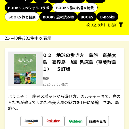
BOOKS スペシャルコラボ
BOOKS 旅の名言＆絶景
BOOKS 旅と健康
BOOKS 旅の読み物
BOOKS
D-Books
絞り込み条件を追加
21〜40件/331件中 を表示
０２ 地球の歩き方 島旅 奄美大
島 喜界島 加計呂麻島（奄美群島
１） ５訂版
島旅
2026.08.06 発売
ようこそ！ 絶景スポットから遊び方、カルチャーまで、島の
人たちが教えてくれた奄美大島の魅力を1冊に凝縮。さあ、島
旅へ。
詳細を見る