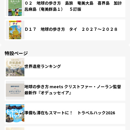
０２ 地球の歩き方 島旅 奄美大島 喜界島 加計
呂麻島（奄美群島１） ５訂版
Ｄ１７ 地球の歩き方 タイ ２０２７～２０２８
特設ページ
世界遺産ランキング
地球の歩き方 meets クリストファー・ノーラン監督
最新作『オデュッセイア』
準備も滞在もスマートに！ トラベルハック2026