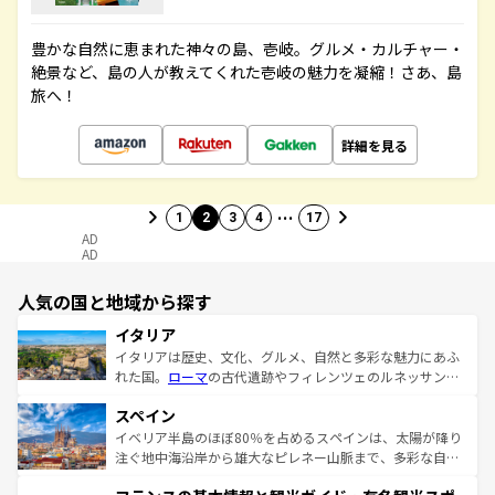
豊かな自然に恵まれた神々の島、壱岐。グルメ・カルチャー・
絶景など、島の人が教えてくれた壱岐の魅力を凝縮！さあ、島
旅へ！
詳細を見る
…
1
2
3
4
17
AD
AD
人気の国と地域から探す
イタリア
イタリアは歴史、文化、グルメ、自然と多彩な魅力にあふ
れた国。
ローマ
の古代遺跡やフィレンツェのルネッサンス
美術、ヴェネツィアの運河など、歴史あるスポットはもち
スペイン
ろん、トスカーナの美しい田園風景やアマルフィ海岸の絶
景など、自然景観も見逃せない。観光の合間には、本場の
イベリア半島のほぼ80％を占めるスペインは、太陽が降り
ピザやパスタなど、絶品のイタリア料理を堪能することも
注ぐ地中海沿岸から雄大なピレネー山脈まで、多彩な自然
できる。朝目覚めてから夜眠るまで、すべての瞬間を楽し
と文化が詰まったヨーロッパ屈指の旅行先だ。多様な地域