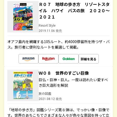
Ｒ０７ 地球の歩き方 リゾートスタ
イル ハワイ バスの旅 ２０２０～
２０２１
Resort Style
2019.11.06 発売
オアフ島内を網羅する105ルート、約4000停留所を持つザ・バ
ス。旅行者に便利なルートを厳選して掲載。
詳細を見る
Ｗ０８ 世界のすごい巨像
巨仏・巨神・巨人。一度は訪れたい愛すべ
き巨大造形を解説
旅の図鑑
2021.08.12 発売
「地球の歩き方」図鑑シリーズ第８弾は、でっかい像・巨像で
す。世界のあちこちでさまざまな人々が色々な意図を持って立