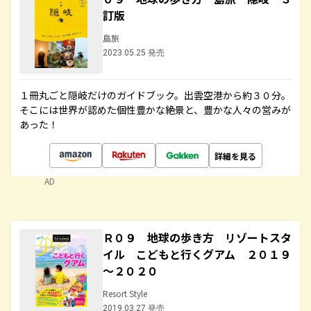
訂版
島旅
2023.05.25 発売
１冊丸ごと隠岐だけのガイドブック。出雲空港から約３０分。
そこには世界が認めた個性豊かな絶景と、豊かな人々の営みが
あった！
詳細を見る
AD
Ｒ０９ 地球の歩き方 リゾートスタ
イル こどもと行くグアム ２０１９
～２０２０
Resort Style
2019.03.27 発売