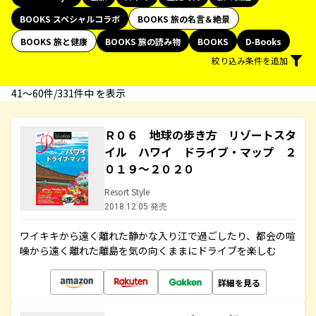
BOOKS スペシャルコラボ
BOOKS 旅の名言＆絶景
BOOKS 旅と健康
BOOKS 旅の読み物
BOOKS
D-Books
絞り込み条件を追加
41〜60件/331件中 を表示
Ｒ０６ 地球の歩き方 リゾートスタ
イル ハワイ ドライブ・マップ ２
０１９～２０２０
Resort Style
2018.12.05 発売
ワイキキから遠く離れた静かな入り江で過ごしたり、都会の喧
噪から遠く離れた離島を気の向くままにドライブを楽しむ
詳細を見る