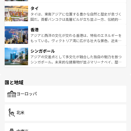
らではのナイトライフも堪能できる。あたたかいホスピタ
界遺産に登録された壮大な自然景観が点在し、都市部では
タイ
リティに包まれながら、韓国の多彩な魅力を心ゆくまで味
急速な発展と共に伝統が息づく。ハノイの古い町並みやホ
わってみてほしい。 なお、新着の韓国情報は
コンテンツ一
ーチミン市のフランス統治時代の建物も、独特の雰囲気を
タイは、東南アジアに位置する豊かな自然と歴史が息づく
覧
を参照してほしい。
醸し出している。また、バラエティの豊かさとおいしさで
国だ。首都バンコクは高層ビルが立ち並ぶ一方、伝統的な
世界中の食通を魅了してやまないベトナム料理も魅力のひ
寺院や市場がいたるところに点在し、古きよき文化と現代
香港
とつ。フォーやバインミー、ベトナムコーヒーなどは、ぜ
の活気が交差している。北部ではチェンマイなどの山岳地
ひ現地で味わいたい。どの地域を訪れてもあたたかい人々
帯で自然と触れ合い、南部ではプーケットやクラビの美し
アジアと西洋の文化が交わる香港は、特有のエネルギーを
が旅行者を迎えてくれるので、きっと忘れられない旅にな
いビーチでリゾート気分を楽しむことができる。タイ料理
もっている。ヴィクトリア湾に広がる壮大な景色、近未来
るはずだ。 なお、新着のベトナム情報は
コンテンツ一覧
を
は世界的に有名で、屋台から高級レストランまで味覚を刺
的なアートスポット、そして歴史と現代が融合した町並
参照してほしい。
シンガポール
激する。気候は一年中温暖で、どの季節にも異なる楽しみ
み、どこを訪れても感動するはず。観光スポットが密集し
が待っている。親しみやすいタイの人々、仏教を中心とし
ており、効率よく見どころを回れるのも魅力。息をのむよ
アジアの交差点として多文化が融合した独自の魅力を放つ
た文化、そして多様な観光資源が、訪れる旅人を魅了し続
うな絶景から文化的な体験まで、香港を存分に楽しみ尽く
シンガポール。未来的な建築物が並ぶマリーナベイ、歴史
ける。 なお、新着のタイ情報は
コンテンツ一覧
を参照して
そう。 なお、新着の香港情報は
コンテンツ一覧
を参照して
と伝統を感じられるエスニックタウン、多数の緑豊かな公
ほしい。
ほしい。
園や自然保護区など、自然が調和した近代的な景観と文化
の多様性あふれるカラフルな町は、どこを歩いても新しい
国と地域
発見がある。さらに、治安のよさや充実した公共交通機関
も、旅行者にとっては魅力的なポイント。グルメも豊富
で、ホーカーズは地元の風情を楽しめる外せないスポット
ヨーロッパ
だ。訪れる人を飽きさせないシンガポールで、多様な魅力
を体感しよう。 なお、新着のシンガポール情報は
コンテン
ツ一覧
を参照してほしい。
北米