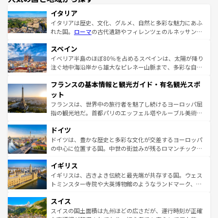
イタリア
イタリアは歴史、文化、グルメ、自然と多彩な魅力にあふ
れた国。
ローマ
の古代遺跡やフィレンツェのルネッサンス
美術、ヴェネツィアの運河など、歴史あるスポットはもち
スペイン
ろん、トスカーナの美しい田園風景やアマルフィ海岸の絶
景など、自然景観も見逃せない。観光の合間には、本場の
イベリア半島のほぼ80％を占めるスペインは、太陽が降り
ピザやパスタなど、絶品のイタリア料理を堪能することも
注ぐ地中海沿岸から雄大なピレネー山脈まで、多彩な自然
できる。朝目覚めてから夜眠るまで、すべての瞬間を楽し
と文化が詰まったヨーロッパ屈指の旅行先だ。多様な地域
フランスの基本情報と観光ガイド・有名観光スポ
ませてくれるイタリアで、忘れられない旅をしてみよう！
文化が根付くこの国では、情熱的なフラメンコ、熱気あふ
なお、新着のイタリア情報は
コンテンツ一覧
を参照してほ
れる闘牛、そして美味しいタパスが生活の一部となってい
ット
しい。
る。首都マドリードの洗練された雰囲気や、バルセロナの
フランスは、世界中の旅行者を魅了し続けるヨーロッパ屈
アートに溢れた街角から、地方では古代ローマ遺跡や中世
指の観光地だ。首都パリのエッフェル塔やルーブル美術館
の城塞都市、穏やかなビーチリゾートまで多彩な表情を見
といった象徴的なスポットから、田舎町の古風な美しさま
せる。地方によって風土や気候が異なるスペインはその個
ドイツ
で、幅広い魅力が詰まっている。華麗な宮殿、歴史的な大
性で訪れる人を魅了する。 なお、新着のスペイン情報は
コ
聖堂、美しいビーチ、そして豊かな自然が、訪れる者を心
ドイツは、豊かな歴史と多彩な文化が交差するヨーロッパ
ンテンツ一覧
を参照してほしい。
から魅了する。また、フランスは美食の国としても知ら
の中心に位置する国。中世の街並みが残るロマンチック街
れ、フランス料理はユネスコ無形文化遺産にも登録されて
道から、未来を先取りするようなモダンな都市まで多様な
イギリス
いる。シャンパンの発祥地であるランス、プロヴァンスの
顔を持つこの国は、どこを歩いても飽きることがない。ベ
香り高いラベンダー畑など、多彩な楽しみ方が可能だ。さ
ルリンの文化的活気、バイエルン州のアルプスの絶景、そ
イギリスは、古きよき伝統と最先端が共存する国。ウェス
らに、パリ以外の地域にも魅力が溢れており、どの街角に
してライン川沿いのワイン畑といった風景は必見。ビール
トミンスター寺院や大英博物館のようなランドマーク、歴
も豊かな歴史と文化が息づいている。パリ以外の個性あふ
とソーセージを味わいながら地元の人と過ごす楽しい時間
史ある大学都市、美しい丘陵地帯や牧歌的な風景など、エ
れる地方に足を運ぶとそれぞれで全く異なる文化を体験で
スイス
は、お酒好きな人にはぜひ体験してほしい。 なお、新着の
リアごとに異なる魅力がある。また、優雅なアフタヌーン
きるだろう。 なお、新着のフランス情報は
コンテンツ一覧
ドイツ情報は
コンテンツ一覧
を参照してほしい。
ティー、ビール好きにはたまらない英国パブ、サッカー観
スイスの国土面積は九州ほどの広さだが、運行時刻が正確
を参照してほしい。