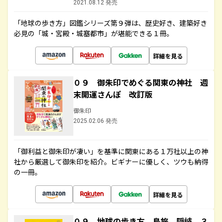
2021.08.12 発売
「地球の歩き方」図鑑シリーズ第９弾は、歴史好き、建築好き
必見の「城・宮殿・城塞都市」が堪能できる１冊。
詳細を見る
０９ 御朱印でめぐる関東の神社 週
末開運さんぽ 改訂版
御朱印
2025.02.06 発売
「御利益と御朱印が凄い」を基準に関東にある１万社以上の神
社から厳選して御朱印を紹介。ビギナーに優しく、ツウも納得
の一冊。
詳細を見る
０９ 地球の歩き方 島旅 隠岐 ３