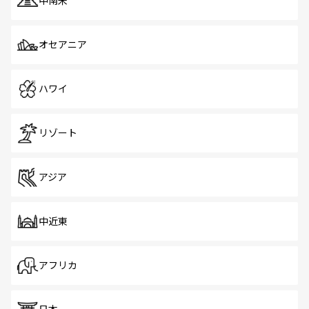
中南米
オセアニア
ハワイ
リゾート
アジア
中近東
アフリカ