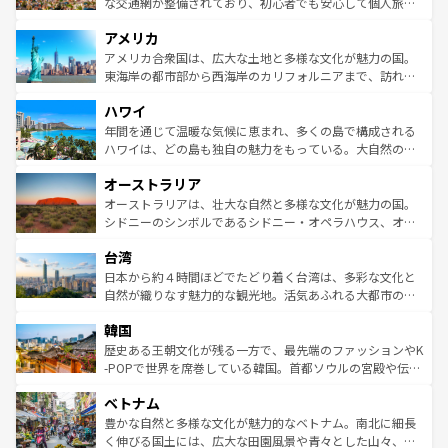
戦など、本場だからこそできる体験も豊富。イギリスを旅
な交通網が整備されており、初心者でも安心して個人旅行
して楽しみつくそう。 なお、新着のイギリス情報は
コンテ
を楽しめる。日本同様に時刻表どおりの旅が可能だ。中世
アメリカ
ンツ一覧
を参照してほしい。
の建物がそのまま残る町や、スイスならではのユニークな
博物館もあり、アルプス観光だけでなく町歩きも満喫する
アメリカ合衆国は、広大な土地と多様な文化が魅力の国。
ことができる。国民の所得が高いため物価も高いが、旅行
東海岸の都市部から西海岸のカリフォルニアまで、訪れる
者向けの交通パス提供のサービスもあり、うまく活用すれ
場所ごとに異なる風景と体験が待っている。ニューヨーク
ハワイ
ば市内交通費無料で観光を楽しむこともできる。 なお、新
のような巨大都市は、観光、ショッピング、エンターテイ
着のスイス情報は
コンテンツ一覧
を参照してほしい。
ンメントが詰まった刺激的なスポットだ。一方、アメリカ
年間を通じて温暖な気候に恵まれ、多くの島で構成される
西部には大自然が広がり、グランドキャニオンやイエロー
ハワイは、どの島も独自の魅力をもっている。大自然の神
ストーン国立公園といった絶景が堪能できる。さらに、南
秘を感じたいなら、火山が生み出した壮大な景観を誇るハ
オーストラリア
部のニューオーリンズでは、音楽と美食が融合した独特の
ワイ島は見逃せない。また、定番の観光地といえばオアフ
文化が魅力。旅行者はアメリカの各地域で異なる魅力を楽
島だが、静かな自然を求めるならマウイ島やカウアイ島が
オーストラリアは、壮大な自然と多様な文化が魅力の国。
しみながら、その多様性と豊かな歴史を感じることができ
おすすめ。エメラルドグリーンに輝く海をはじめ、豊かな
シドニーのシンボルであるシドニー・オペラハウス、オー
るだろう。車でのロードトリップや列車の旅も、アメリカ
文化や歴史が息づいている。「アロハスピリット」と呼ば
ストラリア東海岸北部に広がる大サンゴ礁地帯グレートバ
ならではの贅沢な旅のスタイルだ。 なお、新着のアメリカ
台湾
れるおもてなしの心で訪れる人々を迎えてくれるハワイの
リアリーフや大陸中央部にそびえるウルル（エアーズロッ
情報は
コンテンツ一覧
を参照してほしい。
人々、おいしいローカルフードやハワイアンミュージッ
ク）、タスマニアの美しい原生林やケアンズの熱帯雨林な
日本から約４時間ほどでたどり着く台湾は、多彩な文化と
ク、伝統的なフラダンスなど、すべてがハワイの魅力を彩
ど、見どころがたくさん。また、カフェやワイン、オージ
自然が織りなす魅力的な観光地。活気あふれる大都市の台
っている。訪れるたびに新しい発見と感動が待っているハ
ービーフなどの食文化も豊かで、美味しいものであふれて
北やノスタルジックな町並みが人気な九份（ジォウフェ
ワイを、存分に味わってほしい。 なお、新着のハワイ情報
韓国
いる。アクティビティも充実しており、サーフィンやダイ
ン）、静ひつな山岳地帯である台湾東部など、都市の喧騒
は
コンテンツ一覧
を参照してほしい。
ビング、ハイキングなど、アウトドア好きにはたまらな
と山間の静けさが共存しており、訪れる人に新しい発見と
歴史ある王朝文化が残る一方で、最先端のファッションやK
い。オーストラリアの多彩な魅力を存分に味わいつくそ
驚きをもたらしてくれる。また、奥深い台湾の食文化も魅
-POPで世界を席巻している韓国。首都ソウルの宮殿や伝統
う。 なお、新着のオーストラリア情報は
コンテンツ一覧
を
力で、夜市などの屋台グルメから高級料理、ヘルシーで美
家屋が並ぶエリアでは韓国の歴史と文化に浸ることがで
参照してほしい。
ベトナム
容にもいいと評判のスイーツなど、バラエティ豊かな料理
き、地方に足を延ばせば四季折々の自然美を楽しむことが
が味わえる。 なお、新着の台湾情報は
コンテンツ一覧
を参
できる。そして、キムチや焼肉、絶品のストリートフード
豊かな自然と多様な文化が魅力的なベトナム。南北に細長
照してほしい。
まで、さまざまな韓国料理が待っている。夜には、韓国な
く伸びる国土には、広大な田園風景や青々とした山々、世