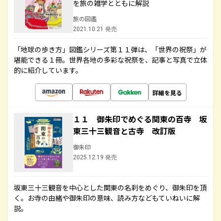
を旅の雑学とともに解説
旅の図鑑
2021.10.21 発売
「地球の歩き方」図鑑シリーズ第１１弾は、「世界の祝祭」が
堪能できる１冊。世界各地の多彩な祝祭を、記事と写真で立体
的に紹介しています。
詳細を見る
１１ 御朱印でめぐる関東の百寺 坂
東三十三観音と古寺 改訂版
御朱印
2025.12.19 発売
坂東三十三観音を中心とした関東の名刹をめぐり、御朱印を頂
く。お寺の由緒や御朱印の意味、読み方などもていねいに解
説。