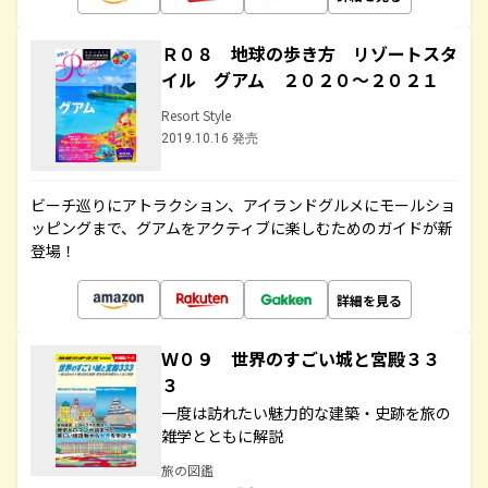
Ｒ０８ 地球の歩き方 リゾートスタ
イル グアム ２０２０～２０２１
Resort Style
2019.10.16 発売
ビーチ巡りにアトラクション、アイランドグルメにモールショ
ッピングまで、グアムをアクティブに楽しむためのガイドが新
登場！
詳細を見る
Ｗ０９ 世界のすごい城と宮殿３３
３
一度は訪れたい魅力的な建築・史跡を旅の
雑学とともに解説
旅の図鑑