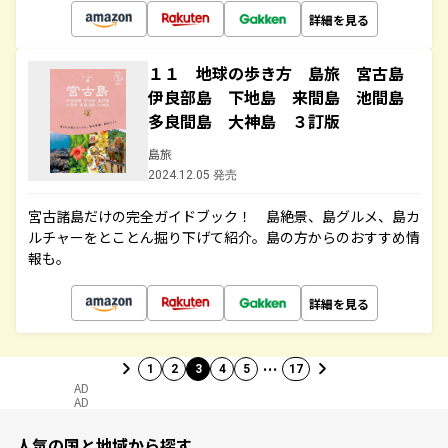
詳細を見る
１１ 地球の歩き方 島旅 宮古島
伊良部島 下地島 来間島 池間島
多良間島 大神島 ３訂版
島旅
2024.12.05 発売
宮古諸島だけの完全ガイドブック！ 島絶景、島グルメ、島カ
ルチャーをとことん掘り下げて紹介。島の方からのおすすめ情
報も。
詳細を見る
…
1
2
3
4
5
17
AD
AD
人気の国と地域から探す