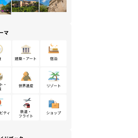
ーマ
食
建築・アート
宿泊
ト・
世界遺産
リゾート
戦
鉄道・
ビティ
ショップ
フライト