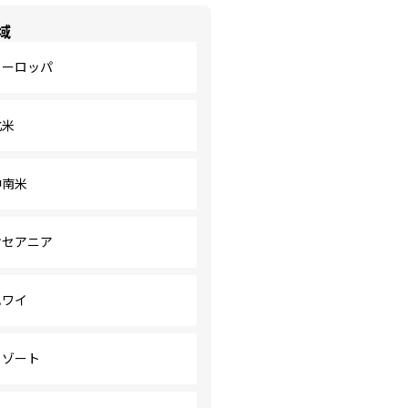
域
ヨーロッパ
北米
中南米
オセアニア
ハワイ
リゾート