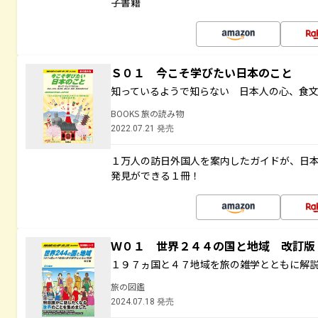
子書籍
Ｓ０１ 今こそ学びたい日本のこと
知っているようで知らない 日本人の心、食
BOOKS 旅の読み物
2022.07.21 発売
１万人の訪日外国人を案内したガイドが、日
発見ができる１冊！
Ｗ０１ 世界２４４の国と地域 改訂版
１９７ヵ国と４７地域を旅の雑学とともに解
旅の図鑑
2024.07.18 発売