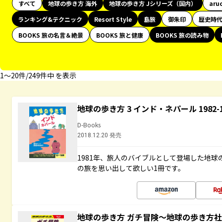
すべて
地球の歩き方 海外
地球の歩き方 Jシリーズ（国内）
aru
ランキング&テクニック
Resort Style
島旅
御朱印
歴史時
BOOKS 旅の名言＆絶景
BOOKS 旅と健康
BOOKS 旅の読み物
1〜20件/249件中 を表示
地球の歩き方 3 インド・ネパール 1982
D-Books
2018.12.20 発売
1981年、旅人のバイブルとして登場した地
の旅を思い出して欲しい1冊です。
地球の歩き方 ガチ冒険～地球の歩き方