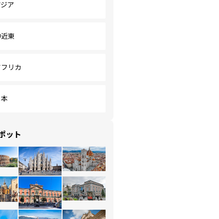
アジア
中近東
アフリカ
日本
ポット