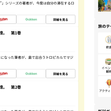
ト”」シリーズの著者が、今度は自分の滞在するロ
詳細を見る
旅のテ
憶。 第1巻
飲
とになった筆者が、島で出合うトロピカルでマジ
イベン
観
詳細を見る
憶。 第2巻
アクティ