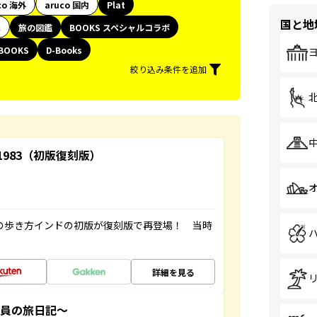
co 海外
aruco 国内
Plat
国と地
代
旅の図鑑
BOOKS スペシャルコラボ
BOOKS
D-Books
絞り込み条件を追加
-1983（初版復刻版）
球の歩き方インドの初版が復刻版で再登場！ 当時
詳細を見る
社員の旅日記～