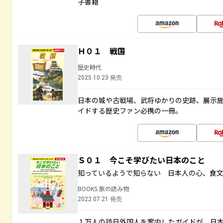
子書籍
Ｈ０１ 戦国
歴史時代
2025.10.23 発売
日本の城や古戦場、武将ゆかりの史跡、展示
イドする歴史ファン必携の一冊。
Ｓ０１ 今こそ学びたい日本のこと
知っているようで知らない 日本人の心、食
BOOKS 旅の読み物
2022.07.21 発売
１万人の訪日外国人を案内したガイドが、日