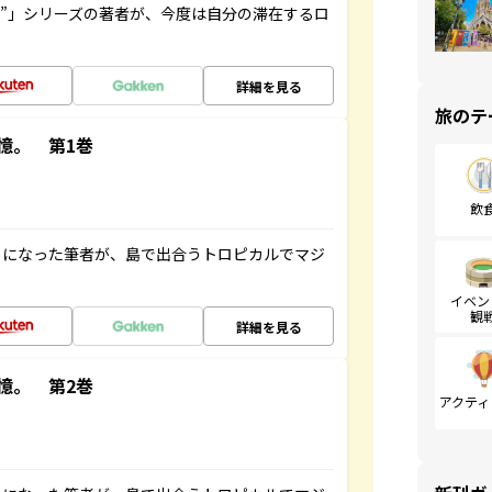
ト”」シリーズの著者が、今度は自分の滞在するロ
詳細を見る
旅のテ
憶。 第1巻
飲
とになった筆者が、島で出合うトロピカルでマジ
イベン
観
詳細を見る
憶。 第2巻
アクティ