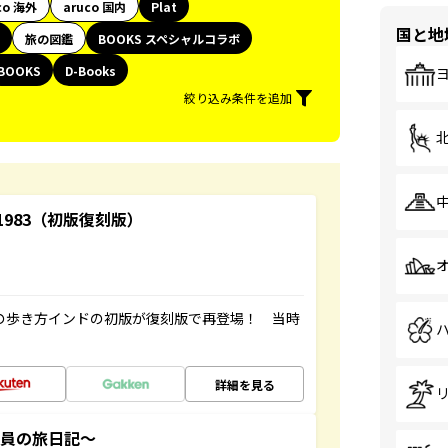
co 海外
aruco 国内
Plat
国と地
旅の図鑑
BOOKS スペシャルコラボ
BOOKS
D-Books
絞り込み条件を追加
-1983（初版復刻版）
球の歩き方インドの初版が復刻版で再登場！ 当時
詳細を見る
社員の旅日記～