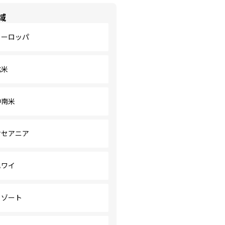
域
ヨーロッパ
北米
中南米
オセアニア
ハワイ
リゾート