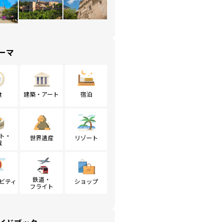
ーマ
食
建築・アート
宿泊
ト・
世界遺産
リゾート
戦
鉄道・
ビティ
ショップ
フライト