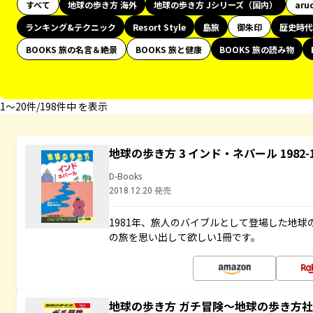
すべて
地球の歩き方 海外
地球の歩き方 Jシリーズ（国内）
aru
ランキング&テクニック
Resort Style
島旅
御朱印
歴史時代
BOOKS 旅の名言＆絶景
BOOKS 旅と健康
BOOKS 旅の読み物
1〜20件/198件中 を表示
地球の歩き方 3 インド・ネパール 1982
D-Books
2018.12.20 発売
1981年、旅人のバイブルとして登場した地
の旅を思い出して欲しい1冊です。
地球の歩き方 ガチ冒険～地球の歩き方