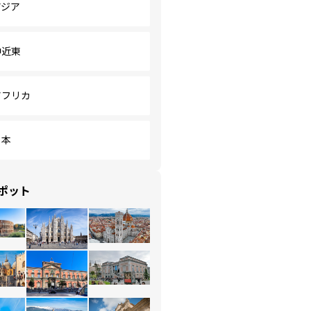
アジア
中近東
アフリカ
日本
ポット