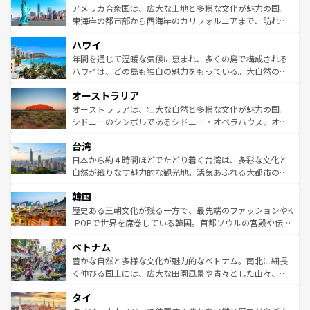
博物館もあり、アルプス観光だけでなく町歩きも満喫する
アメリカ合衆国は、広大な土地と多様な文化が魅力の国。
ことができる。国民の所得が高いため物価も高いが、旅行
東海岸の都市部から西海岸のカリフォルニアまで、訪れる
者向けの交通パス提供のサービスもあり、うまく活用すれ
場所ごとに異なる風景と体験が待っている。ニューヨーク
ハワイ
ば市内交通費無料で観光を楽しむこともできる。 なお、新
のような巨大都市は、観光、ショッピング、エンターテイ
着のスイス情報は
コンテンツ一覧
を参照してほしい。
ンメントが詰まった刺激的なスポットだ。一方、アメリカ
年間を通じて温暖な気候に恵まれ、多くの島で構成される
西部には大自然が広がり、グランドキャニオンやイエロー
ハワイは、どの島も独自の魅力をもっている。大自然の神
ストーン国立公園といった絶景が堪能できる。さらに、南
秘を感じたいなら、火山が生み出した壮大な景観を誇るハ
オーストラリア
部のニューオーリンズでは、音楽と美食が融合した独特の
ワイ島は見逃せない。また、定番の観光地といえばオアフ
文化が魅力。旅行者はアメリカの各地域で異なる魅力を楽
島だが、静かな自然を求めるならマウイ島やカウアイ島が
オーストラリアは、壮大な自然と多様な文化が魅力の国。
しみながら、その多様性と豊かな歴史を感じることができ
おすすめ。エメラルドグリーンに輝く海をはじめ、豊かな
シドニーのシンボルであるシドニー・オペラハウス、オー
るだろう。車でのロードトリップや列車の旅も、アメリカ
文化や歴史が息づいている。「アロハスピリット」と呼ば
ストラリア東海岸北部に広がる大サンゴ礁地帯グレートバ
ならではの贅沢な旅のスタイルだ。 なお、新着のアメリカ
台湾
れるおもてなしの心で訪れる人々を迎えてくれるハワイの
リアリーフや大陸中央部にそびえるウルル（エアーズロッ
情報は
コンテンツ一覧
を参照してほしい。
人々、おいしいローカルフードやハワイアンミュージッ
ク）、タスマニアの美しい原生林やケアンズの熱帯雨林な
日本から約４時間ほどでたどり着く台湾は、多彩な文化と
ク、伝統的なフラダンスなど、すべてがハワイの魅力を彩
ど、見どころがたくさん。また、カフェやワイン、オージ
自然が織りなす魅力的な観光地。活気あふれる大都市の台
っている。訪れるたびに新しい発見と感動が待っているハ
ービーフなどの食文化も豊かで、美味しいものであふれて
北やノスタルジックな町並みが人気な九份（ジォウフェ
ワイを、存分に味わってほしい。 なお、新着のハワイ情報
韓国
いる。アクティビティも充実しており、サーフィンやダイ
ン）、静ひつな山岳地帯である台湾東部など、都市の喧騒
は
コンテンツ一覧
を参照してほしい。
ビング、ハイキングなど、アウトドア好きにはたまらな
と山間の静けさが共存しており、訪れる人に新しい発見と
歴史ある王朝文化が残る一方で、最先端のファッションやK
い。オーストラリアの多彩な魅力を存分に味わいつくそ
驚きをもたらしてくれる。また、奥深い台湾の食文化も魅
-POPで世界を席巻している韓国。首都ソウルの宮殿や伝統
う。 なお、新着のオーストラリア情報は
コンテンツ一覧
を
力で、夜市などの屋台グルメから高級料理、ヘルシーで美
家屋が並ぶエリアでは韓国の歴史と文化に浸ることがで
参照してほしい。
ベトナム
容にもいいと評判のスイーツなど、バラエティ豊かな料理
き、地方に足を延ばせば四季折々の自然美を楽しむことが
が味わえる。 なお、新着の台湾情報は
コンテンツ一覧
を参
できる。そして、キムチや焼肉、絶品のストリートフード
豊かな自然と多様な文化が魅力的なベトナム。南北に細長
照してほしい。
まで、さまざまな韓国料理が待っている。夜には、韓国な
く伸びる国土には、広大な田園風景や青々とした山々、世
らではのナイトライフも堪能できる。あたたかいホスピタ
界遺産に登録された壮大な自然景観が点在し、都市部では
タイ
リティに包まれながら、韓国の多彩な魅力を心ゆくまで味
急速な発展と共に伝統が息づく。ハノイの古い町並みやホ
わってみてほしい。 なお、新着の韓国情報は
コンテンツ一