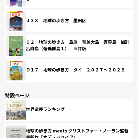
Ｊ３３ 地球の歩き方 墨田区
０２ 地球の歩き方 島旅 奄美大島 喜界島 加計
呂麻島（奄美群島１） ５訂版
Ｄ１７ 地球の歩き方 タイ ２０２７～２０２８
特設ページ
世界遺産ランキング
地球の歩き方 meets クリストファー・ノーラン監督
最新作『オデュッセイア』