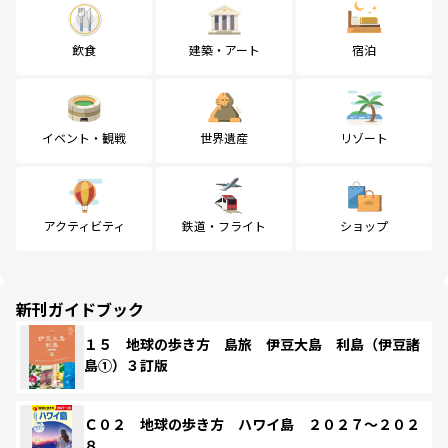
飲食
建築・アート
宿泊
イベント・観戦
世界遺産
リゾート
アクティビティ
鉄道・フライト
ショップ
新刊ガイドブック
１５ 地球の歩き方 島旅 伊豆大島 利島（伊豆諸
島①）３訂版
Ｃ０２ 地球の歩き方 ハワイ島 ２０２７～２０２
８