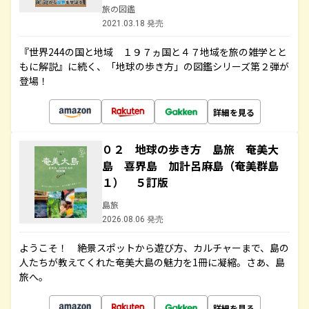
旅の図鑑
2021.03.18 発売
『世界244の国と地域 １９７ヵ国と４７地域を旅の雑学とと
もに解説』に続く、「地球の歩き方」の図鑑シリーズ第２弾が
登場！
詳細を見る
０２ 地球の歩き方 島旅 奄美大
島 喜界島 加計呂麻島（奄美群島
１） ５訂版
島旅
2026.08.06 発売
ようこそ！ 絶景スポットから遊び方、カルチャーまで、島の
人たちが教えてくれた奄美大島の魅力を1冊に凝縮。さあ、島
旅へ。
詳細を見る