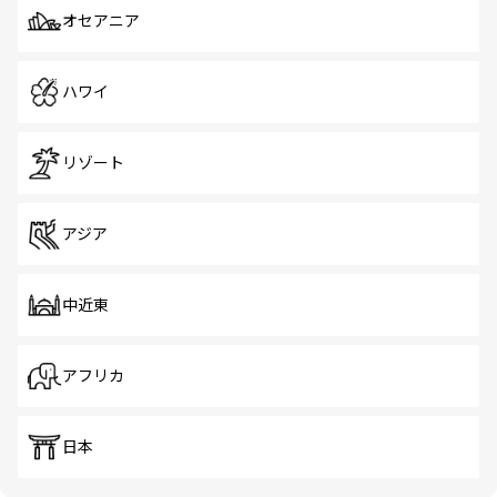
オセアニア
ハワイ
リゾート
アジア
中近東
アフリカ
日本