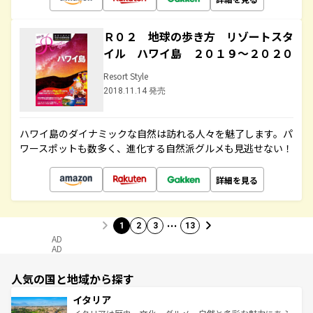
Ｒ０２ 地球の歩き方 リゾートスタ
イル ハワイ島 ２０１９～２０２０
Resort Style
2018.11.14 発売
ハワイ島のダイナミックな自然は訪れる人々を魅了します。パ
ワースポットも数多く、進化する自然派グルメも見逃せない！
詳細を見る
…
1
2
3
13
AD
AD
人気の国と地域から探す
イタリア