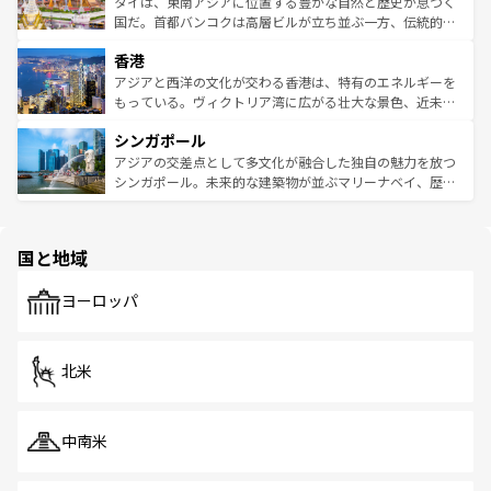
ーチミン市のフランス統治時代の建物も、独特の雰囲気を
タイは、東南アジアに位置する豊かな自然と歴史が息づく
覧
を参照してほしい。
醸し出している。また、バラエティの豊かさとおいしさで
国だ。首都バンコクは高層ビルが立ち並ぶ一方、伝統的な
世界中の食通を魅了してやまないベトナム料理も魅力のひ
寺院や市場がいたるところに点在し、古きよき文化と現代
香港
とつ。フォーやバインミー、ベトナムコーヒーなどは、ぜ
の活気が交差している。北部ではチェンマイなどの山岳地
ひ現地で味わいたい。どの地域を訪れてもあたたかい人々
帯で自然と触れ合い、南部ではプーケットやクラビの美し
アジアと西洋の文化が交わる香港は、特有のエネルギーを
が旅行者を迎えてくれるので、きっと忘れられない旅にな
いビーチでリゾート気分を楽しむことができる。タイ料理
もっている。ヴィクトリア湾に広がる壮大な景色、近未来
るはずだ。 なお、新着のベトナム情報は
コンテンツ一覧
を
は世界的に有名で、屋台から高級レストランまで味覚を刺
的なアートスポット、そして歴史と現代が融合した町並
参照してほしい。
シンガポール
激する。気候は一年中温暖で、どの季節にも異なる楽しみ
み、どこを訪れても感動するはず。観光スポットが密集し
が待っている。親しみやすいタイの人々、仏教を中心とし
ており、効率よく見どころを回れるのも魅力。息をのむよ
アジアの交差点として多文化が融合した独自の魅力を放つ
た文化、そして多様な観光資源が、訪れる旅人を魅了し続
うな絶景から文化的な体験まで、香港を存分に楽しみ尽く
シンガポール。未来的な建築物が並ぶマリーナベイ、歴史
ける。 なお、新着のタイ情報は
コンテンツ一覧
を参照して
そう。 なお、新着の香港情報は
コンテンツ一覧
を参照して
と伝統を感じられるエスニックタウン、多数の緑豊かな公
ほしい。
ほしい。
園や自然保護区など、自然が調和した近代的な景観と文化
の多様性あふれるカラフルな町は、どこを歩いても新しい
国と地域
発見がある。さらに、治安のよさや充実した公共交通機関
も、旅行者にとっては魅力的なポイント。グルメも豊富
で、ホーカーズは地元の風情を楽しめる外せないスポット
ヨーロッパ
だ。訪れる人を飽きさせないシンガポールで、多様な魅力
を体感しよう。 なお、新着のシンガポール情報は
コンテン
ツ一覧
を参照してほしい。
北米
中南米