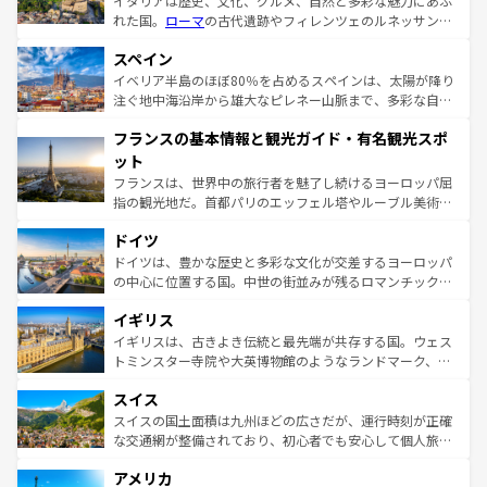
イタリアは歴史、文化、グルメ、自然と多彩な魅力にあふ
れた国。
ローマ
の古代遺跡やフィレンツェのルネッサンス
美術、ヴェネツィアの運河など、歴史あるスポットはもち
スペイン
ろん、トスカーナの美しい田園風景やアマルフィ海岸の絶
景など、自然景観も見逃せない。観光の合間には、本場の
イベリア半島のほぼ80％を占めるスペインは、太陽が降り
ピザやパスタなど、絶品のイタリア料理を堪能することも
注ぐ地中海沿岸から雄大なピレネー山脈まで、多彩な自然
できる。朝目覚めてから夜眠るまで、すべての瞬間を楽し
と文化が詰まったヨーロッパ屈指の旅行先だ。多様な地域
フランスの基本情報と観光ガイド・有名観光スポ
ませてくれるイタリアで、忘れられない旅をしてみよう！
文化が根付くこの国では、情熱的なフラメンコ、熱気あふ
なお、新着のイタリア情報は
コンテンツ一覧
を参照してほ
れる闘牛、そして美味しいタパスが生活の一部となってい
ット
しい。
る。首都マドリードの洗練された雰囲気や、バルセロナの
フランスは、世界中の旅行者を魅了し続けるヨーロッパ屈
アートに溢れた街角から、地方では古代ローマ遺跡や中世
指の観光地だ。首都パリのエッフェル塔やルーブル美術館
の城塞都市、穏やかなビーチリゾートまで多彩な表情を見
といった象徴的なスポットから、田舎町の古風な美しさま
せる。地方によって風土や気候が異なるスペインはその個
ドイツ
で、幅広い魅力が詰まっている。華麗な宮殿、歴史的な大
性で訪れる人を魅了する。 なお、新着のスペイン情報は
コ
聖堂、美しいビーチ、そして豊かな自然が、訪れる者を心
ドイツは、豊かな歴史と多彩な文化が交差するヨーロッパ
ンテンツ一覧
を参照してほしい。
から魅了する。また、フランスは美食の国としても知ら
の中心に位置する国。中世の街並みが残るロマンチック街
れ、フランス料理はユネスコ無形文化遺産にも登録されて
道から、未来を先取りするようなモダンな都市まで多様な
イギリス
いる。シャンパンの発祥地であるランス、プロヴァンスの
顔を持つこの国は、どこを歩いても飽きることがない。ベ
香り高いラベンダー畑など、多彩な楽しみ方が可能だ。さ
ルリンの文化的活気、バイエルン州のアルプスの絶景、そ
イギリスは、古きよき伝統と最先端が共存する国。ウェス
らに、パリ以外の地域にも魅力が溢れており、どの街角に
してライン川沿いのワイン畑といった風景は必見。ビール
トミンスター寺院や大英博物館のようなランドマーク、歴
も豊かな歴史と文化が息づいている。パリ以外の個性あふ
とソーセージを味わいながら地元の人と過ごす楽しい時間
史ある大学都市、美しい丘陵地帯や牧歌的な風景など、エ
れる地方に足を運ぶとそれぞれで全く異なる文化を体験で
スイス
は、お酒好きな人にはぜひ体験してほしい。 なお、新着の
リアごとに異なる魅力がある。また、優雅なアフタヌーン
きるだろう。 なお、新着のフランス情報は
コンテンツ一覧
ドイツ情報は
コンテンツ一覧
を参照してほしい。
ティー、ビール好きにはたまらない英国パブ、サッカー観
スイスの国土面積は九州ほどの広さだが、運行時刻が正確
を参照してほしい。
戦など、本場だからこそできる体験も豊富。イギリスを旅
な交通網が整備されており、初心者でも安心して個人旅行
して楽しみつくそう。 なお、新着のイギリス情報は
コンテ
を楽しめる。日本同様に時刻表どおりの旅が可能だ。中世
アメリカ
ンツ一覧
を参照してほしい。
の建物がそのまま残る町や、スイスならではのユニークな