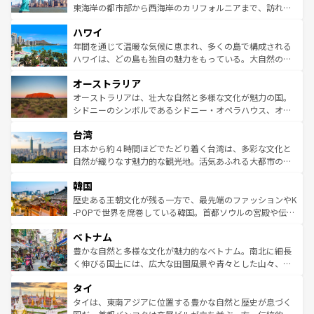
ことができる。国民の所得が高いため物価も高いが、旅行
東海岸の都市部から西海岸のカリフォルニアまで、訪れる
者向けの交通パス提供のサービスもあり、うまく活用すれ
場所ごとに異なる風景と体験が待っている。ニューヨーク
ハワイ
ば市内交通費無料で観光を楽しむこともできる。 なお、新
のような巨大都市は、観光、ショッピング、エンターテイ
着のスイス情報は
コンテンツ一覧
を参照してほしい。
ンメントが詰まった刺激的なスポットだ。一方、アメリカ
年間を通じて温暖な気候に恵まれ、多くの島で構成される
西部には大自然が広がり、グランドキャニオンやイエロー
ハワイは、どの島も独自の魅力をもっている。大自然の神
ストーン国立公園といった絶景が堪能できる。さらに、南
秘を感じたいなら、火山が生み出した壮大な景観を誇るハ
オーストラリア
部のニューオーリンズでは、音楽と美食が融合した独特の
ワイ島は見逃せない。また、定番の観光地といえばオアフ
文化が魅力。旅行者はアメリカの各地域で異なる魅力を楽
島だが、静かな自然を求めるならマウイ島やカウアイ島が
オーストラリアは、壮大な自然と多様な文化が魅力の国。
しみながら、その多様性と豊かな歴史を感じることができ
おすすめ。エメラルドグリーンに輝く海をはじめ、豊かな
シドニーのシンボルであるシドニー・オペラハウス、オー
るだろう。車でのロードトリップや列車の旅も、アメリカ
文化や歴史が息づいている。「アロハスピリット」と呼ば
ストラリア東海岸北部に広がる大サンゴ礁地帯グレートバ
ならではの贅沢な旅のスタイルだ。 なお、新着のアメリカ
台湾
れるおもてなしの心で訪れる人々を迎えてくれるハワイの
リアリーフや大陸中央部にそびえるウルル（エアーズロッ
情報は
コンテンツ一覧
を参照してほしい。
人々、おいしいローカルフードやハワイアンミュージッ
ク）、タスマニアの美しい原生林やケアンズの熱帯雨林な
日本から約４時間ほどでたどり着く台湾は、多彩な文化と
ク、伝統的なフラダンスなど、すべてがハワイの魅力を彩
ど、見どころがたくさん。また、カフェやワイン、オージ
自然が織りなす魅力的な観光地。活気あふれる大都市の台
っている。訪れるたびに新しい発見と感動が待っているハ
ービーフなどの食文化も豊かで、美味しいものであふれて
北やノスタルジックな町並みが人気な九份（ジォウフェ
ワイを、存分に味わってほしい。 なお、新着のハワイ情報
韓国
いる。アクティビティも充実しており、サーフィンやダイ
ン）、静ひつな山岳地帯である台湾東部など、都市の喧騒
は
コンテンツ一覧
を参照してほしい。
ビング、ハイキングなど、アウトドア好きにはたまらな
と山間の静けさが共存しており、訪れる人に新しい発見と
歴史ある王朝文化が残る一方で、最先端のファッションやK
い。オーストラリアの多彩な魅力を存分に味わいつくそ
驚きをもたらしてくれる。また、奥深い台湾の食文化も魅
-POPで世界を席巻している韓国。首都ソウルの宮殿や伝統
う。 なお、新着のオーストラリア情報は
コンテンツ一覧
を
力で、夜市などの屋台グルメから高級料理、ヘルシーで美
家屋が並ぶエリアでは韓国の歴史と文化に浸ることがで
参照してほしい。
ベトナム
容にもいいと評判のスイーツなど、バラエティ豊かな料理
き、地方に足を延ばせば四季折々の自然美を楽しむことが
が味わえる。 なお、新着の台湾情報は
コンテンツ一覧
を参
できる。そして、キムチや焼肉、絶品のストリートフード
豊かな自然と多様な文化が魅力的なベトナム。南北に細長
照してほしい。
まで、さまざまな韓国料理が待っている。夜には、韓国な
く伸びる国土には、広大な田園風景や青々とした山々、世
らではのナイトライフも堪能できる。あたたかいホスピタ
界遺産に登録された壮大な自然景観が点在し、都市部では
タイ
リティに包まれながら、韓国の多彩な魅力を心ゆくまで味
急速な発展と共に伝統が息づく。ハノイの古い町並みやホ
わってみてほしい。 なお、新着の韓国情報は
コンテンツ一
ーチミン市のフランス統治時代の建物も、独特の雰囲気を
タイは、東南アジアに位置する豊かな自然と歴史が息づく
覧
を参照してほしい。
醸し出している。また、バラエティの豊かさとおいしさで