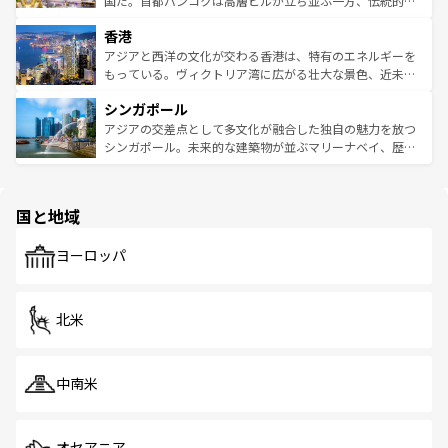
国だ。首都バンコクは高層ビルが立ち並ぶ一方、伝統的な
世界中の食通を魅了してやまないベトナム料理も魅力のひ
寺院や市場がいたるところに点在し、古きよき文化と現代
香港
とつ。フォーやバインミー、ベトナムコーヒーなどは、ぜ
の活気が交差している。北部ではチェンマイなどの山岳地
ひ現地で味わいたい。どの地域を訪れてもあたたかい人々
帯で自然と触れ合い、南部ではプーケットやクラビの美し
アジアと西洋の文化が交わる香港は、特有のエネルギーを
が旅行者を迎えてくれるので、きっと忘れられない旅にな
いビーチでリゾート気分を楽しむことができる。タイ料理
もっている。ヴィクトリア湾に広がる壮大な景色、近未来
るはずだ。 なお、新着のベトナム情報は
コンテンツ一覧
を
は世界的に有名で、屋台から高級レストランまで味覚を刺
的なアートスポット、そして歴史と現代が融合した町並
参照してほしい。
シンガポール
激する。気候は一年中温暖で、どの季節にも異なる楽しみ
み、どこを訪れても感動するはず。観光スポットが密集し
が待っている。親しみやすいタイの人々、仏教を中心とし
ており、効率よく見どころを回れるのも魅力。息をのむよ
アジアの交差点として多文化が融合した独自の魅力を放つ
た文化、そして多様な観光資源が、訪れる旅人を魅了し続
うな絶景から文化的な体験まで、香港を存分に楽しみ尽く
シンガポール。未来的な建築物が並ぶマリーナベイ、歴史
ける。 なお、新着のタイ情報は
コンテンツ一覧
を参照して
そう。 なお、新着の香港情報は
コンテンツ一覧
を参照して
と伝統を感じられるエスニックタウン、多数の緑豊かな公
ほしい。
ほしい。
園や自然保護区など、自然が調和した近代的な景観と文化
の多様性あふれるカラフルな町は、どこを歩いても新しい
国と地域
発見がある。さらに、治安のよさや充実した公共交通機関
も、旅行者にとっては魅力的なポイント。グルメも豊富
で、ホーカーズは地元の風情を楽しめる外せないスポット
ヨーロッパ
だ。訪れる人を飽きさせないシンガポールで、多様な魅力
を体感しよう。 なお、新着のシンガポール情報は
コンテン
ツ一覧
を参照してほしい。
北米
中南米