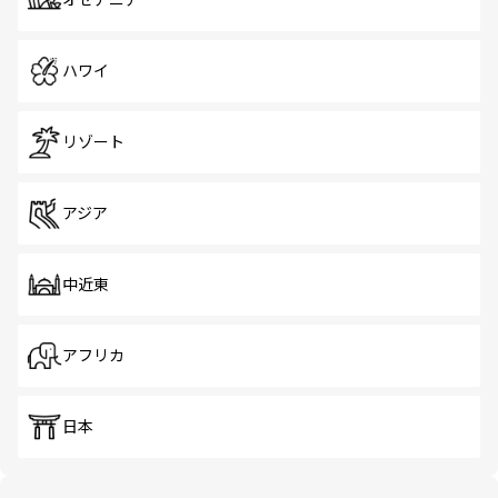
オセアニア
ハワイ
リゾート
アジア
中近東
アフリカ
日本