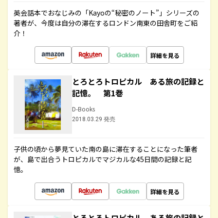
英会話本でおなじみの「Kayoの“秘密のノート”」シリーズの
著者が、今度は自分の滞在するロンドン南東の田舎町をご紹
介！
詳細を見る
とろとろトロピカル ある旅の記録と
記憶。 第1巻
D-Books
2018.03.29 発売
子供の頃から夢見ていた南の島に滞在することになった筆者
が、島で出合うトロピカルでマジカルな45日間の記録と記
憶。
詳細を見る
とろとろトロピカル ある旅の記録と