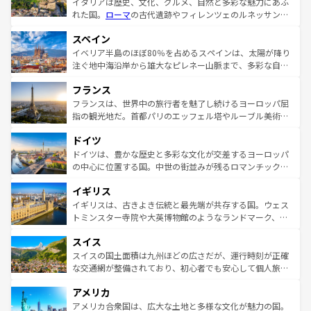
イタリアは歴史、文化、グルメ、自然と多彩な魅力にあふ
れた国。
ローマ
の古代遺跡やフィレンツェのルネッサンス
美術、ヴェネツィアの運河など、歴史あるスポットはもち
スペイン
ろん、トスカーナの美しい田園風景やアマルフィ海岸の絶
景など、自然景観も見逃せない。観光の合間には、本場の
イベリア半島のほぼ80％を占めるスペインは、太陽が降り
ピザやパスタなど、絶品のイタリア料理を堪能することも
注ぐ地中海沿岸から雄大なピレネー山脈まで、多彩な自然
できる。朝目覚めてから夜眠るまで、すべての瞬間を楽し
と文化が詰まったヨーロッパ屈指の旅行先だ。多様な地域
フランス
ませてくれるイタリアで、忘れられない旅をしてみよう！
文化が根付くこの国では、情熱的なフラメンコ、熱気あふ
なお、新着のイタリア情報は
コンテンツ一覧
を参照してほ
れる闘牛、そして美味しいタパスが生活の一部となってい
フランスは、世界中の旅行者を魅了し続けるヨーロッパ屈
しい。
る。首都マドリードの洗練された雰囲気や、バルセロナの
指の観光地だ。首都パリのエッフェル塔やルーブル美術館
アートに溢れた街角から、地方では古代ローマ遺跡や中世
といった象徴的なスポットから、田舎町の古風な美しさま
ドイツ
の城塞都市、穏やかなビーチリゾートまで多彩な表情を見
で、幅広い魅力が詰まっている。華麗な宮殿、歴史的な大
せる。地方によって風土や気候が異なるスペインはその個
聖堂、美しいビーチ、そして豊かな自然が、訪れる者を心
ドイツは、豊かな歴史と多彩な文化が交差するヨーロッパ
性で訪れる人を魅了する。 なお、新着のスペイン情報は
コ
から魅了する。また、フランスは美食の国としても知ら
の中心に位置する国。中世の街並みが残るロマンチック街
ンテンツ一覧
を参照してほしい。
れ、フランス料理はユネスコ無形文化遺産にも登録されて
道から、未来を先取りするようなモダンな都市まで多様な
イギリス
いる。シャンパンの発祥地であるランス、プロヴァンスの
顔を持つこの国は、どこを歩いても飽きることがない。ベ
香り高いラベンダー畑など、多彩な楽しみ方が可能だ。さ
ルリンの文化的活気、バイエルン州のアルプスの絶景、そ
イギリスは、古きよき伝統と最先端が共存する国。ウェス
らに、パリ以外の地域にも魅力が溢れており、どの街角に
してライン川沿いのワイン畑といった風景は必見。ビール
トミンスター寺院や大英博物館のようなランドマーク、歴
も豊かな歴史と文化が息づいている。パリ以外の個性あふ
とソーセージを味わいながら地元の人と過ごす楽しい時間
史ある大学都市、美しい丘陵地帯や牧歌的な風景など、エ
れる地方に足を運ぶとそれぞれで全く異なる文化を体験で
スイス
は、お酒好きな人にはぜひ体験してほしい。 なお、新着の
リアごとに異なる魅力がある。また、優雅なアフタヌーン
きるだろう。 なお、新着のフランス情報は
コンテンツ一覧
ドイツ情報は
コンテンツ一覧
を参照してほしい。
ティー、ビール好きにはたまらない英国パブ、サッカー観
スイスの国土面積は九州ほどの広さだが、運行時刻が正確
を参照してほしい。
戦など、本場だからこそできる体験も豊富。イギリスを旅
な交通網が整備されており、初心者でも安心して個人旅行
して楽しみつくそう。 なお、新着のイギリス情報は
コンテ
を楽しめる。日本同様に時刻表どおりの旅が可能だ。中世
アメリカ
ンツ一覧
を参照してほしい。
の建物がそのまま残る町や、スイスならではのユニークな
博物館もあり、アルプス観光だけでなく町歩きも満喫する
アメリカ合衆国は、広大な土地と多様な文化が魅力の国。