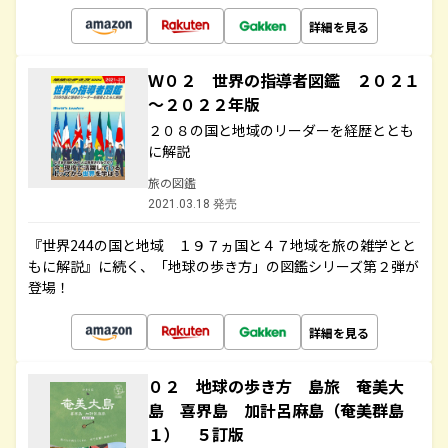
詳細を見る
Ｗ０２ 世界の指導者図鑑 ２０２１
～２０２２年版
２０８の国と地域のリーダーを経歴ととも
に解説
旅の図鑑
2021.03.18 発売
『世界244の国と地域 １９７ヵ国と４７地域を旅の雑学とと
もに解説』に続く、「地球の歩き方」の図鑑シリーズ第２弾が
登場！
詳細を見る
０２ 地球の歩き方 島旅 奄美大
島 喜界島 加計呂麻島（奄美群島
１） ５訂版