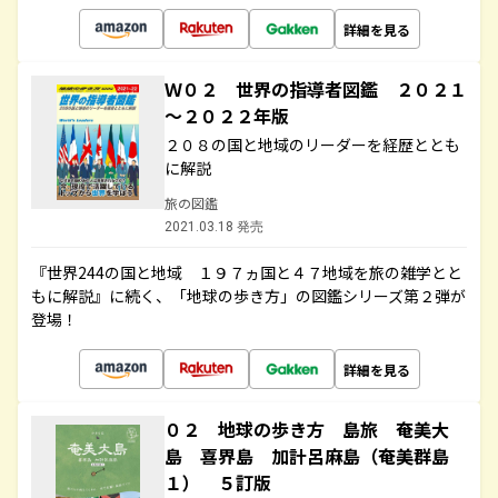
詳細を見る
Ｗ０２ 世界の指導者図鑑 ２０２１
～２０２２年版
２０８の国と地域のリーダーを経歴ととも
に解説
旅の図鑑
2021.03.18 発売
『世界244の国と地域 １９７ヵ国と４７地域を旅の雑学とと
もに解説』に続く、「地球の歩き方」の図鑑シリーズ第２弾が
登場！
詳細を見る
０２ 地球の歩き方 島旅 奄美大
島 喜界島 加計呂麻島（奄美群島
１） ５訂版