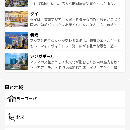
照してほしい。
まで、さまざまな韓国料理が待っている。夜には、韓国な
く伸びる国土には、広大な田園風景や青々とした山々、世
らではのナイトライフも堪能できる。あたたかいホスピタ
界遺産に登録された壮大な自然景観が点在し、都市部では
タイ
リティに包まれながら、韓国の多彩な魅力を心ゆくまで味
急速な発展と共に伝統が息づく。ハノイの古い町並みやホ
わってみてほしい。 なお、新着の韓国情報は
コンテンツ一
ーチミン市のフランス統治時代の建物も、独特の雰囲気を
タイは、東南アジアに位置する豊かな自然と歴史が息づく
覧
を参照してほしい。
醸し出している。また、バラエティの豊かさとおいしさで
国だ。首都バンコクは高層ビルが立ち並ぶ一方、伝統的な
世界中の食通を魅了してやまないベトナム料理も魅力のひ
寺院や市場がいたるところに点在し、古きよき文化と現代
香港
とつ。フォーやバインミー、ベトナムコーヒーなどは、ぜ
の活気が交差している。北部ではチェンマイなどの山岳地
ひ現地で味わいたい。どの地域を訪れてもあたたかい人々
帯で自然と触れ合い、南部ではプーケットやクラビの美し
アジアと西洋の文化が交わる香港は、特有のエネルギーを
が旅行者を迎えてくれるので、きっと忘れられない旅にな
いビーチでリゾート気分を楽しむことができる。タイ料理
もっている。ヴィクトリア湾に広がる壮大な景色、近未来
るはずだ。 なお、新着のベトナム情報は
コンテンツ一覧
を
は世界的に有名で、屋台から高級レストランまで味覚を刺
的なアートスポット、そして歴史と現代が融合した町並
参照してほしい。
シンガポール
激する。気候は一年中温暖で、どの季節にも異なる楽しみ
み、どこを訪れても感動するはず。観光スポットが密集し
が待っている。親しみやすいタイの人々、仏教を中心とし
ており、効率よく見どころを回れるのも魅力。息をのむよ
アジアの交差点として多文化が融合した独自の魅力を放つ
た文化、そして多様な観光資源が、訪れる旅人を魅了し続
うな絶景から文化的な体験まで、香港を存分に楽しみ尽く
シンガポール。未来的な建築物が並ぶマリーナベイ、歴史
ける。 なお、新着のタイ情報は
コンテンツ一覧
を参照して
そう。 なお、新着の香港情報は
コンテンツ一覧
を参照して
と伝統を感じられるエスニックタウン、多数の緑豊かな公
ほしい。
ほしい。
園や自然保護区など、自然が調和した近代的な景観と文化
の多様性あふれるカラフルな町は、どこを歩いても新しい
国と地域
発見がある。さらに、治安のよさや充実した公共交通機関
も、旅行者にとっては魅力的なポイント。グルメも豊富
で、ホーカーズは地元の風情を楽しめる外せないスポット
ヨーロッパ
だ。訪れる人を飽きさせないシンガポールで、多様な魅力
を体感しよう。 なお、新着のシンガポール情報は
コンテン
ツ一覧
を参照してほしい。
北米