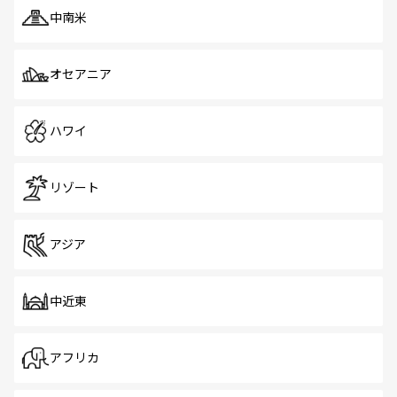
中南米
オセアニア
ハワイ
リゾート
アジア
中近東
アフリカ