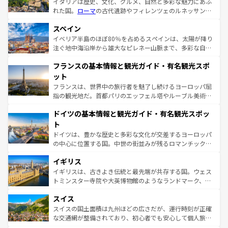
イタリアは歴史、文化、グルメ、自然と多彩な魅力にあふ
れた国。
ローマ
の古代遺跡やフィレンツェのルネッサンス
美術、ヴェネツィアの運河など、歴史あるスポットはもち
スペイン
ろん、トスカーナの美しい田園風景やアマルフィ海岸の絶
景など、自然景観も見逃せない。観光の合間には、本場の
イベリア半島のほぼ80％を占めるスペインは、太陽が降り
ピザやパスタなど、絶品のイタリア料理を堪能することも
注ぐ地中海沿岸から雄大なピレネー山脈まで、多彩な自然
できる。朝目覚めてから夜眠るまで、すべての瞬間を楽し
と文化が詰まったヨーロッパ屈指の旅行先だ。多様な地域
フランスの基本情報と観光ガイド・有名観光スポ
ませてくれるイタリアで、忘れられない旅をしてみよう！
文化が根付くこの国では、情熱的なフラメンコ、熱気あふ
なお、新着のイタリア情報は
コンテンツ一覧
を参照してほ
れる闘牛、そして美味しいタパスが生活の一部となってい
ット
しい。
る。首都マドリードの洗練された雰囲気や、バルセロナの
フランスは、世界中の旅行者を魅了し続けるヨーロッパ屈
アートに溢れた街角から、地方では古代ローマ遺跡や中世
指の観光地だ。首都パリのエッフェル塔やルーブル美術館
の城塞都市、穏やかなビーチリゾートまで多彩な表情を見
といった象徴的なスポットから、田舎町の古風な美しさま
せる。地方によって風土や気候が異なるスペインはその個
ドイツの基本情報と観光ガイド・有名観光スポッ
で、幅広い魅力が詰まっている。華麗な宮殿、歴史的な大
性で訪れる人を魅了する。 なお、新着のスペイン情報は
コ
聖堂、美しいビーチ、そして豊かな自然が、訪れる者を心
ト
ンテンツ一覧
を参照してほしい。
から魅了する。また、フランスは美食の国としても知ら
ドイツは、豊かな歴史と多彩な文化が交差するヨーロッパ
れ、フランス料理はユネスコ無形文化遺産にも登録されて
の中心に位置する国。中世の街並みが残るロマンチック街
いる。シャンパンの発祥地であるランス、プロヴァンスの
道から、未来を先取りするようなモダンな都市まで多様な
香り高いラベンダー畑など、多彩な楽しみ方が可能だ。さ
イギリス
顔を持つこの国は、どこを歩いても飽きることがない。ベ
らに、パリ以外の地域にも魅力が溢れており、どの街角に
ルリンの文化的活気、バイエルン州のアルプスの絶景、そ
イギリスは、古きよき伝統と最先端が共存する国。ウェス
も豊かな歴史と文化が息づいている。パリ以外の個性あふ
してライン川沿いのワイン畑といった風景は必見。ビール
トミンスター寺院や大英博物館のようなランドマーク、歴
れる地方に足を運ぶとそれぞれで全く異なる文化を体験で
とソーセージを味わいながら地元の人と過ごす楽しい時間
史ある大学都市、美しい丘陵地帯や牧歌的な風景など、エ
きるだろう。 なお、新着のフランス情報は
コンテンツ一覧
スイス
は、お酒好きな人にはぜひ体験してほしい。 なお、新着の
リアごとに異なる魅力がある。また、優雅なアフタヌーン
を参照してほしい。
ドイツ情報は
コンテンツ一覧
を参照してほしい。
ティー、ビール好きにはたまらない英国パブ、サッカー観
スイスの国土面積は九州ほどの広さだが、運行時刻が正確
戦など、本場だからこそできる体験も豊富。イギリスを旅
な交通網が整備されており、初心者でも安心して個人旅行
して楽しみつくそう。 なお、新着のイギリス情報は
コンテ
を楽しめる。日本同様に時刻表どおりの旅が可能だ。中世