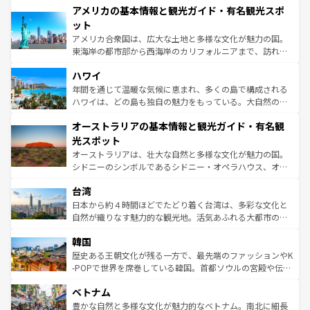
アメリカの基本情報と観光ガイド・有名観光スポ
ンツ一覧
を参照してほしい。
の建物がそのまま残る町や、スイスならではのユニークな
博物館もあり、アルプス観光だけでなく町歩きも満喫する
ット
ことができる。国民の所得が高いため物価も高いが、旅行
アメリカ合衆国は、広大な土地と多様な文化が魅力の国。
者向けの交通パス提供のサービスもあり、うまく活用すれ
東海岸の都市部から西海岸のカリフォルニアまで、訪れる
ば市内交通費無料で観光を楽しむこともできる。 なお、新
場所ごとに異なる風景と体験が待っている。ニューヨーク
着のスイス情報は
コンテンツ一覧
を参照してほしい。
ハワイ
のような巨大都市は、観光、ショッピング、エンターテイ
ンメントが詰まった刺激的なスポットだ。一方、アメリカ
年間を通じて温暖な気候に恵まれ、多くの島で構成される
西部には大自然が広がり、グランドキャニオンやイエロー
ハワイは、どの島も独自の魅力をもっている。大自然の神
ストーン国立公園といった絶景が堪能できる。さらに、南
秘を感じたいなら、火山が生み出した壮大な景観を誇るハ
オーストラリアの基本情報と観光ガイド・有名観
部のニューオーリンズでは、音楽と美食が融合した独特の
ワイ島は見逃せない。また、定番の観光地といえばオアフ
文化が魅力。旅行者はアメリカの各地域で異なる魅力を楽
島だが、静かな自然を求めるならマウイ島やカウアイ島が
光スポット
しみながら、その多様性と豊かな歴史を感じることができ
おすすめ。エメラルドグリーンに輝く海をはじめ、豊かな
オーストラリアは、壮大な自然と多様な文化が魅力の国。
るだろう。車でのロードトリップや列車の旅も、アメリカ
文化や歴史が息づいている。「アロハスピリット」と呼ば
シドニーのシンボルであるシドニー・オペラハウス、オー
ならではの贅沢な旅のスタイルだ。 なお、新着のアメリカ
れるおもてなしの心で訪れる人々を迎えてくれるハワイの
ストラリア東海岸北部に広がる大サンゴ礁地帯グレートバ
情報は
コンテンツ一覧
を参照してほしい。
人々、おいしいローカルフードやハワイアンミュージッ
台湾
リアリーフや大陸中央部にそびえるウルル（エアーズロッ
ク、伝統的なフラダンスなど、すべてがハワイの魅力を彩
ク）、タスマニアの美しい原生林やケアンズの熱帯雨林な
日本から約４時間ほどでたどり着く台湾は、多彩な文化と
っている。訪れるたびに新しい発見と感動が待っているハ
ど、見どころがたくさん。また、カフェやワイン、オージ
自然が織りなす魅力的な観光地。活気あふれる大都市の台
ワイを、存分に味わってほしい。 なお、新着のハワイ情報
ービーフなどの食文化も豊かで、美味しいものであふれて
北やノスタルジックな町並みが人気な九份（ジォウフェ
は
コンテンツ一覧
を参照してほしい。
韓国
いる。アクティビティも充実しており、サーフィンやダイ
ン）、静ひつな山岳地帯である台湾東部など、都市の喧騒
ビング、ハイキングなど、アウトドア好きにはたまらな
と山間の静けさが共存しており、訪れる人に新しい発見と
歴史ある王朝文化が残る一方で、最先端のファッションやK
い。オーストラリアの多彩な魅力を存分に味わいつくそ
驚きをもたらしてくれる。また、奥深い台湾の食文化も魅
-POPで世界を席巻している韓国。首都ソウルの宮殿や伝統
う。 なお、新着のオーストラリア情報は
コンテンツ一覧
を
力で、夜市などの屋台グルメから高級料理、ヘルシーで美
家屋が並ぶエリアでは韓国の歴史と文化に浸ることがで
参照してほしい。
ベトナム
容にもいいと評判のスイーツなど、バラエティ豊かな料理
き、地方に足を延ばせば四季折々の自然美を楽しむことが
が味わえる。 なお、新着の台湾情報は
コンテンツ一覧
を参
できる。そして、キムチや焼肉、絶品のストリートフード
豊かな自然と多様な文化が魅力的なベトナム。南北に細長