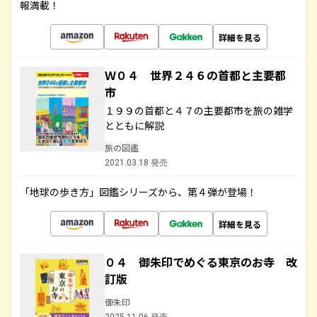
報満載！
詳細を見る
Ｗ０４ 世界２４６の首都と主要都
市
１９９の首都と４７の主要都市を旅の雑学
とともに解説
旅の図鑑
2021.03.18 発売
「地球の歩き方」図鑑シリーズから、第４弾が登場！
詳細を見る
０４ 御朱印でめぐる東京のお寺 改
訂版
御朱印