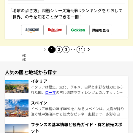
「地球の歩き方」図鑑シリーズ第6弾はランキングをとおして
「世界」の今を知ることができる一冊！
詳細を見る
…
1
2
3
11
AD
AD
人気の国と地域から探す
イタリア
イタリアは歴史、文化、グルメ、自然と多彩な魅力にあふ
れた国。
ローマ
の古代遺跡やフィレンツェのルネッサンス
美術、ヴェネツィアの運河など、歴史あるスポットはもち
スペイン
ろん、トスカーナの美しい田園風景やアマルフィ海岸の絶
景など、自然景観も見逃せない。観光の合間には、本場の
イベリア半島のほぼ80％を占めるスペインは、太陽が降り
ピザやパスタなど、絶品のイタリア料理を堪能することも
注ぐ地中海沿岸から雄大なピレネー山脈まで、多彩な自然
できる。朝目覚めてから夜眠るまで、すべての瞬間を楽し
と文化が詰まったヨーロッパ屈指の旅行先だ。多様な地域
フランスの基本情報と観光ガイド・有名観光スポ
ませてくれるイタリアで、忘れられない旅をしてみよう！
文化が根付くこの国では、情熱的なフラメンコ、熱気あふ
なお、新着のイタリア情報は
コンテンツ一覧
を参照してほ
れる闘牛、そして美味しいタパスが生活の一部となってい
ット