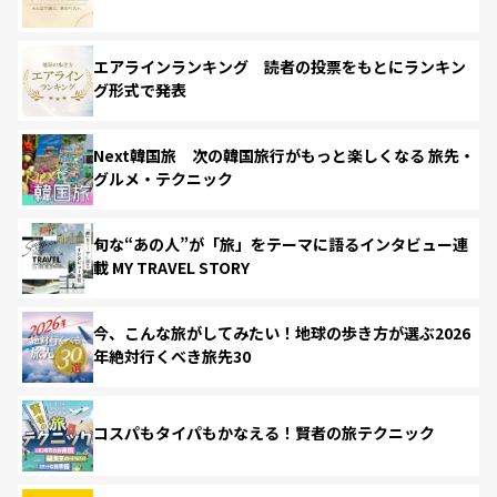
エアラインランキング 読者の投票をもとにランキン
グ形式で発表
Next韓国旅 次の韓国旅行がもっと楽しくなる 旅先・
グルメ・テクニック
旬な“あの人”が「旅」をテーマに語るインタビュー連
載 MY TRAVEL STORY
今、こんな旅がしてみたい！地球の歩き方が選ぶ2026
年絶対行くべき旅先30
コスパもタイパもかなえる！賢者の旅テクニック