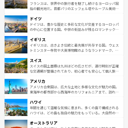
しい。
る。首都マドリードの洗練された雰囲気や、バルセロナの
フランスは、世界中の旅行者を魅了し続けるヨーロッパ屈
アートに溢れた街角から、地方では古代ローマ遺跡や中世
指の観光地だ。首都パリのエッフェル塔やルーブル美術館
の城塞都市、穏やかなビーチリゾートまで多彩な表情を見
といった象徴的なスポットから、田舎町の古風な美しさま
せる。地方によって風土や気候が異なるスペインはその個
ドイツ
で、幅広い魅力が詰まっている。華麗な宮殿、歴史的な大
性で訪れる人を魅了する。 なお、新着のスペイン情報は
コ
聖堂、美しいビーチ、そして豊かな自然が、訪れる者を心
ドイツは、豊かな歴史と多彩な文化が交差するヨーロッパ
ンテンツ一覧
を参照してほしい。
から魅了する。また、フランスは美食の国としても知ら
の中心に位置する国。中世の街並みが残るロマンチック街
れ、フランス料理はユネスコ無形文化遺産にも登録されて
道から、未来を先取りするようなモダンな都市まで多様な
イギリス
いる。シャンパンの発祥地であるランス、プロヴァンスの
顔を持つこの国は、どこを歩いても飽きることがない。ベ
香り高いラベンダー畑など、多彩な楽しみ方が可能だ。さ
ルリンの文化的活気、バイエルン州のアルプスの絶景、そ
イギリスは、古きよき伝統と最先端が共存する国。ウェス
らに、パリ以外の地域にも魅力が溢れており、どの街角に
してライン川沿いのワイン畑といった風景は必見。ビール
トミンスター寺院や大英博物館のようなランドマーク、歴
も豊かな歴史と文化が息づいている。パリ以外の個性あふ
とソーセージを味わいながら地元の人と過ごす楽しい時間
史ある大学都市、美しい丘陵地帯や牧歌的な風景など、エ
れる地方に足を運ぶとそれぞれで全く異なる文化を体験で
スイス
は、お酒好きな人にはぜひ体験してほしい。 なお、新着の
リアごとに異なる魅力がある。また、優雅なアフタヌーン
きるだろう。 なお、新着のフランス情報は
コンテンツ一覧
ドイツ情報は
コンテンツ一覧
を参照してほしい。
ティー、ビール好きにはたまらない英国パブ、サッカー観
スイスの国土面積は九州ほどの広さだが、運行時刻が正確
を参照してほしい。
戦など、本場だからこそできる体験も豊富。イギリスを旅
な交通網が整備されており、初心者でも安心して個人旅行
して楽しみつくそう。 なお、新着のイギリス情報は
コンテ
を楽しめる。日本同様に時刻表どおりの旅が可能だ。中世
アメリカ
ンツ一覧
を参照してほしい。
の建物がそのまま残る町や、スイスならではのユニークな
博物館もあり、アルプス観光だけでなく町歩きも満喫する
アメリカ合衆国は、広大な土地と多様な文化が魅力の国。
ことができる。国民の所得が高いため物価も高いが、旅行
東海岸の都市部から西海岸のカリフォルニアまで、訪れる
者向けの交通パス提供のサービスもあり、うまく活用すれ
場所ごとに異なる風景と体験が待っている。ニューヨーク
ハワイ
ば市内交通費無料で観光を楽しむこともできる。 なお、新
のような巨大都市は、観光、ショッピング、エンターテイ
着のスイス情報は
コンテンツ一覧
を参照してほしい。
ンメントが詰まった刺激的なスポットだ。一方、アメリカ
年間を通じて温暖な気候に恵まれ、多くの島で構成される
西部には大自然が広がり、グランドキャニオンやイエロー
ハワイは、どの島も独自の魅力をもっている。大自然の神
ストーン国立公園といった絶景が堪能できる。さらに、南
秘を感じたいなら、火山が生み出した壮大な景観を誇るハ
オーストラリア
部のニューオーリンズでは、音楽と美食が融合した独特の
ワイ島は見逃せない。また、定番の観光地といえばオアフ
文化が魅力。旅行者はアメリカの各地域で異なる魅力を楽