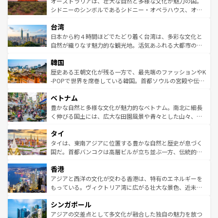
島だが、静かな自然を求めるならマウイ島やカウアイ島が
オーストラリアは、壮大な自然と多様な文化が魅力の国。
しみながら、その多様性と豊かな歴史を感じることができ
おすすめ。エメラルドグリーンに輝く海をはじめ、豊かな
シドニーのシンボルであるシドニー・オペラハウス、オー
るだろう。車でのロードトリップや列車の旅も、アメリカ
文化や歴史が息づいている。「アロハスピリット」と呼ば
ストラリア東海岸北部に広がる大サンゴ礁地帯グレートバ
ならではの贅沢な旅のスタイルだ。 なお、新着のアメリカ
台湾
れるおもてなしの心で訪れる人々を迎えてくれるハワイの
リアリーフや大陸中央部にそびえるウルル（エアーズロッ
情報は
コンテンツ一覧
を参照してほしい。
人々、おいしいローカルフードやハワイアンミュージッ
ク）、タスマニアの美しい原生林やケアンズの熱帯雨林な
日本から約４時間ほどでたどり着く台湾は、多彩な文化と
ク、伝統的なフラダンスなど、すべてがハワイの魅力を彩
ど、見どころがたくさん。また、カフェやワイン、オージ
自然が織りなす魅力的な観光地。活気あふれる大都市の台
っている。訪れるたびに新しい発見と感動が待っているハ
ービーフなどの食文化も豊かで、美味しいものであふれて
北やノスタルジックな町並みが人気な九份（ジォウフェ
ワイを、存分に味わってほしい。 なお、新着のハワイ情報
韓国
いる。アクティビティも充実しており、サーフィンやダイ
ン）、静ひつな山岳地帯である台湾東部など、都市の喧騒
は
コンテンツ一覧
を参照してほしい。
ビング、ハイキングなど、アウトドア好きにはたまらな
と山間の静けさが共存しており、訪れる人に新しい発見と
歴史ある王朝文化が残る一方で、最先端のファッションやK
い。オーストラリアの多彩な魅力を存分に味わいつくそ
驚きをもたらしてくれる。また、奥深い台湾の食文化も魅
-POPで世界を席巻している韓国。首都ソウルの宮殿や伝統
う。 なお、新着のオーストラリア情報は
コンテンツ一覧
を
力で、夜市などの屋台グルメから高級料理、ヘルシーで美
家屋が並ぶエリアでは韓国の歴史と文化に浸ることがで
参照してほしい。
ベトナム
容にもいいと評判のスイーツなど、バラエティ豊かな料理
き、地方に足を延ばせば四季折々の自然美を楽しむことが
が味わえる。 なお、新着の台湾情報は
コンテンツ一覧
を参
できる。そして、キムチや焼肉、絶品のストリートフード
豊かな自然と多様な文化が魅力的なベトナム。南北に細長
照してほしい。
まで、さまざまな韓国料理が待っている。夜には、韓国な
く伸びる国土には、広大な田園風景や青々とした山々、世
らではのナイトライフも堪能できる。あたたかいホスピタ
界遺産に登録された壮大な自然景観が点在し、都市部では
タイ
リティに包まれながら、韓国の多彩な魅力を心ゆくまで味
急速な発展と共に伝統が息づく。ハノイの古い町並みやホ
わってみてほしい。 なお、新着の韓国情報は
コンテンツ一
ーチミン市のフランス統治時代の建物も、独特の雰囲気を
タイは、東南アジアに位置する豊かな自然と歴史が息づく
覧
を参照してほしい。
醸し出している。また、バラエティの豊かさとおいしさで
国だ。首都バンコクは高層ビルが立ち並ぶ一方、伝統的な
世界中の食通を魅了してやまないベトナム料理も魅力のひ
寺院や市場がいたるところに点在し、古きよき文化と現代
香港
とつ。フォーやバインミー、ベトナムコーヒーなどは、ぜ
の活気が交差している。北部ではチェンマイなどの山岳地
ひ現地で味わいたい。どの地域を訪れてもあたたかい人々
帯で自然と触れ合い、南部ではプーケットやクラビの美し
アジアと西洋の文化が交わる香港は、特有のエネルギーを
が旅行者を迎えてくれるので、きっと忘れられない旅にな
いビーチでリゾート気分を楽しむことができる。タイ料理
もっている。ヴィクトリア湾に広がる壮大な景色、近未来
るはずだ。 なお、新着のベトナム情報は
コンテンツ一覧
を
は世界的に有名で、屋台から高級レストランまで味覚を刺
的なアートスポット、そして歴史と現代が融合した町並
参照してほしい。
シンガポール
激する。気候は一年中温暖で、どの季節にも異なる楽しみ
み、どこを訪れても感動するはず。観光スポットが密集し
が待っている。親しみやすいタイの人々、仏教を中心とし
ており、効率よく見どころを回れるのも魅力。息をのむよ
アジアの交差点として多文化が融合した独自の魅力を放つ