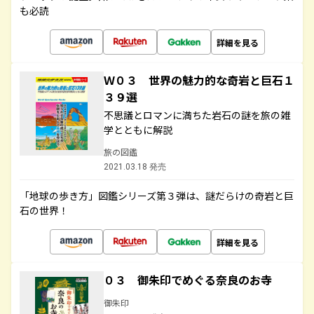
も必読
詳細を見る
Ｗ０３ 世界の魅力的な奇岩と巨石１
３９選
不思議とロマンに満ちた岩石の謎を旅の雑
学とともに解説
旅の図鑑
2021.03.18 発売
「地球の歩き方」図鑑シリーズ第３弾は、謎だらけの奇岩と巨
石の世界！
詳細を見る
０３ 御朱印でめぐる奈良のお寺
御朱印