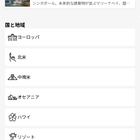
た文化、そして多様な観光資源が、訪れる旅人を魅了し続
うな絶景から文化的な体験まで、香港を存分に楽しみ尽く
シンガポール。未来的な建築物が並ぶマリーナベイ、歴史
ける。 なお、新着のタイ情報は
コンテンツ一覧
を参照して
そう。 なお、新着の香港情報は
コンテンツ一覧
を参照して
と伝統を感じられるエスニックタウン、多数の緑豊かな公
ほしい。
ほしい。
園や自然保護区など、自然が調和した近代的な景観と文化
の多様性あふれるカラフルな町は、どこを歩いても新しい
国と地域
発見がある。さらに、治安のよさや充実した公共交通機関
も、旅行者にとっては魅力的なポイント。グルメも豊富
で、ホーカーズは地元の風情を楽しめる外せないスポット
ヨーロッパ
だ。訪れる人を飽きさせないシンガポールで、多様な魅力
を体感しよう。 なお、新着のシンガポール情報は
コンテン
ツ一覧
を参照してほしい。
北米
中南米
オセアニア
ハワイ
リゾート