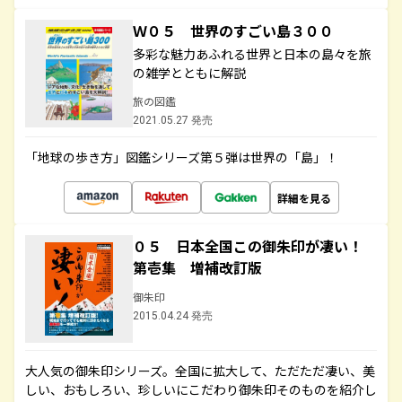
Ｗ０５ 世界のすごい島３００
多彩な魅力あふれる世界と日本の島々を旅
の雑学とともに解説
旅の図鑑
2021.05.27 発売
「地球の歩き方」図鑑シリーズ第５弾は世界の「島」！
詳細を見る
０５ 日本全国この御朱印が凄い！
第壱集 増補改訂版
御朱印
2015.04.24 発売
大人気の御朱印シリーズ。全国に拡大して、ただただ凄い、美
しい、おもしろい、珍しいにこだわり御朱印そのものを紹介し