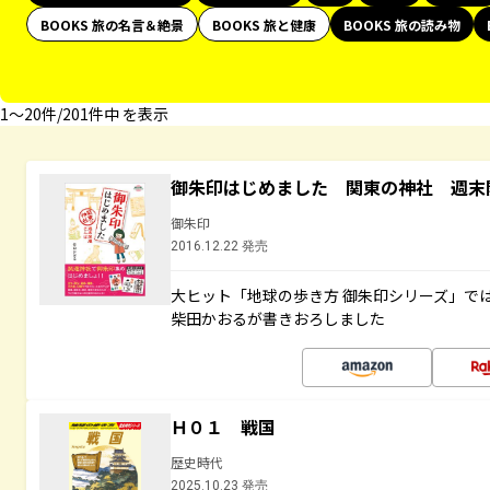
BOOKS 旅の名言＆絶景
BOOKS 旅と健康
BOOKS 旅の読み物
1〜20件/201件中 を表示
御朱印はじめました 関東の神社 週末
御朱印
2016.12.22 発売
大ヒット「地球の歩き方 御朱印シリーズ」で
柴田かおるが書きおろしました
Ｈ０１ 戦国
歴史時代
2025.10.23 発売