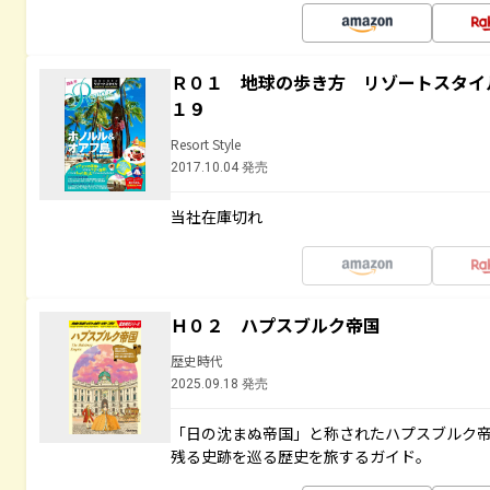
Ｒ０１ 地球の歩き方 リゾートスタイ
１９
Resort Style
2017.10.04 発売
当社在庫切れ
Ｈ０２ ハプスブルク帝国
歴史時代
2025.09.18 発売
「日の沈まぬ帝国」と称されたハプスブルク
残る史跡を巡る歴史を旅するガイド。