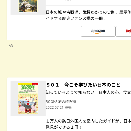
日本の城や古戦場、武将ゆかりの史跡、展示
イドする歴史ファン必携の一冊。
AD
Ｓ０１ 今こそ学びたい日本のこと
知っているようで知らない 日本人の心、食
BOOKS 旅の読み物
2022.07.21 発売
１万人の訪日外国人を案内したガイドが、日
発見ができる１冊！