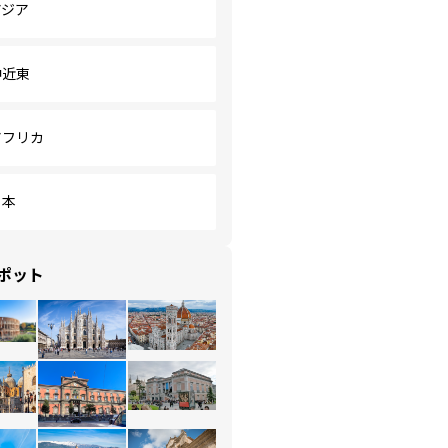
アジア
中近東
アフリカ
日本
ポット