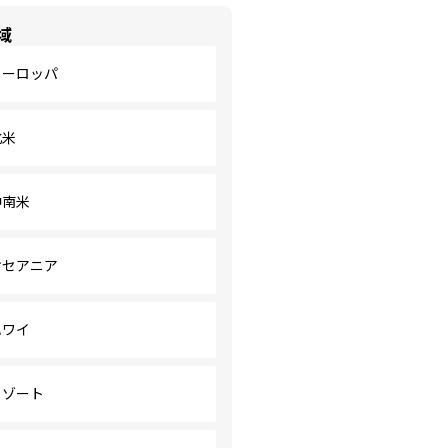
域
ヨーロッパ
北米
中南米
オセアニア
ハワイ
リゾート