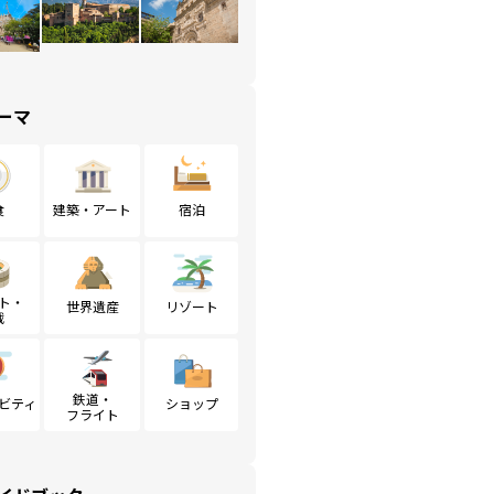
ーマ
食
建築・アート
宿泊
ト・
世界遺産
リゾート
戦
鉄道・
ビティ
ショップ
フライト