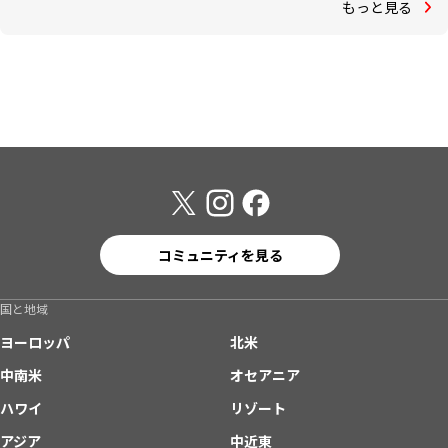
もっと見る
コミュニティを見る
国と地域
ヨーロッパ
北米
中南米
オセアニア
ハワイ
リゾート
アジア
中近東