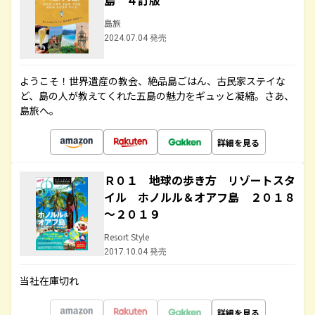
島 ４訂版
島旅
2024.07.04 発売
ようこそ！世界遺産の教会、絶品島ごはん、古民家ステイな
ど、島の人が教えてくれた五島の魅力をギュッと凝縮。さあ、
島旅へ。
詳細を見る
Ｒ０１ 地球の歩き方 リゾートスタ
イル ホノルル＆オアフ島 ２０１８
～２０１９
Resort Style
2017.10.04 発売
当社在庫切れ
詳細を見る