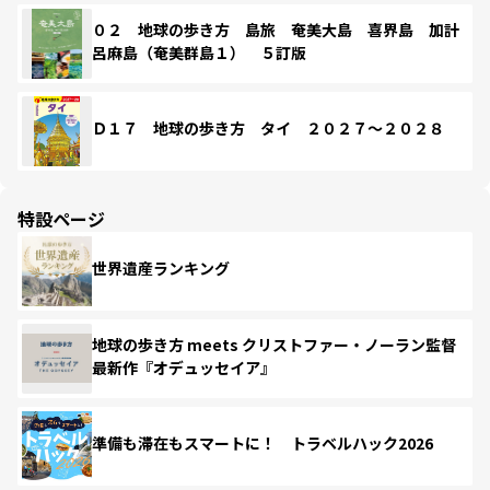
０２ 地球の歩き方 島旅 奄美大島 喜界島 加計
呂麻島（奄美群島１） ５訂版
Ｄ１７ 地球の歩き方 タイ ２０２７～２０２８
特設ページ
世界遺産ランキング
地球の歩き方 meets クリストファー・ノーラン監督
最新作『オデュッセイア』
準備も滞在もスマートに！ トラベルハック2026