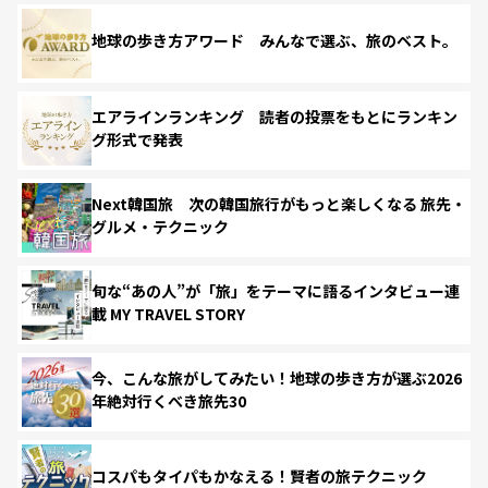
地球の歩き方アワード みんなで選ぶ、旅のベスト。
エアラインランキング 読者の投票をもとにランキン
グ形式で発表
Next韓国旅 次の韓国旅行がもっと楽しくなる 旅先・
グルメ・テクニック
旬な“あの人”が「旅」をテーマに語るインタビュー連
載 MY TRAVEL STORY
今、こんな旅がしてみたい！地球の歩き方が選ぶ2026
年絶対行くべき旅先30
コスパもタイパもかなえる！賢者の旅テクニック