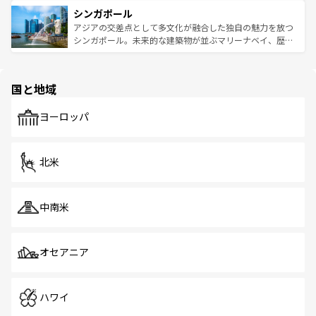
は世界的に有名で、屋台から高級レストランまで味覚を刺
的なアートスポット、そして歴史と現代が融合した町並
参照してほしい。
シンガポール
激する。気候は一年中温暖で、どの季節にも異なる楽しみ
み、どこを訪れても感動するはず。観光スポットが密集し
が待っている。親しみやすいタイの人々、仏教を中心とし
ており、効率よく見どころを回れるのも魅力。息をのむよ
アジアの交差点として多文化が融合した独自の魅力を放つ
た文化、そして多様な観光資源が、訪れる旅人を魅了し続
うな絶景から文化的な体験まで、香港を存分に楽しみ尽く
シンガポール。未来的な建築物が並ぶマリーナベイ、歴史
ける。 なお、新着のタイ情報は
コンテンツ一覧
を参照して
そう。 なお、新着の香港情報は
コンテンツ一覧
を参照して
と伝統を感じられるエスニックタウン、多数の緑豊かな公
ほしい。
ほしい。
園や自然保護区など、自然が調和した近代的な景観と文化
の多様性あふれるカラフルな町は、どこを歩いても新しい
国と地域
発見がある。さらに、治安のよさや充実した公共交通機関
も、旅行者にとっては魅力的なポイント。グルメも豊富
で、ホーカーズは地元の風情を楽しめる外せないスポット
ヨーロッパ
だ。訪れる人を飽きさせないシンガポールで、多様な魅力
を体感しよう。 なお、新着のシンガポール情報は
コンテン
ツ一覧
を参照してほしい。
北米
中南米
オセアニア
ハワイ