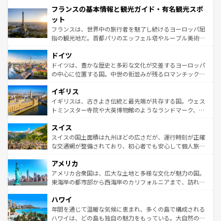
と文化が詰まったヨーロッパ屈指の旅行先だ。多様な地域
フランスの基本情報と観光ガイド・有名観光スポ
ませてくれるイタリアで、忘れられない旅をしてみよう！
文化が根付くこの国では、情熱的なフラメンコ、熱気あふ
なお、新着のイタリア情報は
コンテンツ一覧
を参照してほ
れる闘牛、そして美味しいタパスが生活の一部となってい
ット
しい。
る。首都マドリードの洗練された雰囲気や、バルセロナの
フランスは、世界中の旅行者を魅了し続けるヨーロッパ屈
アートに溢れた街角から、地方では古代ローマ遺跡や中世
指の観光地だ。首都パリのエッフェル塔やルーブル美術館
の城塞都市、穏やかなビーチリゾートまで多彩な表情を見
といった象徴的なスポットから、田舎町の古風な美しさま
せる。地方によって風土や気候が異なるスペインはその個
ドイツ
で、幅広い魅力が詰まっている。華麗な宮殿、歴史的な大
性で訪れる人を魅了する。 なお、新着のスペイン情報は
コ
聖堂、美しいビーチ、そして豊かな自然が、訪れる者を心
ドイツは、豊かな歴史と多彩な文化が交差するヨーロッパ
ンテンツ一覧
を参照してほしい。
から魅了する。また、フランスは美食の国としても知ら
の中心に位置する国。中世の街並みが残るロマンチック街
れ、フランス料理はユネスコ無形文化遺産にも登録されて
道から、未来を先取りするようなモダンな都市まで多様な
イギリス
いる。シャンパンの発祥地であるランス、プロヴァンスの
顔を持つこの国は、どこを歩いても飽きることがない。ベ
香り高いラベンダー畑など、多彩な楽しみ方が可能だ。さ
ルリンの文化的活気、バイエルン州のアルプスの絶景、そ
イギリスは、古きよき伝統と最先端が共存する国。ウェス
らに、パリ以外の地域にも魅力が溢れており、どの街角に
してライン川沿いのワイン畑といった風景は必見。ビール
トミンスター寺院や大英博物館のようなランドマーク、歴
も豊かな歴史と文化が息づいている。パリ以外の個性あふ
とソーセージを味わいながら地元の人と過ごす楽しい時間
史ある大学都市、美しい丘陵地帯や牧歌的な風景など、エ
れる地方に足を運ぶとそれぞれで全く異なる文化を体験で
スイス
は、お酒好きな人にはぜひ体験してほしい。 なお、新着の
リアごとに異なる魅力がある。また、優雅なアフタヌーン
きるだろう。 なお、新着のフランス情報は
コンテンツ一覧
ドイツ情報は
コンテンツ一覧
を参照してほしい。
ティー、ビール好きにはたまらない英国パブ、サッカー観
スイスの国土面積は九州ほどの広さだが、運行時刻が正確
を参照してほしい。
戦など、本場だからこそできる体験も豊富。イギリスを旅
な交通網が整備されており、初心者でも安心して個人旅行
して楽しみつくそう。 なお、新着のイギリス情報は
コンテ
を楽しめる。日本同様に時刻表どおりの旅が可能だ。中世
アメリカ
ンツ一覧
を参照してほしい。
の建物がそのまま残る町や、スイスならではのユニークな
博物館もあり、アルプス観光だけでなく町歩きも満喫する
アメリカ合衆国は、広大な土地と多様な文化が魅力の国。
ことができる。国民の所得が高いため物価も高いが、旅行
東海岸の都市部から西海岸のカリフォルニアまで、訪れる
者向けの交通パス提供のサービスもあり、うまく活用すれ
場所ごとに異なる風景と体験が待っている。ニューヨーク
ハワイ
ば市内交通費無料で観光を楽しむこともできる。 なお、新
のような巨大都市は、観光、ショッピング、エンターテイ
着のスイス情報は
コンテンツ一覧
を参照してほしい。
ンメントが詰まった刺激的なスポットだ。一方、アメリカ
年間を通じて温暖な気候に恵まれ、多くの島で構成される
西部には大自然が広がり、グランドキャニオンやイエロー
ハワイは、どの島も独自の魅力をもっている。大自然の神