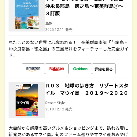
沖永良部島 徳之島～奄美群島②～
３訂版
島旅
2025.12.11 発売
見たことのない世界に心奪われる！ 奄美群島南部「与論島・
沖永良部島・徳之島」の三島だけをフィーチャーした完全ガイ
ド。
詳細を見る
Ｒ０３ 地球の歩き方 リゾートスタ
イル マウイ島 ２０１９～２０２０
Resort Style
2018.12.12 発売
大自然から感度の高いグルメ＆ショッピングまで、訪れる度に
新発見があるマウイ島。旬のファーム巡りやマウイ産おみやげ