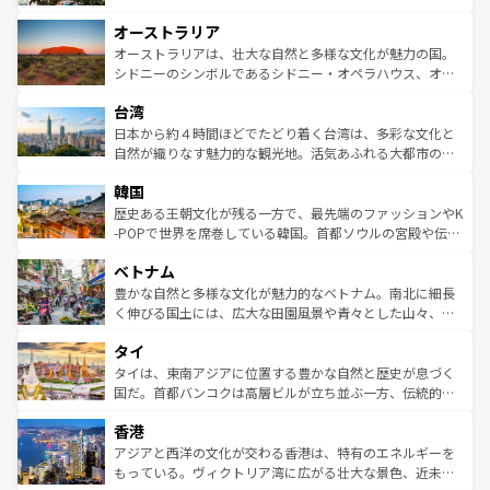
ストーン国立公園といった絶景が堪能できる。さらに、南
秘を感じたいなら、火山が生み出した壮大な景観を誇るハ
オーストラリア
部のニューオーリンズでは、音楽と美食が融合した独特の
ワイ島は見逃せない。また、定番の観光地といえばオアフ
文化が魅力。旅行者はアメリカの各地域で異なる魅力を楽
島だが、静かな自然を求めるならマウイ島やカウアイ島が
オーストラリアは、壮大な自然と多様な文化が魅力の国。
しみながら、その多様性と豊かな歴史を感じることができ
おすすめ。エメラルドグリーンに輝く海をはじめ、豊かな
シドニーのシンボルであるシドニー・オペラハウス、オー
るだろう。車でのロードトリップや列車の旅も、アメリカ
文化や歴史が息づいている。「アロハスピリット」と呼ば
ストラリア東海岸北部に広がる大サンゴ礁地帯グレートバ
ならではの贅沢な旅のスタイルだ。 なお、新着のアメリカ
台湾
れるおもてなしの心で訪れる人々を迎えてくれるハワイの
リアリーフや大陸中央部にそびえるウルル（エアーズロッ
情報は
コンテンツ一覧
を参照してほしい。
人々、おいしいローカルフードやハワイアンミュージッ
ク）、タスマニアの美しい原生林やケアンズの熱帯雨林な
日本から約４時間ほどでたどり着く台湾は、多彩な文化と
ク、伝統的なフラダンスなど、すべてがハワイの魅力を彩
ど、見どころがたくさん。また、カフェやワイン、オージ
自然が織りなす魅力的な観光地。活気あふれる大都市の台
っている。訪れるたびに新しい発見と感動が待っているハ
ービーフなどの食文化も豊かで、美味しいものであふれて
北やノスタルジックな町並みが人気な九份（ジォウフェ
ワイを、存分に味わってほしい。 なお、新着のハワイ情報
韓国
いる。アクティビティも充実しており、サーフィンやダイ
ン）、静ひつな山岳地帯である台湾東部など、都市の喧騒
は
コンテンツ一覧
を参照してほしい。
ビング、ハイキングなど、アウトドア好きにはたまらな
と山間の静けさが共存しており、訪れる人に新しい発見と
歴史ある王朝文化が残る一方で、最先端のファッションやK
い。オーストラリアの多彩な魅力を存分に味わいつくそ
驚きをもたらしてくれる。また、奥深い台湾の食文化も魅
-POPで世界を席巻している韓国。首都ソウルの宮殿や伝統
う。 なお、新着のオーストラリア情報は
コンテンツ一覧
を
力で、夜市などの屋台グルメから高級料理、ヘルシーで美
家屋が並ぶエリアでは韓国の歴史と文化に浸ることがで
参照してほしい。
ベトナム
容にもいいと評判のスイーツなど、バラエティ豊かな料理
き、地方に足を延ばせば四季折々の自然美を楽しむことが
が味わえる。 なお、新着の台湾情報は
コンテンツ一覧
を参
できる。そして、キムチや焼肉、絶品のストリートフード
豊かな自然と多様な文化が魅力的なベトナム。南北に細長
照してほしい。
まで、さまざまな韓国料理が待っている。夜には、韓国な
く伸びる国土には、広大な田園風景や青々とした山々、世
らではのナイトライフも堪能できる。あたたかいホスピタ
界遺産に登録された壮大な自然景観が点在し、都市部では
タイ
リティに包まれながら、韓国の多彩な魅力を心ゆくまで味
急速な発展と共に伝統が息づく。ハノイの古い町並みやホ
わってみてほしい。 なお、新着の韓国情報は
コンテンツ一
ーチミン市のフランス統治時代の建物も、独特の雰囲気を
タイは、東南アジアに位置する豊かな自然と歴史が息づく
覧
を参照してほしい。
醸し出している。また、バラエティの豊かさとおいしさで
国だ。首都バンコクは高層ビルが立ち並ぶ一方、伝統的な
世界中の食通を魅了してやまないベトナム料理も魅力のひ
寺院や市場がいたるところに点在し、古きよき文化と現代
香港
とつ。フォーやバインミー、ベトナムコーヒーなどは、ぜ
の活気が交差している。北部ではチェンマイなどの山岳地
ひ現地で味わいたい。どの地域を訪れてもあたたかい人々
帯で自然と触れ合い、南部ではプーケットやクラビの美し
アジアと西洋の文化が交わる香港は、特有のエネルギーを
が旅行者を迎えてくれるので、きっと忘れられない旅にな
いビーチでリゾート気分を楽しむことができる。タイ料理
もっている。ヴィクトリア湾に広がる壮大な景色、近未来
るはずだ。 なお、新着のベトナム情報は
コンテンツ一覧
を