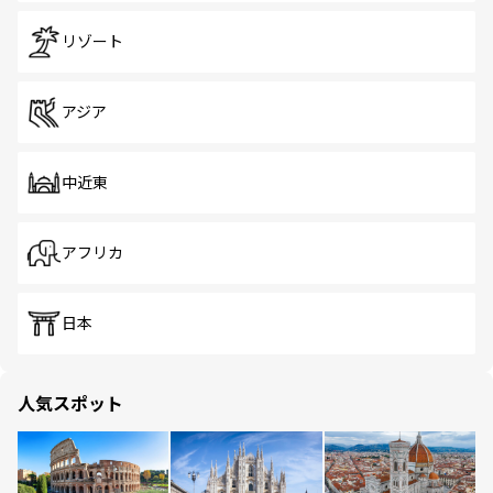
リゾート
アジア
中近東
アフリカ
日本
人気スポット