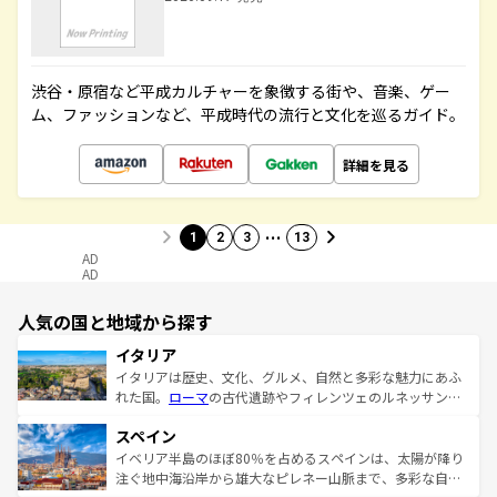
渋谷・原宿など平成カルチャーを象徴する街や、音楽、ゲー
ム、ファッションなど、平成時代の流行と文化を巡るガイド。
詳細を見る
…
1
2
3
13
AD
AD
人気の国と地域から探す
イタリア
イタリアは歴史、文化、グルメ、自然と多彩な魅力にあふ
れた国。
ローマ
の古代遺跡やフィレンツェのルネッサンス
美術、ヴェネツィアの運河など、歴史あるスポットはもち
スペイン
ろん、トスカーナの美しい田園風景やアマルフィ海岸の絶
景など、自然景観も見逃せない。観光の合間には、本場の
イベリア半島のほぼ80％を占めるスペインは、太陽が降り
ピザやパスタなど、絶品のイタリア料理を堪能することも
注ぐ地中海沿岸から雄大なピレネー山脈まで、多彩な自然
できる。朝目覚めてから夜眠るまで、すべての瞬間を楽し