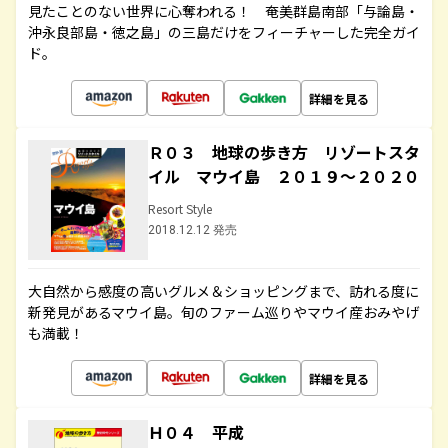
見たことのない世界に心奪われる！ 奄美群島南部「与論島・
沖永良部島・徳之島」の三島だけをフィーチャーした完全ガイ
ド。
詳細を見る
Ｒ０３ 地球の歩き方 リゾートスタ
イル マウイ島 ２０１９～２０２０
Resort Style
2018.12.12 発売
大自然から感度の高いグルメ＆ショッピングまで、訪れる度に
新発見があるマウイ島。旬のファーム巡りやマウイ産おみやげ
も満載！
詳細を見る
Ｈ０４ 平成