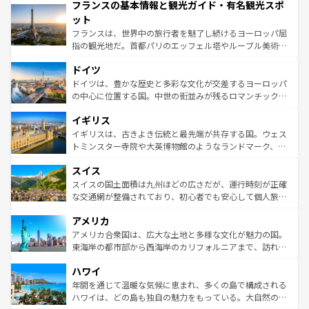
フランスの基本情報と観光ガイド・有名観光スポ
ませてくれるイタリアで、忘れられない旅をしてみよう！
文化が根付くこの国では、情熱的なフラメンコ、熱気あふ
なお、新着のイタリア情報は
コンテンツ一覧
を参照してほ
れる闘牛、そして美味しいタパスが生活の一部となってい
ット
しい。
る。首都マドリードの洗練された雰囲気や、バルセロナの
フランスは、世界中の旅行者を魅了し続けるヨーロッパ屈
アートに溢れた街角から、地方では古代ローマ遺跡や中世
指の観光地だ。首都パリのエッフェル塔やルーブル美術館
の城塞都市、穏やかなビーチリゾートまで多彩な表情を見
といった象徴的なスポットから、田舎町の古風な美しさま
せる。地方によって風土や気候が異なるスペインはその個
ドイツ
で、幅広い魅力が詰まっている。華麗な宮殿、歴史的な大
性で訪れる人を魅了する。 なお、新着のスペイン情報は
コ
聖堂、美しいビーチ、そして豊かな自然が、訪れる者を心
ドイツは、豊かな歴史と多彩な文化が交差するヨーロッパ
ンテンツ一覧
を参照してほしい。
から魅了する。また、フランスは美食の国としても知ら
の中心に位置する国。中世の街並みが残るロマンチック街
れ、フランス料理はユネスコ無形文化遺産にも登録されて
道から、未来を先取りするようなモダンな都市まで多様な
イギリス
いる。シャンパンの発祥地であるランス、プロヴァンスの
顔を持つこの国は、どこを歩いても飽きることがない。ベ
香り高いラベンダー畑など、多彩な楽しみ方が可能だ。さ
ルリンの文化的活気、バイエルン州のアルプスの絶景、そ
イギリスは、古きよき伝統と最先端が共存する国。ウェス
らに、パリ以外の地域にも魅力が溢れており、どの街角に
してライン川沿いのワイン畑といった風景は必見。ビール
トミンスター寺院や大英博物館のようなランドマーク、歴
も豊かな歴史と文化が息づいている。パリ以外の個性あふ
とソーセージを味わいながら地元の人と過ごす楽しい時間
史ある大学都市、美しい丘陵地帯や牧歌的な風景など、エ
れる地方に足を運ぶとそれぞれで全く異なる文化を体験で
スイス
は、お酒好きな人にはぜひ体験してほしい。 なお、新着の
リアごとに異なる魅力がある。また、優雅なアフタヌーン
きるだろう。 なお、新着のフランス情報は
コンテンツ一覧
ドイツ情報は
コンテンツ一覧
を参照してほしい。
ティー、ビール好きにはたまらない英国パブ、サッカー観
スイスの国土面積は九州ほどの広さだが、運行時刻が正確
を参照してほしい。
戦など、本場だからこそできる体験も豊富。イギリスを旅
な交通網が整備されており、初心者でも安心して個人旅行
して楽しみつくそう。 なお、新着のイギリス情報は
コンテ
を楽しめる。日本同様に時刻表どおりの旅が可能だ。中世
アメリカ
ンツ一覧
を参照してほしい。
の建物がそのまま残る町や、スイスならではのユニークな
博物館もあり、アルプス観光だけでなく町歩きも満喫する
アメリカ合衆国は、広大な土地と多様な文化が魅力の国。
ことができる。国民の所得が高いため物価も高いが、旅行
東海岸の都市部から西海岸のカリフォルニアまで、訪れる
者向けの交通パス提供のサービスもあり、うまく活用すれ
場所ごとに異なる風景と体験が待っている。ニューヨーク
ハワイ
ば市内交通費無料で観光を楽しむこともできる。 なお、新
のような巨大都市は、観光、ショッピング、エンターテイ
着のスイス情報は
コンテンツ一覧
を参照してほしい。
ンメントが詰まった刺激的なスポットだ。一方、アメリカ
年間を通じて温暖な気候に恵まれ、多くの島で構成される
西部には大自然が広がり、グランドキャニオンやイエロー
ハワイは、どの島も独自の魅力をもっている。大自然の神
ストーン国立公園といった絶景が堪能できる。さらに、南