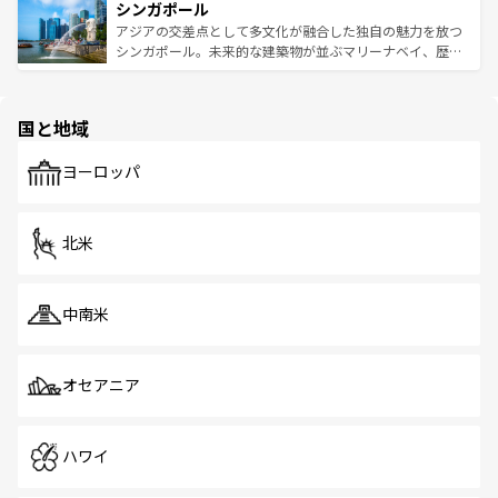
参照してほしい。
シンガポール
激する。気候は一年中温暖で、どの季節にも異なる楽しみ
み、どこを訪れても感動するはず。観光スポットが密集し
が待っている。親しみやすいタイの人々、仏教を中心とし
ており、効率よく見どころを回れるのも魅力。息をのむよ
アジアの交差点として多文化が融合した独自の魅力を放つ
た文化、そして多様な観光資源が、訪れる旅人を魅了し続
うな絶景から文化的な体験まで、香港を存分に楽しみ尽く
シンガポール。未来的な建築物が並ぶマリーナベイ、歴史
ける。 なお、新着のタイ情報は
コンテンツ一覧
を参照して
そう。 なお、新着の香港情報は
コンテンツ一覧
を参照して
と伝統を感じられるエスニックタウン、多数の緑豊かな公
ほしい。
ほしい。
園や自然保護区など、自然が調和した近代的な景観と文化
の多様性あふれるカラフルな町は、どこを歩いても新しい
国と地域
発見がある。さらに、治安のよさや充実した公共交通機関
も、旅行者にとっては魅力的なポイント。グルメも豊富
で、ホーカーズは地元の風情を楽しめる外せないスポット
ヨーロッパ
だ。訪れる人を飽きさせないシンガポールで、多様な魅力
を体感しよう。 なお、新着のシンガポール情報は
コンテン
ツ一覧
を参照してほしい。
北米
中南米
オセアニア
ハワイ