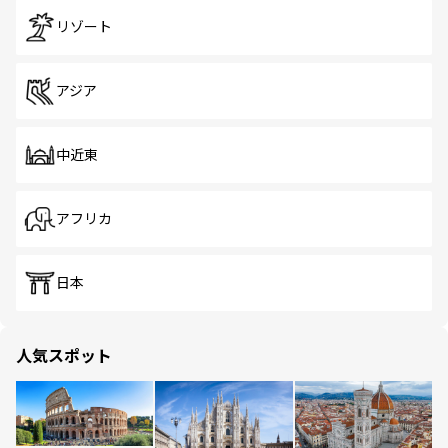
リゾート
アジア
中近東
アフリカ
日本
人気スポット