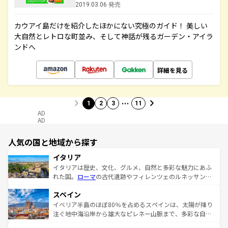
2019.03.06 発売
カウアイ島だけを紹介したほかにない究極のガイド！ 美しい
大自然とレトロな町並み、そして神話が残るガーデン・アイラ
ンドへ
詳細を見る
…
1
2
3
11
AD
AD
人気の国と地域から探す
イタリア
イタリアは歴史、文化、グルメ、自然と多彩な魅力にあふ
れた国。
ローマ
の古代遺跡やフィレンツェのルネッサンス
美術、ヴェネツィアの運河など、歴史あるスポットはもち
スペイン
ろん、トスカーナの美しい田園風景やアマルフィ海岸の絶
景など、自然景観も見逃せない。観光の合間には、本場の
イベリア半島のほぼ80％を占めるスペインは、太陽が降り
ピザやパスタなど、絶品のイタリア料理を堪能することも
注ぐ地中海沿岸から雄大なピレネー山脈まで、多彩な自然
できる。朝目覚めてから夜眠るまで、すべての瞬間を楽し
と文化が詰まったヨーロッパ屈指の旅行先だ。多様な地域