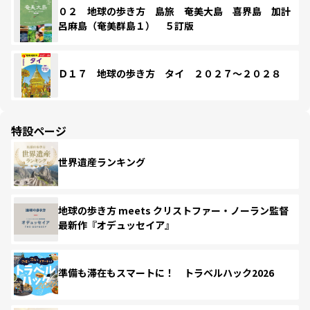
０２ 地球の歩き方 島旅 奄美大島 喜界島 加計
呂麻島（奄美群島１） ５訂版
Ｄ１７ 地球の歩き方 タイ ２０２７～２０２８
特設ページ
世界遺産ランキング
地球の歩き方 meets クリストファー・ノーラン監督
最新作『オデュッセイア』
準備も滞在もスマートに！ トラベルハック2026