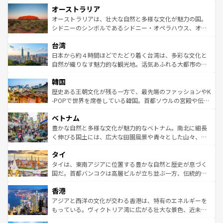
秘を感じたいなら、火山が生み出した壮大な景観を誇るハ
オーストラリア
部のニューオーリンズでは、音楽と美食が融合した独特の
ワイ島は見逃せない。また、定番の観光地といえばオアフ
文化が魅力。旅行者はアメリカの各地域で異なる魅力を楽
島だが、静かな自然を求めるならマウイ島やカウアイ島が
オーストラリアは、壮大な自然と多様な文化が魅力の国。
しみながら、その多様性と豊かな歴史を感じることができ
おすすめ。エメラルドグリーンに輝く海をはじめ、豊かな
シドニーのシンボルであるシドニー・オペラハウス、オー
るだろう。車でのロードトリップや列車の旅も、アメリカ
文化や歴史が息づいている。「アロハスピリット」と呼ば
ストラリア東海岸北部に広がる大サンゴ礁地帯グレートバ
ならではの贅沢な旅のスタイルだ。 なお、新着のアメリカ
台湾
れるおもてなしの心で訪れる人々を迎えてくれるハワイの
リアリーフや大陸中央部にそびえるウルル（エアーズロッ
情報は
コンテンツ一覧
を参照してほしい。
人々、おいしいローカルフードやハワイアンミュージッ
ク）、タスマニアの美しい原生林やケアンズの熱帯雨林な
日本から約４時間ほどでたどり着く台湾は、多彩な文化と
ク、伝統的なフラダンスなど、すべてがハワイの魅力を彩
ど、見どころがたくさん。また、カフェやワイン、オージ
自然が織りなす魅力的な観光地。活気あふれる大都市の台
っている。訪れるたびに新しい発見と感動が待っているハ
ービーフなどの食文化も豊かで、美味しいものであふれて
北やノスタルジックな町並みが人気な九份（ジォウフェ
ワイを、存分に味わってほしい。 なお、新着のハワイ情報
韓国
いる。アクティビティも充実しており、サーフィンやダイ
ン）、静ひつな山岳地帯である台湾東部など、都市の喧騒
は
コンテンツ一覧
を参照してほしい。
ビング、ハイキングなど、アウトドア好きにはたまらな
と山間の静けさが共存しており、訪れる人に新しい発見と
歴史ある王朝文化が残る一方で、最先端のファッションやK
い。オーストラリアの多彩な魅力を存分に味わいつくそ
驚きをもたらしてくれる。また、奥深い台湾の食文化も魅
-POPで世界を席巻している韓国。首都ソウルの宮殿や伝統
う。 なお、新着のオーストラリア情報は
コンテンツ一覧
を
力で、夜市などの屋台グルメから高級料理、ヘルシーで美
家屋が並ぶエリアでは韓国の歴史と文化に浸ることがで
参照してほしい。
ベトナム
容にもいいと評判のスイーツなど、バラエティ豊かな料理
き、地方に足を延ばせば四季折々の自然美を楽しむことが
が味わえる。 なお、新着の台湾情報は
コンテンツ一覧
を参
できる。そして、キムチや焼肉、絶品のストリートフード
豊かな自然と多様な文化が魅力的なベトナム。南北に細長
照してほしい。
まで、さまざまな韓国料理が待っている。夜には、韓国な
く伸びる国土には、広大な田園風景や青々とした山々、世
らではのナイトライフも堪能できる。あたたかいホスピタ
界遺産に登録された壮大な自然景観が点在し、都市部では
タイ
リティに包まれながら、韓国の多彩な魅力を心ゆくまで味
急速な発展と共に伝統が息づく。ハノイの古い町並みやホ
わってみてほしい。 なお、新着の韓国情報は
コンテンツ一
ーチミン市のフランス統治時代の建物も、独特の雰囲気を
タイは、東南アジアに位置する豊かな自然と歴史が息づく
覧
を参照してほしい。
醸し出している。また、バラエティの豊かさとおいしさで
国だ。首都バンコクは高層ビルが立ち並ぶ一方、伝統的な
世界中の食通を魅了してやまないベトナム料理も魅力のひ
寺院や市場がいたるところに点在し、古きよき文化と現代
香港
とつ。フォーやバインミー、ベトナムコーヒーなどは、ぜ
の活気が交差している。北部ではチェンマイなどの山岳地
ひ現地で味わいたい。どの地域を訪れてもあたたかい人々
帯で自然と触れ合い、南部ではプーケットやクラビの美し
アジアと西洋の文化が交わる香港は、特有のエネルギーを
が旅行者を迎えてくれるので、きっと忘れられない旅にな
いビーチでリゾート気分を楽しむことができる。タイ料理
もっている。ヴィクトリア湾に広がる壮大な景色、近未来
るはずだ。 なお、新着のベトナム情報は
コンテンツ一覧
を
は世界的に有名で、屋台から高級レストランまで味覚を刺
的なアートスポット、そして歴史と現代が融合した町並