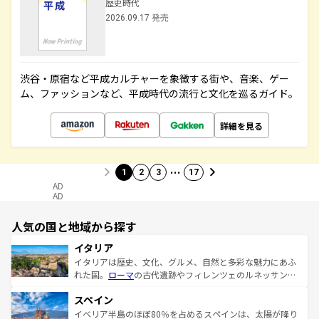
歴史時代
2026.09.17 発売
渋谷・原宿など平成カルチャーを象徴する街や、音楽、ゲー
ム、ファッションなど、平成時代の流行と文化を巡るガイド。
詳細を見る
…
1
2
3
17
AD
AD
人気の国と地域から探す
イタリア
イタリアは歴史、文化、グルメ、自然と多彩な魅力にあふ
れた国。
ローマ
の古代遺跡やフィレンツェのルネッサンス
美術、ヴェネツィアの運河など、歴史あるスポットはもち
スペイン
ろん、トスカーナの美しい田園風景やアマルフィ海岸の絶
景など、自然景観も見逃せない。観光の合間には、本場の
イベリア半島のほぼ80％を占めるスペインは、太陽が降り