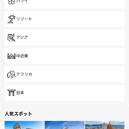
ハワイ
リゾート
アジア
中近東
アフリカ
日本
人気スポット