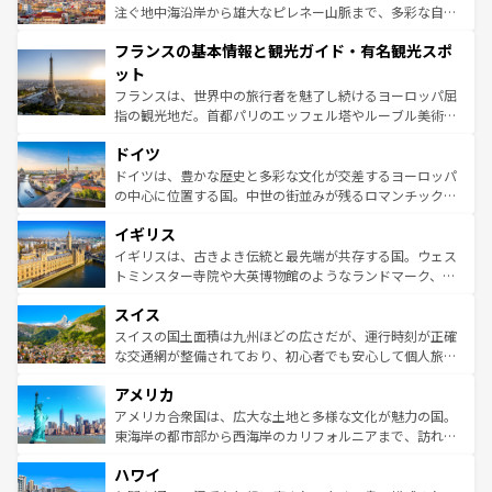
ピザやパスタなど、絶品のイタリア料理を堪能することも
注ぐ地中海沿岸から雄大なピレネー山脈まで、多彩な自然
できる。朝目覚めてから夜眠るまで、すべての瞬間を楽し
と文化が詰まったヨーロッパ屈指の旅行先だ。多様な地域
フランスの基本情報と観光ガイド・有名観光スポ
ませてくれるイタリアで、忘れられない旅をしてみよう！
文化が根付くこの国では、情熱的なフラメンコ、熱気あふ
なお、新着のイタリア情報は
コンテンツ一覧
を参照してほ
れる闘牛、そして美味しいタパスが生活の一部となってい
ット
しい。
る。首都マドリードの洗練された雰囲気や、バルセロナの
フランスは、世界中の旅行者を魅了し続けるヨーロッパ屈
アートに溢れた街角から、地方では古代ローマ遺跡や中世
指の観光地だ。首都パリのエッフェル塔やルーブル美術館
の城塞都市、穏やかなビーチリゾートまで多彩な表情を見
といった象徴的なスポットから、田舎町の古風な美しさま
せる。地方によって風土や気候が異なるスペインはその個
ドイツ
で、幅広い魅力が詰まっている。華麗な宮殿、歴史的な大
性で訪れる人を魅了する。 なお、新着のスペイン情報は
コ
聖堂、美しいビーチ、そして豊かな自然が、訪れる者を心
ドイツは、豊かな歴史と多彩な文化が交差するヨーロッパ
ンテンツ一覧
を参照してほしい。
から魅了する。また、フランスは美食の国としても知ら
の中心に位置する国。中世の街並みが残るロマンチック街
れ、フランス料理はユネスコ無形文化遺産にも登録されて
道から、未来を先取りするようなモダンな都市まで多様な
イギリス
いる。シャンパンの発祥地であるランス、プロヴァンスの
顔を持つこの国は、どこを歩いても飽きることがない。ベ
香り高いラベンダー畑など、多彩な楽しみ方が可能だ。さ
ルリンの文化的活気、バイエルン州のアルプスの絶景、そ
イギリスは、古きよき伝統と最先端が共存する国。ウェス
らに、パリ以外の地域にも魅力が溢れており、どの街角に
してライン川沿いのワイン畑といった風景は必見。ビール
トミンスター寺院や大英博物館のようなランドマーク、歴
も豊かな歴史と文化が息づいている。パリ以外の個性あふ
とソーセージを味わいながら地元の人と過ごす楽しい時間
史ある大学都市、美しい丘陵地帯や牧歌的な風景など、エ
れる地方に足を運ぶとそれぞれで全く異なる文化を体験で
スイス
は、お酒好きな人にはぜひ体験してほしい。 なお、新着の
リアごとに異なる魅力がある。また、優雅なアフタヌーン
きるだろう。 なお、新着のフランス情報は
コンテンツ一覧
ドイツ情報は
コンテンツ一覧
を参照してほしい。
ティー、ビール好きにはたまらない英国パブ、サッカー観
スイスの国土面積は九州ほどの広さだが、運行時刻が正確
を参照してほしい。
戦など、本場だからこそできる体験も豊富。イギリスを旅
な交通網が整備されており、初心者でも安心して個人旅行
して楽しみつくそう。 なお、新着のイギリス情報は
コンテ
を楽しめる。日本同様に時刻表どおりの旅が可能だ。中世
アメリカ
ンツ一覧
を参照してほしい。
の建物がそのまま残る町や、スイスならではのユニークな
博物館もあり、アルプス観光だけでなく町歩きも満喫する
アメリカ合衆国は、広大な土地と多様な文化が魅力の国。
ことができる。国民の所得が高いため物価も高いが、旅行
東海岸の都市部から西海岸のカリフォルニアまで、訪れる
者向けの交通パス提供のサービスもあり、うまく活用すれ
場所ごとに異なる風景と体験が待っている。ニューヨーク
ハワイ
ば市内交通費無料で観光を楽しむこともできる。 なお、新
のような巨大都市は、観光、ショッピング、エンターテイ