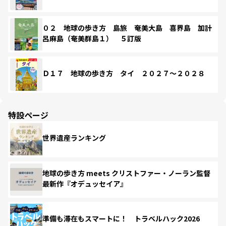
０２ 地球の歩き方 島旅 奄美大島 喜界島 加計
呂麻島（奄美群島１） ５訂版
Ｄ１７ 地球の歩き方 タイ ２０２７～２０２８
特設ページ
世界遺産ランキング
地球の歩き方 meets クリストファー・ノーラン監督
最新作『オデュッセイア』
準備も滞在もスマートに！ トラベルハック2026