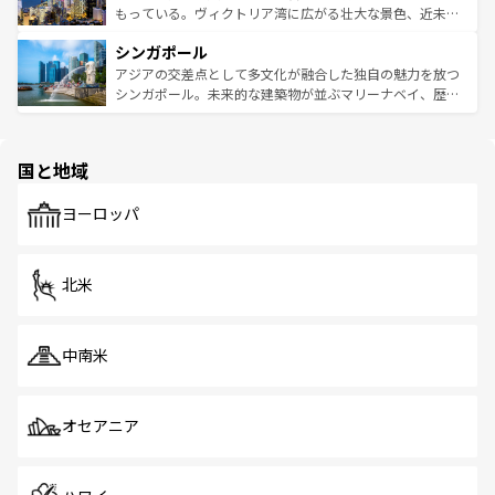
が旅行者を迎えてくれるので、きっと忘れられない旅にな
いビーチでリゾート気分を楽しむことができる。タイ料理
もっている。ヴィクトリア湾に広がる壮大な景色、近未来
るはずだ。 なお、新着のベトナム情報は
コンテンツ一覧
を
は世界的に有名で、屋台から高級レストランまで味覚を刺
的なアートスポット、そして歴史と現代が融合した町並
参照してほしい。
シンガポール
激する。気候は一年中温暖で、どの季節にも異なる楽しみ
み、どこを訪れても感動するはず。観光スポットが密集し
が待っている。親しみやすいタイの人々、仏教を中心とし
ており、効率よく見どころを回れるのも魅力。息をのむよ
アジアの交差点として多文化が融合した独自の魅力を放つ
た文化、そして多様な観光資源が、訪れる旅人を魅了し続
うな絶景から文化的な体験まで、香港を存分に楽しみ尽く
シンガポール。未来的な建築物が並ぶマリーナベイ、歴史
ける。 なお、新着のタイ情報は
コンテンツ一覧
を参照して
そう。 なお、新着の香港情報は
コンテンツ一覧
を参照して
と伝統を感じられるエスニックタウン、多数の緑豊かな公
ほしい。
ほしい。
園や自然保護区など、自然が調和した近代的な景観と文化
の多様性あふれるカラフルな町は、どこを歩いても新しい
国と地域
発見がある。さらに、治安のよさや充実した公共交通機関
も、旅行者にとっては魅力的なポイント。グルメも豊富
で、ホーカーズは地元の風情を楽しめる外せないスポット
ヨーロッパ
だ。訪れる人を飽きさせないシンガポールで、多様な魅力
を体感しよう。 なお、新着のシンガポール情報は
コンテン
ツ一覧
を参照してほしい。
北米
中南米
オセアニア