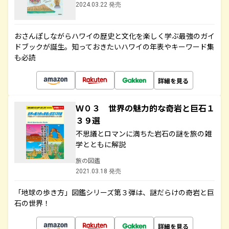
2024.03.22 発売
おさんぽしながらハワイの歴史と文化を楽しく学ぶ最強のガイ
ドブックが誕生。知っておきたいハワイの年表やキーワード集
も必読
詳細を見る
Ｗ０３ 世界の魅力的な奇岩と巨石１
３９選
不思議とロマンに満ちた岩石の謎を旅の雑
学とともに解説
旅の図鑑
2021.03.18 発売
「地球の歩き方」図鑑シリーズ第３弾は、謎だらけの奇岩と巨
石の世界！
詳細を見る