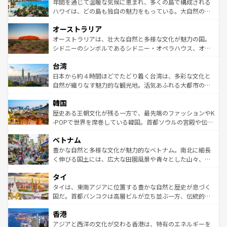
着のスイス情報は
コンテンツ一覧
を参照してほしい。
ンメントが詰まった刺激的なスポットだ。一方、アメリカ
年間を通じて温暖な気候に恵まれ、多くの島で構成される
西部には大自然が広がり、グランドキャニオンやイエロー
ハワイは、どの島も独自の魅力をもっている。大自然の神
ストーン国立公園といった絶景が堪能できる。さらに、南
秘を感じたいなら、火山が生み出した壮大な景観を誇るハ
オーストラリア
部のニューオーリンズでは、音楽と美食が融合した独特の
ワイ島は見逃せない。また、定番の観光地といえばオアフ
文化が魅力。旅行者はアメリカの各地域で異なる魅力を楽
島だが、静かな自然を求めるならマウイ島やカウアイ島が
オーストラリアは、壮大な自然と多様な文化が魅力の国。
しみながら、その多様性と豊かな歴史を感じることができ
おすすめ。エメラルドグリーンに輝く海をはじめ、豊かな
シドニーのシンボルであるシドニー・オペラハウス、オー
るだろう。車でのロードトリップや列車の旅も、アメリカ
文化や歴史が息づいている。「アロハスピリット」と呼ば
ストラリア東海岸北部に広がる大サンゴ礁地帯グレートバ
ならではの贅沢な旅のスタイルだ。 なお、新着のアメリカ
台湾
れるおもてなしの心で訪れる人々を迎えてくれるハワイの
リアリーフや大陸中央部にそびえるウルル（エアーズロッ
情報は
コンテンツ一覧
を参照してほしい。
人々、おいしいローカルフードやハワイアンミュージッ
ク）、タスマニアの美しい原生林やケアンズの熱帯雨林な
日本から約４時間ほどでたどり着く台湾は、多彩な文化と
ク、伝統的なフラダンスなど、すべてがハワイの魅力を彩
ど、見どころがたくさん。また、カフェやワイン、オージ
自然が織りなす魅力的な観光地。活気あふれる大都市の台
っている。訪れるたびに新しい発見と感動が待っているハ
ービーフなどの食文化も豊かで、美味しいものであふれて
北やノスタルジックな町並みが人気な九份（ジォウフェ
ワイを、存分に味わってほしい。 なお、新着のハワイ情報
韓国
いる。アクティビティも充実しており、サーフィンやダイ
ン）、静ひつな山岳地帯である台湾東部など、都市の喧騒
は
コンテンツ一覧
を参照してほしい。
ビング、ハイキングなど、アウトドア好きにはたまらな
と山間の静けさが共存しており、訪れる人に新しい発見と
歴史ある王朝文化が残る一方で、最先端のファッションやK
い。オーストラリアの多彩な魅力を存分に味わいつくそ
驚きをもたらしてくれる。また、奥深い台湾の食文化も魅
-POPで世界を席巻している韓国。首都ソウルの宮殿や伝統
う。 なお、新着のオーストラリア情報は
コンテンツ一覧
を
力で、夜市などの屋台グルメから高級料理、ヘルシーで美
家屋が並ぶエリアでは韓国の歴史と文化に浸ることがで
参照してほしい。
ベトナム
容にもいいと評判のスイーツなど、バラエティ豊かな料理
き、地方に足を延ばせば四季折々の自然美を楽しむことが
が味わえる。 なお、新着の台湾情報は
コンテンツ一覧
を参
できる。そして、キムチや焼肉、絶品のストリートフード
豊かな自然と多様な文化が魅力的なベトナム。南北に細長
照してほしい。
まで、さまざまな韓国料理が待っている。夜には、韓国な
く伸びる国土には、広大な田園風景や青々とした山々、世
らではのナイトライフも堪能できる。あたたかいホスピタ
界遺産に登録された壮大な自然景観が点在し、都市部では
タイ
リティに包まれながら、韓国の多彩な魅力を心ゆくまで味
急速な発展と共に伝統が息づく。ハノイの古い町並みやホ
わってみてほしい。 なお、新着の韓国情報は
コンテンツ一
ーチミン市のフランス統治時代の建物も、独特の雰囲気を
タイは、東南アジアに位置する豊かな自然と歴史が息づく
覧
を参照してほしい。
醸し出している。また、バラエティの豊かさとおいしさで
国だ。首都バンコクは高層ビルが立ち並ぶ一方、伝統的な
世界中の食通を魅了してやまないベトナム料理も魅力のひ
寺院や市場がいたるところに点在し、古きよき文化と現代
香港
とつ。フォーやバインミー、ベトナムコーヒーなどは、ぜ
の活気が交差している。北部ではチェンマイなどの山岳地
ひ現地で味わいたい。どの地域を訪れてもあたたかい人々
帯で自然と触れ合い、南部ではプーケットやクラビの美し
アジアと西洋の文化が交わる香港は、特有のエネルギーを