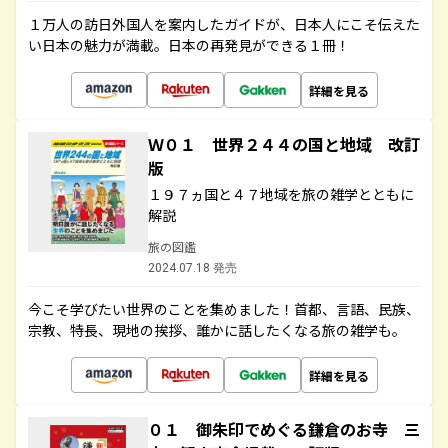
１万人の訪日外国人を案内したガイドが、日本人にこそ伝えた
い日本の魅力が満載。日本の再発見ができる１冊！
詳細を見る
Ｗ０１ 世界２４４の国と地域 改訂
版
１９７ヵ国と４７地域を旅の雑学とともに
解説
旅の図鑑
2024.07.18 発売
今こそ学びたい世界のことを集めました！首都、言語、民族、
宗教、特長、現地の挨拶、誰かに話したくなる旅の雑学も。
詳細を見る
０１ 御朱印でめぐる鎌倉のお寺 三