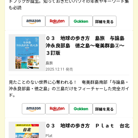
ドブックが誕生。知っておきたいハワイの年表やキーワード集
も必読
詳細を見る
０３ 地球の歩き方 島旅 与論島
沖永良部島 徳之島～奄美群島②～
３訂版
島旅
2025.12.11 発売
見たことのない世界に心奪われる！ 奄美群島南部「与論島・
沖永良部島・徳之島」の三島だけをフィーチャーした完全ガイ
ド。
詳細を見る
０３ 地球の歩き方 Ｐｌａｔ 台北
Plat