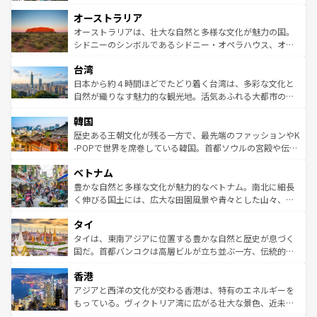
ストーン国立公園といった絶景が堪能できる。さらに、南
秘を感じたいなら、火山が生み出した壮大な景観を誇るハ
オーストラリア
部のニューオーリンズでは、音楽と美食が融合した独特の
ワイ島は見逃せない。また、定番の観光地といえばオアフ
文化が魅力。旅行者はアメリカの各地域で異なる魅力を楽
島だが、静かな自然を求めるならマウイ島やカウアイ島が
オーストラリアは、壮大な自然と多様な文化が魅力の国。
しみながら、その多様性と豊かな歴史を感じることができ
おすすめ。エメラルドグリーンに輝く海をはじめ、豊かな
シドニーのシンボルであるシドニー・オペラハウス、オー
るだろう。車でのロードトリップや列車の旅も、アメリカ
文化や歴史が息づいている。「アロハスピリット」と呼ば
ストラリア東海岸北部に広がる大サンゴ礁地帯グレートバ
ならではの贅沢な旅のスタイルだ。 なお、新着のアメリカ
台湾
れるおもてなしの心で訪れる人々を迎えてくれるハワイの
リアリーフや大陸中央部にそびえるウルル（エアーズロッ
情報は
コンテンツ一覧
を参照してほしい。
人々、おいしいローカルフードやハワイアンミュージッ
ク）、タスマニアの美しい原生林やケアンズの熱帯雨林な
日本から約４時間ほどでたどり着く台湾は、多彩な文化と
ク、伝統的なフラダンスなど、すべてがハワイの魅力を彩
ど、見どころがたくさん。また、カフェやワイン、オージ
自然が織りなす魅力的な観光地。活気あふれる大都市の台
っている。訪れるたびに新しい発見と感動が待っているハ
ービーフなどの食文化も豊かで、美味しいものであふれて
北やノスタルジックな町並みが人気な九份（ジォウフェ
ワイを、存分に味わってほしい。 なお、新着のハワイ情報
韓国
いる。アクティビティも充実しており、サーフィンやダイ
ン）、静ひつな山岳地帯である台湾東部など、都市の喧騒
は
コンテンツ一覧
を参照してほしい。
ビング、ハイキングなど、アウトドア好きにはたまらな
と山間の静けさが共存しており、訪れる人に新しい発見と
歴史ある王朝文化が残る一方で、最先端のファッションやK
い。オーストラリアの多彩な魅力を存分に味わいつくそ
驚きをもたらしてくれる。また、奥深い台湾の食文化も魅
-POPで世界を席巻している韓国。首都ソウルの宮殿や伝統
う。 なお、新着のオーストラリア情報は
コンテンツ一覧
を
力で、夜市などの屋台グルメから高級料理、ヘルシーで美
家屋が並ぶエリアでは韓国の歴史と文化に浸ることがで
参照してほしい。
ベトナム
容にもいいと評判のスイーツなど、バラエティ豊かな料理
き、地方に足を延ばせば四季折々の自然美を楽しむことが
が味わえる。 なお、新着の台湾情報は
コンテンツ一覧
を参
できる。そして、キムチや焼肉、絶品のストリートフード
豊かな自然と多様な文化が魅力的なベトナム。南北に細長
照してほしい。
まで、さまざまな韓国料理が待っている。夜には、韓国な
く伸びる国土には、広大な田園風景や青々とした山々、世
らではのナイトライフも堪能できる。あたたかいホスピタ
界遺産に登録された壮大な自然景観が点在し、都市部では
タイ
リティに包まれながら、韓国の多彩な魅力を心ゆくまで味
急速な発展と共に伝統が息づく。ハノイの古い町並みやホ
わってみてほしい。 なお、新着の韓国情報は
コンテンツ一
ーチミン市のフランス統治時代の建物も、独特の雰囲気を
タイは、東南アジアに位置する豊かな自然と歴史が息づく
覧
を参照してほしい。
醸し出している。また、バラエティの豊かさとおいしさで
国だ。首都バンコクは高層ビルが立ち並ぶ一方、伝統的な
世界中の食通を魅了してやまないベトナム料理も魅力のひ
寺院や市場がいたるところに点在し、古きよき文化と現代
香港
とつ。フォーやバインミー、ベトナムコーヒーなどは、ぜ
の活気が交差している。北部ではチェンマイなどの山岳地
ひ現地で味わいたい。どの地域を訪れてもあたたかい人々
帯で自然と触れ合い、南部ではプーケットやクラビの美し
アジアと西洋の文化が交わる香港は、特有のエネルギーを
が旅行者を迎えてくれるので、きっと忘れられない旅にな
いビーチでリゾート気分を楽しむことができる。タイ料理
もっている。ヴィクトリア湾に広がる壮大な景色、近未来
るはずだ。 なお、新着のベトナム情報は
コンテンツ一覧
を
は世界的に有名で、屋台から高級レストランまで味覚を刺
的なアートスポット、そして歴史と現代が融合した町並