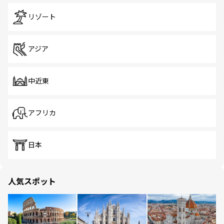
リゾート
アジア
中近東
アフリカ
日本
人気スポット