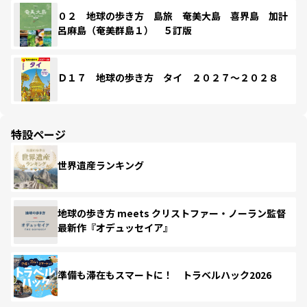
０２ 地球の歩き方 島旅 奄美大島 喜界島 加計
呂麻島（奄美群島１） ５訂版
Ｄ１７ 地球の歩き方 タイ ２０２７～２０２８
特設ページ
世界遺産ランキング
地球の歩き方 meets クリストファー・ノーラン監督
最新作『オデュッセイア』
準備も滞在もスマートに！ トラベルハック2026