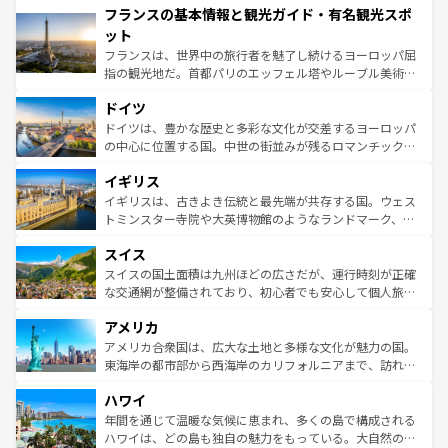
フランスの基本情報と観光ガイド・有名観光スポ
ませてくれるイタリアで、忘れられない旅をしてみよう！
文化が根付くこの国では、情熱的なフラメンコ、熱気あふ
なお、新着のイタリア情報は
コンテンツ一覧
を参照してほ
れる闘牛、そして美味しいタパスが生活の一部となってい
ット
しい。
る。首都マドリードの洗練された雰囲気や、バルセロナの
フランスは、世界中の旅行者を魅了し続けるヨーロッパ屈
アートに溢れた街角から、地方では古代ローマ遺跡や中世
指の観光地だ。首都パリのエッフェル塔やルーブル美術館
の城塞都市、穏やかなビーチリゾートまで多彩な表情を見
といった象徴的なスポットから、田舎町の古風な美しさま
せる。地方によって風土や気候が異なるスペインはその個
ドイツ
で、幅広い魅力が詰まっている。華麗な宮殿、歴史的な大
性で訪れる人を魅了する。 なお、新着のスペイン情報は
コ
聖堂、美しいビーチ、そして豊かな自然が、訪れる者を心
ドイツは、豊かな歴史と多彩な文化が交差するヨーロッパ
ンテンツ一覧
を参照してほしい。
から魅了する。また、フランスは美食の国としても知ら
の中心に位置する国。中世の街並みが残るロマンチック街
れ、フランス料理はユネスコ無形文化遺産にも登録されて
道から、未来を先取りするようなモダンな都市まで多様な
イギリス
いる。シャンパンの発祥地であるランス、プロヴァンスの
顔を持つこの国は、どこを歩いても飽きることがない。ベ
香り高いラベンダー畑など、多彩な楽しみ方が可能だ。さ
ルリンの文化的活気、バイエルン州のアルプスの絶景、そ
イギリスは、古きよき伝統と最先端が共存する国。ウェス
らに、パリ以外の地域にも魅力が溢れており、どの街角に
してライン川沿いのワイン畑といった風景は必見。ビール
トミンスター寺院や大英博物館のようなランドマーク、歴
も豊かな歴史と文化が息づいている。パリ以外の個性あふ
とソーセージを味わいながら地元の人と過ごす楽しい時間
史ある大学都市、美しい丘陵地帯や牧歌的な風景など、エ
れる地方に足を運ぶとそれぞれで全く異なる文化を体験で
スイス
は、お酒好きな人にはぜひ体験してほしい。 なお、新着の
リアごとに異なる魅力がある。また、優雅なアフタヌーン
きるだろう。 なお、新着のフランス情報は
コンテンツ一覧
ドイツ情報は
コンテンツ一覧
を参照してほしい。
ティー、ビール好きにはたまらない英国パブ、サッカー観
スイスの国土面積は九州ほどの広さだが、運行時刻が正確
を参照してほしい。
戦など、本場だからこそできる体験も豊富。イギリスを旅
な交通網が整備されており、初心者でも安心して個人旅行
して楽しみつくそう。 なお、新着のイギリス情報は
コンテ
を楽しめる。日本同様に時刻表どおりの旅が可能だ。中世
アメリカ
ンツ一覧
を参照してほしい。
の建物がそのまま残る町や、スイスならではのユニークな
博物館もあり、アルプス観光だけでなく町歩きも満喫する
アメリカ合衆国は、広大な土地と多様な文化が魅力の国。
ことができる。国民の所得が高いため物価も高いが、旅行
東海岸の都市部から西海岸のカリフォルニアまで、訪れる
者向けの交通パス提供のサービスもあり、うまく活用すれ
場所ごとに異なる風景と体験が待っている。ニューヨーク
ハワイ
ば市内交通費無料で観光を楽しむこともできる。 なお、新
のような巨大都市は、観光、ショッピング、エンターテイ
着のスイス情報は
コンテンツ一覧
を参照してほしい。
ンメントが詰まった刺激的なスポットだ。一方、アメリカ
年間を通じて温暖な気候に恵まれ、多くの島で構成される
西部には大自然が広がり、グランドキャニオンやイエロー
ハワイは、どの島も独自の魅力をもっている。大自然の神