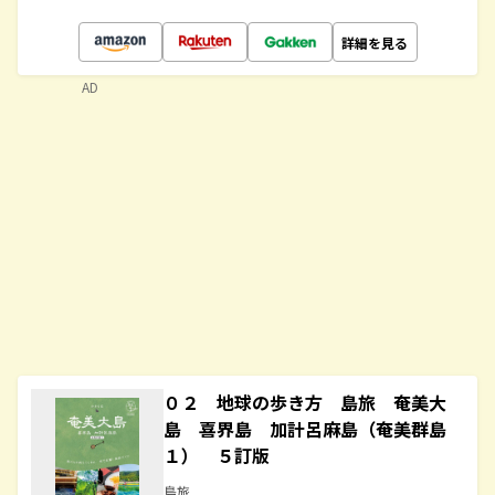
詳細を見る
AD
０２ 地球の歩き方 島旅 奄美大
島 喜界島 加計呂麻島（奄美群島
１） ５訂版
島旅