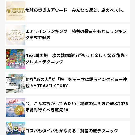
地球の歩き方アワード みんなで選ぶ、旅のベスト。
エアラインランキング 読者の投票をもとにランキン
グ形式で発表
Next韓国旅 次の韓国旅行がもっと楽しくなる 旅先・
グルメ・テクニック
旬な“あの人”が「旅」をテーマに語るインタビュー連
載 MY TRAVEL STORY
今、こんな旅がしてみたい！地球の歩き方が選ぶ2026
年絶対行くべき旅先30
コスパもタイパもかなえる！賢者の旅テクニック