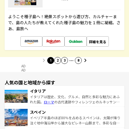
ようこそ種子島へ！絶景スポットから遊び方、カルチャーま
で、島の人たちが教えてくれた種子島の魅力を１冊に凝縮。さ
あ、島旅へ
詳細を見る
…
1
2
3
8
AD
AD
人気の国と地域から探す
イタリア
イタリアは歴史、文化、グルメ、自然と多彩な魅力にあふ
れた国。
ローマ
の古代遺跡やフィレンツェのルネッサンス
美術、ヴェネツィアの運河など、歴史あるスポットはもち
スペイン
ろん、トスカーナの美しい田園風景やアマルフィ海岸の絶
景など、自然景観も見逃せない。観光の合間には、本場の
イベリア半島のほぼ80％を占めるスペインは、太陽が降り
ピザやパスタなど、絶品のイタリア料理を堪能することも
注ぐ地中海沿岸から雄大なピレネー山脈まで、多彩な自然
できる。朝目覚めてから夜眠るまで、すべての瞬間を楽し
と文化が詰まったヨーロッパ屈指の旅行先だ。多様な地域