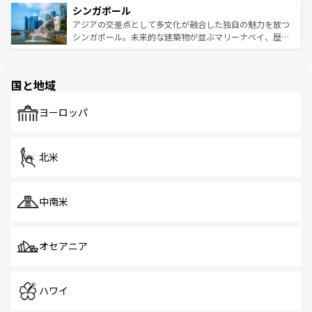
参照してほしい。
シンガポール
激する。気候は一年中温暖で、どの季節にも異なる楽しみ
み、どこを訪れても感動するはず。観光スポットが密集し
が待っている。親しみやすいタイの人々、仏教を中心とし
ており、効率よく見どころを回れるのも魅力。息をのむよ
アジアの交差点として多文化が融合した独自の魅力を放つ
た文化、そして多様な観光資源が、訪れる旅人を魅了し続
うな絶景から文化的な体験まで、香港を存分に楽しみ尽く
シンガポール。未来的な建築物が並ぶマリーナベイ、歴史
ける。 なお、新着のタイ情報は
コンテンツ一覧
を参照して
そう。 なお、新着の香港情報は
コンテンツ一覧
を参照して
と伝統を感じられるエスニックタウン、多数の緑豊かな公
ほしい。
ほしい。
園や自然保護区など、自然が調和した近代的な景観と文化
の多様性あふれるカラフルな町は、どこを歩いても新しい
国と地域
発見がある。さらに、治安のよさや充実した公共交通機関
も、旅行者にとっては魅力的なポイント。グルメも豊富
で、ホーカーズは地元の風情を楽しめる外せないスポット
ヨーロッパ
だ。訪れる人を飽きさせないシンガポールで、多様な魅力
を体感しよう。 なお、新着のシンガポール情報は
コンテン
ツ一覧
を参照してほしい。
北米
中南米
オセアニア
ハワイ