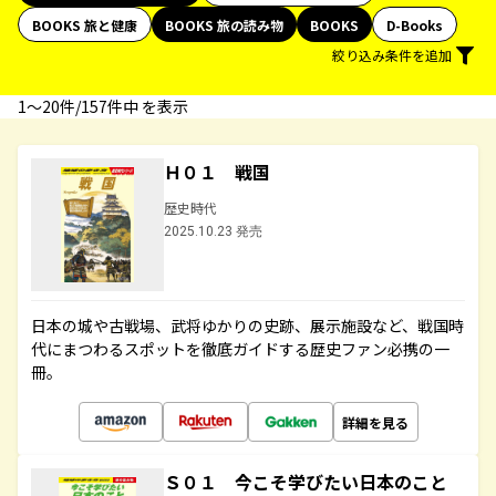
BOOKS 旅と健康
BOOKS 旅の読み物
BOOKS
D-Books
絞り込み条件を追加
1〜20件/157件中 を表示
Ｈ０１ 戦国
歴史時代
2025.10.23 発売
日本の城や古戦場、武将ゆかりの史跡、展示施設など、戦国時
代にまつわるスポットを徹底ガイドする歴史ファン必携の一
冊。
詳細を見る
Ｓ０１ 今こそ学びたい日本のこと