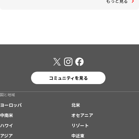
もっと見る
コミュニティを見る
国と地域
ヨーロッパ
北米
中南米
オセアニア
ハワイ
リゾート
アジア
中近東