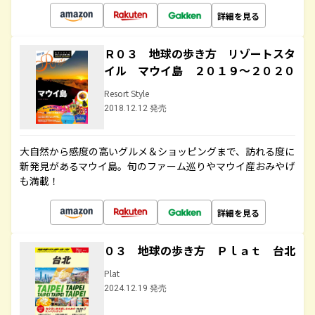
詳細を見る
Ｒ０３ 地球の歩き方 リゾートスタ
イル マウイ島 ２０１９～２０２０
Resort Style
2018.12.12 発売
大自然から感度の高いグルメ＆ショッピングまで、訪れる度に
新発見があるマウイ島。旬のファーム巡りやマウイ産おみやげ
も満載！
詳細を見る
０３ 地球の歩き方 Ｐｌａｔ 台北
Plat
2024.12.19 発売