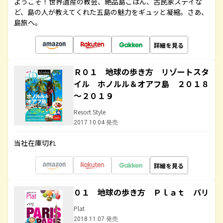
ようこそ！世界遺産の教会、絶品島ごはん、古民家ステイな
ど、島の人が教えてくれた五島の魅力をギュッと凝縮。さあ、
島旅へ。
詳細を見る
Ｒ０１ 地球の歩き方 リゾートスタ
イル ホノルル＆オアフ島 ２０１８
～２０１９
Resort Style
2017.10.04 発売
当社在庫切れ
詳細を見る
０１ 地球の歩き方 Ｐｌａｔ パリ
Plat
2018.11.07 発売