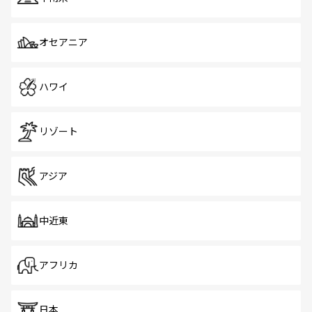
オセアニア
ハワイ
リゾート
アジア
中近東
アフリカ
日本