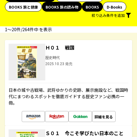
BOOKS 旅と健康
BOOKS 旅の読み物
BOOKS
D-Books
絞り込み条件を追加
1〜20件/264件中 を表示
Ｈ０１ 戦国
歴史時代
2025.10.23 発売
日本の城や古戦場、武将ゆかりの史跡、展示施設など、戦国時
代にまつわるスポットを徹底ガイドする歴史ファン必携の一
冊。
詳細を見る
Ｓ０１ 今こそ学びたい日本のこと