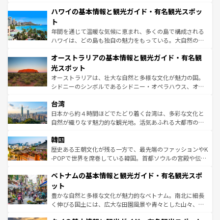
ば市内交通費無料で観光を楽しむこともできる。 なお、新
場所ごとに異なる風景と体験が待っている。ニューヨーク
着のスイス情報は
コンテンツ一覧
を参照してほしい。
ハワイの基本情報と観光ガイド・有名観光スポッ
のような巨大都市は、観光、ショッピング、エンターテイ
ンメントが詰まった刺激的なスポットだ。一方、アメリカ
ト
西部には大自然が広がり、グランドキャニオンやイエロー
年間を通じて温暖な気候に恵まれ、多くの島で構成される
ストーン国立公園といった絶景が堪能できる。さらに、南
ハワイは、どの島も独自の魅力をもっている。大自然の神
部のニューオーリンズでは、音楽と美食が融合した独特の
秘を感じたいなら、火山が生み出した壮大な景観を誇るハ
文化が魅力。旅行者はアメリカの各地域で異なる魅力を楽
オーストラリアの基本情報と観光ガイド・有名観
ワイ島は見逃せない。また、定番の観光地といえばオアフ
しみながら、その多様性と豊かな歴史を感じることができ
島だが、静かな自然を求めるならマウイ島やカウアイ島が
光スポット
るだろう。車でのロードトリップや列車の旅も、アメリカ
おすすめ。エメラルドグリーンに輝く海をはじめ、豊かな
オーストラリアは、壮大な自然と多様な文化が魅力の国。
ならではの贅沢な旅のスタイルだ。 なお、新着のアメリカ
文化や歴史が息づいている。「アロハスピリット」と呼ば
シドニーのシンボルであるシドニー・オペラハウス、オー
情報は
コンテンツ一覧
を参照してほしい。
れるおもてなしの心で訪れる人々を迎えてくれるハワイの
ストラリア東海岸北部に広がる大サンゴ礁地帯グレートバ
人々、おいしいローカルフードやハワイアンミュージッ
台湾
リアリーフや大陸中央部にそびえるウルル（エアーズロッ
ク、伝統的なフラダンスなど、すべてがハワイの魅力を彩
ク）、タスマニアの美しい原生林やケアンズの熱帯雨林な
日本から約４時間ほどでたどり着く台湾は、多彩な文化と
っている。訪れるたびに新しい発見と感動が待っているハ
ど、見どころがたくさん。また、カフェやワイン、オージ
自然が織りなす魅力的な観光地。活気あふれる大都市の台
ワイを、存分に味わってほしい。 なお、新着のハワイ情報
ービーフなどの食文化も豊かで、美味しいものであふれて
北やノスタルジックな町並みが人気な九份（ジォウフェ
は
コンテンツ一覧
を参照してほしい。
韓国
いる。アクティビティも充実しており、サーフィンやダイ
ン）、静ひつな山岳地帯である台湾東部など、都市の喧騒
ビング、ハイキングなど、アウトドア好きにはたまらな
と山間の静けさが共存しており、訪れる人に新しい発見と
歴史ある王朝文化が残る一方で、最先端のファッションやK
い。オーストラリアの多彩な魅力を存分に味わいつくそ
驚きをもたらしてくれる。また、奥深い台湾の食文化も魅
-POPで世界を席巻している韓国。首都ソウルの宮殿や伝統
う。 なお、新着のオーストラリア情報は
コンテンツ一覧
を
力で、夜市などの屋台グルメから高級料理、ヘルシーで美
家屋が並ぶエリアでは韓国の歴史と文化に浸ることがで
参照してほしい。
ベトナムの基本情報と観光ガイド・有名観光スポ
容にもいいと評判のスイーツなど、バラエティ豊かな料理
き、地方に足を延ばせば四季折々の自然美を楽しむことが
が味わえる。 なお、新着の台湾情報は
コンテンツ一覧
を参
できる。そして、キムチや焼肉、絶品のストリートフード
ット
照してほしい。
まで、さまざまな韓国料理が待っている。夜には、韓国な
豊かな自然と多様な文化が魅力的なベトナム。南北に細長
らではのナイトライフも堪能できる。あたたかいホスピタ
く伸びる国土には、広大な田園風景や青々とした山々、世
リティに包まれながら、韓国の多彩な魅力を心ゆくまで味
界遺産に登録された壮大な自然景観が点在し、都市部では
わってみてほしい。 なお、新着の韓国情報は
コンテンツ一