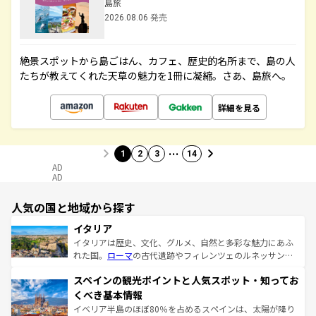
島旅
2026.08.06 発売
絶景スポットから島ごはん、カフェ、歴史的名所まで、島の人
たちが教えてくれた天草の魅力を1冊に凝縮。さあ、島旅へ。
詳細を見る
…
1
2
3
14
AD
AD
人気の国と地域から探す
イタリア
イタリアは歴史、文化、グルメ、自然と多彩な魅力にあふ
れた国。
ローマ
の古代遺跡やフィレンツェのルネッサンス
美術、ヴェネツィアの運河など、歴史あるスポットはもち
スペインの観光ポイントと人気スポット・知ってお
ろん、トスカーナの美しい田園風景やアマルフィ海岸の絶
景など、自然景観も見逃せない。観光の合間には、本場の
くべき基本情報
ピザやパスタなど、絶品のイタリア料理を堪能することも
イベリア半島のほぼ80％を占めるスペインは、太陽が降り