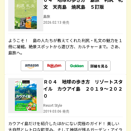
文 天売島 焼尻島 ５訂版
島旅
2026.02.13 発売
ようこそ！ 島の人たちが教えてくれた利尻・礼文の魅力を１
冊に凝縮。絶景スポットから遊び方、カルチャーまで。さあ、
島旅へ。
詳細を見る
Ｒ０４ 地球の歩き方 リゾートスタ
イル カウアイ島 ２０１９～２０２
０
Resort Style
2019.03.06 発売
カウアイ島だけを紹介したほかにない究極のガイド！ 美しい
大自然とレトロな町並み、そして神話が残るガーデン・アイラ