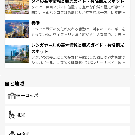
タイの基本情報と観光ガイド・有名観光スポット
急速な発展と共に伝統が息づく。ハノイの古い町並みやホ
覧
を参照してほしい。
ーチミン市のフランス統治時代の建物も、独特の雰囲気を
タイは、東南アジアに位置する豊かな自然と歴史が息づく
醸し出している。また、バラエティの豊かさとおいしさで
国だ。首都バンコクは高層ビルが立ち並ぶ一方、伝統的な
世界中の食通を魅了してやまないベトナム料理も魅力のひ
寺院や市場がいたるところに点在し、古きよき文化と現代
香港
とつ。フォーやバインミー、ベトナムコーヒーなどは、ぜ
の活気が交差している。北部ではチェンマイなどの山岳地
ひ現地で味わいたい。どの地域を訪れてもあたたかい人々
帯で自然と触れ合い、南部ではプーケットやクラビの美し
アジアと西洋の文化が交わる香港は、特有のエネルギーを
が旅行者を迎えてくれるので、きっと忘れられない旅にな
いビーチでリゾート気分を楽しむことができる。タイ料理
もっている。ヴィクトリア湾に広がる壮大な景色、近未来
るはずだ。 なお、新着のベトナム情報は
コンテンツ一覧
を
は世界的に有名で、屋台から高級レストランまで味覚を刺
的なアートスポット、そして歴史と現代が融合した町並
参照してほしい。
シンガポールの基本情報と観光ガイド・有名観光
激する。気候は一年中温暖で、どの季節にも異なる楽しみ
み、どこを訪れても感動するはず。観光スポットが密集し
が待っている。親しみやすいタイの人々、仏教を中心とし
ており、効率よく見どころを回れるのも魅力。息をのむよ
スポット
た文化、そして多様な観光資源が、訪れる旅人を魅了し続
うな絶景から文化的な体験まで、香港を存分に楽しみ尽く
アジアの交差点として多文化が融合した独自の魅力を放つ
ける。 なお、新着のタイ情報は
コンテンツ一覧
を参照して
そう。 なお、新着の香港情報は
コンテンツ一覧
を参照して
シンガポール。未来的な建築物が並ぶマリーナベイ、歴史
ほしい。
ほしい。
と伝統を感じられるエスニックタウン、多数の緑豊かな公
園や自然保護区など、自然が調和した近代的な景観と文化
の多様性あふれるカラフルな町は、どこを歩いても新しい
国と地域
発見がある。さらに、治安のよさや充実した公共交通機関
も、旅行者にとっては魅力的なポイント。グルメも豊富
で、ホーカーズは地元の風情を楽しめる外せないスポット
ヨーロッパ
だ。訪れる人を飽きさせないシンガポールで、多様な魅力
を体感しよう。 なお、新着のシンガポール情報は
コンテン
ツ一覧
を参照してほしい。
北米
中南米