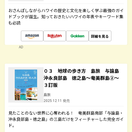
おさんぽしながらハワイの歴史と文化を楽しく学ぶ最強のガイ
ドブックが誕生。知っておきたいハワイの年表やキーワード集
も必読
詳細を見る
AD
０３ 地球の歩き方 島旅 与論島
沖永良部島 徳之島～奄美群島②～
３訂版
島旅
2025.12.11 発売
見たことのない世界に心奪われる！ 奄美群島南部「与論島・
沖永良部島・徳之島」の三島だけをフィーチャーした完全ガイ
ド。