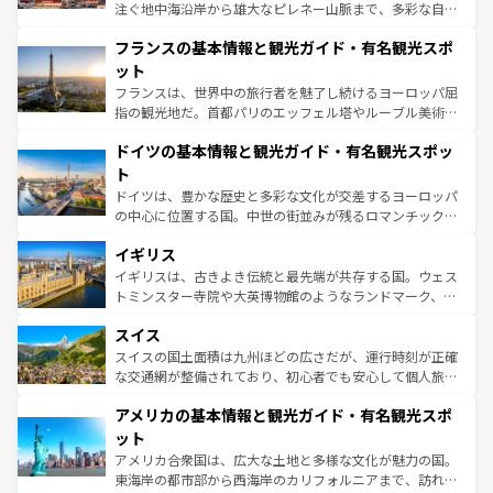
できる。朝目覚めてから夜眠るまで、すべての瞬間を楽し
注ぐ地中海沿岸から雄大なピレネー山脈まで、多彩な自然
ませてくれるイタリアで、忘れられない旅をしてみよう！
と文化が詰まったヨーロッパ屈指の旅行先だ。多様な地域
なお、新着のイタリア情報は
コンテンツ一覧
を参照してほ
フランスの基本情報と観光ガイド・有名観光スポ
文化が根付くこの国では、情熱的なフラメンコ、熱気あふ
しい。
れる闘牛、そして美味しいタパスが生活の一部となってい
ット
る。首都マドリードの洗練された雰囲気や、バルセロナの
フランスは、世界中の旅行者を魅了し続けるヨーロッパ屈
アートに溢れた街角から、地方では古代ローマ遺跡や中世
指の観光地だ。首都パリのエッフェル塔やルーブル美術館
の城塞都市、穏やかなビーチリゾートまで多彩な表情を見
といった象徴的なスポットから、田舎町の古風な美しさま
せる。地方によって風土や気候が異なるスペインはその個
ドイツの基本情報と観光ガイド・有名観光スポッ
で、幅広い魅力が詰まっている。華麗な宮殿、歴史的な大
性で訪れる人を魅了する。 なお、新着のスペイン情報は
コ
聖堂、美しいビーチ、そして豊かな自然が、訪れる者を心
ト
ンテンツ一覧
を参照してほしい。
から魅了する。また、フランスは美食の国としても知ら
ドイツは、豊かな歴史と多彩な文化が交差するヨーロッパ
れ、フランス料理はユネスコ無形文化遺産にも登録されて
の中心に位置する国。中世の街並みが残るロマンチック街
いる。シャンパンの発祥地であるランス、プロヴァンスの
道から、未来を先取りするようなモダンな都市まで多様な
香り高いラベンダー畑など、多彩な楽しみ方が可能だ。さ
イギリス
顔を持つこの国は、どこを歩いても飽きることがない。ベ
らに、パリ以外の地域にも魅力が溢れており、どの街角に
ルリンの文化的活気、バイエルン州のアルプスの絶景、そ
イギリスは、古きよき伝統と最先端が共存する国。ウェス
も豊かな歴史と文化が息づいている。パリ以外の個性あふ
してライン川沿いのワイン畑といった風景は必見。ビール
トミンスター寺院や大英博物館のようなランドマーク、歴
れる地方に足を運ぶとそれぞれで全く異なる文化を体験で
とソーセージを味わいながら地元の人と過ごす楽しい時間
史ある大学都市、美しい丘陵地帯や牧歌的な風景など、エ
きるだろう。 なお、新着のフランス情報は
コンテンツ一覧
スイス
は、お酒好きな人にはぜひ体験してほしい。 なお、新着の
リアごとに異なる魅力がある。また、優雅なアフタヌーン
を参照してほしい。
ドイツ情報は
コンテンツ一覧
を参照してほしい。
ティー、ビール好きにはたまらない英国パブ、サッカー観
スイスの国土面積は九州ほどの広さだが、運行時刻が正確
戦など、本場だからこそできる体験も豊富。イギリスを旅
な交通網が整備されており、初心者でも安心して個人旅行
して楽しみつくそう。 なお、新着のイギリス情報は
コンテ
を楽しめる。日本同様に時刻表どおりの旅が可能だ。中世
アメリカの基本情報と観光ガイド・有名観光スポ
ンツ一覧
を参照してほしい。
の建物がそのまま残る町や、スイスならではのユニークな
博物館もあり、アルプス観光だけでなく町歩きも満喫する
ット
ことができる。国民の所得が高いため物価も高いが、旅行
アメリカ合衆国は、広大な土地と多様な文化が魅力の国。
者向けの交通パス提供のサービスもあり、うまく活用すれ
東海岸の都市部から西海岸のカリフォルニアまで、訪れる