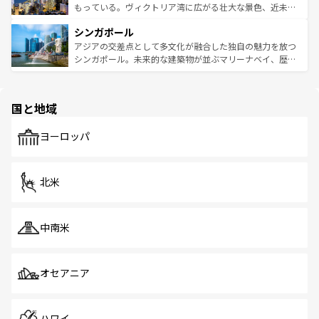
が旅行者を迎えてくれるので、きっと忘れられない旅にな
いビーチでリゾート気分を楽しむことができる。タイ料理
もっている。ヴィクトリア湾に広がる壮大な景色、近未来
るはずだ。 なお、新着のベトナム情報は
コンテンツ一覧
を
は世界的に有名で、屋台から高級レストランまで味覚を刺
的なアートスポット、そして歴史と現代が融合した町並
参照してほしい。
シンガポール
激する。気候は一年中温暖で、どの季節にも異なる楽しみ
み、どこを訪れても感動するはず。観光スポットが密集し
が待っている。親しみやすいタイの人々、仏教を中心とし
ており、効率よく見どころを回れるのも魅力。息をのむよ
アジアの交差点として多文化が融合した独自の魅力を放つ
た文化、そして多様な観光資源が、訪れる旅人を魅了し続
うな絶景から文化的な体験まで、香港を存分に楽しみ尽く
シンガポール。未来的な建築物が並ぶマリーナベイ、歴史
ける。 なお、新着のタイ情報は
コンテンツ一覧
を参照して
そう。 なお、新着の香港情報は
コンテンツ一覧
を参照して
と伝統を感じられるエスニックタウン、多数の緑豊かな公
ほしい。
ほしい。
園や自然保護区など、自然が調和した近代的な景観と文化
の多様性あふれるカラフルな町は、どこを歩いても新しい
国と地域
発見がある。さらに、治安のよさや充実した公共交通機関
も、旅行者にとっては魅力的なポイント。グルメも豊富
で、ホーカーズは地元の風情を楽しめる外せないスポット
ヨーロッパ
だ。訪れる人を飽きさせないシンガポールで、多様な魅力
を体感しよう。 なお、新着のシンガポール情報は
コンテン
ツ一覧
を参照してほしい。
北米
中南米
オセアニア