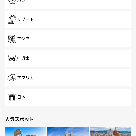
ハワイ
リゾート
アジア
中近東
アフリカ
日本
人気スポット