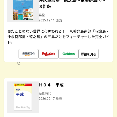
沖永良部島 徳之島～奄美群島②～
３訂版
島旅
2025.12.11 発売
見たことのない世界に心奪われる！ 奄美群島南部「与論島・
沖永良部島・徳之島」の三島だけをフィーチャーした完全ガイ
ド。
詳細を見る
AD
Ｈ０４ 平成
歴史時代
2026.09.17 発売