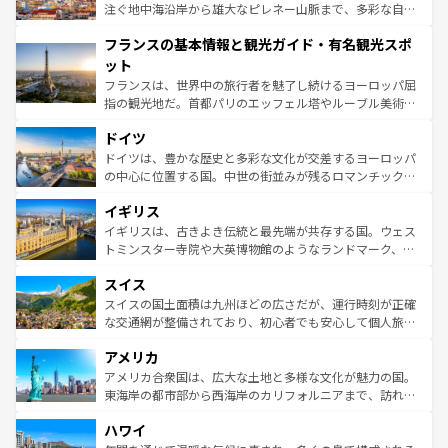
ピザやパスタなど、絶品のイタリア料理を堪能することも
注ぐ地中海沿岸から雄大なピレネー山脈まで、多彩な自然
できる。朝目覚めてから夜眠るまで、すべての瞬間を楽し
と文化が詰まったヨーロッパ屈指の旅行先だ。多様な地域
フランスの基本情報と観光ガイド・有名観光スポ
ませてくれるイタリアで、忘れられない旅をしてみよう！
文化が根付くこの国では、情熱的なフラメンコ、熱気あふ
なお、新着のイタリア情報は
コンテンツ一覧
を参照してほ
れる闘牛、そして美味しいタパスが生活の一部となってい
ット
しい。
る。首都マドリードの洗練された雰囲気や、バルセロナの
フランスは、世界中の旅行者を魅了し続けるヨーロッパ屈
アートに溢れた街角から、地方では古代ローマ遺跡や中世
指の観光地だ。首都パリのエッフェル塔やルーブル美術館
の城塞都市、穏やかなビーチリゾートまで多彩な表情を見
といった象徴的なスポットから、田舎町の古風な美しさま
せる。地方によって風土や気候が異なるスペインはその個
ドイツ
で、幅広い魅力が詰まっている。華麗な宮殿、歴史的な大
性で訪れる人を魅了する。 なお、新着のスペイン情報は
コ
聖堂、美しいビーチ、そして豊かな自然が、訪れる者を心
ドイツは、豊かな歴史と多彩な文化が交差するヨーロッパ
ンテンツ一覧
を参照してほしい。
から魅了する。また、フランスは美食の国としても知ら
の中心に位置する国。中世の街並みが残るロマンチック街
れ、フランス料理はユネスコ無形文化遺産にも登録されて
道から、未来を先取りするようなモダンな都市まで多様な
イギリス
いる。シャンパンの発祥地であるランス、プロヴァンスの
顔を持つこの国は、どこを歩いても飽きることがない。ベ
香り高いラベンダー畑など、多彩な楽しみ方が可能だ。さ
ルリンの文化的活気、バイエルン州のアルプスの絶景、そ
イギリスは、古きよき伝統と最先端が共存する国。ウェス
らに、パリ以外の地域にも魅力が溢れており、どの街角に
してライン川沿いのワイン畑といった風景は必見。ビール
トミンスター寺院や大英博物館のようなランドマーク、歴
も豊かな歴史と文化が息づいている。パリ以外の個性あふ
とソーセージを味わいながら地元の人と過ごす楽しい時間
史ある大学都市、美しい丘陵地帯や牧歌的な風景など、エ
れる地方に足を運ぶとそれぞれで全く異なる文化を体験で
スイス
は、お酒好きな人にはぜひ体験してほしい。 なお、新着の
リアごとに異なる魅力がある。また、優雅なアフタヌーン
きるだろう。 なお、新着のフランス情報は
コンテンツ一覧
ドイツ情報は
コンテンツ一覧
を参照してほしい。
ティー、ビール好きにはたまらない英国パブ、サッカー観
スイスの国土面積は九州ほどの広さだが、運行時刻が正確
を参照してほしい。
戦など、本場だからこそできる体験も豊富。イギリスを旅
な交通網が整備されており、初心者でも安心して個人旅行
して楽しみつくそう。 なお、新着のイギリス情報は
コンテ
を楽しめる。日本同様に時刻表どおりの旅が可能だ。中世
アメリカ
ンツ一覧
を参照してほしい。
の建物がそのまま残る町や、スイスならではのユニークな
博物館もあり、アルプス観光だけでなく町歩きも満喫する
アメリカ合衆国は、広大な土地と多様な文化が魅力の国。
ことができる。国民の所得が高いため物価も高いが、旅行
東海岸の都市部から西海岸のカリフォルニアまで、訪れる
者向けの交通パス提供のサービスもあり、うまく活用すれ
場所ごとに異なる風景と体験が待っている。ニューヨーク
ハワイ
ば市内交通費無料で観光を楽しむこともできる。 なお、新
のような巨大都市は、観光、ショッピング、エンターテイ
着のスイス情報は
コンテンツ一覧
を参照してほしい。