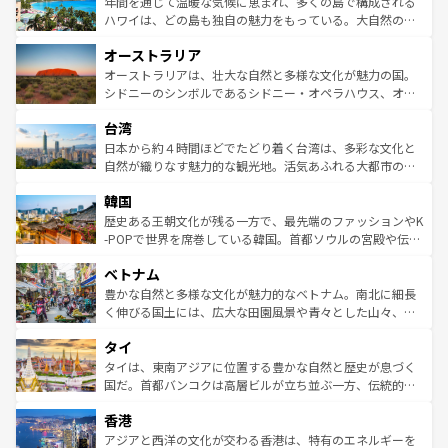
ンメントが詰まった刺激的なスポットだ。一方、アメリカ
年間を通じて温暖な気候に恵まれ、多くの島で構成される
西部には大自然が広がり、グランドキャニオンやイエロー
ハワイは、どの島も独自の魅力をもっている。大自然の神
ストーン国立公園といった絶景が堪能できる。さらに、南
秘を感じたいなら、火山が生み出した壮大な景観を誇るハ
オーストラリア
部のニューオーリンズでは、音楽と美食が融合した独特の
ワイ島は見逃せない。また、定番の観光地といえばオアフ
文化が魅力。旅行者はアメリカの各地域で異なる魅力を楽
島だが、静かな自然を求めるならマウイ島やカウアイ島が
オーストラリアは、壮大な自然と多様な文化が魅力の国。
しみながら、その多様性と豊かな歴史を感じることができ
おすすめ。エメラルドグリーンに輝く海をはじめ、豊かな
シドニーのシンボルであるシドニー・オペラハウス、オー
るだろう。車でのロードトリップや列車の旅も、アメリカ
文化や歴史が息づいている。「アロハスピリット」と呼ば
ストラリア東海岸北部に広がる大サンゴ礁地帯グレートバ
ならではの贅沢な旅のスタイルだ。 なお、新着のアメリカ
台湾
れるおもてなしの心で訪れる人々を迎えてくれるハワイの
リアリーフや大陸中央部にそびえるウルル（エアーズロッ
情報は
コンテンツ一覧
を参照してほしい。
人々、おいしいローカルフードやハワイアンミュージッ
ク）、タスマニアの美しい原生林やケアンズの熱帯雨林な
日本から約４時間ほどでたどり着く台湾は、多彩な文化と
ク、伝統的なフラダンスなど、すべてがハワイの魅力を彩
ど、見どころがたくさん。また、カフェやワイン、オージ
自然が織りなす魅力的な観光地。活気あふれる大都市の台
っている。訪れるたびに新しい発見と感動が待っているハ
ービーフなどの食文化も豊かで、美味しいものであふれて
北やノスタルジックな町並みが人気な九份（ジォウフェ
ワイを、存分に味わってほしい。 なお、新着のハワイ情報
韓国
いる。アクティビティも充実しており、サーフィンやダイ
ン）、静ひつな山岳地帯である台湾東部など、都市の喧騒
は
コンテンツ一覧
を参照してほしい。
ビング、ハイキングなど、アウトドア好きにはたまらな
と山間の静けさが共存しており、訪れる人に新しい発見と
歴史ある王朝文化が残る一方で、最先端のファッションやK
い。オーストラリアの多彩な魅力を存分に味わいつくそ
驚きをもたらしてくれる。また、奥深い台湾の食文化も魅
-POPで世界を席巻している韓国。首都ソウルの宮殿や伝統
う。 なお、新着のオーストラリア情報は
コンテンツ一覧
を
力で、夜市などの屋台グルメから高級料理、ヘルシーで美
家屋が並ぶエリアでは韓国の歴史と文化に浸ることがで
参照してほしい。
ベトナム
容にもいいと評判のスイーツなど、バラエティ豊かな料理
き、地方に足を延ばせば四季折々の自然美を楽しむことが
が味わえる。 なお、新着の台湾情報は
コンテンツ一覧
を参
できる。そして、キムチや焼肉、絶品のストリートフード
豊かな自然と多様な文化が魅力的なベトナム。南北に細長
照してほしい。
まで、さまざまな韓国料理が待っている。夜には、韓国な
く伸びる国土には、広大な田園風景や青々とした山々、世
らではのナイトライフも堪能できる。あたたかいホスピタ
界遺産に登録された壮大な自然景観が点在し、都市部では
タイ
リティに包まれながら、韓国の多彩な魅力を心ゆくまで味
急速な発展と共に伝統が息づく。ハノイの古い町並みやホ
わってみてほしい。 なお、新着の韓国情報は
コンテンツ一
ーチミン市のフランス統治時代の建物も、独特の雰囲気を
タイは、東南アジアに位置する豊かな自然と歴史が息づく
覧
を参照してほしい。
醸し出している。また、バラエティの豊かさとおいしさで
国だ。首都バンコクは高層ビルが立ち並ぶ一方、伝統的な
世界中の食通を魅了してやまないベトナム料理も魅力のひ
寺院や市場がいたるところに点在し、古きよき文化と現代
香港
とつ。フォーやバインミー、ベトナムコーヒーなどは、ぜ
の活気が交差している。北部ではチェンマイなどの山岳地
ひ現地で味わいたい。どの地域を訪れてもあたたかい人々
帯で自然と触れ合い、南部ではプーケットやクラビの美し
アジアと西洋の文化が交わる香港は、特有のエネルギーを