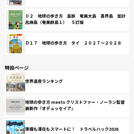
０２ 地球の歩き方 島旅 奄美大島 喜界島 加計
呂麻島（奄美群島１） ５訂版
Ｄ１７ 地球の歩き方 タイ ２０２７～２０２８
特設ページ
世界遺産ランキング
地球の歩き方 meets クリストファー・ノーラン監督
最新作『オデュッセイア』
準備も滞在もスマートに！ トラベルハック2026