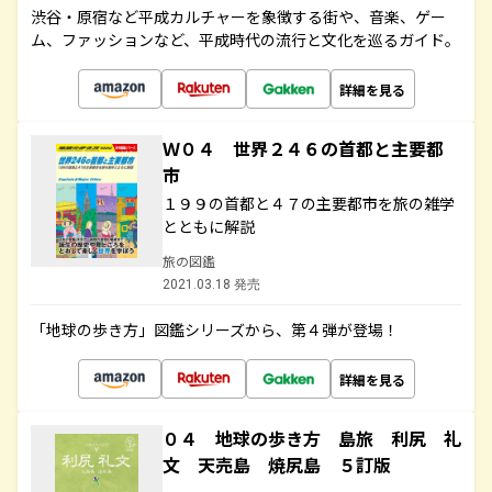
渋谷・原宿など平成カルチャーを象徴する街や、音楽、ゲー
ム、ファッションなど、平成時代の流行と文化を巡るガイド。
詳細を見る
Ｗ０４ 世界２４６の首都と主要都
市
１９９の首都と４７の主要都市を旅の雑学
とともに解説
旅の図鑑
2021.03.18 発売
「地球の歩き方」図鑑シリーズから、第４弾が登場！
詳細を見る
０４ 地球の歩き方 島旅 利尻 礼
文 天売島 焼尻島 ５訂版