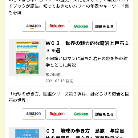
ドブックが誕生。知っておきたいハワイの年表やキーワード集
も必読
詳細を見る
Ｗ０３ 世界の魅力的な奇岩と巨石１
３９選
不思議とロマンに満ちた岩石の謎を旅の雑
学とともに解説
旅の図鑑
2021.03.18 発売
「地球の歩き方」図鑑シリーズ第３弾は、謎だらけの奇岩と巨
石の世界！
詳細を見る
０３ 地球の歩き方 島旅 与論島