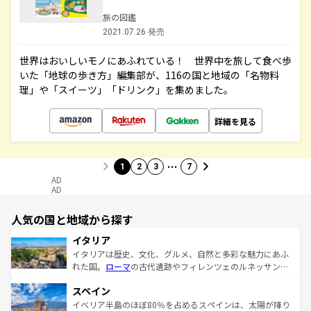
旅の図鑑
2021.07.26 発売
世界はおいしいモノにあふれている！ 世界中を旅して食べ歩
いた「地球の歩き方」編集部が、116の国と地域の「名物料
理」や「スイーツ」「ドリンク」を集めました。
詳細を見る
…
1
2
3
7
AD
AD
人気の国と地域から探す
イタリア
イタリアは歴史、文化、グルメ、自然と多彩な魅力にあふ
れた国。
ローマ
の古代遺跡やフィレンツェのルネッサンス
美術、ヴェネツィアの運河など、歴史あるスポットはもち
スペイン
ろん、トスカーナの美しい田園風景やアマルフィ海岸の絶
景など、自然景観も見逃せない。観光の合間には、本場の
イベリア半島のほぼ80％を占めるスペインは、太陽が降り