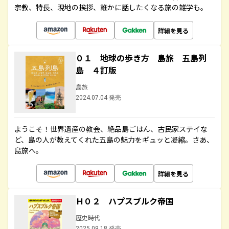
宗教、特長、現地の挨拶、誰かに話したくなる旅の雑学も。
詳細を見る
０１ 地球の歩き方 島旅 五島列
島 ４訂版
島旅
2024.07.04 発売
ようこそ！世界遺産の教会、絶品島ごはん、古民家ステイな
ど、島の人が教えてくれた五島の魅力をギュッと凝縮。さあ、
島旅へ。
詳細を見る
Ｈ０２ ハプスブルク帝国
歴史時代
2025.09.18 発売