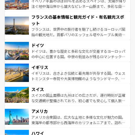
景など、自然景観も見逃せない。観光の合間には、本場の
イベリア半島のほぼ80％を占めるスペインは、太陽が降り
ピザやパスタなど、絶品のイタリア料理を堪能することも
注ぐ地中海沿岸から雄大なピレネー山脈まで、多彩な自然
できる。朝目覚めてから夜眠るまで、すべての瞬間を楽し
と文化が詰まったヨーロッパ屈指の旅行先だ。多様な地域
フランスの基本情報と観光ガイド・有名観光スポ
ませてくれるイタリアで、忘れられない旅をしてみよう！
文化が根付くこの国では、情熱的なフラメンコ、熱気あふ
なお、新着のイタリア情報は
コンテンツ一覧
を参照してほ
れる闘牛、そして美味しいタパスが生活の一部となってい
ット
しい。
る。首都マドリードの洗練された雰囲気や、バルセロナの
フランスは、世界中の旅行者を魅了し続けるヨーロッパ屈
アートに溢れた街角から、地方では古代ローマ遺跡や中世
指の観光地だ。首都パリのエッフェル塔やルーブル美術館
の城塞都市、穏やかなビーチリゾートまで多彩な表情を見
といった象徴的なスポットから、田舎町の古風な美しさま
せる。地方によって風土や気候が異なるスペインはその個
ドイツ
で、幅広い魅力が詰まっている。華麗な宮殿、歴史的な大
性で訪れる人を魅了する。 なお、新着のスペイン情報は
コ
聖堂、美しいビーチ、そして豊かな自然が、訪れる者を心
ドイツは、豊かな歴史と多彩な文化が交差するヨーロッパ
ンテンツ一覧
を参照してほしい。
から魅了する。また、フランスは美食の国としても知ら
の中心に位置する国。中世の街並みが残るロマンチック街
れ、フランス料理はユネスコ無形文化遺産にも登録されて
道から、未来を先取りするようなモダンな都市まで多様な
イギリス
いる。シャンパンの発祥地であるランス、プロヴァンスの
顔を持つこの国は、どこを歩いても飽きることがない。ベ
香り高いラベンダー畑など、多彩な楽しみ方が可能だ。さ
ルリンの文化的活気、バイエルン州のアルプスの絶景、そ
イギリスは、古きよき伝統と最先端が共存する国。ウェス
らに、パリ以外の地域にも魅力が溢れており、どの街角に
してライン川沿いのワイン畑といった風景は必見。ビール
トミンスター寺院や大英博物館のようなランドマーク、歴
も豊かな歴史と文化が息づいている。パリ以外の個性あふ
とソーセージを味わいながら地元の人と過ごす楽しい時間
史ある大学都市、美しい丘陵地帯や牧歌的な風景など、エ
れる地方に足を運ぶとそれぞれで全く異なる文化を体験で
スイス
は、お酒好きな人にはぜひ体験してほしい。 なお、新着の
リアごとに異なる魅力がある。また、優雅なアフタヌーン
きるだろう。 なお、新着のフランス情報は
コンテンツ一覧
ドイツ情報は
コンテンツ一覧
を参照してほしい。
ティー、ビール好きにはたまらない英国パブ、サッカー観
スイスの国土面積は九州ほどの広さだが、運行時刻が正確
を参照してほしい。
戦など、本場だからこそできる体験も豊富。イギリスを旅
な交通網が整備されており、初心者でも安心して個人旅行
して楽しみつくそう。 なお、新着のイギリス情報は
コンテ
を楽しめる。日本同様に時刻表どおりの旅が可能だ。中世
アメリカ
ンツ一覧
を参照してほしい。
の建物がそのまま残る町や、スイスならではのユニークな
博物館もあり、アルプス観光だけでなく町歩きも満喫する
アメリカ合衆国は、広大な土地と多様な文化が魅力の国。
ことができる。国民の所得が高いため物価も高いが、旅行
東海岸の都市部から西海岸のカリフォルニアまで、訪れる
者向けの交通パス提供のサービスもあり、うまく活用すれ
場所ごとに異なる風景と体験が待っている。ニューヨーク
ハワイ
ば市内交通費無料で観光を楽しむこともできる。 なお、新
のような巨大都市は、観光、ショッピング、エンターテイ