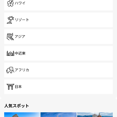
ハワイ
リゾート
アジア
中近東
アフリカ
日本
人気スポット