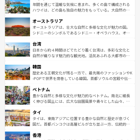
着のスイス情報は
コンテンツ一覧
を参照してほしい。
ンメントが詰まった刺激的なスポットだ。一方、アメリカ
年間を通じて温暖な気候に恵まれ、多くの島で構成される
西部には大自然が広がり、グランドキャニオンやイエロー
ハワイは、どの島も独自の魅力をもっている。大自然の神
ストーン国立公園といった絶景が堪能できる。さらに、南
秘を感じたいなら、火山が生み出した壮大な景観を誇るハ
オーストラリア
部のニューオーリンズでは、音楽と美食が融合した独特の
ワイ島は見逃せない。また、定番の観光地といえばオアフ
文化が魅力。旅行者はアメリカの各地域で異なる魅力を楽
島だが、静かな自然を求めるならマウイ島やカウアイ島が
オーストラリアは、壮大な自然と多様な文化が魅力の国。
しみながら、その多様性と豊かな歴史を感じることができ
おすすめ。エメラルドグリーンに輝く海をはじめ、豊かな
シドニーのシンボルであるシドニー・オペラハウス、オー
るだろう。車でのロードトリップや列車の旅も、アメリカ
文化や歴史が息づいている。「アロハスピリット」と呼ば
ストラリア東海岸北部に広がる大サンゴ礁地帯グレートバ
ならではの贅沢な旅のスタイルだ。 なお、新着のアメリカ
台湾
れるおもてなしの心で訪れる人々を迎えてくれるハワイの
リアリーフや大陸中央部にそびえるウルル（エアーズロッ
情報は
コンテンツ一覧
を参照してほしい。
人々、おいしいローカルフードやハワイアンミュージッ
ク）、タスマニアの美しい原生林やケアンズの熱帯雨林な
日本から約４時間ほどでたどり着く台湾は、多彩な文化と
ク、伝統的なフラダンスなど、すべてがハワイの魅力を彩
ど、見どころがたくさん。また、カフェやワイン、オージ
自然が織りなす魅力的な観光地。活気あふれる大都市の台
っている。訪れるたびに新しい発見と感動が待っているハ
ービーフなどの食文化も豊かで、美味しいものであふれて
北やノスタルジックな町並みが人気な九份（ジォウフェ
ワイを、存分に味わってほしい。 なお、新着のハワイ情報
韓国
いる。アクティビティも充実しており、サーフィンやダイ
ン）、静ひつな山岳地帯である台湾東部など、都市の喧騒
は
コンテンツ一覧
を参照してほしい。
ビング、ハイキングなど、アウトドア好きにはたまらな
と山間の静けさが共存しており、訪れる人に新しい発見と
歴史ある王朝文化が残る一方で、最先端のファッションやK
い。オーストラリアの多彩な魅力を存分に味わいつくそ
驚きをもたらしてくれる。また、奥深い台湾の食文化も魅
-POPで世界を席巻している韓国。首都ソウルの宮殿や伝統
う。 なお、新着のオーストラリア情報は
コンテンツ一覧
を
力で、夜市などの屋台グルメから高級料理、ヘルシーで美
家屋が並ぶエリアでは韓国の歴史と文化に浸ることがで
参照してほしい。
ベトナム
容にもいいと評判のスイーツなど、バラエティ豊かな料理
き、地方に足を延ばせば四季折々の自然美を楽しむことが
が味わえる。 なお、新着の台湾情報は
コンテンツ一覧
を参
できる。そして、キムチや焼肉、絶品のストリートフード
豊かな自然と多様な文化が魅力的なベトナム。南北に細長
照してほしい。
まで、さまざまな韓国料理が待っている。夜には、韓国な
く伸びる国土には、広大な田園風景や青々とした山々、世
らではのナイトライフも堪能できる。あたたかいホスピタ
界遺産に登録された壮大な自然景観が点在し、都市部では
タイ
リティに包まれながら、韓国の多彩な魅力を心ゆくまで味
急速な発展と共に伝統が息づく。ハノイの古い町並みやホ
わってみてほしい。 なお、新着の韓国情報は
コンテンツ一
ーチミン市のフランス統治時代の建物も、独特の雰囲気を
タイは、東南アジアに位置する豊かな自然と歴史が息づく
覧
を参照してほしい。
醸し出している。また、バラエティの豊かさとおいしさで
国だ。首都バンコクは高層ビルが立ち並ぶ一方、伝統的な
世界中の食通を魅了してやまないベトナム料理も魅力のひ
寺院や市場がいたるところに点在し、古きよき文化と現代
香港
とつ。フォーやバインミー、ベトナムコーヒーなどは、ぜ
の活気が交差している。北部ではチェンマイなどの山岳地