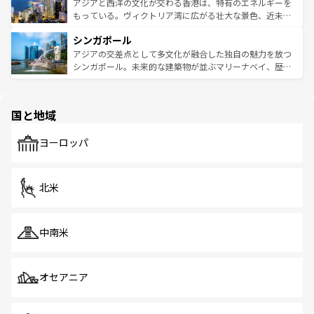
ひ現地で味わいたい。どの地域を訪れてもあたたかい人々
帯で自然と触れ合い、南部ではプーケットやクラビの美し
アジアと西洋の文化が交わる香港は、特有のエネルギーを
が旅行者を迎えてくれるので、きっと忘れられない旅にな
いビーチでリゾート気分を楽しむことができる。タイ料理
もっている。ヴィクトリア湾に広がる壮大な景色、近未来
るはずだ。 なお、新着のベトナム情報は
コンテンツ一覧
を
は世界的に有名で、屋台から高級レストランまで味覚を刺
的なアートスポット、そして歴史と現代が融合した町並
参照してほしい。
シンガポール
激する。気候は一年中温暖で、どの季節にも異なる楽しみ
み、どこを訪れても感動するはず。観光スポットが密集し
が待っている。親しみやすいタイの人々、仏教を中心とし
ており、効率よく見どころを回れるのも魅力。息をのむよ
アジアの交差点として多文化が融合した独自の魅力を放つ
た文化、そして多様な観光資源が、訪れる旅人を魅了し続
うな絶景から文化的な体験まで、香港を存分に楽しみ尽く
シンガポール。未来的な建築物が並ぶマリーナベイ、歴史
ける。 なお、新着のタイ情報は
コンテンツ一覧
を参照して
そう。 なお、新着の香港情報は
コンテンツ一覧
を参照して
と伝統を感じられるエスニックタウン、多数の緑豊かな公
ほしい。
ほしい。
園や自然保護区など、自然が調和した近代的な景観と文化
の多様性あふれるカラフルな町は、どこを歩いても新しい
国と地域
発見がある。さらに、治安のよさや充実した公共交通機関
も、旅行者にとっては魅力的なポイント。グルメも豊富
で、ホーカーズは地元の風情を楽しめる外せないスポット
ヨーロッパ
だ。訪れる人を飽きさせないシンガポールで、多様な魅力
を体感しよう。 なお、新着のシンガポール情報は
コンテン
ツ一覧
を参照してほしい。
北米
中南米
オセアニア