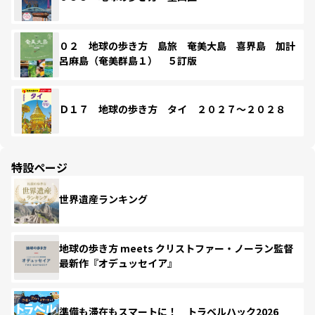
０２ 地球の歩き方 島旅 奄美大島 喜界島 加計
呂麻島（奄美群島１） ５訂版
Ｄ１７ 地球の歩き方 タイ ２０２７～２０２８
特設ページ
世界遺産ランキング
地球の歩き方 meets クリストファー・ノーラン監督
最新作『オデュッセイア』
準備も滞在もスマートに！ トラベルハック2026