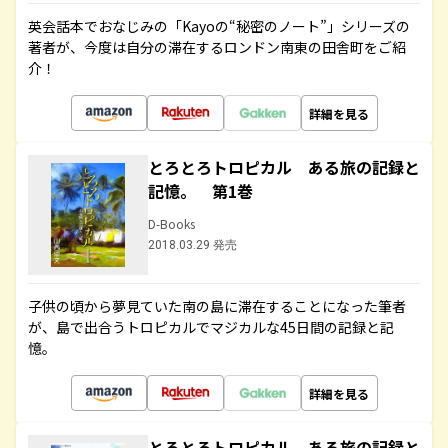
英会話本でおなじみの「Kayoの“秘密のノート”」シリーズの
著者が、今度は自分の滞在するロンドン南東の田舎町をご紹
介！
詳細を見る
とろとろトロピカル ある旅の記録と
記憶。 第1巻
D-Books
2018.03.29 発売
子供の頃から夢見ていた南の島に滞在することになった筆者
が、島で出合うトロピカルでマジカルな45日間の記録と記
憶。
詳細を見る
とろとろトロピカル ある旅の記録と