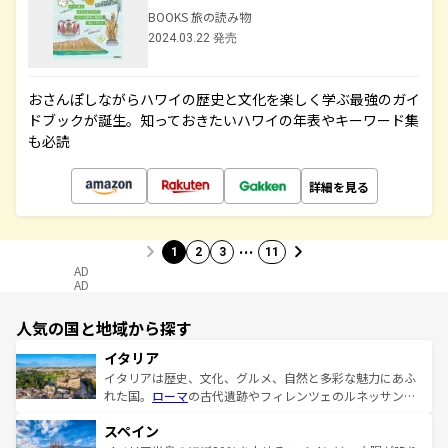
BOOKS 旅の読み物
2024.03.22 発売
おさんぽしながらハワイの歴史と文化を楽しく学ぶ最強のガイ
ドブックが誕生。知っておきたいハワイの年表やキーワード集
も必読
詳細を見る
…
1
2
3
11
AD
AD
人気の国と地域から探す
イタリア
イタリアは歴史、文化、グルメ、自然と多彩な魅力にあふ
れた国。
ローマ
の古代遺跡やフィレンツェのルネッサンス
美術、ヴェネツィアの運河など、歴史あるスポットはもち
スペイン
ろん、トスカーナの美しい田園風景やアマルフィ海岸の絶