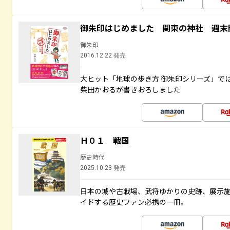
御朱印はじめました 関東の神社 週末
御朱印
2016.12.22 発売
大ヒット「地球の歩き方 御朱印シリーズ」で
柴田かおるが書きおろしました
Ｈ０１ 戦国
歴史時代
2025.10.23 発売
日本の城や古戦場、武将ゆかりの史跡、展示
イドする歴史ファン必携の一冊。