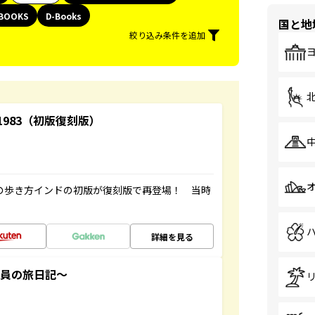
BOOKS
D-Books
国と地
絞り込み条件を追加
-1983（初版復刻版）
球の歩き方インドの初版が復刻版で再登場！ 当時
詳細を見る
社員の旅日記～