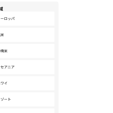
域
ヨーロッパ
北米
中南米
オセアニア
ハワイ
リゾート