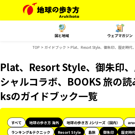
国と地域
ウェブマガジン
TOP
ガイドブック
Plat、Resort Style、御朱印、歴
Plat、Resort Style、御
シャルコラボ、BOOKS 旅の読み
ksのガイドブック一覧
すべて
地球の歩き方 海外
地球の歩き方 Jシリーズ（国内）
aru
ランキング&テクニック
Resort Style
島旅
御朱印
歴史時