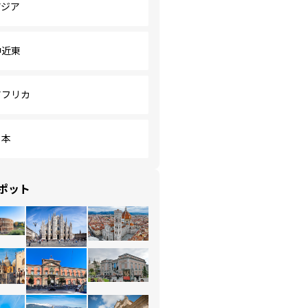
アジア
中近東
アフリカ
日本
ポット