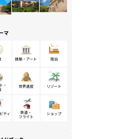
ーマ
食
建築・アート
宿泊
ト・
世界遺産
リゾート
戦
鉄道・
ビティ
ショップ
フライト