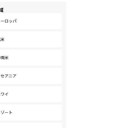
域
ヨーロッパ
北米
中南米
オセアニア
ハワイ
リゾート