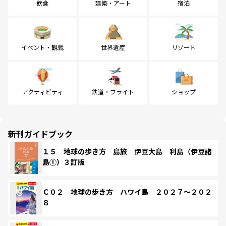
飲食
建築・アート
宿泊
イベント・観戦
世界遺産
リゾート
アクティビティ
鉄道・フライト
ショップ
新刊ガイドブック
１５ 地球の歩き方 島旅 伊豆大島 利島（伊豆諸
島①）３訂版
Ｃ０２ 地球の歩き方 ハワイ島 ２０２７～２０２
８