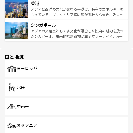
香港
とつ。フォーやバインミー、ベトナムコーヒーなどは、ぜ
の活気が交差している。北部ではチェンマイなどの山岳地
ひ現地で味わいたい。どの地域を訪れてもあたたかい人々
帯で自然と触れ合い、南部ではプーケットやクラビの美し
アジアと西洋の文化が交わる香港は、特有のエネルギーを
が旅行者を迎えてくれるので、きっと忘れられない旅にな
いビーチでリゾート気分を楽しむことができる。タイ料理
もっている。ヴィクトリア湾に広がる壮大な景色、近未来
るはずだ。 なお、新着のベトナム情報は
コンテンツ一覧
を
は世界的に有名で、屋台から高級レストランまで味覚を刺
的なアートスポット、そして歴史と現代が融合した町並
参照してほしい。
シンガポール
激する。気候は一年中温暖で、どの季節にも異なる楽しみ
み、どこを訪れても感動するはず。観光スポットが密集し
が待っている。親しみやすいタイの人々、仏教を中心とし
ており、効率よく見どころを回れるのも魅力。息をのむよ
アジアの交差点として多文化が融合した独自の魅力を放つ
た文化、そして多様な観光資源が、訪れる旅人を魅了し続
うな絶景から文化的な体験まで、香港を存分に楽しみ尽く
シンガポール。未来的な建築物が並ぶマリーナベイ、歴史
ける。 なお、新着のタイ情報は
コンテンツ一覧
を参照して
そう。 なお、新着の香港情報は
コンテンツ一覧
を参照して
と伝統を感じられるエスニックタウン、多数の緑豊かな公
ほしい。
ほしい。
園や自然保護区など、自然が調和した近代的な景観と文化
の多様性あふれるカラフルな町は、どこを歩いても新しい
国と地域
発見がある。さらに、治安のよさや充実した公共交通機関
も、旅行者にとっては魅力的なポイント。グルメも豊富
で、ホーカーズは地元の風情を楽しめる外せないスポット
ヨーロッパ
だ。訪れる人を飽きさせないシンガポールで、多様な魅力
を体感しよう。 なお、新着のシンガポール情報は
コンテン
ツ一覧
を参照してほしい。
北米
中南米
オセアニア