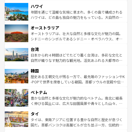
者向けの交通パス提供のサービスもあり、うまく活用すれ
場所ごとに異なる風景と体験が待っている。ニューヨーク
ハワイ
ば市内交通費無料で観光を楽しむこともできる。 なお、新
のような巨大都市は、観光、ショッピング、エンターテイ
着のスイス情報は
コンテンツ一覧
を参照してほしい。
ンメントが詰まった刺激的なスポットだ。一方、アメリカ
年間を通じて温暖な気候に恵まれ、多くの島で構成される
西部には大自然が広がり、グランドキャニオンやイエロー
ハワイは、どの島も独自の魅力をもっている。大自然の神
ストーン国立公園といった絶景が堪能できる。さらに、南
秘を感じたいなら、火山が生み出した壮大な景観を誇るハ
オーストラリア
部のニューオーリンズでは、音楽と美食が融合した独特の
ワイ島は見逃せない。また、定番の観光地といえばオアフ
文化が魅力。旅行者はアメリカの各地域で異なる魅力を楽
島だが、静かな自然を求めるならマウイ島やカウアイ島が
オーストラリアは、壮大な自然と多様な文化が魅力の国。
しみながら、その多様性と豊かな歴史を感じることができ
おすすめ。エメラルドグリーンに輝く海をはじめ、豊かな
シドニーのシンボルであるシドニー・オペラハウス、オー
るだろう。車でのロードトリップや列車の旅も、アメリカ
文化や歴史が息づいている。「アロハスピリット」と呼ば
ストラリア東海岸北部に広がる大サンゴ礁地帯グレートバ
ならではの贅沢な旅のスタイルだ。 なお、新着のアメリカ
台湾
れるおもてなしの心で訪れる人々を迎えてくれるハワイの
リアリーフや大陸中央部にそびえるウルル（エアーズロッ
情報は
コンテンツ一覧
を参照してほしい。
人々、おいしいローカルフードやハワイアンミュージッ
ク）、タスマニアの美しい原生林やケアンズの熱帯雨林な
日本から約４時間ほどでたどり着く台湾は、多彩な文化と
ク、伝統的なフラダンスなど、すべてがハワイの魅力を彩
ど、見どころがたくさん。また、カフェやワイン、オージ
自然が織りなす魅力的な観光地。活気あふれる大都市の台
っている。訪れるたびに新しい発見と感動が待っているハ
ービーフなどの食文化も豊かで、美味しいものであふれて
北やノスタルジックな町並みが人気な九份（ジォウフェ
ワイを、存分に味わってほしい。 なお、新着のハワイ情報
韓国
いる。アクティビティも充実しており、サーフィンやダイ
ン）、静ひつな山岳地帯である台湾東部など、都市の喧騒
は
コンテンツ一覧
を参照してほしい。
ビング、ハイキングなど、アウトドア好きにはたまらな
と山間の静けさが共存しており、訪れる人に新しい発見と
歴史ある王朝文化が残る一方で、最先端のファッションやK
い。オーストラリアの多彩な魅力を存分に味わいつくそ
驚きをもたらしてくれる。また、奥深い台湾の食文化も魅
-POPで世界を席巻している韓国。首都ソウルの宮殿や伝統
う。 なお、新着のオーストラリア情報は
コンテンツ一覧
を
力で、夜市などの屋台グルメから高級料理、ヘルシーで美
家屋が並ぶエリアでは韓国の歴史と文化に浸ることがで
参照してほしい。
ベトナム
容にもいいと評判のスイーツなど、バラエティ豊かな料理
き、地方に足を延ばせば四季折々の自然美を楽しむことが
が味わえる。 なお、新着の台湾情報は
コンテンツ一覧
を参
できる。そして、キムチや焼肉、絶品のストリートフード
豊かな自然と多様な文化が魅力的なベトナム。南北に細長
照してほしい。
まで、さまざまな韓国料理が待っている。夜には、韓国な
く伸びる国土には、広大な田園風景や青々とした山々、世
らではのナイトライフも堪能できる。あたたかいホスピタ
界遺産に登録された壮大な自然景観が点在し、都市部では
タイ
リティに包まれながら、韓国の多彩な魅力を心ゆくまで味
急速な発展と共に伝統が息づく。ハノイの古い町並みやホ
わってみてほしい。 なお、新着の韓国情報は
コンテンツ一
ーチミン市のフランス統治時代の建物も、独特の雰囲気を
タイは、東南アジアに位置する豊かな自然と歴史が息づく
覧
を参照してほしい。
醸し出している。また、バラエティの豊かさとおいしさで
国だ。首都バンコクは高層ビルが立ち並ぶ一方、伝統的な
世界中の食通を魅了してやまないベトナム料理も魅力のひ
寺院や市場がいたるところに点在し、古きよき文化と現代