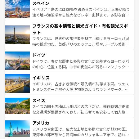
スペイン
ろん、トスカーナの美しい田園風景やアマルフィ海岸の絶
景など、自然景観も見逃せない。観光の合間には、本場の
イベリア半島のほぼ80％を占めるスペインは、太陽が降り
ピザやパスタなど、絶品のイタリア料理を堪能することも
注ぐ地中海沿岸から雄大なピレネー山脈まで、多彩な自然
できる。朝目覚めてから夜眠るまで、すべての瞬間を楽し
と文化が詰まったヨーロッパ屈指の旅行先だ。多様な地域
フランスの基本情報と観光ガイド・有名観光スポ
ませてくれるイタリアで、忘れられない旅をしてみよう！
文化が根付くこの国では、情熱的なフラメンコ、熱気あふ
なお、新着のイタリア情報は
コンテンツ一覧
を参照してほ
れる闘牛、そして美味しいタパスが生活の一部となってい
ット
しい。
る。首都マドリードの洗練された雰囲気や、バルセロナの
フランスは、世界中の旅行者を魅了し続けるヨーロッパ屈
アートに溢れた街角から、地方では古代ローマ遺跡や中世
指の観光地だ。首都パリのエッフェル塔やルーブル美術館
の城塞都市、穏やかなビーチリゾートまで多彩な表情を見
といった象徴的なスポットから、田舎町の古風な美しさま
せる。地方によって風土や気候が異なるスペインはその個
ドイツ
で、幅広い魅力が詰まっている。華麗な宮殿、歴史的な大
性で訪れる人を魅了する。 なお、新着のスペイン情報は
コ
聖堂、美しいビーチ、そして豊かな自然が、訪れる者を心
ドイツは、豊かな歴史と多彩な文化が交差するヨーロッパ
ンテンツ一覧
を参照してほしい。
から魅了する。また、フランスは美食の国としても知ら
の中心に位置する国。中世の街並みが残るロマンチック街
れ、フランス料理はユネスコ無形文化遺産にも登録されて
道から、未来を先取りするようなモダンな都市まで多様な
イギリス
いる。シャンパンの発祥地であるランス、プロヴァンスの
顔を持つこの国は、どこを歩いても飽きることがない。ベ
香り高いラベンダー畑など、多彩な楽しみ方が可能だ。さ
ルリンの文化的活気、バイエルン州のアルプスの絶景、そ
イギリスは、古きよき伝統と最先端が共存する国。ウェス
らに、パリ以外の地域にも魅力が溢れており、どの街角に
してライン川沿いのワイン畑といった風景は必見。ビール
トミンスター寺院や大英博物館のようなランドマーク、歴
も豊かな歴史と文化が息づいている。パリ以外の個性あふ
とソーセージを味わいながら地元の人と過ごす楽しい時間
史ある大学都市、美しい丘陵地帯や牧歌的な風景など、エ
れる地方に足を運ぶとそれぞれで全く異なる文化を体験で
スイス
は、お酒好きな人にはぜひ体験してほしい。 なお、新着の
リアごとに異なる魅力がある。また、優雅なアフタヌーン
きるだろう。 なお、新着のフランス情報は
コンテンツ一覧
ドイツ情報は
コンテンツ一覧
を参照してほしい。
ティー、ビール好きにはたまらない英国パブ、サッカー観
スイスの国土面積は九州ほどの広さだが、運行時刻が正確
を参照してほしい。
戦など、本場だからこそできる体験も豊富。イギリスを旅
な交通網が整備されており、初心者でも安心して個人旅行
して楽しみつくそう。 なお、新着のイギリス情報は
コンテ
を楽しめる。日本同様に時刻表どおりの旅が可能だ。中世
アメリカ
ンツ一覧
を参照してほしい。
の建物がそのまま残る町や、スイスならではのユニークな
博物館もあり、アルプス観光だけでなく町歩きも満喫する
アメリカ合衆国は、広大な土地と多様な文化が魅力の国。
ことができる。国民の所得が高いため物価も高いが、旅行
東海岸の都市部から西海岸のカリフォルニアまで、訪れる