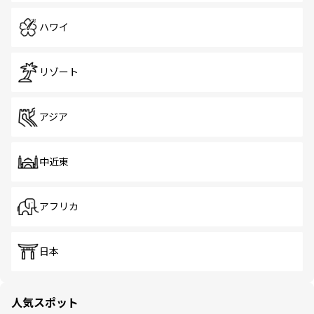
ハワイ
リゾート
アジア
中近東
アフリカ
日本
人気スポット