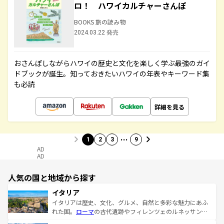
ロ！ ハワイカルチャーさんぽ
BOOKS 旅の読み物
2024.03.22 発売
おさんぽしながらハワイの歴史と文化を楽しく学ぶ最強のガイ
ドブックが誕生。知っておきたいハワイの年表やキーワード集
も必読
詳細を見る
…
1
2
3
9
AD
AD
人気の国と地域から探す
イタリア
イタリアは歴史、文化、グルメ、自然と多彩な魅力にあふ
れた国。
ローマ
の古代遺跡やフィレンツェのルネッサンス
美術、ヴェネツィアの運河など、歴史あるスポットはもち