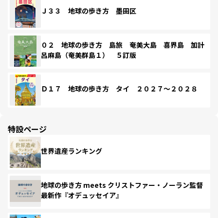
Ｊ３３ 地球の歩き方 墨田区
０２ 地球の歩き方 島旅 奄美大島 喜界島 加計
呂麻島（奄美群島１） ５訂版
Ｄ１７ 地球の歩き方 タイ ２０２７～２０２８
特設ページ
世界遺産ランキング
地球の歩き方 meets クリストファー・ノーラン監督
最新作『オデュッセイア』