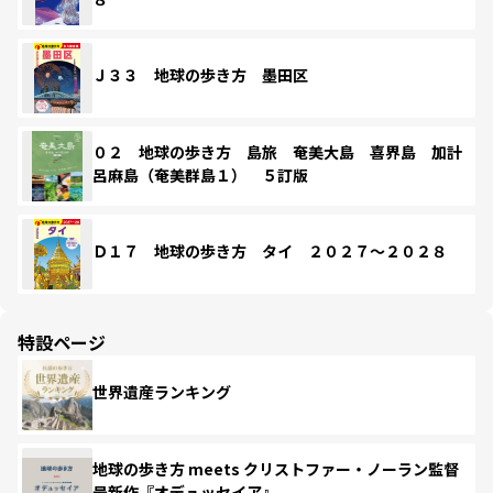
Ｊ３３ 地球の歩き方 墨田区
０２ 地球の歩き方 島旅 奄美大島 喜界島 加計
呂麻島（奄美群島１） ５訂版
Ｄ１７ 地球の歩き方 タイ ２０２７～２０２８
特設ページ
世界遺産ランキング
地球の歩き方 meets クリストファー・ノーラン監督
最新作『オデュッセイア』