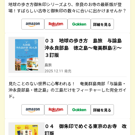
地球の歩き方御朱印シリーズより、奈良のお寺の最新版が登
場！すばらしい古寺と御朱印の数々に合いに出かけませんか？
詳細を見る
０３ 地球の歩き方 島旅 与論島
沖永良部島 徳之島～奄美群島②～
３訂版
島旅
2025.12.11 発売
見たことのない世界に心奪われる！ 奄美群島南部「与論島・
沖永良部島・徳之島」の三島だけをフィーチャーした完全ガイ
ド。
詳細を見る
０４ 御朱印でめぐる東京のお寺 改
訂版