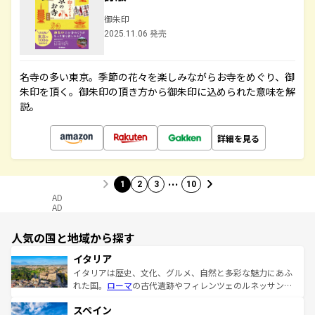
御朱印
2025.11.06 発売
名寺の多い東京。季節の花々を楽しみながらお寺をめぐり、御
朱印を頂く。御朱印の頂き方から御朱印に込められた意味を解
説。
詳細を見る
…
1
2
3
10
AD
AD
人気の国と地域から探す
イタリア
イタリアは歴史、文化、グルメ、自然と多彩な魅力にあふ
れた国。
ローマ
の古代遺跡やフィレンツェのルネッサンス
美術、ヴェネツィアの運河など、歴史あるスポットはもち
スペイン
ろん、トスカーナの美しい田園風景やアマルフィ海岸の絶