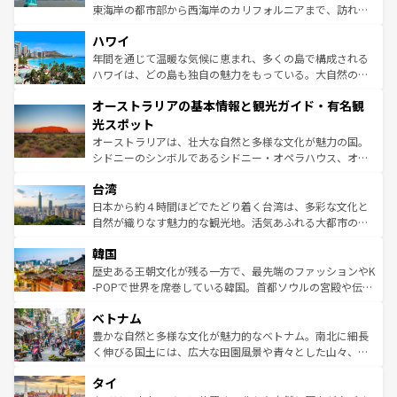
者向けの交通パス提供のサービスもあり、うまく活用すれ
東海岸の都市部から西海岸のカリフォルニアまで、訪れる
ば市内交通費無料で観光を楽しむこともできる。 なお、新
場所ごとに異なる風景と体験が待っている。ニューヨーク
着のスイス情報は
コンテンツ一覧
を参照してほしい。
ハワイ
のような巨大都市は、観光、ショッピング、エンターテイ
ンメントが詰まった刺激的なスポットだ。一方、アメリカ
年間を通じて温暖な気候に恵まれ、多くの島で構成される
西部には大自然が広がり、グランドキャニオンやイエロー
ハワイは、どの島も独自の魅力をもっている。大自然の神
ストーン国立公園といった絶景が堪能できる。さらに、南
秘を感じたいなら、火山が生み出した壮大な景観を誇るハ
オーストラリアの基本情報と観光ガイド・有名観
部のニューオーリンズでは、音楽と美食が融合した独特の
ワイ島は見逃せない。また、定番の観光地といえばオアフ
文化が魅力。旅行者はアメリカの各地域で異なる魅力を楽
島だが、静かな自然を求めるならマウイ島やカウアイ島が
光スポット
しみながら、その多様性と豊かな歴史を感じることができ
おすすめ。エメラルドグリーンに輝く海をはじめ、豊かな
オーストラリアは、壮大な自然と多様な文化が魅力の国。
るだろう。車でのロードトリップや列車の旅も、アメリカ
文化や歴史が息づいている。「アロハスピリット」と呼ば
シドニーのシンボルであるシドニー・オペラハウス、オー
ならではの贅沢な旅のスタイルだ。 なお、新着のアメリカ
れるおもてなしの心で訪れる人々を迎えてくれるハワイの
ストラリア東海岸北部に広がる大サンゴ礁地帯グレートバ
情報は
コンテンツ一覧
を参照してほしい。
人々、おいしいローカルフードやハワイアンミュージッ
台湾
リアリーフや大陸中央部にそびえるウルル（エアーズロッ
ク、伝統的なフラダンスなど、すべてがハワイの魅力を彩
ク）、タスマニアの美しい原生林やケアンズの熱帯雨林な
日本から約４時間ほどでたどり着く台湾は、多彩な文化と
っている。訪れるたびに新しい発見と感動が待っているハ
ど、見どころがたくさん。また、カフェやワイン、オージ
自然が織りなす魅力的な観光地。活気あふれる大都市の台
ワイを、存分に味わってほしい。 なお、新着のハワイ情報
ービーフなどの食文化も豊かで、美味しいものであふれて
北やノスタルジックな町並みが人気な九份（ジォウフェ
は
コンテンツ一覧
を参照してほしい。
韓国
いる。アクティビティも充実しており、サーフィンやダイ
ン）、静ひつな山岳地帯である台湾東部など、都市の喧騒
ビング、ハイキングなど、アウトドア好きにはたまらな
と山間の静けさが共存しており、訪れる人に新しい発見と
歴史ある王朝文化が残る一方で、最先端のファッションやK
い。オーストラリアの多彩な魅力を存分に味わいつくそ
驚きをもたらしてくれる。また、奥深い台湾の食文化も魅
-POPで世界を席巻している韓国。首都ソウルの宮殿や伝統
う。 なお、新着のオーストラリア情報は
コンテンツ一覧
を
力で、夜市などの屋台グルメから高級料理、ヘルシーで美
家屋が並ぶエリアでは韓国の歴史と文化に浸ることがで
参照してほしい。
ベトナム
容にもいいと評判のスイーツなど、バラエティ豊かな料理
き、地方に足を延ばせば四季折々の自然美を楽しむことが
が味わえる。 なお、新着の台湾情報は
コンテンツ一覧
を参
できる。そして、キムチや焼肉、絶品のストリートフード
豊かな自然と多様な文化が魅力的なベトナム。南北に細長
照してほしい。
まで、さまざまな韓国料理が待っている。夜には、韓国な
く伸びる国土には、広大な田園風景や青々とした山々、世
らではのナイトライフも堪能できる。あたたかいホスピタ
界遺産に登録された壮大な自然景観が点在し、都市部では
タイ
リティに包まれながら、韓国の多彩な魅力を心ゆくまで味
急速な発展と共に伝統が息づく。ハノイの古い町並みやホ