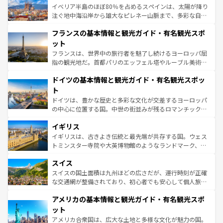
景など、自然景観も見逃せない。観光の合間には、本場の
イベリア半島のほぼ80％を占めるスペインは、太陽が降り
ピザやパスタなど、絶品のイタリア料理を堪能することも
注ぐ地中海沿岸から雄大なピレネー山脈まで、多彩な自然
できる。朝目覚めてから夜眠るまで、すべての瞬間を楽し
と文化が詰まったヨーロッパ屈指の旅行先だ。多様な地域
フランスの基本情報と観光ガイド・有名観光スポ
ませてくれるイタリアで、忘れられない旅をしてみよう！
文化が根付くこの国では、情熱的なフラメンコ、熱気あふ
なお、新着のイタリア情報は
コンテンツ一覧
を参照してほ
れる闘牛、そして美味しいタパスが生活の一部となってい
ット
しい。
る。首都マドリードの洗練された雰囲気や、バルセロナの
フランスは、世界中の旅行者を魅了し続けるヨーロッパ屈
アートに溢れた街角から、地方では古代ローマ遺跡や中世
指の観光地だ。首都パリのエッフェル塔やルーブル美術館
の城塞都市、穏やかなビーチリゾートまで多彩な表情を見
といった象徴的なスポットから、田舎町の古風な美しさま
せる。地方によって風土や気候が異なるスペインはその個
ドイツの基本情報と観光ガイド・有名観光スポッ
で、幅広い魅力が詰まっている。華麗な宮殿、歴史的な大
性で訪れる人を魅了する。 なお、新着のスペイン情報は
コ
聖堂、美しいビーチ、そして豊かな自然が、訪れる者を心
ト
ンテンツ一覧
を参照してほしい。
から魅了する。また、フランスは美食の国としても知ら
ドイツは、豊かな歴史と多彩な文化が交差するヨーロッパ
れ、フランス料理はユネスコ無形文化遺産にも登録されて
の中心に位置する国。中世の街並みが残るロマンチック街
いる。シャンパンの発祥地であるランス、プロヴァンスの
道から、未来を先取りするようなモダンな都市まで多様な
香り高いラベンダー畑など、多彩な楽しみ方が可能だ。さ
イギリス
顔を持つこの国は、どこを歩いても飽きることがない。ベ
らに、パリ以外の地域にも魅力が溢れており、どの街角に
ルリンの文化的活気、バイエルン州のアルプスの絶景、そ
イギリスは、古きよき伝統と最先端が共存する国。ウェス
も豊かな歴史と文化が息づいている。パリ以外の個性あふ
してライン川沿いのワイン畑といった風景は必見。ビール
トミンスター寺院や大英博物館のようなランドマーク、歴
れる地方に足を運ぶとそれぞれで全く異なる文化を体験で
とソーセージを味わいながら地元の人と過ごす楽しい時間
史ある大学都市、美しい丘陵地帯や牧歌的な風景など、エ
きるだろう。 なお、新着のフランス情報は
コンテンツ一覧
スイス
は、お酒好きな人にはぜひ体験してほしい。 なお、新着の
リアごとに異なる魅力がある。また、優雅なアフタヌーン
を参照してほしい。
ドイツ情報は
コンテンツ一覧
を参照してほしい。
ティー、ビール好きにはたまらない英国パブ、サッカー観
スイスの国土面積は九州ほどの広さだが、運行時刻が正確
戦など、本場だからこそできる体験も豊富。イギリスを旅
な交通網が整備されており、初心者でも安心して個人旅行
して楽しみつくそう。 なお、新着のイギリス情報は
コンテ
を楽しめる。日本同様に時刻表どおりの旅が可能だ。中世
アメリカの基本情報と観光ガイド・有名観光スポ
ンツ一覧
を参照してほしい。
の建物がそのまま残る町や、スイスならではのユニークな
博物館もあり、アルプス観光だけでなく町歩きも満喫する
ット
ことができる。国民の所得が高いため物価も高いが、旅行
アメリカ合衆国は、広大な土地と多様な文化が魅力の国。