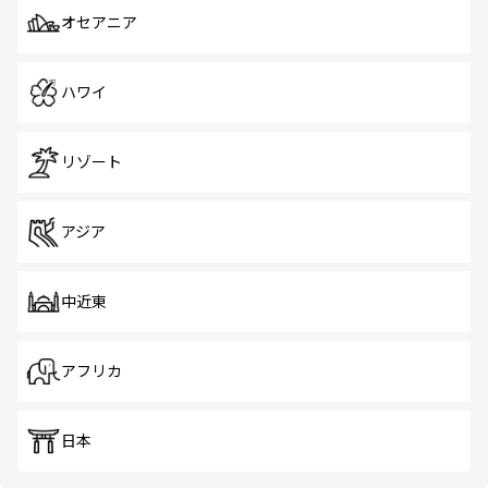
オセアニア
ハワイ
リゾート
アジア
中近東
アフリカ
日本