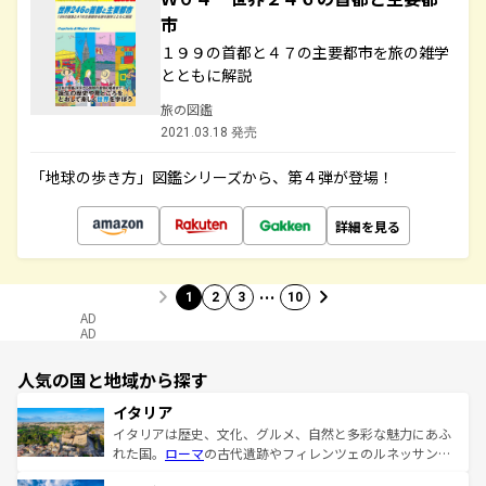
市
１９９の首都と４７の主要都市を旅の雑学
とともに解説
旅の図鑑
2021.03.18 発売
「地球の歩き方」図鑑シリーズから、第４弾が登場！
詳細を見る
…
1
2
3
10
AD
AD
人気の国と地域から探す
イタリア
イタリアは歴史、文化、グルメ、自然と多彩な魅力にあふ
れた国。
ローマ
の古代遺跡やフィレンツェのルネッサンス
美術、ヴェネツィアの運河など、歴史あるスポットはもち