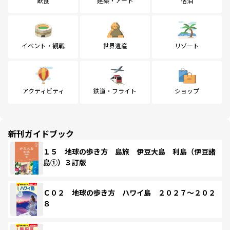
飲食
建築・アート
宿泊
イベント・観戦
世界遺産
リゾート
アクティビティ
鉄道・フライト
ショップ
新刊ガイドブック
１５ 地球の歩き方 島旅 伊豆大島 利島（伊豆諸
島①）３訂版
Ｃ０２ 地球の歩き方 ハワイ島 ２０２７～２０２
８