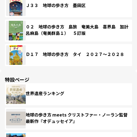
Ｊ３３ 地球の歩き方 墨田区
０２ 地球の歩き方 島旅 奄美大島 喜界島 加計
呂麻島（奄美群島１） ５訂版
Ｄ１７ 地球の歩き方 タイ ２０２７～２０２８
特設ページ
世界遺産ランキング
地球の歩き方 meets クリストファー・ノーラン監督
最新作『オデュッセイア』