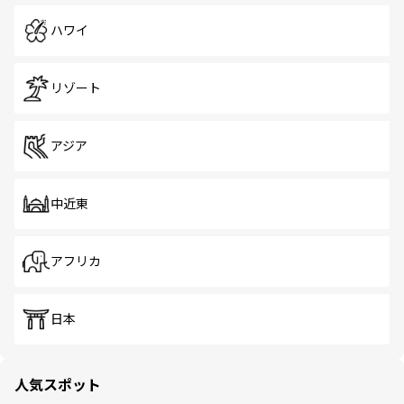
ハワイ
リゾート
アジア
中近東
アフリカ
日本
人気スポット