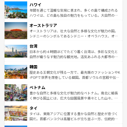
ハワイ
ば市内交通費無料で観光を楽しむこともできる。 なお、新
のような巨大都市は、観光、ショッピング、エンターテイ
着のスイス情報は
コンテンツ一覧
を参照してほしい。
ンメントが詰まった刺激的なスポットだ。一方、アメリカ
年間を通じて温暖な気候に恵まれ、多くの島で構成される
西部には大自然が広がり、グランドキャニオンやイエロー
ハワイは、どの島も独自の魅力をもっている。大自然の神
ストーン国立公園といった絶景が堪能できる。さらに、南
秘を感じたいなら、火山が生み出した壮大な景観を誇るハ
オーストラリア
部のニューオーリンズでは、音楽と美食が融合した独特の
ワイ島は見逃せない。また、定番の観光地といえばオアフ
文化が魅力。旅行者はアメリカの各地域で異なる魅力を楽
島だが、静かな自然を求めるならマウイ島やカウアイ島が
オーストラリアは、壮大な自然と多様な文化が魅力の国。
しみながら、その多様性と豊かな歴史を感じることができ
おすすめ。エメラルドグリーンに輝く海をはじめ、豊かな
シドニーのシンボルであるシドニー・オペラハウス、オー
るだろう。車でのロードトリップや列車の旅も、アメリカ
文化や歴史が息づいている。「アロハスピリット」と呼ば
ストラリア東海岸北部に広がる大サンゴ礁地帯グレートバ
ならではの贅沢な旅のスタイルだ。 なお、新着のアメリカ
台湾
れるおもてなしの心で訪れる人々を迎えてくれるハワイの
リアリーフや大陸中央部にそびえるウルル（エアーズロッ
情報は
コンテンツ一覧
を参照してほしい。
人々、おいしいローカルフードやハワイアンミュージッ
ク）、タスマニアの美しい原生林やケアンズの熱帯雨林な
日本から約４時間ほどでたどり着く台湾は、多彩な文化と
ク、伝統的なフラダンスなど、すべてがハワイの魅力を彩
ど、見どころがたくさん。また、カフェやワイン、オージ
自然が織りなす魅力的な観光地。活気あふれる大都市の台
っている。訪れるたびに新しい発見と感動が待っているハ
ービーフなどの食文化も豊かで、美味しいものであふれて
北やノスタルジックな町並みが人気な九份（ジォウフェ
ワイを、存分に味わってほしい。 なお、新着のハワイ情報
韓国
いる。アクティビティも充実しており、サーフィンやダイ
ン）、静ひつな山岳地帯である台湾東部など、都市の喧騒
は
コンテンツ一覧
を参照してほしい。
ビング、ハイキングなど、アウトドア好きにはたまらな
と山間の静けさが共存しており、訪れる人に新しい発見と
歴史ある王朝文化が残る一方で、最先端のファッションやK
い。オーストラリアの多彩な魅力を存分に味わいつくそ
驚きをもたらしてくれる。また、奥深い台湾の食文化も魅
-POPで世界を席巻している韓国。首都ソウルの宮殿や伝統
う。 なお、新着のオーストラリア情報は
コンテンツ一覧
を
力で、夜市などの屋台グルメから高級料理、ヘルシーで美
家屋が並ぶエリアでは韓国の歴史と文化に浸ることがで
参照してほしい。
ベトナム
容にもいいと評判のスイーツなど、バラエティ豊かな料理
き、地方に足を延ばせば四季折々の自然美を楽しむことが
が味わえる。 なお、新着の台湾情報は
コンテンツ一覧
を参
できる。そして、キムチや焼肉、絶品のストリートフード
豊かな自然と多様な文化が魅力的なベトナム。南北に細長
照してほしい。
まで、さまざまな韓国料理が待っている。夜には、韓国な
く伸びる国土には、広大な田園風景や青々とした山々、世
らではのナイトライフも堪能できる。あたたかいホスピタ
界遺産に登録された壮大な自然景観が点在し、都市部では
タイ
リティに包まれながら、韓国の多彩な魅力を心ゆくまで味
急速な発展と共に伝統が息づく。ハノイの古い町並みやホ
わってみてほしい。 なお、新着の韓国情報は
コンテンツ一
ーチミン市のフランス統治時代の建物も、独特の雰囲気を
タイは、東南アジアに位置する豊かな自然と歴史が息づく
覧
を参照してほしい。
醸し出している。また、バラエティの豊かさとおいしさで
国だ。首都バンコクは高層ビルが立ち並ぶ一方、伝統的な
世界中の食通を魅了してやまないベトナム料理も魅力のひ
寺院や市場がいたるところに点在し、古きよき文化と現代