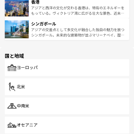
香港
とつ。フォーやバインミー、ベトナムコーヒーなどは、ぜ
の活気が交差している。北部ではチェンマイなどの山岳地
ひ現地で味わいたい。どの地域を訪れてもあたたかい人々
帯で自然と触れ合い、南部ではプーケットやクラビの美し
アジアと西洋の文化が交わる香港は、特有のエネルギーを
が旅行者を迎えてくれるので、きっと忘れられない旅にな
いビーチでリゾート気分を楽しむことができる。タイ料理
もっている。ヴィクトリア湾に広がる壮大な景色、近未来
るはずだ。 なお、新着のベトナム情報は
コンテンツ一覧
を
は世界的に有名で、屋台から高級レストランまで味覚を刺
的なアートスポット、そして歴史と現代が融合した町並
参照してほしい。
シンガポール
激する。気候は一年中温暖で、どの季節にも異なる楽しみ
み、どこを訪れても感動するはず。観光スポットが密集し
が待っている。親しみやすいタイの人々、仏教を中心とし
ており、効率よく見どころを回れるのも魅力。息をのむよ
アジアの交差点として多文化が融合した独自の魅力を放つ
た文化、そして多様な観光資源が、訪れる旅人を魅了し続
うな絶景から文化的な体験まで、香港を存分に楽しみ尽く
シンガポール。未来的な建築物が並ぶマリーナベイ、歴史
ける。 なお、新着のタイ情報は
コンテンツ一覧
を参照して
そう。 なお、新着の香港情報は
コンテンツ一覧
を参照して
と伝統を感じられるエスニックタウン、多数の緑豊かな公
ほしい。
ほしい。
園や自然保護区など、自然が調和した近代的な景観と文化
の多様性あふれるカラフルな町は、どこを歩いても新しい
国と地域
発見がある。さらに、治安のよさや充実した公共交通機関
も、旅行者にとっては魅力的なポイント。グルメも豊富
で、ホーカーズは地元の風情を楽しめる外せないスポット
ヨーロッパ
だ。訪れる人を飽きさせないシンガポールで、多様な魅力
を体感しよう。 なお、新着のシンガポール情報は
コンテン
ツ一覧
を参照してほしい。
北米
中南米
オセアニア