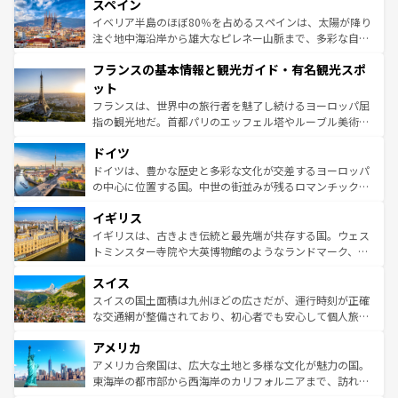
スペイン
ろん、トスカーナの美しい田園風景やアマルフィ海岸の絶
景など、自然景観も見逃せない。観光の合間には、本場の
イベリア半島のほぼ80％を占めるスペインは、太陽が降り
ピザやパスタなど、絶品のイタリア料理を堪能することも
注ぐ地中海沿岸から雄大なピレネー山脈まで、多彩な自然
できる。朝目覚めてから夜眠るまで、すべての瞬間を楽し
と文化が詰まったヨーロッパ屈指の旅行先だ。多様な地域
フランスの基本情報と観光ガイド・有名観光スポ
ませてくれるイタリアで、忘れられない旅をしてみよう！
文化が根付くこの国では、情熱的なフラメンコ、熱気あふ
なお、新着のイタリア情報は
コンテンツ一覧
を参照してほ
れる闘牛、そして美味しいタパスが生活の一部となってい
ット
しい。
る。首都マドリードの洗練された雰囲気や、バルセロナの
フランスは、世界中の旅行者を魅了し続けるヨーロッパ屈
アートに溢れた街角から、地方では古代ローマ遺跡や中世
指の観光地だ。首都パリのエッフェル塔やルーブル美術館
の城塞都市、穏やかなビーチリゾートまで多彩な表情を見
といった象徴的なスポットから、田舎町の古風な美しさま
せる。地方によって風土や気候が異なるスペインはその個
ドイツ
で、幅広い魅力が詰まっている。華麗な宮殿、歴史的な大
性で訪れる人を魅了する。 なお、新着のスペイン情報は
コ
聖堂、美しいビーチ、そして豊かな自然が、訪れる者を心
ドイツは、豊かな歴史と多彩な文化が交差するヨーロッパ
ンテンツ一覧
を参照してほしい。
から魅了する。また、フランスは美食の国としても知ら
の中心に位置する国。中世の街並みが残るロマンチック街
れ、フランス料理はユネスコ無形文化遺産にも登録されて
道から、未来を先取りするようなモダンな都市まで多様な
イギリス
いる。シャンパンの発祥地であるランス、プロヴァンスの
顔を持つこの国は、どこを歩いても飽きることがない。ベ
香り高いラベンダー畑など、多彩な楽しみ方が可能だ。さ
ルリンの文化的活気、バイエルン州のアルプスの絶景、そ
イギリスは、古きよき伝統と最先端が共存する国。ウェス
らに、パリ以外の地域にも魅力が溢れており、どの街角に
してライン川沿いのワイン畑といった風景は必見。ビール
トミンスター寺院や大英博物館のようなランドマーク、歴
も豊かな歴史と文化が息づいている。パリ以外の個性あふ
とソーセージを味わいながら地元の人と過ごす楽しい時間
史ある大学都市、美しい丘陵地帯や牧歌的な風景など、エ
れる地方に足を運ぶとそれぞれで全く異なる文化を体験で
スイス
は、お酒好きな人にはぜひ体験してほしい。 なお、新着の
リアごとに異なる魅力がある。また、優雅なアフタヌーン
きるだろう。 なお、新着のフランス情報は
コンテンツ一覧
ドイツ情報は
コンテンツ一覧
を参照してほしい。
ティー、ビール好きにはたまらない英国パブ、サッカー観
スイスの国土面積は九州ほどの広さだが、運行時刻が正確
を参照してほしい。
戦など、本場だからこそできる体験も豊富。イギリスを旅
な交通網が整備されており、初心者でも安心して個人旅行
して楽しみつくそう。 なお、新着のイギリス情報は
コンテ
を楽しめる。日本同様に時刻表どおりの旅が可能だ。中世
アメリカ
ンツ一覧
を参照してほしい。
の建物がそのまま残る町や、スイスならではのユニークな
博物館もあり、アルプス観光だけでなく町歩きも満喫する
アメリカ合衆国は、広大な土地と多様な文化が魅力の国。
ことができる。国民の所得が高いため物価も高いが、旅行
東海岸の都市部から西海岸のカリフォルニアまで、訪れる
者向けの交通パス提供のサービスもあり、うまく活用すれ
場所ごとに異なる風景と体験が待っている。ニューヨーク