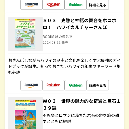
詳細を見る
Ｓ０３ 史跡と神話の舞台をホロホ
ロ！ ハワイカルチャーさんぽ
BOOKS 旅の読み物
2024.03.22 発売
おさんぽしながらハワイの歴史と文化を楽しく学ぶ最強のガイ
ドブックが誕生。知っておきたいハワイの年表やキーワード集
も必読
詳細を見る
Ｗ０３ 世界の魅力的な奇岩と巨石１
３９選
不思議とロマンに満ちた岩石の謎を旅の雑
学とともに解説