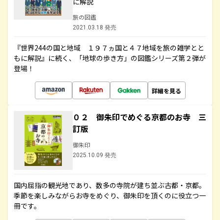
に解説
旅の図鑑
2021.03.18 発売
『世界244の国と地域 １９７ヵ国と４７地域を旅の雑学とと
もに解説』に続く、「地球の歩き方」の図鑑シリーズ第２弾が
登場！
詳細を見る
０２ 御朱印でめぐる京都のお寺 三
訂版
御朱印
2025.10.09 発売
国内屈指の観光地であり、数多の寺院が建ち並ぶ古都・京都。
季節を楽しみながらお寺をめぐり、御朱印を頂くのに役立つ一
冊です。