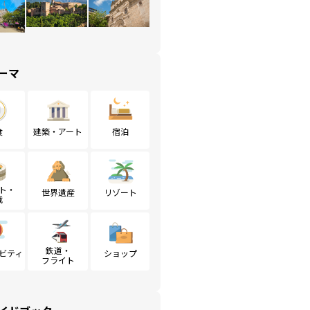
ーマ
食
建築・アート
宿泊
ト・
世界遺産
リゾート
戦
鉄道・
ビティ
ショップ
フライト