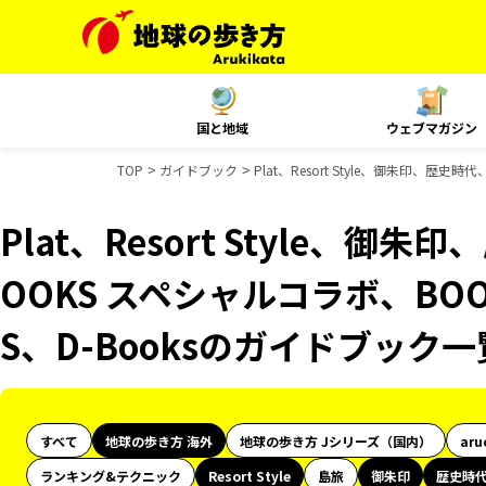
国と地域
ウェブマガジン
TOP
ガイドブック
Plat、Resort Style、御朱印、歴
Plat、Resort Style、
OOKS スペシャルコラボ、BOO
S、D-Booksのガイドブック一
すべて
地球の歩き方 海外
地球の歩き方 Jシリーズ（国内）
aru
ランキング&テクニック
Resort Style
島旅
御朱印
歴史時