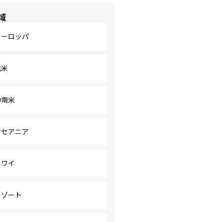
域
ヨーロッパ
北米
中南米
オセアニア
ハワイ
リゾート