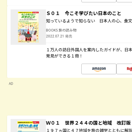
Ｓ０１ 今こそ学びたい日本のこと
知っているようで知らない 日本人の心、食
BOOKS 旅の読み物
2022.07.21 発売
１万人の訪日外国人を案内したガイドが、日
発見ができる１冊！
AD
Ｗ０１ 世界２４４の国と地域 改訂版
１９７ヵ国と４７地域を旅の雑学とともに解