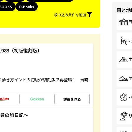
BOOKS
D-Books
国と地
絞り込み条件を追加
-1983（初版復刻版）
球の歩き方インドの初版が復刻版で再登場！ 当時
詳細を見る
社員の旅日記～