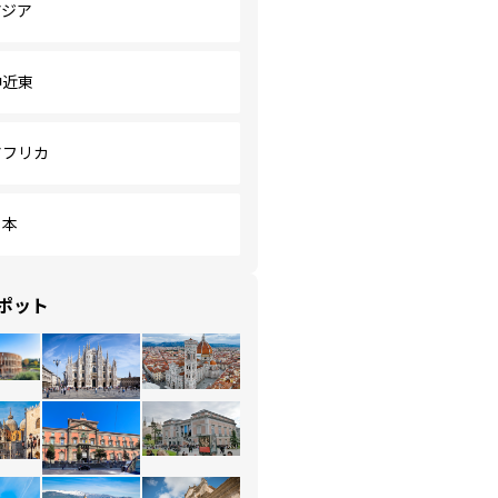
アジア
中近東
アフリカ
日本
ポット