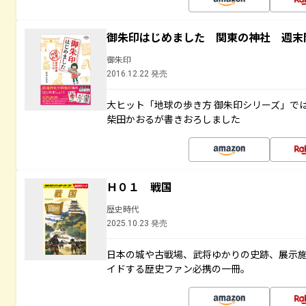
御朱印はじめました 関東の神社 週末
御朱印
2016.12.22 発売
大ヒット「地球の歩き方 御朱印シリーズ」で
柴田かおるが書きおろしました
Ｈ０１ 戦国
歴史時代
2025.10.23 発売
日本の城や古戦場、武将ゆかりの史跡、展示
イドする歴史ファン必携の一冊。