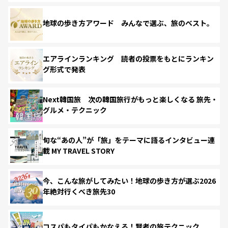
地球の歩き方アワード みんなで選ぶ、旅のベスト。
エアラインランキング 読者の投票をもとにランキン
グ形式で発表
Next韓国旅 次の韓国旅行がもっと楽しくなる 旅先・
グルメ・テクニック
旬な“あの人”が「旅」をテーマに語るインタビュー連
載 MY TRAVEL STORY
今、こんな旅がしてみたい！地球の歩き方が選ぶ2026
年絶対行くべき旅先30
コスパもタイパもかなえる！賢者の旅テクニック