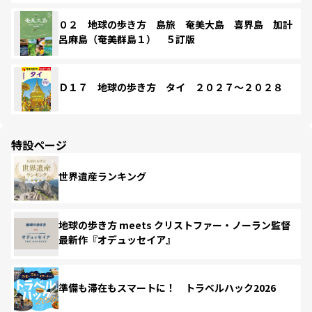
０２ 地球の歩き方 島旅 奄美大島 喜界島 加計
呂麻島（奄美群島１） ５訂版
Ｄ１７ 地球の歩き方 タイ ２０２７～２０２８
特設ページ
世界遺産ランキング
地球の歩き方 meets クリストファー・ノーラン監督
最新作『オデュッセイア』
準備も滞在もスマートに！ トラベルハック2026