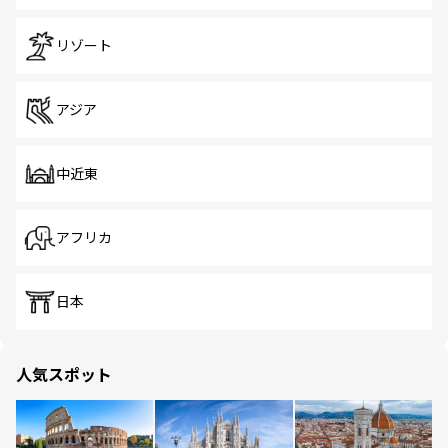
リゾート
アジア
中近東
アフリカ
日本
人気スポット