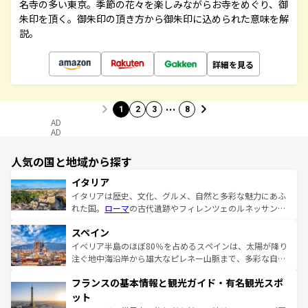
名寺の多い東京。季節の花々を楽しみながらお寺をめぐり、御
朱印を頂く。御朱印の頂き方から御朱印に込められた意味を解
説。
詳細を見る
…
1
2
3
8
AD
AD
人気の国と地域から探す
イタリア
イタリアは歴史、文化、グルメ、自然と多彩な魅力にあふ
れた国。
ローマ
の古代遺跡やフィレンツェのルネッサンス
美術、ヴェネツィアの運河など、歴史あるスポットはもち
スペイン
ろん、トスカーナの美しい田園風景やアマルフィ海岸の絶
景など、自然景観も見逃せない。観光の合間には、本場の
イベリア半島のほぼ80％を占めるスペインは、太陽が降り
ピザやパスタなど、絶品のイタリア料理を堪能することも
注ぐ地中海沿岸から雄大なピレネー山脈まで、多彩な自然
できる。朝目覚めてから夜眠るまで、すべての瞬間を楽し
と文化が詰まったヨーロッパ屈指の旅行先だ。多様な地域
フランスの基本情報と観光ガイド・有名観光スポ
ませてくれるイタリアで、忘れられない旅をしてみよう！
文化が根付くこの国では、情熱的なフラメンコ、熱気あふ
なお、新着のイタリア情報は
コンテンツ一覧
を参照してほ
れる闘牛、そして美味しいタパスが生活の一部となってい
ット
しい。
る。首都マドリードの洗練された雰囲気や、バルセロナの