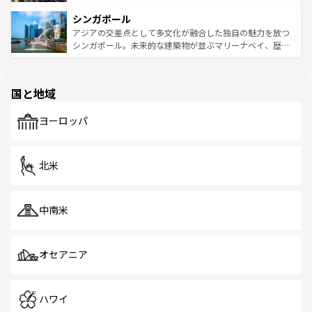
るはずだ。 なお、新着のベトナム情報は
コンテンツ一覧
を
は世界的に有名で、屋台から高級レストランまで味覚を刺
的なアートスポット、そして歴史と現代が融合した町並
参照してほしい。
シンガポール
激する。気候は一年中温暖で、どの季節にも異なる楽しみ
み、どこを訪れても感動するはず。観光スポットが密集し
が待っている。親しみやすいタイの人々、仏教を中心とし
ており、効率よく見どころを回れるのも魅力。息をのむよ
アジアの交差点として多文化が融合した独自の魅力を放つ
た文化、そして多様な観光資源が、訪れる旅人を魅了し続
うな絶景から文化的な体験まで、香港を存分に楽しみ尽く
シンガポール。未来的な建築物が並ぶマリーナベイ、歴史
ける。 なお、新着のタイ情報は
コンテンツ一覧
を参照して
そう。 なお、新着の香港情報は
コンテンツ一覧
を参照して
と伝統を感じられるエスニックタウン、多数の緑豊かな公
ほしい。
ほしい。
園や自然保護区など、自然が調和した近代的な景観と文化
の多様性あふれるカラフルな町は、どこを歩いても新しい
国と地域
発見がある。さらに、治安のよさや充実した公共交通機関
も、旅行者にとっては魅力的なポイント。グルメも豊富
で、ホーカーズは地元の風情を楽しめる外せないスポット
ヨーロッパ
だ。訪れる人を飽きさせないシンガポールで、多様な魅力
を体感しよう。 なお、新着のシンガポール情報は
コンテン
ツ一覧
を参照してほしい。
北米
中南米
オセアニア
ハワイ