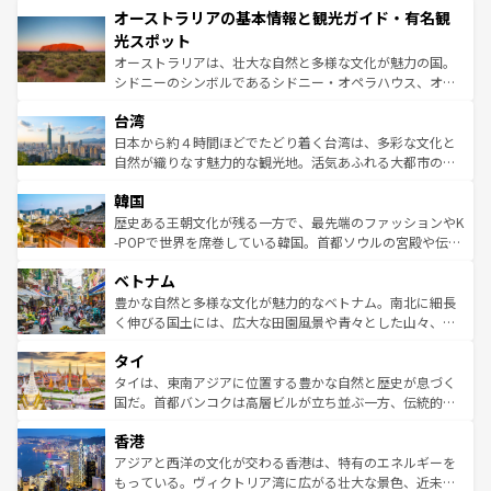
オーストラリアの基本情報と観光ガイド・有名観
部のニューオーリンズでは、音楽と美食が融合した独特の
ワイ島は見逃せない。また、定番の観光地といえばオアフ
文化が魅力。旅行者はアメリカの各地域で異なる魅力を楽
島だが、静かな自然を求めるならマウイ島やカウアイ島が
光スポット
しみながら、その多様性と豊かな歴史を感じることができ
おすすめ。エメラルドグリーンに輝く海をはじめ、豊かな
オーストラリアは、壮大な自然と多様な文化が魅力の国。
るだろう。車でのロードトリップや列車の旅も、アメリカ
文化や歴史が息づいている。「アロハスピリット」と呼ば
シドニーのシンボルであるシドニー・オペラハウス、オー
ならではの贅沢な旅のスタイルだ。 なお、新着のアメリカ
れるおもてなしの心で訪れる人々を迎えてくれるハワイの
ストラリア東海岸北部に広がる大サンゴ礁地帯グレートバ
情報は
コンテンツ一覧
を参照してほしい。
人々、おいしいローカルフードやハワイアンミュージッ
台湾
リアリーフや大陸中央部にそびえるウルル（エアーズロッ
ク、伝統的なフラダンスなど、すべてがハワイの魅力を彩
ク）、タスマニアの美しい原生林やケアンズの熱帯雨林な
日本から約４時間ほどでたどり着く台湾は、多彩な文化と
っている。訪れるたびに新しい発見と感動が待っているハ
ど、見どころがたくさん。また、カフェやワイン、オージ
自然が織りなす魅力的な観光地。活気あふれる大都市の台
ワイを、存分に味わってほしい。 なお、新着のハワイ情報
ービーフなどの食文化も豊かで、美味しいものであふれて
北やノスタルジックな町並みが人気な九份（ジォウフェ
は
コンテンツ一覧
を参照してほしい。
韓国
いる。アクティビティも充実しており、サーフィンやダイ
ン）、静ひつな山岳地帯である台湾東部など、都市の喧騒
ビング、ハイキングなど、アウトドア好きにはたまらな
と山間の静けさが共存しており、訪れる人に新しい発見と
歴史ある王朝文化が残る一方で、最先端のファッションやK
い。オーストラリアの多彩な魅力を存分に味わいつくそ
驚きをもたらしてくれる。また、奥深い台湾の食文化も魅
-POPで世界を席巻している韓国。首都ソウルの宮殿や伝統
う。 なお、新着のオーストラリア情報は
コンテンツ一覧
を
力で、夜市などの屋台グルメから高級料理、ヘルシーで美
家屋が並ぶエリアでは韓国の歴史と文化に浸ることがで
参照してほしい。
ベトナム
容にもいいと評判のスイーツなど、バラエティ豊かな料理
き、地方に足を延ばせば四季折々の自然美を楽しむことが
が味わえる。 なお、新着の台湾情報は
コンテンツ一覧
を参
できる。そして、キムチや焼肉、絶品のストリートフード
豊かな自然と多様な文化が魅力的なベトナム。南北に細長
照してほしい。
まで、さまざまな韓国料理が待っている。夜には、韓国な
く伸びる国土には、広大な田園風景や青々とした山々、世
らではのナイトライフも堪能できる。あたたかいホスピタ
界遺産に登録された壮大な自然景観が点在し、都市部では
タイ
リティに包まれながら、韓国の多彩な魅力を心ゆくまで味
急速な発展と共に伝統が息づく。ハノイの古い町並みやホ
わってみてほしい。 なお、新着の韓国情報は
コンテンツ一
ーチミン市のフランス統治時代の建物も、独特の雰囲気を
タイは、東南アジアに位置する豊かな自然と歴史が息づく
覧
を参照してほしい。
醸し出している。また、バラエティの豊かさとおいしさで
国だ。首都バンコクは高層ビルが立ち並ぶ一方、伝統的な
世界中の食通を魅了してやまないベトナム料理も魅力のひ
寺院や市場がいたるところに点在し、古きよき文化と現代
香港
とつ。フォーやバインミー、ベトナムコーヒーなどは、ぜ
の活気が交差している。北部ではチェンマイなどの山岳地
ひ現地で味わいたい。どの地域を訪れてもあたたかい人々
帯で自然と触れ合い、南部ではプーケットやクラビの美し
アジアと西洋の文化が交わる香港は、特有のエネルギーを
が旅行者を迎えてくれるので、きっと忘れられない旅にな
いビーチでリゾート気分を楽しむことができる。タイ料理
もっている。ヴィクトリア湾に広がる壮大な景色、近未来