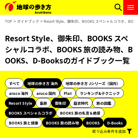
TOP
ガイドブック
Resort Style、御朱印、BOOKS スペシャルコラボ、B
Resort Style、御朱印、BOOKS スペ
シャルコラボ、BOOKS 旅の読み物、B
OOKS、D-Booksのガイドブック一覧
すべて
地球の歩き方 海外
地球の歩き方 Jシリーズ（国内）
aruco 海外
aruco 国内
Plat
ランキング&テクニック
Resort Style
島旅
御朱印
歴史時代
旅の図鑑
BOOKS スペシャルコラボ
BOOKS 旅の名言＆絶景
BOOKS 旅と健康
BOOKS 旅の読み物
BOOKS
D-Books
絞り込み条件を追加