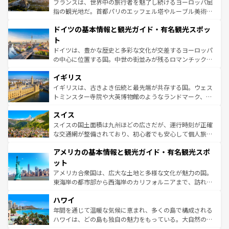
フランスは、世界中の旅行者を魅了し続けるヨーロッパ屈
アートに溢れた街角から、地方では古代ローマ遺跡や中世
指の観光地だ。首都パリのエッフェル塔やルーブル美術館
の城塞都市、穏やかなビーチリゾートまで多彩な表情を見
といった象徴的なスポットから、田舎町の古風な美しさま
せる。地方によって風土や気候が異なるスペインはその個
ドイツの基本情報と観光ガイド・有名観光スポッ
で、幅広い魅力が詰まっている。華麗な宮殿、歴史的な大
性で訪れる人を魅了する。 なお、新着のスペイン情報は
コ
聖堂、美しいビーチ、そして豊かな自然が、訪れる者を心
ト
ンテンツ一覧
を参照してほしい。
から魅了する。また、フランスは美食の国としても知ら
ドイツは、豊かな歴史と多彩な文化が交差するヨーロッパ
れ、フランス料理はユネスコ無形文化遺産にも登録されて
の中心に位置する国。中世の街並みが残るロマンチック街
いる。シャンパンの発祥地であるランス、プロヴァンスの
道から、未来を先取りするようなモダンな都市まで多様な
香り高いラベンダー畑など、多彩な楽しみ方が可能だ。さ
イギリス
顔を持つこの国は、どこを歩いても飽きることがない。ベ
らに、パリ以外の地域にも魅力が溢れており、どの街角に
ルリンの文化的活気、バイエルン州のアルプスの絶景、そ
イギリスは、古きよき伝統と最先端が共存する国。ウェス
も豊かな歴史と文化が息づいている。パリ以外の個性あふ
してライン川沿いのワイン畑といった風景は必見。ビール
トミンスター寺院や大英博物館のようなランドマーク、歴
れる地方に足を運ぶとそれぞれで全く異なる文化を体験で
とソーセージを味わいながら地元の人と過ごす楽しい時間
史ある大学都市、美しい丘陵地帯や牧歌的な風景など、エ
きるだろう。 なお、新着のフランス情報は
コンテンツ一覧
スイス
は、お酒好きな人にはぜひ体験してほしい。 なお、新着の
リアごとに異なる魅力がある。また、優雅なアフタヌーン
を参照してほしい。
ドイツ情報は
コンテンツ一覧
を参照してほしい。
ティー、ビール好きにはたまらない英国パブ、サッカー観
スイスの国土面積は九州ほどの広さだが、運行時刻が正確
戦など、本場だからこそできる体験も豊富。イギリスを旅
な交通網が整備されており、初心者でも安心して個人旅行
して楽しみつくそう。 なお、新着のイギリス情報は
コンテ
を楽しめる。日本同様に時刻表どおりの旅が可能だ。中世
アメリカの基本情報と観光ガイド・有名観光スポ
ンツ一覧
を参照してほしい。
の建物がそのまま残る町や、スイスならではのユニークな
博物館もあり、アルプス観光だけでなく町歩きも満喫する
ット
ことができる。国民の所得が高いため物価も高いが、旅行
アメリカ合衆国は、広大な土地と多様な文化が魅力の国。
者向けの交通パス提供のサービスもあり、うまく活用すれ
東海岸の都市部から西海岸のカリフォルニアまで、訪れる
ば市内交通費無料で観光を楽しむこともできる。 なお、新
場所ごとに異なる風景と体験が待っている。ニューヨーク
着のスイス情報は
コンテンツ一覧
を参照してほしい。
ハワイ
のような巨大都市は、観光、ショッピング、エンターテイ
ンメントが詰まった刺激的なスポットだ。一方、アメリカ
年間を通じて温暖な気候に恵まれ、多くの島で構成される
西部には大自然が広がり、グランドキャニオンやイエロー
ハワイは、どの島も独自の魅力をもっている。大自然の神
ストーン国立公園といった絶景が堪能できる。さらに、南
秘を感じたいなら、火山が生み出した壮大な景観を誇るハ