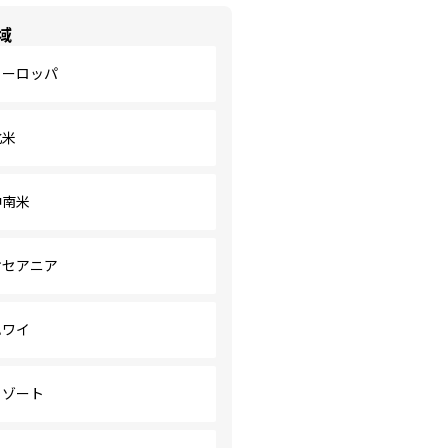
域
ヨーロッパ
北米
中南米
オセアニア
ハワイ
リゾート