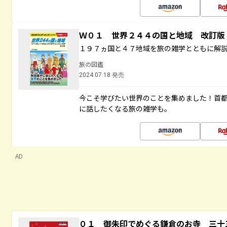
Ｗ０１ 世界２４４の国と地域 改訂版
１９７ヵ国と４７地域を旅の雑学とともに解
旅の図鑑
2024.07.18 発売
今こそ学びたい世界のことを集めました！首
に話したくなる旅の雑学も。
AD
０１ 御朱印でめぐる鎌倉のお寺 三十