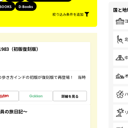
BOOKS
D-Books
国と地
絞り込み条件を追加
-1983（初版復刻版）
球の歩き方インドの初版が復刻版で再登場！ 当時
詳細を見る
社員の旅日記～