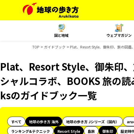
国と地域
ウェブマガジン
TOP
ガイドブック
Plat、Resort Style、御朱印、旅
Plat、Resort Style、御
シャルコラボ、BOOKS 旅の読み
ksのガイドブック一覧
すべて
地球の歩き方 海外
地球の歩き方 Jシリーズ（国内）
aru
ランキング&テクニック
Resort Style
島旅
御朱印
歴史時