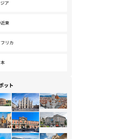
アジア
中近東
アフリカ
日本
ポット