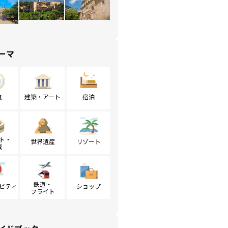
ーマ
食
建築・アート
宿泊
ト・
世界遺産
リゾート
戦
鉄道・
ビティ
ショップ
フライト