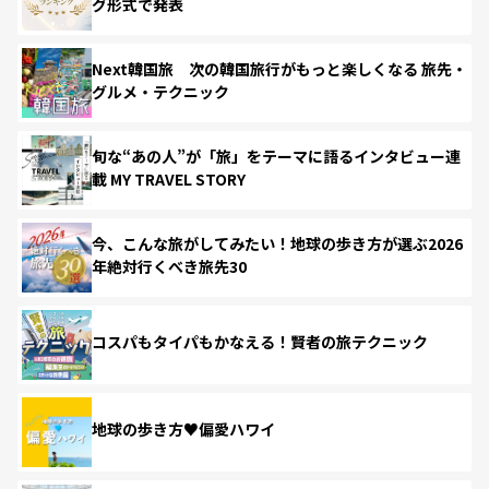
グ形式で発表
Next韓国旅 次の韓国旅行がもっと楽しくなる 旅先・
グルメ・テクニック
旬な“あの人”が「旅」をテーマに語るインタビュー連
載 MY TRAVEL STORY
今、こんな旅がしてみたい！地球の歩き方が選ぶ2026
年絶対行くべき旅先30
コスパもタイパもかなえる！賢者の旅テクニック
地球の歩き方♥偏愛ハワイ