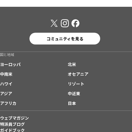
コミュニティを見る
国と地域
ヨーロッパ
北米
中南米
オセアニア
ハワイ
リゾート
アジア
中近東
アフリカ
日本
ウェブマガジン
特派員ブログ
ガイドブック