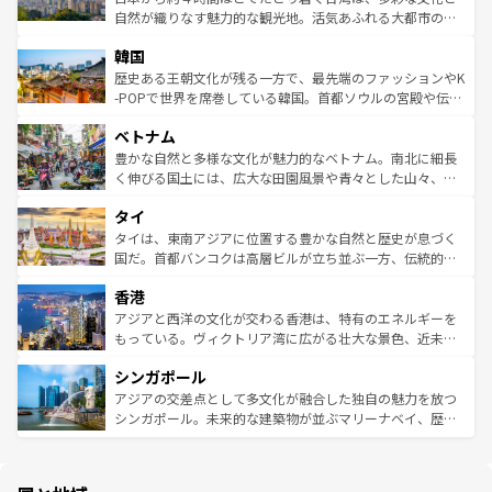
ク、伝統的なフラダンスなど、すべてがハワイの魅力を彩
ど、見どころがたくさん。また、カフェやワイン、オージ
自然が織りなす魅力的な観光地。活気あふれる大都市の台
っている。訪れるたびに新しい発見と感動が待っているハ
ービーフなどの食文化も豊かで、美味しいものであふれて
北やノスタルジックな町並みが人気な九份（ジォウフェ
ワイを、存分に味わってほしい。 なお、新着のハワイ情報
韓国
いる。アクティビティも充実しており、サーフィンやダイ
ン）、静ひつな山岳地帯である台湾東部など、都市の喧騒
は
コンテンツ一覧
を参照してほしい。
ビング、ハイキングなど、アウトドア好きにはたまらな
と山間の静けさが共存しており、訪れる人に新しい発見と
歴史ある王朝文化が残る一方で、最先端のファッションやK
い。オーストラリアの多彩な魅力を存分に味わいつくそ
驚きをもたらしてくれる。また、奥深い台湾の食文化も魅
-POPで世界を席巻している韓国。首都ソウルの宮殿や伝統
う。 なお、新着のオーストラリア情報は
コンテンツ一覧
を
力で、夜市などの屋台グルメから高級料理、ヘルシーで美
家屋が並ぶエリアでは韓国の歴史と文化に浸ることがで
参照してほしい。
ベトナム
容にもいいと評判のスイーツなど、バラエティ豊かな料理
き、地方に足を延ばせば四季折々の自然美を楽しむことが
が味わえる。 なお、新着の台湾情報は
コンテンツ一覧
を参
できる。そして、キムチや焼肉、絶品のストリートフード
豊かな自然と多様な文化が魅力的なベトナム。南北に細長
照してほしい。
まで、さまざまな韓国料理が待っている。夜には、韓国な
く伸びる国土には、広大な田園風景や青々とした山々、世
らではのナイトライフも堪能できる。あたたかいホスピタ
界遺産に登録された壮大な自然景観が点在し、都市部では
タイ
リティに包まれながら、韓国の多彩な魅力を心ゆくまで味
急速な発展と共に伝統が息づく。ハノイの古い町並みやホ
わってみてほしい。 なお、新着の韓国情報は
コンテンツ一
ーチミン市のフランス統治時代の建物も、独特の雰囲気を
タイは、東南アジアに位置する豊かな自然と歴史が息づく
覧
を参照してほしい。
醸し出している。また、バラエティの豊かさとおいしさで
国だ。首都バンコクは高層ビルが立ち並ぶ一方、伝統的な
世界中の食通を魅了してやまないベトナム料理も魅力のひ
寺院や市場がいたるところに点在し、古きよき文化と現代
香港
とつ。フォーやバインミー、ベトナムコーヒーなどは、ぜ
の活気が交差している。北部ではチェンマイなどの山岳地
ひ現地で味わいたい。どの地域を訪れてもあたたかい人々
帯で自然と触れ合い、南部ではプーケットやクラビの美し
アジアと西洋の文化が交わる香港は、特有のエネルギーを
が旅行者を迎えてくれるので、きっと忘れられない旅にな
いビーチでリゾート気分を楽しむことができる。タイ料理
もっている。ヴィクトリア湾に広がる壮大な景色、近未来
るはずだ。 なお、新着のベトナム情報は
コンテンツ一覧
を
は世界的に有名で、屋台から高級レストランまで味覚を刺
的なアートスポット、そして歴史と現代が融合した町並
参照してほしい。
シンガポール
激する。気候は一年中温暖で、どの季節にも異なる楽しみ
み、どこを訪れても感動するはず。観光スポットが密集し
が待っている。親しみやすいタイの人々、仏教を中心とし
ており、効率よく見どころを回れるのも魅力。息をのむよ
アジアの交差点として多文化が融合した独自の魅力を放つ
た文化、そして多様な観光資源が、訪れる旅人を魅了し続
うな絶景から文化的な体験まで、香港を存分に楽しみ尽く
シンガポール。未来的な建築物が並ぶマリーナベイ、歴史
ける。 なお、新着のタイ情報は
コンテンツ一覧
を参照して
そう。 なお、新着の香港情報は
コンテンツ一覧
を参照して
と伝統を感じられるエスニックタウン、多数の緑豊かな公
ほしい。
ほしい。
園や自然保護区など、自然が調和した近代的な景観と文化
の多様性あふれるカラフルな町は、どこを歩いても新しい